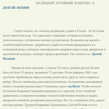
МАЛЕНЬКИЙ МУЗЕЙНЫЙ КОМПЛЕКС В
ДОЛГОЙ ПОЛЯНЕ
Следует сказать, что сельская дворянская усадьба в России - это не только
место жительства рода. Это уникальное социальное, историко-культурное,
психологическое, эстетическое явление русской жизни. Возникнув как жилой и
хозяйственный комплекс, дворянская усадьба постепенно превращалась и в
культурный центр, в котором синтезировались традиции семьи и рода, дворянская и
крестьянская культуры, культура города и провинции. Так случилось и с
Долгой
Поляной
.
Имение не было крупным - в начале XX века в деревне Долгая Поляна
было не более 20 дворов, проживало 75 крестьян. После реформы 1861 года
крестьяне обрабатывали лишь половину своей земли, другую часть отдавали в
аренду. Многие занимались ремеслами (плотничали, столярничали, выкладывали
печи) и отхожими промыслами в Тетюшских горах и
на Волге
. Чтобы земли не
пустовали, Владимир Германович арендовал их у крестьян. В его хозяйстве
применялись усовершенствованные сельскохозяйственные машины и орудия,
внедрялись новейшие достижения агрокультуры. Все это, в конечном счете, давало
высокие урожаи. Трудами Владимира Германовича в Долгой Поляне на юго-