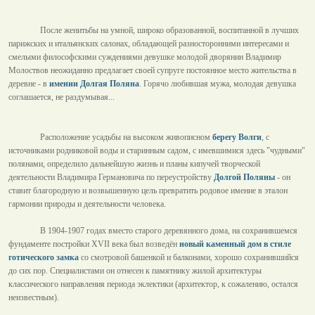
После женитьбы на умной, широко образованной, воспитанной в лучших
парижских и итальянских салонах, обладающей разносторонними интересами и
смелыми философскими суждениями девушке молодой дворянин Владимир
Молоствов неожиданно предлагает своей супруге постоянное место жительства в
деревне - в
имении Долгая Поляна
. Горячо любившая мужа, молодая девушка
соглашается, не раздумывая...
Расположение усадьбы на высоком живописном
берегу Волги
, с
источниками родниковой воды и старинным садом, с имевшимися здесь "чудными"
полянами, определило дальнейшую жизнь и планы кипучей творческой
деятельности Владимира Германовича по переустройству
Долгой Поляны
- он
ставит благородную и возвышенную цель превратить родовое имение в эталон
гармонии природы и деятельности человека.
В 1904-1907 годах вместо старого деревянного дома, на сохранившемся
фундаменте постройки XVII века был возведён
новый каменный дом в стиле
готического замка
со смотровой башенкой и балконами, хорошо сохранившийся
до сих пор. Специалистами он отнесен к памятнику жилой архитектуры
классического направления периода эклектики (архитектор, к сожалению, остался
неизвестным).