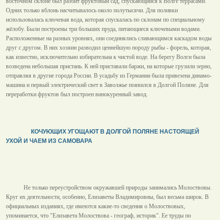
восточном склоне был разбит фруктовый сад, спускающийся к Волге террасами.
Одних только яблонь насчитывалось около полутысячи. Для поливки
использовалась ключевая вода, которая спускалась по склонам по специальному
жёлобу. Были построены три больших пруда, питающиеся ключевыми водами.
Расположенные на разных уровнях, они соединялись сливающимся каскадом воды
друг с другом. В них хозяин разводил ценнейшую породу рыбы - форель, которая,
как известно, исключительно избирательна к чистой воде. На берегу Волги была
возведена небольшая пристань. К ней приставали баржи, на которые грузили зерно,
отправляя в другие города России. В усадьбу из Германии была привезена динамо-
машина и первый электрический свет в Заволжье появился в Долгой Поляне. Для
переработки фруктов был построен винокуренный завод.
КОЧУЮЩИХ УГОЩАЮТ В ДОЛГОЙ ПОЛЯНЕ НАСТОЯЩЕЙ
УХОЙ И ЧАЕМ ИЗ САМОВАРА
Не только переустройством окружавшей природы занимались Молоствовы.
Круг их деятельности, особенно, Елизаветы Владимировны, был весьма широк. В
официальных изданиях, где имеются какие-то сведения о Молоствовых,
упоминается, что "Елизавета Молоствова - географ, историк". Ее труды по