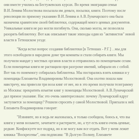
они вместе учились на Бестужевских курсах. Во время эмиграции семьи
В.И.Ленина Молоствова посылала им деньги, посылки, книги. Поэтому после
революции по прямому указанию В.И.Ленина и А.В.Луначарского она была
назначена хранителем своей библиотеки, содержащей много ценных документов.
Уникальные книги не раз могли погибнуть. Она, сколько могла, не позволяла
разорять библиотеку. Вот как описывает такие эпизоды один из "активистов" новой
власти в Тетюшском уезде.
"Когда встал вопрос создания библиотеки [в Тетюшах - Р.Г.] ...мы для
этого освободили в народном доме три комнаты и стали собирать книги. Мы
получили мандат у местных органов власти и отправились по помещичьим селам.
Если помещичьи книги не растащили при разгроме имений, забирали их с собой.
Вот так-то понемногу собиралась библиотека. Мы постарались взять книжки и у
помещицы Елизаветы Владимировны Молоствовой. Она охотно пошла нам
навстречу, мы привезли три воза книг от нее, но в это время получили телеграмму
из Москвы: прекратить изъятие книг у помещицы Молоствовой. А.В.Луначарский
дал прямое указание. Нас это очень заинтересовало: почему Луначарский вдруг
заступается за помещицу? Решили спросить у самой Молоствовой. Приехали к ней.
Елизавета Владимировна говорит:
"Извините, но я ведь не жаловалась, я только сообщила, боюсь я, что вы
книги у меня возьмете, зачитаете и растеряете, но, а тут есть книги очень ценные,
редкие. Конфискуете все подряд, но я не могу вам все отдать. Вот у меня лежит
книжка "Воскресенье", она подписана: "В Долгую Поляну, Елизавете