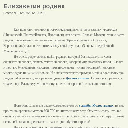
Елизаветин родник
Posted ЧТ, 12/07/2012 - 14:48
Как правило,
родники и источники называют в честь святых угодников
(Никольский, Пантелеймонов, Прасковьи) или в честь
Божьей Матери,
также часто
родники называются по месту нахождения (Красногорский, Юшутский,
Коркатовский) или по отличительному свойству воды (Зелёный, серебряный,
Магниевый и т.д.).
Но очень редко можно найти родник, который бы назывался в честь
обычного человека, причем такого человека, который жил почти век назад. Бывает
и так, что благодарная народная память сохраняет имена тех людей,
которые
многое сделали на нашей земле. И в качестве такого примера можно рассказать про
родник
«Елизавета», который находится в
Долгой поляне
Тетюшского района, а
также и про Елизавету Молоствову, в честь которой и был назван источник.
Источник Елизавета расположен недалеко от
усадьбы Молоствовых
, нужно
пройти по тропинке метров 600-700 по лиственному лесу. Отметим сразу, что лес
очень живописный, очень много клёна и липы! Стоит сюда приехать в пору золотой
осени, ибо можно представить – какое здесь буйство красок!
Дорогу
к источнику
легко можно узнать у работников лесничества или у