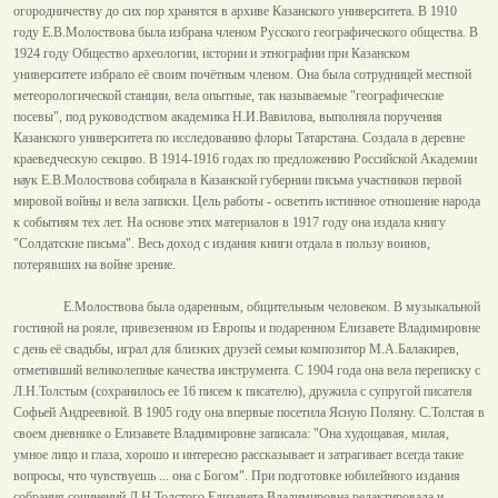
огородничеству до сих пор хранятся в архиве Казанского университета. В 1910
году Е.В.Молоствова была избрана членом Русского географического общества. В
1924 году Общество археологии, истории и этнографии при Казанском
университете избрало её своим почётным членом. Она была сотрудницей местной
метеорологической станции, вела опытные, так называемые "географические
посевы", под руководством академика Н.И.Вавилова, выполняла поручения
Казанского университета по исследованию флоры Татарстана. Создала в деревне
краеведческую секцию. В 1914-1916 годах по предложению Российской Академии
наук Е.В.Молоствова собирала в Казанской губернии письма участников первой
мировой войны и вела записки. Цель работы - осветить истинное отношение народа
к событиям тех лет. На основе этих материалов в 1917 году она издала книгу
"Солдатские письма". Весь доход с издания книги отдала в пользу воинов,
потерявших на войне зрение.
Е.Молоствова была одаренным, общительным человеком. В музыкальной
гостиной на рояле, привезенном из Европы и подаренном Елизавете Владимировне
с день её свадьбы, играл для близких друзей семьи композитор М.А.Балакирев,
отметивший великолепные качества инструмента. С 1904 года она вела переписку с
Л.Н.Толстым (сохранилось ее 16 писем к писателю), дружила с супругой писателя
Софьей Андреевной. В 1905 году она впервые посетила Ясную Поляну. С.Толстая в
своем дневнике о Елизавете Владимировне записала: "Она худощавая, милая,
умное лицо и глаза, хорошо и интересно рассказывает и затрагивает всегда такие
вопросы, что чувствуешь ... она с Богом". При подготовке юбилейного издания
собрания сочинений Л.Н.Толстого Елизавета Владимировна редактировала и