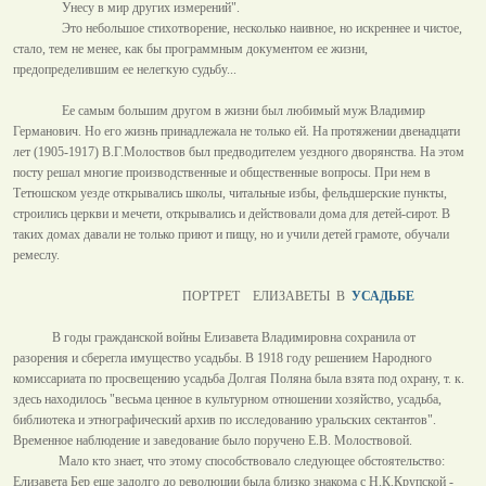
Унесу в мир других измерений".
Это небольшое стихотворение, несколько наивное, но искреннее и чистое,
стало, тем не менее, как бы программным документом ее жизни,
предопределившим ее нелегкую судьбу...
Ее самым большим другом в жизни был любимый муж Владимир
Германович. Но его жизнь принадлежала не только ей. На протяжении двенадцати
лет (1905-1917) В.Г.Молоствов был предводителем уездного дворянства. На этом
посту решал многие производственные и общественные вопросы. При нем в
Тетюшском уезде открывались школы, читальные избы, фельдшерские пункты,
строились церкви и мечети, открывались и действовали дома для детей-сирот. В
таких домах давали не только приют и пищу, но и учили детей грамоте, обучали
ремеслу.
ПОРТРЕТ ЕЛИЗАВЕТЫ В
УСАДЬБЕ
В годы гражданской войны Елизавета Владимировна сохранила от
разорения и сберегла имущество усадьбы. В 1918 году решением Народного
комиссариата по просвещению усадьба Долгая Поляна была взята под охрану, т. к.
здесь находилось "весьма ценное в культурном отношении хозяйство, усадьба,
библиотека и этнографический архив по исследованию уральских сектантов".
Временное наблюдение и заведование было поручено Е.В. Молоствовой.
Мало кто знает, что этому способствовало следующее обстоятельство:
Елизавета Бер еще задолго до революции была близко знакома с Н.К.Крупской -