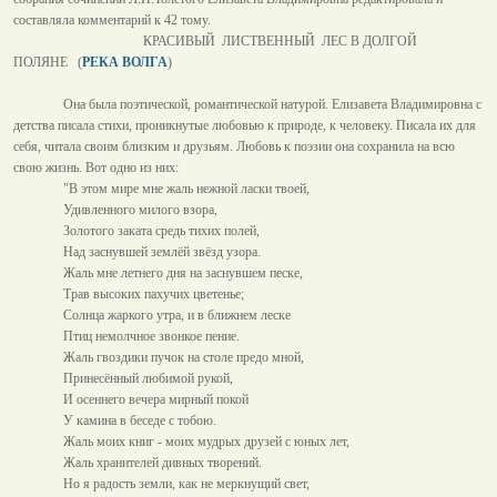
составляла комментарий к 42 тому.
КРАСИВЫЙ ЛИСТВЕННЫЙ ЛЕС В ДОЛГОЙ
ПОЛЯНЕ (
РЕКА ВОЛГА
)
Она была поэтической, романтической натурой. Елизавета Владимировна с
детства писала стихи, проникнутые любовью к природе, к человеку. Писала их для
себя, читала своим близким и друзьям. Любовь к поэзии она сохранила на всю
свою жизнь. Вот одно из них:
"В этом мире мне жаль нежной ласки твоей,
Удивленного милого взора,
Золотого заката средь тихих полей,
Над заснувшей землёй звёзд узора.
Жаль мне летнего дня на заснувшем песке,
Трав высоких пахучих цветенье;
Солнца жаркого утра, и в ближнем леске
Птиц немолчное звонкое пение.
Жаль гвоздики пучок на столе предо мной,
Принесённый любимой рукой,
И осеннего вечера мирный покой
У камина в беседе с тобою.
Жаль моих книг - моих мудрых друзей с юных лет,
Жаль хранителей дивных творений.
Но я радость земли, как не меркнущий свет,