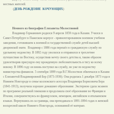
местных жителей.
(
ДЕНЬ РОЖДЕНИЕ КОЧУЮЩИХ
)
Немного из биографии Елизаветы Молоствовой
Владимир Германович родился 9 апреля 1859 года в Казани. Учился в
Санкт-Петербурге в Пажеском корпусе - привилегированном военном учебном
заведении, готовившем к военной и государственной службе детей высшей
дворянской знати.
Владимир с 1886 года перешёл в гражданскую службу по
удельному ведомству. В 1892 году уволился и отправился в трехлетнее
путешествие по Востоку, осуществив мечту своего детства и, таким образом
удовлетворив присущую ему врожденную любознательность и тягу ко всему
новому. В 1896 году он вновь поступил на службу, но уже по ведомству
министерства финансов. 5 сентября 1899 года В.Г.Молоствов обвенчался в Казани
с Елизаветой Владимировной Бер (1873-1936). Она родилась 1 декабря 1873 года в
Нижнем Новгороде в семье коллежского асессора Владимира Борисовича Бера
(1841-1913), получила хорошее домашнее образование. Экстерном сдала экзамен
по программе реальной гимназии и продолжила своё образование во Франции и
Италии, совершенствуясь во французском, немецком, английском и итальянском
языках. Вернувшись из-за границы, она преподавала в 1891-1894 годах в женской
воскресной школе Нижнего Новгорода, основанной её матерью.