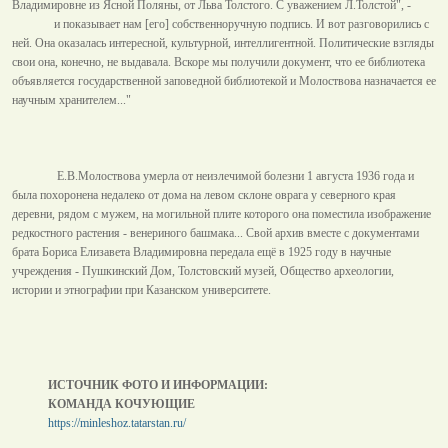
Владимировне из Ясной Поляны, от Льва Толстого. С уважением Л.Толстой", -
и показывает нам [его] собственноручную подпись. И вот разговорились с
ней. Она оказалась интересной, культурной, интеллигентной. Политические взгляды
свои она, конечно, не выдавала. Вскоре мы получили документ, что ее библиотека
объявляется государственной заповедной библиотекой и Молоствова назначается ее
научным хранителем..."
Е.В.Молоствова умерла от неизлечимой болезни 1 августа 1936 года и
была похоронена недалеко от дома на левом склоне оврага у северного края
деревни, рядом с мужем, на могильной плите которого она поместила изображение
редкостного растения - венериного башмака... Свой архив вместе с документами
брата Бориса Елизавета Владимировна передала ещё в 1925 году в научные
учреждения - Пушкинский Дом, Толстовский музей, Общество археологии,
истории и этнографии при Казанском университете.
ИСТОЧНИК ФОТО И ИНФОРМАЦИИ:
КОМАНДА КОЧУЮЩИЕ
https://minleshoz.tatarstan.ru/