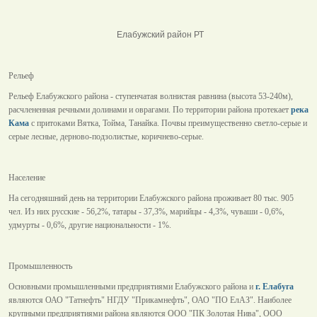
Елабужский район РТ
Рельеф
Рельеф Елабужского района - ступенчатая волнистая равнина (высота 53-240м),
расчлененная речными долинами и оврагами. По территории района протекает
река
Кама
с притоками Вятка, Тойма, Танайка. Почвы преимущественно светло-серые и
серые лесные, дерново-подзолистые, коричнево-серые.
Население
На сегодняшний день на территории Елабужского района проживает 80 тыс. 905
чел. Из них русские - 56,2%, татары - 37,3%, марийцы - 4,3%, чуваши - 0,6%,
удмурты - 0,6%, другие национальности - 1%.
Промышленность
Основными промышленными предприятиями Елабужского района и
г. Елабуга
являются ОАО "Татнефть" НГДУ "Прикамнефть", ОАО "ПО ЕлАЗ". Наиболее
крупными предприятиями района являются ООО "ПК Золотая Нива", ООО