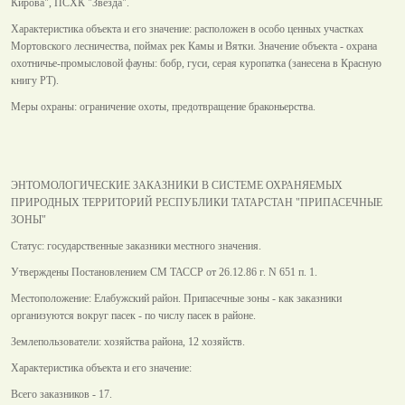
Кирова", ПСХК "Звезда".
Характеристика объекта и его значение: расположен в особо ценных участках
Мортовского лесничества, поймах рек Камы и Вятки. Значение объекта - охрана
охотничье-промысловой фауны: бобр, гуси, серая куропатка (занесена в Красную
книгу РТ).
Меры охраны: ограничение охоты, предотвращение браконьерства.
ЭНТОМОЛОГИЧЕСКИЕ ЗАКАЗНИКИ В СИСТЕМЕ ОХРАНЯЕМЫХ
ПРИРОДНЫХ ТЕРРИТОРИЙ РЕСПУБЛИКИ ТАТАРСТАН "ПРИПАСЕЧНЫЕ
ЗОНЫ"
Статус: государственные заказники местного значения.
Утверждены Постановлением СМ ТАССР от 26.12.86 г. N 651 п. 1.
Местоположение: Елабужский район. Припасечные зоны - как заказники
организуются вокруг пасек - по числу пасек в районе.
Землепользователи: хозяйства района, 12 хозяйств.
Характеристика объекта и его значение:
Всего заказников - 17.