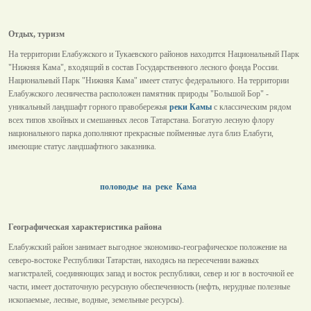
Отдых, туризм
На территории Елабужского и Тукаевского районов находится Национальный Парк
"Нижняя Кама", входящий в состав Государственного лесного фонда России.
Национальный Парк "Нижняя Кама" имеет статус федерального. На территории
Елабужского лесничества расположен памятник природы "Большой Бор" -
уникальный ландшафт горного правобережья
реки Камы
с классическим рядом
всех типов хвойных и смешанных лесов Татарстана. Богатую лесную флору
национального парка дополняют прекрасные пойменные луга близ Елабуги,
имеющие статус ландшафтного заказника.
половодье на реке Кама
Географическая характеристика района
Елабужский район занимает выгодное экономико-географическое положение на
северо-востоке Республики Татарстан, находясь на пересечении важных
магистралей, соединяющих запад и восток республики, север и юг в восточной ее
части, имеет достаточную ресурсную обеспеченность (нефть, нерудные полезные
ископаемые, лесные, водные, земельные ресурсы).