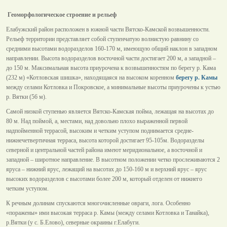
Геоморфологическое строение и рельеф
Елабужский район расположен в южной части Вятско-Камской возвышенности.
Рельеф территории представляет собой ступенчатую волнистую равнину со
средними высотами водоразделов 160-170 м, имеющую общий наклон в западном
направлении. Высота водоразделов восточной части достигает 200 м, а западной –
до 150 м. Максимальная высота приурочена к возвышенностям по берегу р. Кама
(232 м) «Котловская шишка», находящаяся на высоком коренном
берегу р. Камы
между селами Котловка и Покровское, а минимальные высоты приурочены к устью
р. Вятки (56 м).
Самой низкой ступенью является Вятско-Камская пойма, лежащая на высотах до
80 м. Над поймой, а, местами, над довольно плохо выраженной первой
надпойменной террасой, высоким и четким уступом поднимается средне-
нижнечетвертичная терраса, высота которой достигает 95-105м. Водоразделы
северной и центральной частей района имеют меридиональное, а восточной и
западной – широтное направление. В высотном положении четко прослеживаются 2
яруса – нижний ярус, лежащий на высотах до 150-160 м и верхний ярус – ярус
высоких водоразделов с высотами более 200 м, который отделен от нижнего
четким уступом.
К речным долинам спускаются многочисленные овраги, лога. Особенно
«поражены» ими высокая терраса р. Камы (между селами Котловка и Танайка),
р.Вятки (у с. Б.Елово), северные окраины г.Елабуги.