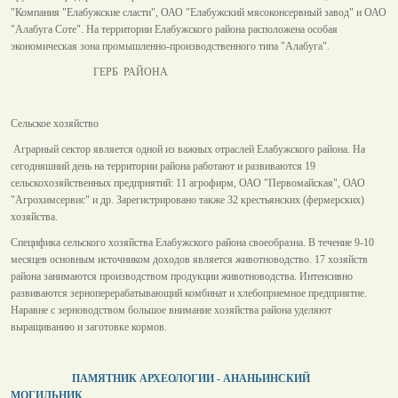
"Компания "Елабужские сласти", ОАО "Елабужский мясоконсервный завод" и ОАО
"Алабуга Соте". На территории Елабужского района расположена особая
экономическая зона промышленно-производственного типа "Алабуга".
ГЕРБ РАЙОНА
Сельское хозяйство
Аграрный сектор является одной из важных отраслей Елабужского района. На
сегодняшний день на территории района работают и развиваются 19
сельскохозяйственных предприятий: 11 агрофирм, ОАО "Первомайская", ОАО
"Агрохимсервис" и др. Зарегистрировано также 32 крестьянских (фермерских)
хозяйства.
Специфика сельского хозяйства Елабужского района своеобразна. В течение 9-10
месяцев основным источником доходов является животноводство. 17 хозяйств
района занимаются производством продукции животноводства. Интенсивно
развиваются зерноперерабатывающий комбинат и хлебоприемное предприятие.
Наравне с зерноводством большое внимание хозяйства района уделяют
выращиванию и заготовке кормов.
ПАМЯТНИК АРХЕОЛОГИИ - АНАНЬИНСКИЙ
МОГИЛЬНИК