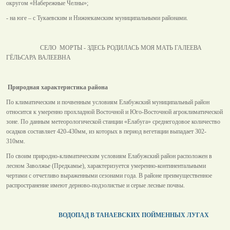
округом «Набережные Челны»;
- на юге – с Тукаевским и Нижнекамским муниципальными районами.
СЕЛО МОРТЫ - ЗДЕСЬ РОДИЛАСЬ МОЯ МАТЬ ГАЛЕЕВА
ГЁЛЬСАРА ВАЛЕЕВНА
Природная характеристика района
По климатическим и почвенным условиям Елабужский муниципальный район
относится к умеренно прохладной Восточной и Юго-Восточной агроклиматической
зоне. По данным метеорологической станции «Елабуга» среднегодовое количество
осадков составляет 420-430мм, из которых в период вегетации выпадает 302-
310мм.
По своим природно-климатическим условиям Елабужский район расположен в
лесном Заволжье (Предкамье), характеризуется умеренно-континентальными
чертами с отчетливо выраженными сезонами года. В районе преимущественное
распространение имеют дерново-подзолистые и серые лесные почвы.
ВОДОПАД В ТАНАЕВСКИХ ПОЙМЕННЫХ ЛУГАХ