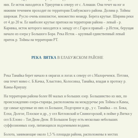
них. Ее исток находится в Удмуртии к северу от с. Алнаши. Она течет на юг и
нижним течением проходит по территории Елабужского района. Долина р. Тоймы
широкая. Русло очень извилистое, множество меандр. Берега крутые. Ширина реки
от 4 до 20 м. Ее наиболее крутые притоки на территории района – левый - р.
Каринка, исток которого находится к западу от с.Гари и правый – р.Исток, берущая
начало из озера у Большого Бора. Река Исток – крупный единственный левый
приток р. Тоймы на территории РТ.
РЕКА ВЯТКА
В ЕЛАБУЖСКОМ РАЙОНЕ
Река Танайка берет начало в оврагах и логах к северу от с.Малореченск. Петляя,
она течет мимо с. Б.Качка, Хлыстово, Колосовка, Танайка, впадая в протоку р.
Камы-Криушу.
На территории района более 80 малых и больших озер. Большинство из них, по
происхождению озера-старицы, расположены на междуречье рек Тоймы и Камы,
где самые крупные из них оз.Большое, Подгорное и др., у с. Танайка – оз. Бока,
Елхи, Долгое, Плоское и др., у сел Котловский и Свиногорский, в пойме р.Вятки у
сел Б.Елово – Тат.Дюм-Дюм. В Большом Бору есть несколько небольших
суффозионных озер, питающихся подземными водами.
Болота, занимающие около 1,5 % площади района, расположены в местах