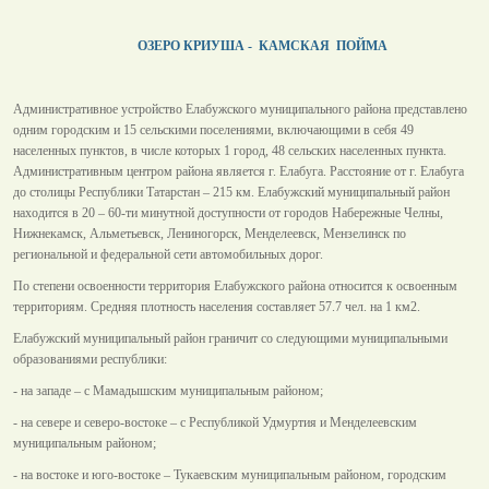
ОЗЕРО КРИУША - КАМСКАЯ ПОЙМА
Административное устройство Елабужского муниципального района представлено
одним городским и 15 сельскими поселениями, включающими в себя 49
населенных пунктов, в числе которых 1 город, 48 сельских населенных пункта.
Административным центром района является г. Елабуга. Расстояние от г. Елабуга
до столицы Республики Татарстан – 215 км. Елабужский муниципальный район
находится в 20 – 60-ти минутной доступности от городов Набережные Челны,
Нижнекамск, Альметьевск, Лениногорск, Менделеевск, Мензелинск по
региональной и федеральной сети автомобильных дорог.
По степени освоенности территория Елабужского района относится к освоенным
территориям. Средняя плотность населения составляет 57.7 чел. на 1 км2.
Елабужский муниципальный район граничит со следующими муниципальными
образованиями республики:
- на западе – с Мамадышским муниципальным районом;
- на севере и северо-востоке – с Республикой Удмуртия и Менделеевским
муниципальным районом;
- на востоке и юго-востоке – Тукаевским муниципальным районом, городским