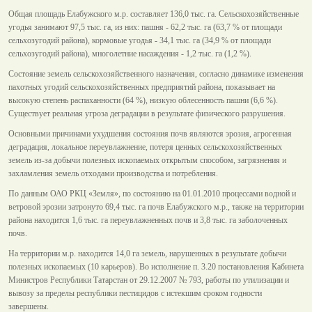
Общая площадь Елабужского м.р. составляет 136,0 тыс. га. Сельскохозяйственные
угодья занимают 97,5 тыс. га, из них: пашня - 62,2 тыс. га (63,7 % от площади
сельхозугодий района), кормовые угодья - 34,1 тыс. га (34,9 % от площади
сельхозугодий района), многолетние насаждения - 1,2 тыс. га (1,2 %).
Состояние земель сельскохозяйственного назначения, согласно динамике изменения
пахотных угодий сельскохозяйственных предприятий района, показывает на
высокую степень распаханности (64 %), низкую облесенность пашни (6,6 %).
Существует реальная угроза деградации в результате физического разрушения.
Основными причинами ухудшения состояния почв являются эрозия, агрогенная
деградация, локальное переувлажнение, потеря ценных сельскохозяйственных
земель из-за добычи полезных ископаемых открытым способом, загрязнения и
захламления земель отходами производства и потребления.
По данным ОАО РКЦ «Земля», по состоянию на 01.01.2010 процессами водной и
ветровой эрозии затронуто 69,4 тыс. га почв Елабужского м.р., также на территории
района находится 1,6 тыс. га переувлажненных почв и 3,8 тыс. га заболоченных
почв.
На территории м.р. находится 14,0 га земель, нарушенных в результате добычи
полезных ископаемых (10 карьеров). Во исполнение п. 3.20 постановления Кабинета
Министров Республики Татарстан от 29.12.2007 № 793, работы по утилизации и
вывозу за пределы республики пестицидов с истекшим сроком годности
завершены.