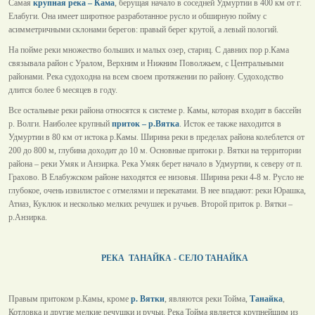
Самая
крупная река – Кама
, берущая начало в соседней Удмуртии в 400 км от г.
Елабуги. Она имеет широтное разработанное русло и обширную пойму с
асимметричными склонами берегов: правый берег крутой, а левый пологий.
На пойме реки множество больших и малых озер, стариц. С давних пор р.Кама
связывала район с Уралом, Верхним и Нижним Поволжьем, с Центральными
районами. Река судоходна на всем своем протяжении по району. Судоходство
длится более 6 месяцев в году.
Все остальные реки района относятся к системе р. Камы, которая входит в бассейн
р. Волги. Наиболее крупный
приток – р.Вятка
. Исток ее также находится в
Удмуртии в 80 км от истока р.Камы. Ширина реки в пределах района колеблется от
200 до 800 м, глубина доходит до 10 м. Основные притоки р. Вятки на территории
района – реки Умяк и Анзирка. Река Умяк берет начало в Удмуртии, к северу от п.
Грахово. В Елабужском районе находятся ее низовья. Ширина реки 4-8 м. Русло не
глубокое, очень извилистое с отмелями и перекатами. В нее впадают: реки Юрашка,
Атиаз, Куклюк и несколько мелких речушек и ручьев. Второй приток р. Вятки –
р.Анзирка.
РЕКА ТАНАЙКА - СЕЛО ТАНАЙКА
Правым притоком р.Камы, кроме
р. Вятки
, являются реки Тойма,
Танайка
,
Котловка и другие мелкие речушки и ручьи. Река Тойма является крупнейшим из