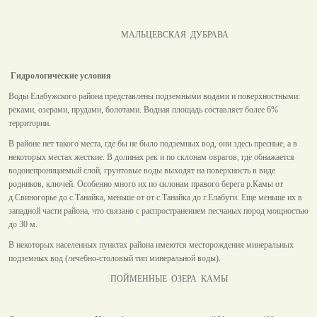
МАЛЬЦЕВСКАЯ ДУБРАВА
Гидрологические условия
Воды Елабужского района представлены подземными водами и поверхностными:
реками, озерами, прудами, болотами. Водная площадь составляет более 6%
территории.
В районе нет такого места, где бы не было подземных вод, они здесь пресные, а в
некоторых местах жесткие. В долинах рек и по склонам оврагов, где обнажается
водонепроницаемый слой, грунтовые воды выходят на поверхность в виде
родников, ключей. Особенно много их по склонам правого берега р.Камы от
д.Свиногорье до с.Танайка, меньше от от с.Танайка до г.Елабуги. Еще меньше их в
западной части района, что связано с распространением песчаных пород мощностью
до 30 м.
В некоторых населенных пунктах района имеются месторождения минеральных
подземных вод (лечебно-столовый тип минеральной воды).
ПОЙМЕННЫЕ ОЗЕРА КАМЫ