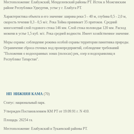
Местоположение: Елабужский, Менделеевский районы РТ. Исток в Можгинским
районе Республики Удмуртия, устье у г. Елабуга РТ.
Характеристика объекта и его значение: ширина реки 5 - 40 м, глубина 0,5 - 2,0 м,
скорость течения 0,3 - 0,5 м/с. Река Тойма принимает 35 притоков. Средний
многолетний слой годового стока 146 мм. Слой стока половодья 120 мм. Расход
межени в устье 1,5 куб. м/с. Река средней водности. Имеет хозяйственное значение.
Меры охраны: соблюдение режима особой охраны территории памятника природы.
Ограничение сброса сточных вод промпредприятий, соблюдение требований
"Положения о водоохранных зонах (полосах) рек, озер и водохранилищ в
Республике Татарстан".
НП НИЖНЯЯ КАМА
(70)
Статус: национальный парк.
Утвержден Постановлением КМ РТ от 19.09.91 г. N 410.
Площадь: 26254 га.
Местоположение: Елабужский и Тукаевский районы РТ.