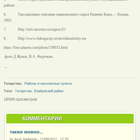
района
6. Таксационные описания национального парка Нижняя Кама.— Казань
,
1993.
7. Http://info.tatcenter.ru/region/31/
8. Http://www.elabugacity.ru/site/elabuzhskiy-mr
https://foto-planeta.com/photo/139033.html
фото Д.Жуков, В.А. Федечкин.
_
Татарстан:
Районы и населенные пункты
Тэги:
Татарстан
,
Елабужский район
18589 просмотров
КОММЕНТАРИИ
также можно...
by
Ахат Хафизов
-
21/09/2012 - 17:25