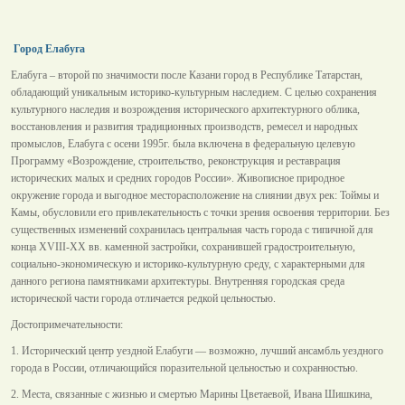
Город Елабуга
Елабуга – второй по значимости после Казани город в Республике Татарстан,
обладающий уникальным историко-культурным наследием. С целью сохранения
культурного наследия и возрождения исторического архитектурного облика,
восстановления и развития традиционных производств, ремесел и народных
промыслов, Елабуга с осени 1995г. была включена в федеральную целевую
Программу «Возрождение, строительство, реконструкция и реставрация
исторических малых и средних городов России». Живописное природное
окружение города и выгодное месторасположение на слиянии двух рек: Тоймы и
Камы, обусловили его привлекательность с точки зрения освоения территории. Без
существенных изменений сохранилась центральная часть города с типичной для
конца XVIII-XX вв. каменной застройки, сохранившей градостроительную,
социально-экономическую и историко-культурную среду, с характерными для
данного региона памятниками архитектуры. Внутренняя городская среда
исторической части города отличается редкой цельностью.
Достопримечательности:
1. Исторический центр уездной Елабуги — возможно, лучший ансамбль уездного
города в России, отличающийся поразительной цельностью и сохранностью.
2. Места, связанные с жизнью и смертью Марины Цветаевой, Ивана Шишкина,