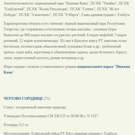
Землепользователи: национальный парк "Нижняя Кама", ПСХК "Танайка", ПСХК
"Елабужский", ПСХК "Волна Революции", ПСХК "Сентяк", ПСХК "40 лет
Победы", ПСХК "Альметьево", ПСХК "8 Марта", Глава администрации г. Елабуга.
Характеристика объекта и его значение: первый национальный парк Республики
Татарстан, где сохранились естественные лесные массивы - сосновые боры.
Выявлено до 800 видов высших сосудистых растений, 6 видов амфибий, 5 видов
рептилий, 12 видов млекопитающих. Из них в Красную книгу РТ занесены осока
богемская, волчеягодник обыкновенный, кувшинка белая и др.; гребенчатый
тритон, серая жаба, веретеница и обыкновенная гадюка, орлан-белохвост, беркут,
скопа, черноголовый хохотун, рыжая вечерница и др.
Меры охраны: согласно установленного режима
национального парка "Нижняя
Кама
".
ЧЕРТОВО ГОРОДИЩЕ
(71)
Статус: исторический памятник природы.
Утвержден Постановлением СМ ТАССР от 30.08.60 г. N 1327.
Площадь: 0,2 га.
Местоположение: Елабужский район РТ. Юго-западная окраина г. Елабуги.