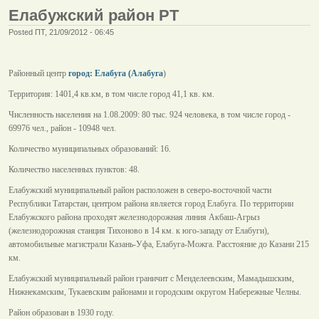
Елабужский район РТ
Posted ПТ, 21/09/2012 - 06:45
Районный центр
город: Елабуга (Алабуга
)
Территория: 1401,4 кв.км, в том числе город 41,1 кв. км.
Численность населения на 1.08.2009: 80 тыс. 924 человека, в том числе город -
69976 чел., район - 10948 чел.
Количество муниципальных образований: 16.
Количество населенных пунктов: 48.
Елабужский муниципальный район расположен в северо-восточной части
Республики Татарстан, центром района является город Елабуга. По территории
Елабужского района проходят железнодорожная линия Акбаш-Агрыз
(железнодорожная станция Тихоново в 14 км. к юго-западу от Елабуги),
автомобильные магистрали Казань-Уфа, Елабуга-Можга. Расстояние до Казани 215
км.
Елабужский муниципальный район граничит с Менделеевским, Мамадышским,
Нижнекамским, Тукаевским районами и городским округом Набережные Челны.
Район образован в 1930 году.