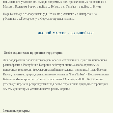
повышенного увлажнения, выхода подземных вод, при склоновых понижениях в
Малом и Большом Борах, в пойме р. Тоймы, у с. Танайка и в пойме р. Вятки.
На р.Танайка у с.Малореченск, у д. Атиаз, на р.Анзирке у с.Лекарево и на
р.Каринке у с.Бехтерево, у с.Морты построены плотины.
ЛЕСНОЙ МАССИВ - БОЛЬШОЙ БОР
Особо охраняемые природные территории
Для поддержания экологического равновесия, сохранения и изучения природного
разнообразия в Республике Татарстан действует система особо охраняемых
природных территорий (государственный национальный природный парк«Нижняя
Кама», памятник природы регионального значения "Река Тойма"). Постановлением
Кабинета Министров Республики Татарстан от 13 октября 2000 г. № 730 также
утвержден перечень резервируемых под особо охраняемые природные территории
земель, для которых устанавливается режим охраны.
Земельные ресурсы