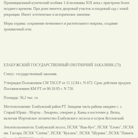
Провинциальный купеческий особняк 1-й половины XIX века с пристроем более
позднего времени. При доме имеется дворовый участок и плодовый сад с зоной
рекреации. Имеет эстетическое и историческое значение.
Меры охраны: сохранение почвенного и растительного покрова, создание
тропиночной сети.
ЕЛАБУЖСКИЙ ГОСУДАРСТВЕННЫЙ ОХОТНИЧИЙ ЗАКАЗНИК (73)
Статус: государственный заказник.
Утвержден Положением СМ ТАССР от 11.12.84 г. N 673. Срок действия продлен
Постановлением КМ РТ от 06.10.95 г. N 726.
Площадь: 56,2 тыс. га.
Местоположение: Елабужский район РТ. Западная часть района западнее с. с.
Старый Юраш - Морты - Лекарево, севернее р. Камы и восточнее р. Вятка,
включая Мортовское лесничество Елабужского лесхоза и остров Котловский.
Землепользователи: Елабужский лесхоз, ПСХК "Яшь-Куч", ПСХК "Елово", ПСХК
им. Гассара, ПСХК "Сентяк", ПСХК "Куклюк", ПСХК "Шурняк", ПСХК "Память