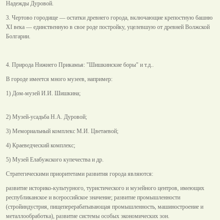
Надежды Дуровой.
3. Чертово городище — остатки древнего города, включающие крепостную башню
XI века — единственную в свое роде постройку, уцелевшую от древней Волжской
Болгарии.
4. Природа Нижнего Прикамья: "Шишкинские боры" и т.д..
В городе имеется много музеев, например:
1) Дом-музей И.И. Шишкина;
2) Музей-усадьба Н.А. Дуровой;
3) Мемориальный комплекс М.И. Цветаевой;
4) Краеведческий комплекс;
5) Музей Елабужского купечества и др.
Стратегическими приоритетами развития города являются:
развитие историко-культурного, туристического и музейного центров, имеющих
республиканское и всероссийское значение; развитие промышленности
(стройиндустрия, пищеперерабатывающая промышленность, машиностроение и
металлообработка), развитие системы особых экономических зон.