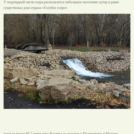
У водопадной части озера располагается небольшое поселение-хутор и ранее
существовал дом отдыха «Голубое озеро».
мост на трассе М-7 через реку Казанка со съездом к Проточному и Малому