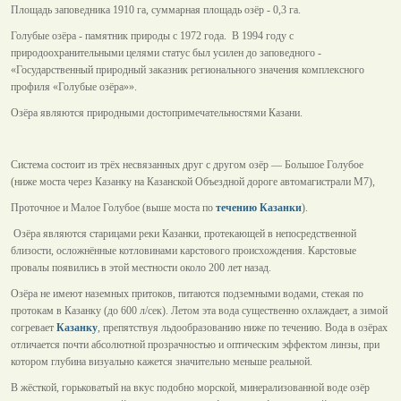
Площадь заповедника 1910 га, суммарная площадь озёр - 0,3 га.
Голубые озёра - памятник природы с 1972 года. В 1994 году с
природоохранительными целями статус был усилен до заповедного -
«Государственный природный заказник регионального значения комплексного
профиля «Голубые озёра»».
Озёра являются природными достопримечательностями Казани.
Система состоит из трёх несвязанных друг с другом озёр — Большое Голубое
(ниже моста через Казанку на Казанской Объездной дороге автомагистрали М7),
Проточное и Малое Голубое (выше моста по
течению Казанки
).
Озёра являются старицами реки Казанки, протекающей в непосредственной
близости, осложнённые котловинами карстового происхождения. Карстовые
провалы появились в этой местности около 200 лет назад.
Озёра не имеют наземных притоков, питаются подземными водами, стекая по
протокам в Казанку (до 600 л/сек). Летом эта вода существенно охлаждает, а зимой
согревает
Казанку
, препятствуя льдообразованию ниже по течению. Вода в озёрах
отличается почти абсолютной прозрачностью и оптическим эффектом линзы, при
котором глубина визуально кажется значительно меньше реальной.
В жёсткой, горьковатый на вкус подобно морской, минерализованной воде озёр