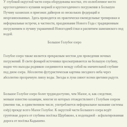
У глубокой округлой части озера оборудованы мостки, это излюбленное место
круглогодичного купания моржей и круглогодичного погружения в Большую
Пучину казанских и приезжих дайверов из нескольких федераций и
неорганизованных. Здесь проводятся их практически еженедельные тренировки и
неформальные встречи, в частности, празднование Нового Года с традиционным
погружением в пучину украшенной Новогодней ёлки и распитием шампанского под
водой.
Большое Голубое озеро
Голубое озеро также является прекрасным местом для проведения ночных
погружений. В свете фонарей источники просматриваются на большую глубину,
видно что выходы родников соединяются между собой на значительной глубине
под дном озера. Абсолютно футуристическая картина звездного неба через
абсолютно прозрачную линзу воды. Звезды и луна сияют всеми цветами радуги.
Большое Голубое озеро более труднодоступно, чем Малое, и, как следствие,
меньше известно казанцам, многие из которых отождествляют с Голубым озером
(именно так, в единственном числе, употребляется неформальное название системы
озёр) прежде всего Малое Голубое. К округлой части Большого озера ведёт
грунтовая дорога от глубины посёлка Щербаково, к водопадной - асфальтированная
дорога от посёлка Кадышево.