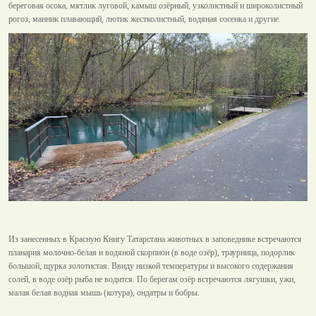
береговая осока, мятлик луговой, камыш озёрный, узколистный и широколистный
рогоз, манник плавающий, лютик жестколистный, водяная сосенка и другие.
Из занесенных в Красную Книгу Татарстана животных в заповеднике встречаются
планария молочно-белая и водяной скорпион (в воде озёр), траурница, подорлик
большой, щурка золотистая. Ввиду низкой температуры и высокого содержания
солей, в воде озёр рыба не водится. По берегам озёр встречаются лягушки, ужи,
малая белая водная мышь (котура), ондатры и бобры.