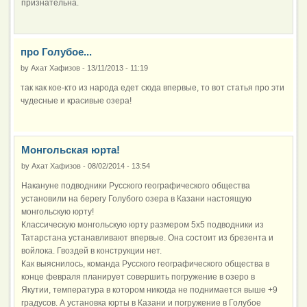
признательна.
про Голубое...
by
Ахат Хафизов
-
13/11/2013 - 11:19
так как кое-кто из народа едет сюда впервые, то вот статья про эти
чудесные и красивые озера!
Монгольская юрта!
by
Ахат Хафизов
-
08/02/2014 - 13:54
Накануне подводники Русского географического общества
установили на берегу Голубого озера в Казани настоящую
монгольскую юрту!
Классическую монгольскую юрту размером 5х5 подводники из
Татарстана устанавливают впервые. Она состоит из брезента и
войлока. Гвоздей в конструкции нет.
Как выяснилось, команда Русского географического общества в
конце февраля планирует совершить погружение в озеро в
Якутии, температура в котором никогда не поднимается выше +9
градусов. А установка юрты в Казани и погружение в Голубое