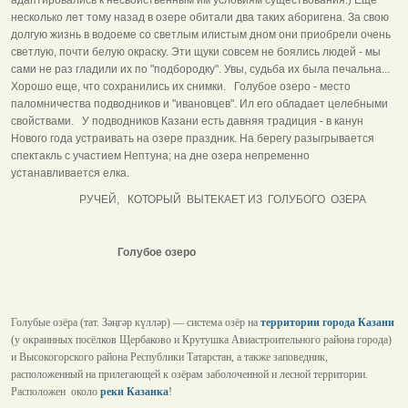
несколько лет тому назад в озере обитали два таких аборигена. За свою
долгую жизнь в водоеме со светлым илистым дном они приобрели очень
светлую, почти белую окраску. Эти щуки совсем не боялись людей - мы
сами не раз гладили их по "подбородку". Увы, судьба их была печальна...
Хорошо еще, что сохранились их снимки. Голубое озеро - место
паломничества подводников и "ивановцев". Ил его обладает целебными
свойствами. У подводников Казани есть давняя традиция - в канун
Нового года устраивать на озере праздник. На берегу разыгрывается
спектакль с участием Нептуна; на дне озера непременно
устанавливается елка.
РУЧЕЙ, КОТОРЫЙ ВЫТЕКАЕТ ИЗ ГОЛУБОГО ОЗЕРА
Голубое озеро
Голубые озёра (тат. Зәңгәр күлләр) — система озёр на
территории города Казани
(у окраинных посёлков Щербаково и Крутушка Авиастроительного района города)
и Высокогорского района Республики Татарстан, а также заповедник,
расположенный на прилегающей к озёрам заболоченной и лесной территории.
Расположен около
реки Казанка
!