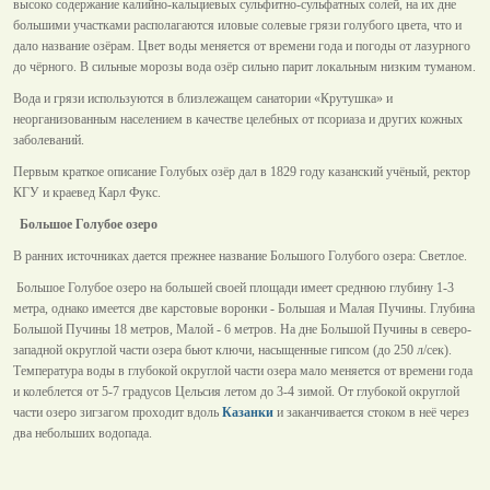
высоко содержание калийно-кальциевых сульфитно-сульфатных солей, на их дне
большими участками располагаются иловые солевые грязи голубого цвета, что и
дало название озёрам. Цвет воды меняется от времени года и погоды от лазурного
до чёрного. В сильные морозы вода озёр сильно парит локальным низким туманом.
Вода и грязи используются в близлежащем санатории «Крутушка» и
неорганизованным населением в качестве целебных от псориаза и других кожных
заболеваний.
Первым краткое описание Голубых озёр дал в 1829 году казанский учёный, ректор
КГУ и краевед Карл Фукс.
Большое Голубое озеро
В ранних источниках дается прежнее название Большого Голубого озера: Светлое.
Большое Голубое озеро на большей своей площади имеет среднюю глубину 1-3
метра, однако имеется две карстовые воронки - Большая и Малая Пучины. Глубина
Большой Пучины 18 метров, Малой - 6 метров. На дне Большой Пучины в северо-
западной округлой части озера бьют ключи, насыщенные гипсом (до 250 л/сек).
Температура воды в глубокой округлой части озера мало меняется от времени года
и колеблется от 5-7 градусов Цельсия летом до 3-4 зимой. От глубокой округлой
части озеро зигзагом проходит вдоль
Казанки
и заканчивается стоком в неё через
два небольших водопада.