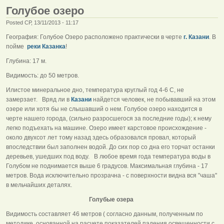
Голубое озеро
Posted СР, 13/11/2013 - 11:17
География: Голубое Озеро расположено практически в черте
г. Казани
. В
пойме
реки Казанка
!
Глубина: 17 м.
Видимость: до 50 метров.
Илистое минеральное дно, температура круглый год 4-6 С, не
замерзает. Вряд ли в
Казани
найдется человек, не побывавший на этом
озере или хотя бы не слышавший о нем. Голубое озеро находится в
черте нашего города, (сильно разросшегося за последние годы); к нему
легко подъехать на машине. Озеро имеет карстовое происхождение -
около двухсот лет тому назад здесь образовался провал, который
впоследствии был заполнен водой. До сих пор со дна его торчат останки
деревьев, ушедших под воду. В любое время года температура воды в
Голубом не поднимается выше 6 градусов. Максимальная глубина - 17
метров. Вода исключительно прозрачна - с поверхности видна вся "чаша"
в мельчайших деталях.
Голубые озера
Видимость составляет 46 метров ( согласно данным, полученным по
методике, основанной на расчете показателей падения освещенности с