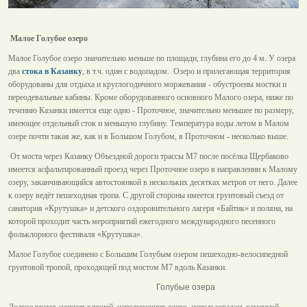
Малое Голубое озеро
Малое Голубое озеро значительно меньше по площади, глубина его до 4 м. У озера
два
стока в Казанку
, в т.ч. один с водопадом. Озеро и прилегающая территория
оборудованы для отдыха и круглогодичного моржевания - обустроены мостки и
переодевальные кабины. Кроме оборудованного основного Малого озера, ниже по
течению Казанки имеется еще одно - Проточное, значительно меньшее по размеру,
имеющее отдельный сток и меньшую глубину. Температура воды летом в Малом
озере почти такая же, как и в Большом Голубом, в Проточном - несколько выше.
От моста через Казанку Объездной дороги трассы М7 после посёлка Щербаково
имеется асфальтированный проезд через Проточное озеро в направлении к Малому
озеру, заканчивающийся автостоянкой в нескольких десятках метров от него. Далее
к озеру ведёт пешеходная тропа. С другой стороны имеется грунтовый съезд от
санатория «Крутушка» и детского оздоровительного лагеря «Байтик» и поляна, на
которой проходит часть мероприятий ежегодного международного песенного
фольклорного фестиваля «Крутушка».
Малое Голубое соединено с Большим Голубым озером пешеходно-велосипедной
грунтовой тропой, проходящей под мостом М7 вдоль Казанки.
Голубые озера
Долгое время энергия ключей, наполняющих озеро, использовалась каменной