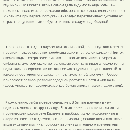
глубиной). Но кажется, что на самом деле видимость еще больше -
находясь в воде можно прекрасно обозревать все озеро вдоль и поперек.
У новичков при первом погружении нередко перехватывает дыхание от
страха - ощущение такое, будто висишь в воздухе над бездной.
По солености вода в Голубом близка к морской, но на вкус она кажется
пресной - таково свойство преобладающих в ней солей кальция. Приток
свежей воды в озеро обеспечивают несколько источников - через их
сифоны диаметром около метра каждую секунду вливается около тонны
воды. Вблизи сифонов эти потоки весьма ощутимы. Грунт - илистый, от
каждого неосторожного движения поднимается облако мути. Озеро
привлекает разнообразием подводной растительности и живности
(здесь множество насекомых, рачков-бокоплавов, лягушек и даже змей).
К сожалению, рыбы в озере сейчас нет. В былые времена в нем
водилось множество крупных щук. Что интересно, они не могли жить в
протекающей рядом реке Казанке, и наоборот, щуки, подсаженные в
озеро из пресных водоемов, вскоре погибали. (Зоологи называют такие
виды эндемичными - на протяжении очень длительного времени они
адаптировались к несвойственным им условиям существования.) Еще