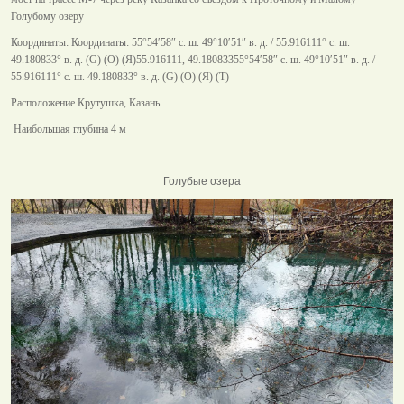
Голубому озеру
Координаты: Координаты: 55°54′58″ с. ш. 49°10′51″ в. д. / 55.916111° с. ш.
49.180833° в. д. (G) (O) (Я)55.916111, 49.18083355°54′58″ с. ш. 49°10′51″ в. д. /
55.916111° с. ш. 49.180833° в. д. (G) (O) (Я) (T)
Расположение Крутушка, Казань
Наибольшая глубина 4 м
Голубые озера