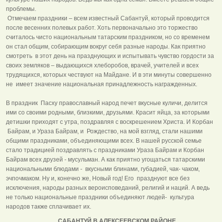
проблемы.
Отмечаем праздники – всем известный Сабантуй, который проводится
после весенних полевых работ. Хоть первоначально это торжество
считалось чисто национальным татарским праздником, но со временем
он стал общим, собирающим вокруг себя разные народы. Как приятно
смотреть в этот день на празднующих и испытывать чувство гордости за
своих земляков – выдающихся хлеборобов, врачей, учителей и всех
трудящихся, которых чествуют на Майдане. И в эти минуты совершенно
не имеет значение национальная принадлежность награжденных.
В праздник Пасху православный народ печет вкусные куличи, делится
ими со своими родными, близкими, друзьями. Красит яйца, за которыми
детишки приходят с утра, поздравляя с воскрешением Христа. И Корбан
Байрам, и Ураза Байрам, и Рождество, на мой взгляд, стали нашими
общими праздниками, объединяющими всех. В нашей русской семье
стало традицией поздравлять с праздниками Ураза Байрам и Корбан
Байрам всех друзей - мусульман. А как приятно угощаться татарскими
национальными блюдами - вкусными блинами, губадией, чак- чаком,
эчпочмаком. Ну и, конечно же, Новый год! Его празднуют все без
исключения, народы разных вероисповеданий, религий и наций. А ведь
не только национальные праздники объединяют людей- культура
народов также сплачивает их.
САБАНТУЙ В АЛЕКСЕЕВСКОМ РАЙОНЕ