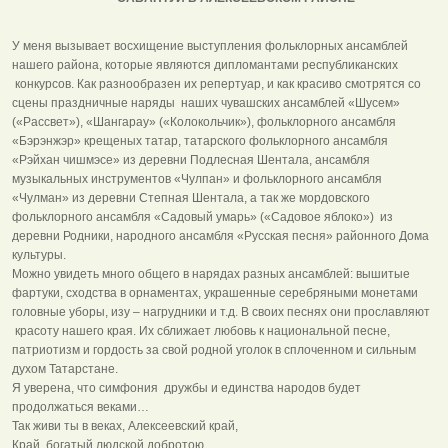
У меня вызывает восхищение выступления фольклорных ансамблей
нашего района, которые являются дипломантами республиканских
конкурсов. Как разнообразен их репертуар, и как красиво смотрятся со
сцены праздничные наряды наших чувашских ансамблей «Шусем»
(«Рассвет»), «Шангарау» («Колокольчик»), фольклорного ансамбля
«Бэрэнжэр» крещеных татар, татарского фольклорного ансамбля
«Рэйхан чишмэсе» из деревни Подлесная Шентала, ансамбля
музыкальных инструментов «Чулпан» и фольклорного ансамбля
«Чулман» из деревни Степная Шентала, а так же мордовского
фольклорного ансамбля «Садовый умарь» («Садовое яблоко») из
деревни Родники, народного ансамбля «Русская песня» районного Дома
культуры.
Можно увидеть много общего в нарядах разных ансамблей: вышитые
фартуки, сходства в орнаментах, украшенные серебряными монетами
головные уборы, изу – нагрудники и т.д. В своих песнях они прославляют
красоту нашего края. Их сближает любовь к национальной песне,
патриотизм и гордость за свой родной уголок в сплоченном и сильным
духом Татарстане.
Я уверена, что симфония дружбы и единства народов будет
продолжаться веками…
Так живи ты в веках, Алексеевский край,
Край, богатый людской добротою…