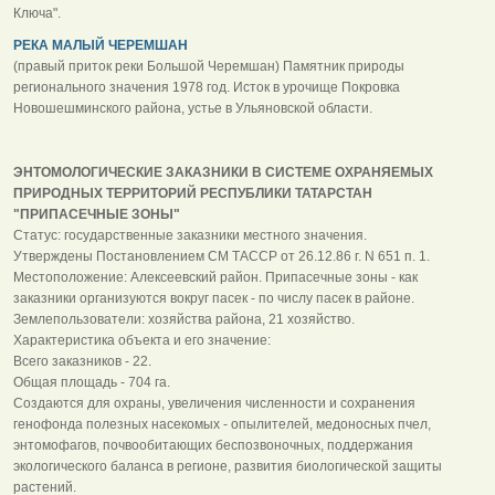
Ключа".
РЕКА МАЛЫЙ ЧЕРЕМШАН
(правый приток реки Большой Черемшан) Памятник природы
регионального значения 1978 год. Исток в урочище Покровка
Новошешминского района, устье в Ульяновской области.
ЭНТОМОЛОГИЧЕСКИЕ ЗАКАЗНИКИ В СИСТЕМЕ ОХРАНЯЕМЫХ
ПРИРОДНЫХ ТЕРРИТОРИЙ РЕСПУБЛИКИ ТАТАРСТАН
"ПРИПАСЕЧНЫЕ ЗОНЫ"
Статус: государственные заказники местного значения.
Утверждены Постановлением СМ ТАССР от 26.12.86 г. N 651 п. 1.
Местоположение: Алексеевский район. Припасечные зоны - как
заказники организуются вокруг пасек - по числу пасек в районе.
Землепользователи: хозяйства района, 21 хозяйство.
Характеристика объекта и его значение:
Всего заказников - 22.
Общая площадь - 704 га.
Создаются для охраны, увеличения численности и сохранения
генофонда полезных насекомых - опылителей, медоносных пчел,
энтомофагов, почвообитающих беспозвоночных, поддержания
экологического баланса в регионе, развития биологической защиты
растений.