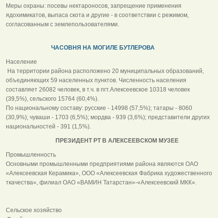
Меры охраны: посевы нектароносов, запрещение применения
ядохимикатов, выпаса скота и другие - в соответствии с режимом,
согласованным с землепользователями.
ЧАСОВНЯ НА МОГИЛЕ БУТЛЕРОВА
Население
На территории района расположено 20 муниципальных образований,
объединяющих 59 населенных пунктов. Численность населения
составляет 26082 человек, в т.ч. в пгт.Алексеевское 10318 человек
(39,5%), сельского 15764 (60,4%).
По национальному составу: русские - 14998 (57,5%); татары - 8060
(30,9%); чуваши - 1703 (6,5%); мордва - 939 (3,6%); представители других
национальностей - 391 (1,5%).
ПРЕЗИДЕНТ РТ В АЛЕКСЕЕВСКОМ МУЗЕЕ
Промышленность
Основными промышленными предприятиями района являются ОАО
«Алексеевская Керамика», ООО «Алексеевская Фабрика художественного
ткачества», филиал ОАО «ВАМИН Татарстан»-«Алексеевский МКК».
Сельское хозяйство