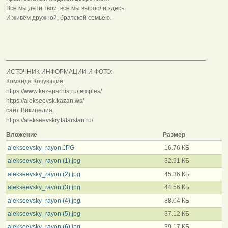
Все мы дети твои, все мы выросли здесь
И живём дружной, братской семьёю.
________________________________________________________
ИСТОЧНИК ИНФОРМАЦИИ И ФОТО:
Команда Кочующие.
https://www.kazeparhia.ru/temples/
https://alekseevsk.kazan.ws/
сайт Википедия.
https://alekseevskiy.tatarstan.ru/
Вложение
Размер
alekseevsky_rayon.JPG
16.76 КБ
alekseevsky_rayon (1).jpg
32.91 КБ
alekseevsky_rayon (2).jpg
45.36 КБ
alekseevsky_rayon (3).jpg
44.56 КБ
alekseevsky_rayon (4).jpg
88.04 КБ
alekseevsky_rayon (5).jpg
37.12 КБ
alekseevsky_rayon (6).jpg
39.17 КБ