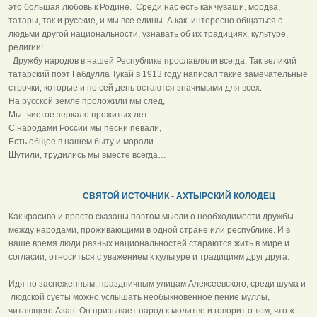
это большая любовь к Родине. Среди нас есть как чуваши, мордва,
татары, так и русские, и мы все едины. А как интересно общаться с
людьми другой национальности, узнавать об их традициях, культуре,
религии!..
Дружбу народов в нашей Республике прославляли всегда. Так великий
татарский поэт Габдулла Тукай в 1913 году написал такие замечательные
строчки, которые и по сей день остаются значимыми для всех:
На русской земле проложили мы след,
Мы- чистое зеркало прожитых лет.
С народами России мы песни певали,
Есть общее в нашем быту и морали.
Шутили, трудились мы вместе всегда…
СВЯТОЙ ИСТОЧНИК - АХТЫРСКИЙ КОЛОДЕЦ
Как красиво и просто сказаны поэтом мысли о необходимости дружбы
между народами, проживающими в одной стране или республике. И в
наше время люди разных национальностей стараются жить в мире и
согласии, относиться с уважением к культуре и традициям друг друга.
Идя по заснеженным, праздничным улицам Алексеевского, среди шума и
людской суеты можно услышать необыкновенное пение муллы,
читающего Азан. Он призывает народ к молитве и говорит о том, что «