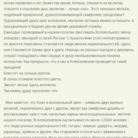
Аллах превелик и нет божества кроме Аллаха, спешите на молитву,
спешите к спасению душ, молитва – лучше сна». Этот призыв к мольбе,
подобный прекрасной, душеуспокаивающей симфонии, продолжает
будоражащий душу звон колоколов, звучание которых можно услышать в
праздничные и будние дни во время церковной службы.
Ежегодно проводимый в нашем поселке фестиваль Колокольного звона
собирает звонарей со всей России. Слушателями этого неповторимого
по красоте перезвона становятся люди многих национальностей, здесь
они становятся ближе друг к другу. Народы из разных городов и деревень
спешат порадовать свое сердце и душу необыкновенным пением
колоколов. Как прекрасно, что у нас в Алексеевском проводится такой
праздник!
Блестят на солнце купола
В лучах отливом золотого цвета,
Звонят литые здесь колокола.
Так нежно душу заполняет это.
Мне кажется, что Азан и колокольный звон – символы двух разных
религий, перекликаясь друг с другом, звучат как симфония дружбы и
рассказывают нам о том, насколько едины многонациональные жители
нашего поселка. В Алексеевском насчитывается около 12000 человек -
это люди разных национальностей: татары, чуваши, удмурты, мордва,
украинцы, армяне и другие. Мы стараемся относиться с уважением к
культуре наших народов. Ведь мы как одна семья. Вместе решаем общие