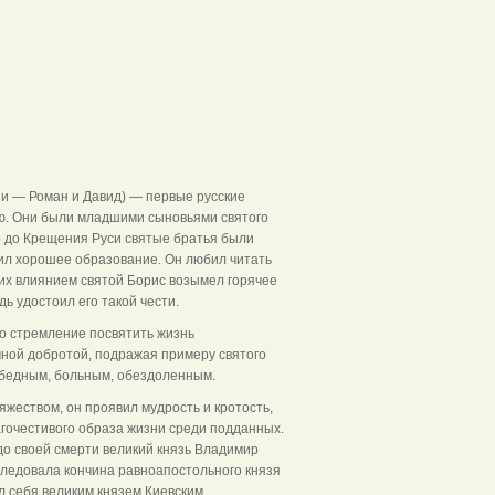
и Глеб
ии — Роман и Давид) — первые русские
ью. Они были младшими сыновьями святого
о до Крещения Руси святые братья были
ил хорошее образование. Он любил читать
их влиянием святой Борис возымел горячее
ь удостоил его такой чести.
го стремление посвятить жизнь
чной добротой, подражая примеру святого
к бедным, больным, обездоленным.
яжеством, он проявил мудрость и кротость,
гочестивого образа жизни среди подданных.
до своей смерти великий князь Владимир
оследовала кончина равноапостольного князя
л себя великим князем Киевским.