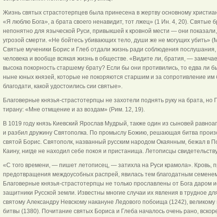
Жизнь святых страстотерпцев была принесена в жертву основному христиа
«Я люблю Бога», а брата своего ненавидит, тот лжец» (1 Ин. 4, 20). Святые 
непонятно для языческой Руси, привыкшей к кровной мести — они показали, 
угрозой смерти. «Не бойтесь убивающих тело, души же не могущих убить» (М
Святые мученики Борис и Глеб отдали жизнь ради соблюдения послушания, 
человека и вообще всякая жизнь в обществе. «Видите ли, братия, — замеча
высока покорность старшему брату? Если бы они противились, то едва ли бы
ныне юных князей, которые не покоряются старшим и за сопротивление им
благодати, какой удостоились сии святые».
Благоверные князья-страстотерпцы не захотели поднять руку на брата, но
тирану: «Мне отмщение и аз воздам» (Рим. 12, 19).
В 1019 году князь Киевский Ярослав Мудрый, также один из сыновей равноа
и разбил дружину Святополка. По промыслу Божию, решающая битва произош
святой Борис. Святополк, названный русским народом Окаянным, бежал в П
Каину, нигде не находил себе покоя и пристанища. Летописцы свидетельству
«С того времени, — пишет летописец, — затихла на Руси крамола». Кровь,
предотвращения междоусобных распрей, явилась тем благодатным семенем,
Благоверные князья-страстотерпцы не только прославлены от Бога даром и
защитники Русской земли. Известны многие случаи их явления в трудное дл
святому Александру Невскому накануне Ледового побоища (1242), великому
битвы (1380). Почитание святых Бориса и Глеба началось очень рано, вско