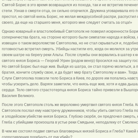
Святой Борис в это время возвращался из похода, так и не встретив печенег
степи. Узнав о смерти отца, он сильно огорчился. Дружина уговаривала его 
престол, но святой князь Борис, не желая междоусобной распри, распустил 
своего, да еще на старшего меня, которого мне следует считать за отца!»
Однако коварный и властолюбивый Святополк не поверил искренности Борис
соперничества брата, на стороне которого были симпатии народа и войска, 
извещен о таком вероломстве Святополка, но не стал скрываться и, подобно
готовностью встретил смерть. Убийцы настигли его, когда он молился за утр
своем шатре на берегу реки Альты. После службы они ворвались в шатер к к
святого князя Бориса — Георгий Угрин (родом венгр) бросился на защиту г
Но святой Борис был еще жив. Выйдя из шатра, он стал горячо молиться, а 
братия, кончите службу свою, и да будет мир брату Святополку и вам». Тогда
Слуги Святополка повезли тело Бориса в Киев, по дороге им попались навст
чтобы ускорить дело. Варяги заметили, что князь еще жив, хотя и едва дыша
сердце. Тело святого страстотерпца князя Бориса тайно привезли в Вышгор
Василия Великого.
После этого Святополк столь же вероломно умертвил святого князя Глеба. 
Святополк послал ему навстречу дружинников, чтобы убить святого Глеба по 
и злодейском убийстве князя Бориса. Глубоко скорбя, он предпочел смерть, 
Глеба с убийцами произошла в устье реки Смядыни, неподалеку от Смоленс
В чем же состоял подвиг святых благоверных князей Бориса и Глеба? Какой с
сопротивления погибнуть от рук убийц?