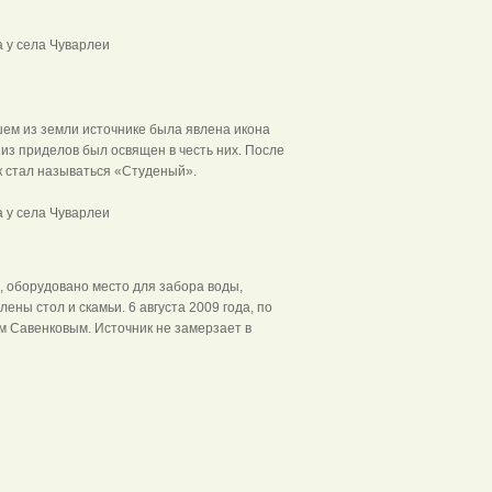
а у села Чуварлеи
вшем из земли источнике была явлена икона
 из приделов был освящен в честь них. После
к стал называться «Студеный».
а у села Чуварлеи
, оборудовано место для забора воды,
ены стол и скамьи. 6 августа 2009 года, по
 Савенковым. Источник не замерзает в