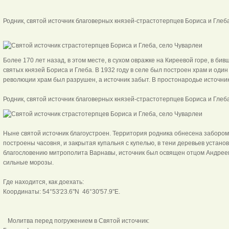
Родник, святой источник благоверных князей-страстотерпцев Бориса и Глеб
Более 170 лет назад, в этом месте, в сухом овражке на Киреевой горе, в би
святых князей Бориса и Глеба. В 1932 году в селе был построен храм и один
революции храм был разрушен, а источник забыт. В простонародье источни
Родник, святой источник благоверных князей-страстотерпцев Бориса и Глеб
Ныне святой источник благоустроен. Территория родника обнесена забором
построены часовня, и закрытая купальня с купелью, в тени деревьев установл
благословению митрополита Варнавы, источник был освящен отцом Андреем
сильные морозы.
Где находится, как доехать:
Координаты: 54°53'23.6"N 46°30'57.9"E.
Молитва перед погружением в Святой источник: