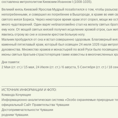
составлена митрополитом Киевским Иоанном I (1008-1035).
Великий князь Киевский Ярослав Мудрый позаботился о том, чтобы разыскат
непогребенными, и совершил их погребение в Вышгороде, в храме во имя с
святого князя Бориса. Через некоторое время храм этот сгорел, мощи же ос
много чудотворений. Один варяг неблагоговейно стал на могилу святых бра
ему ноги. От мощей святых князей получил исцеление хромой отрок, сын жи
явились отроку во сне и осенили крестом больную ногу.
Мальчик пробудился от сна и встал совершенно здоровым. Благоверный кня
каменный пятиглавый храм, который был освящен 24 июля 1026 года митро
духовенства. Множество храмов и монастырей по всей Руси было посвящено
иконы святых братьев-страстотерпцев также известны в многочисленных хр
Дни памяти:
2 Мая (ст. ст.) / 15 мая, 24 Июля (ст. ст.) / 6 августа, 5 Сентября (ст. ст.) / 18 с
_______________________________________________________________
ИСТОЧНИК ИНФОРМАЦИИ И ФОТО:
Команда Кочующие
Информационно-аналитическая система «Особо охраняемые природные т
официальный Сайт Правительства Чувашии
Достопримечательности Чувашии
родники Чувашии.