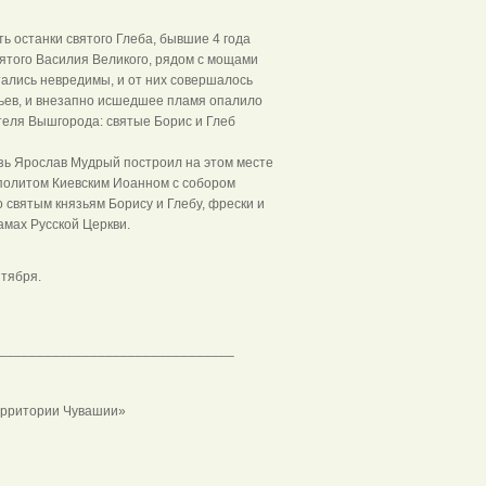
ь останки святого Глеба, бывшие 4 года
вятого Василия Великого, рядом с мощами
тались невредимы, и от них совершалось
тьев, и внезапно исшедшее пламя опалило
теля Вышгорода: святые Борис и Глеб
зь Ярослав Мудрый построил на этом месте
политом Киевским Иоанном с собором
 святым князьям Борису и Глебу, фрески и
амах Русской Церкви.
ентября.
_______________________________
ерритории Чувашии»