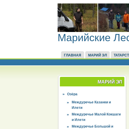
Марийские Ле
ГЛАВНАЯ
МАРИЙ ЭЛ
ТАТАРС
МАРИЙ ЭЛ
Озёра
Междуречье Казанки и
Илети
Междуречье Малой Кокшаги
и Илети
Междуречье Большой и