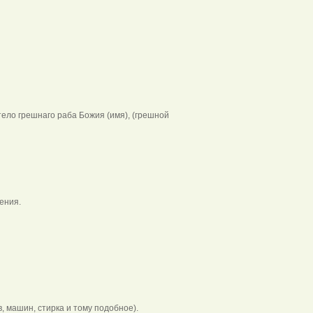
тело грешнаго раба Божия (имя), (грешной
дения.
, машин, стирка и тому подобное).