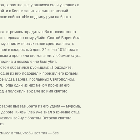
ов, вероятно, испугавшихся его и ушедших в
пойти в Киев и занять великокняжеский
свое войско: «Не подниму руки на брата
а; стремясь оградить себя от возможного
он подослал к нему убийц. Святой Борис был
 мученикам первых веков христианства, с
еней в воскресный день 24 июля 1015 года в
нязю и пронзили его копьями. Любимый слуга
осподина и немедленно был убит.
потом обратился к убийцам: «Подходите,
 один из них подошел и пронзил его копьем.
речу два варяга, посланных Святополком,
л. Тогда один из них мечом пронзил его
од и положили в храме во имя святого
Коварно вызвав брата из его удела — Мурома,
дороге. Князь Глеб уже знал о кончине отца
нежели войну с братом. Встреча святого
ка.
мысл в том, чтобы вот так — без