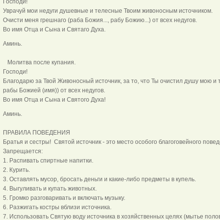
Господи!
Уврачуй мои недуги душевные и телесные Твоим живоносным источником.
Очисти меня грешнаго (раба Божия..., рабу Божию...) от всех недугов.
Во имя Отца и Сына и Святаго Духа.
Аминь.
Молитва после купания.
Господи!
Благодарю за Твой Живоносный источник, за то, что Ты очистил душу мою и 
рабы Божией (имя)) от всех недугов.
Во имя Отца и Сына и Святого Духа!
Аминь.
ПРАВИЛА ПОВЕДЕНИЯ
Братья и сестры! Святой источник - это место особого благоговейного пове
Запрещается:
1. Распивать спиртные напитки.
2. Курить.
3. Оставлять мусор, бросать деньги и какие-либо предметы в купель.
4. Выгуливать и купать животных.
5. Громко разговаривать и включать музыку.
6. Разжигать костры вблизи источника.
7. Использовать Святую воду источника в хозяйственных целях (мытье полов