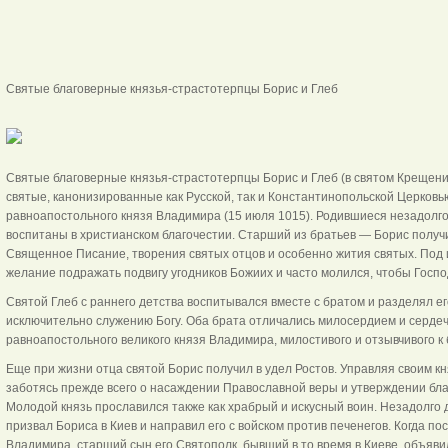
Святые благоверные князья-страстотерпцы Борис 
Святые благоверные князья-страстотерпцы Борис и Глеб (в святом Крещен
святые, канонизированные как Русской, так и Константинопольской Церков
равноапостольного князя Владимира (15 июля 1015). Родившиеся незадолг
воспитаны в христианском благочестии. Старший из братьев — Борис получ
Священное Писание, творения святых отцов и особенно жития святых. Под 
желание подражать подвигу угодников Божиих и часто молился, чтобы Господ
Святой Глеб с раннего детства воспитывался вместе с братом и разделял е
исключительно служению Богу. Оба брата отличались милосердием и серде
равноапостольного великого князя Владимира, милостивого и отзывчивого 
Еще при жизни отца святой Борис получил в удел Ростов. Управляя своим кн
заботясь прежде всего о насаждении Православной веры и утверждении бла
Молодой князь прославился также как храбрый и искусный воин. Незадолго 
призвал Бориса в Киев и направил его с войском против печенегов. Когда п
Владимира, старший сын его Святополк, бывший в то время в Киеве, объяви