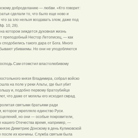
нскому доброделанию — любви. «Кто говорит:
братья сделали то, что было еще ново и
что за зло нельзя воздавать злом, даже под
ф. 10, 28).
на котором зиждется духовная жизнь
ет преподобный Нестор Летописец, — как
 сподобились такого дара от Бога. Много
 бывают убиваемы. Но они не уподобляются
 Господь Сам отомстил властолюбивому
постольного князя Владимира, собрал войско
ла на поле у реки Альты, где был убит
ольшу и, подобно первому братоубийце
ют, что даже от могилы его исходил смрад.
 пролитая святыми братьями ради
 которое укрепляло единство Руси.
сцелений, но они — особые покровители,
я нашего Отечества время, например, —
 князю Димитрию Донскому в день Куликовской
ре после их кончины. Служба святым была