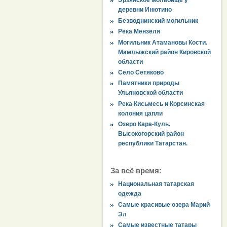
Эрзянское мольбище у
деревни Инютино
Безводнинский могильник
Река Мензеля
Могильник Атамановы Кости.
Мамлыжский район Кировской
области
Село Сетяково
Памятники природы
Ульяновской области
Река Кисьмесь и Корсинская
колония цапли
Озеро Кара-Куль.
Высокогорский район
республики Татарстан.
За всё время:
Национальная татарская
одежда
Самые красивые озера Марий
Эл
Самые известные татары