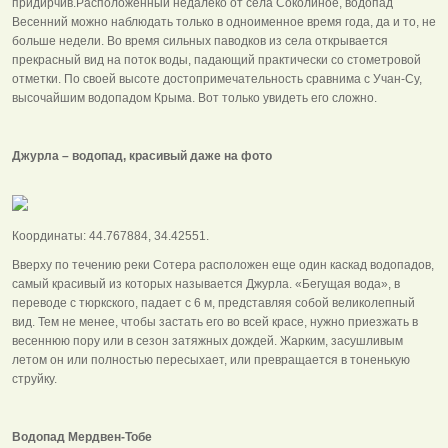
придирчив.Расположенный недалеко от села Соколиное, водопад
Весенний можно наблюдать только в одноименное время года, да и то, не
больше недели. Во время сильных паводков из села открывается
прекрасный вид на поток воды, падающий практически со стометровой
отметки. По своей высоте достопримечательность сравнима с Учан-Су,
высочайшим водопадом Крыма. Вот только увидеть его сложно.
Джурла – водопад, красивый даже на фото
Координаты: 44.767884, 34.42551.
Вверху по течению реки Сотера расположен еще один каскад водопадов,
самый красивый из которых называется Джурла. «Бегущая вода», в
переводе с тюркского, падает с 6 м, представляя собой великолепный
вид. Тем не менее, чтобы застать его во всей красе, нужно приезжать в
весеннюю пору или в сезон затяжных дождей. Жарким, засушливым
летом он или полностью пересыхает, или превращается в тоненькую
струйку.
Водопад Мердвен-Тобе