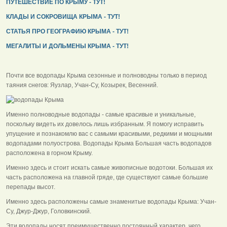
ПУТЕШЕСТВИЕ ПО КРЫМУ - ТУТ!
КЛАДЫ И СОКРОВИЩА КРЫМА - ТУТ!
СТАТЬЯ ПРО ГЕОГРАФИЮ КРЫМА - ТУТ!
МЕГАЛИТЫ И ДОЛЬМЕНЫ КРЫМА - ТУТ!
Почти все водопады Крыма сезонные и полноводны только в период
таяния снегов: Яузлар, Учан-Су, Козырек, Весенний.
Именно полноводные водопады - самые красивые и уникальные,
поскольку видеть их довелось лишь избранным. Я помогу исправить
упущение и познакомлю вас с самыми красивыми, редкими и мощными
водопадами полуострова. Водопады Крыма Большая часть водопадов
расположена в горном Крыму.
Именно здесь и стоит искать самые живописные водотоки. Большая их
часть расположена на главной гряде, где существуют самые большие
перепады высот.
Именно здесь расположены самые знаменитые водопады Крыма: Учан-
Су, Джур-Джур, Головкинский.
Эти водопады носят преимущественно постоянный характер, чего