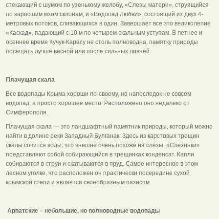
стекающий с шумом по узенькому желобу, «Слезы матери», струящийся
по заросшим мхом склонам, и «Водопад Любви», состоящий из двух 4-
метровых потоков, сливающихся в один. Завершает все это великолепие
«Каскад», падающий с 10 м по четырем скальным уступам. В летнее и
осеннее время Кучук-Карасу не столь полноводна, памятку природы
посещать лучше весной или после сильных ливней.
Плачущая скала
Все водопады Крыма хороши по-своему, но напоследок не совсем
водопад, а просто хорошее место. Расположено оно недалеко от
Симферополя.
Плачущая скала — это ландшафтный памятник природы, который можно
найти в долине реки Западный Булганак. Здесь из карстовых трещин
скалы сочится воды, что внешне очень похоже на слезы. «Слезинки»
представляют собой собирающийся в трещинках конденсат. Капли
собираются в струи и скатываются в пруд. Самое интересное в этом
лесном уголке, что расположен он практически посередине сухой
крымской степи и является своеобразным оазисом.
Арпатские – небольшие, но полноводные водопады