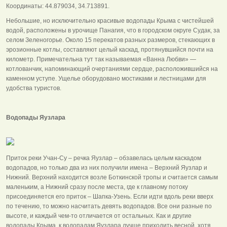
Координаты: 44.879034, 34.713891.
Небольшие, но исключительно красивые водопады Крыма с чистейшей
водой, расположены в урочище Панагия, что в городском округе Судак, за
селом Зеленогорье. Около 15 перекатов разных размеров, стекающих в
эрозионные котлы, составляют целый каскад, протянувшийся почти на
километр. Примечательна тут так называемая «Ванна Любви» —
котлованчик, напоминающий очертаниями сердце, расположившийся на
каменном уступе. Ущелье оборудовано мостиками и лестницами для
удобства туристов.
Водопады Яузлара
Приток реки Учан-Су – речка Яузлар – обзавелась целым каскадом
водопадов, но только два из них получили имена – Верхний Яузлар и
Нижний. Верхний находится возле Боткинской тропы и считается самым
маленьким, а Нижний сразу после места, где к главному потоку
присоединяется его приток – Шапка-Узень. Если идти вдоль реки вверх
по течению, то можно насчитать девять водопадов. Все они разные по
высоте, и каждый чем-то отличается от остальных. Как и другие
водопады Крыма, к водопадам Яузлара лучше приходить весной, хотя