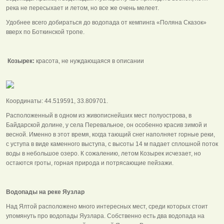
река не пересыхает и летом, но все же очень мелеет.
Удобнее всего добираться до водопада от кемпинга «Поляна Сказок»
вверх по Боткинской тропе.
Козырек:
красота, не нуждающаяся в описании
Координаты: 44.519591, 33.809701.
Расположенный в одном из живописнейших мест полуострова, в
Байдарской долине, у села Перевальное, он особенно красив зимой и
весной. Именно в этот время, когда тающий снег наполняет горные реки,
с уступа в виде каменного выступа, с высоты 14 м падает сплошной поток
воды в небольшое озеро. К сожалению, летом Козырек исчезает, но
остаются гроты, горная природа и потрясающие пейзажи.
Водопады на реке Яузлар
Над Ялтой расположено много интересных мест, среди которых стоит
упомянуть про водопады Яузлара. Собственно есть два водопада на