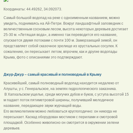
Координаты: 44.49262, 34.092073.
Самый большой водопад на реке с одноименным названием, можно
увидеть, поднимаясь на Ай-Петри. Вокруг ландшафтный заповедник с
величественным сосновым лесом, высота некоторых деревьев достигает
25-30 м. «Летящая вода», а именно так переводится его название,
спускается двумя потоками с почти 100 м. Замерзающий зимой, он
представляет собой сказочное зрелище из хрустальных сосулек. К
сожалению, он пересыхает летом, впрочем, как и другие водопады
Крыма, фото с описаниями это подтверждают.
Джур-Джур – самый красивый и полноводный в Крыму
Красивейший, самый полноводный водопад находится недалеко от
Алушты, у с. Генеральское, на землях гидрологического заказника.
В Хапхальском ущелье, среди могучих дубов и буков, с уступа высотой 15
м падает поток пятиметровой ширины, получивший мелодичное
название, передающее звуки журчащей воды.
Его великолепием можно любоваться круглогодично: он никогда не
пересыхает. Каскад оборудован мостиком с перилами и смотровой
площадкой. Особенно живописно он смотрится в окружении зелени
деревьев.