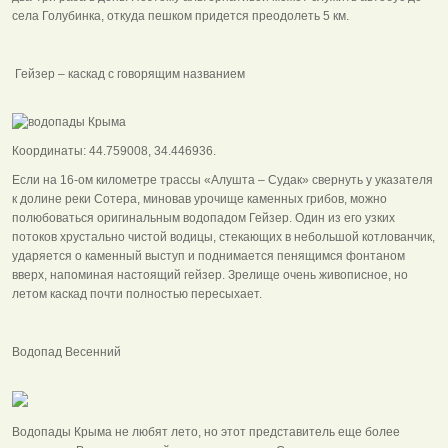
села Голубинка, откуда пешком придется преодолеть 5 км.
Гейзер – каскад с говорящим названием
Координаты: 44.759008, 34.446936.
Если на 16-ом километре трассы «Алушта – Судак» свернуть у указателя
к долине реки Сотера, миновав урочище каменных грибов, можно
полюбоваться оригинальным водопадом Гейзер. Один из его узких
потоков хрустально чистой водицы, стекающих в небольшой котлованчик,
ударяется о каменный выступ и поднимается пенящимся фонтаном
вверх, напоминая настоящий гейзер. Зрелище очень живописное, но
летом каскад почти полностью пересыхает.
Водопад Весенний
Водопады Крыма не любят лето, но этот представитель еще более