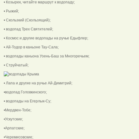
• Козырек, читайте маршрут к водопаду;
• Рыжий;
• Скользкий (Скользящий);
• водопад Трех Святителей;
• Космос и другие водопады на ручье Едыфлер;
• Ай-Тодор в каньоне Тау-Сала;
• водопады каньона Узень-Баш за Многоречьем;
• Струйчатый;
• Лапа и другие на ручье Ай-Димитрий;
•водопад Головкинского;
• водопады на Егерлык-Су;
•Мердвен-Тобе;
•Ускутские;
•Арпатские;
•Черемисовские;