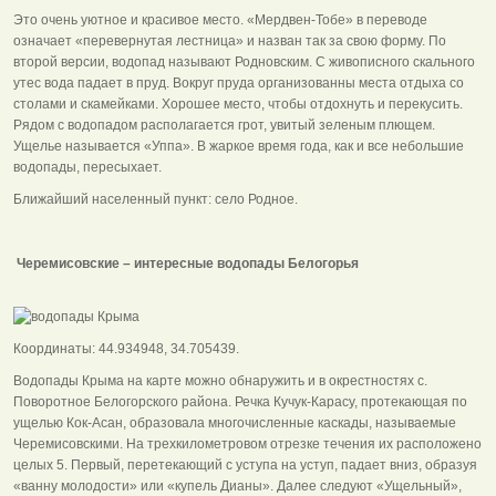
Это очень уютное и красивое место. «Мердвен-Тобе» в переводе
означает «перевернутая лестница» и назван так за свою форму. По
второй версии, водопад называют Родновским. С живописного скального
утес вода падает в пруд. Вокруг пруда организованны места отдыха со
столами и скамейками. Хорошее место, чтобы отдохнуть и перекусить.
Рядом с водопадом располагается грот, увитый зеленым плющем.
Ущелье называется «Уппа». В жаркое время года, как и все небольшие
водопады, пересыхает.
Ближайший населенный пункт: село Родное.
Черемисовские – интересные водопады Белогорья
Координаты: 44.934948, 34.705439.
Водопады Крыма на карте можно обнаружить и в окрестностях с.
Поворотное Белогорского района. Речка Кучук-Карасу, протекающая по
ущелью Кок-Асан, образовала многочисленные каскады, называемые
Черемисовскими. На трехкилометровом отрезке течения их расположено
целых 5. Первый, перетекающий с уступа на уступ, падает вниз, образуя
«ванну молодости» или «купель Дианы». Далее следуют «Ущельный»,