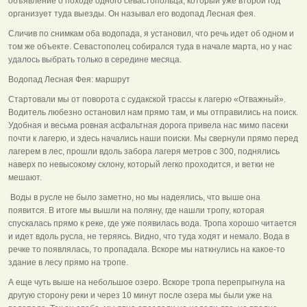
объявление о походе одного севастопольца, который уже второй год
организует туда выезды. Он называл его водопад Лесная фея.
Сличив по снимкам оба водопада, я установил, что речь идет об одном и
том же объекте. Севастополец собирался туда в начале марта, но у нас
удалось выбрать только в середине месяца.
Водопад Лесная Фея: маршрут
Стартовали мы от поворота с судакской трассы к лагерю «Отважный».
Водитель любезно остановил нам прямо там, и мы отправились на поиск.
Удобная и весьма ровная асфальтная дорога привела нас мимо пасеки
почти к лагерю, и здесь начались наши поиски. Мы свернули прямо перед
лагерем в лес, прошли вдоль забора лагеря метров с 300, поднялись
наверх по невысокому склону, который легко проходится, и ветки не
мешают.
Воды в русле не было заметно, но мы надеялись, что выше она
появится. В итоге мы вышли на поляну, где нашли тропу, которая
спускалась прямо к реке, где уже появилась вода. Тропа хорошо читается
и идет вдоль русла, не теряясь. Видно, что туда ходят и немало. Вода в
речке то появлялась, то пропадала. Вскоре мы наткнулись на какое-то
здание в лесу прямо на тропе.
А еще чуть выше на небольшое озеро. Вскоре тропа перепрыгнула на
другую сторону реки и через 10 минут после озера мы были уже на