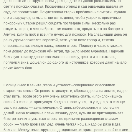
девяносто лет, старухе восемьдесят, а дети их давно разъехались по
свету в поисках счастья. Крошечный огород и сад едва-едва давали им
скудное пропитание. Почувствовал старик приближение смерти. Мучила
его и старуху одна мысль: где взять денег, чтобы устроить приличные
похороны? Старик решил собрать последние силы, несколько раз
сходить в горы, в лес, набрать там валежника, продать его на базаре в
Алупке, купить гроб и все, что нужно для похорон. На следующий день он
рано утром опоясался веревкой, заткнул за пояс топор и, тяжело
опираясь на кизиловую палку, пошел в горы. Подолгу и часто отдыхал,
пока дошел до подножия Ай-Петри, где было много бурелома. Нарубив
большую вязанку дров и взвалив ее на спину, кряхтя и спотыкаясь,
поплелся вниз. Дошел он до одного из источников, которые дают начало
речке Хаста-баш.
Солнце было в зените, жара и усталость совершенно обессилили
старого человека. Он решил отдохнуть и, сбросив дрова на землю, жадно
стал пить. После этого ему очень захотелось спать, и, прислонившись
спиной к сосне, старик уснул. Когда он проснулся, то увидел, что солнце
ушло на запад — день кончался. Старик забеспокоился и поспешил
домой. Легко вскинув на плечи вязанку дров, чуть ли не пританцовывая,
быстро начал спускаться с горы, по привычке разговаривая с самим
собой: — Мало дров взял дед, очень легкая ноша, надо бы раза в два
больше. Между тем старуха, не дождавшись старика, решила пойти в лес