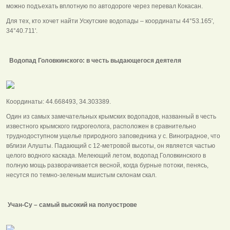
можно подъехать вплотную по автодороге через перевал Кокасан.
Для тех, кто хочет найти Ускутские водопады – координаты 44°53.165',
34°40.711'.
Водопад Головкинского: в честь выдающегося деятеля
Координаты: 44.668493, 34.303389.
Один из самых замечательных крымских водопадов, названный в честь
известного крымского гидрогеолога, расположен в сравнительно
труднодоступном ущелье природного заповедника у с. Виноградное, что
вблизи Алушты. Падающий с 12-метровой высоты, он является частью
целого водного каскада. Мелеющий летом, водопад Головкинского в
полную мощь разворачивается весной, когда бурные потоки, пенясь,
несутся по темно-зеленым мшистым склонам скал.
Учан-Су – самый высокий на полуострове