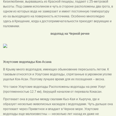
Кизилкобинки, вырвавшись из Красной пещеры, падают с 25-метровой
высоты. Под самим исполином и чуть в стороне расположены два грота, в
одном из которых вода не замерзает и имеет постоянную температуру
из-за выходящего на поверхность источника. Особенно многолюдно
здесь в Крещение, когда к достопримечательности приходят верующие и
паломники.
водопад на Черной речке
Ускутские водопады Кок-Асана
В Крыму много водопадов, имеющих обыкновение пересыхать летом. К
таковым относятся и Ускутские водопады, спрятанные в укромном уголке
ущелья Кок-Асан. Поэтому лучшее время для их посещения – весна.
Что такое Ускутские водопады Расположены водопады на реке Ускут
(протяженностью 12.7 км), берущей началом от перевала Кокасан.
Протекает она в ущелье между скалами Кыз-Кая и Хыргуча, где и
образует несколько живописных каскадов с водопадами. Чуть дальше она
протекает через Приветное и впадает в Черное море. Ускутские
водопады еще малоизвестны — несколько лет назад их даже не