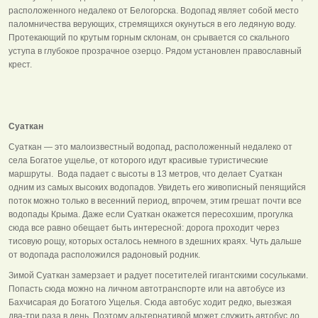
расположенного недалеко от Белогорска. Водопад являет собой место
паломничества верующих, стремящихся окунуться в его ледяную воду.
Протекающий по крутым горным склонам, он срывается со скального
уступа в глубокое прозрачное озерцо. Рядом установлен православный
крест.
Суаткан
Суаткан — это малоизвестный водопад, расположенный недалеко от
села Богатое ущелье, от которого идут красивые туристические
маршруты. Вода падает с высоты в 13 метров, что делает Суаткан
одним из самых высоких водопадов. Увидеть его живописный пенящийся
поток можно только в весенний период, впрочем, этим грешат почти все
водопады Крыма. Даже если Суаткан окажется пересохшим, прогулка
сюда все равно обещает быть интересной: дорога проходит через
тисовую рощу, которых осталось немного в здешних краях. Чуть дальше
от водопада расположился радоновый родник.
Зимой Суаткан замерзает и радует посетителей гигантскими сосульками.
Попасть сюда можно на личном автотранспорте или на автобусе из
Бахчисарая до Богатого Ущелья. Сюда автобус ходит редко, выезжая
два-три раза в день. Поэтому альтернативой может служить автобус до