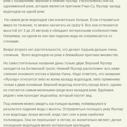
реке с названиями: верхний и нижний Яузлар. Расположены они на
одноименной реке, которая является притоком Учан-Су. Яузлар: каскад
водопадов на одной реке.
На самом деле водопадов там значительно больше. Если отправиться
вверх по течению, то можно насчитать их сразу 9. Все они отличаются
высотой (от 3 до 25 метров) и обладают интересными особенностями.
Например, на одном из них при падении вода не соприкасается со
стенками.
Вокруг второго нет растительности, что делает подъем дальше очень
сложным. Всего водопадов на реке и ближайших притоках множество.
Но самостоятельные названия даны только двум: Верхний Яузлар
находится на Боткинской тропе; Нижний Яузлар расположен чуть ниже
слияния основного потока и Шапка-Узень. Надо отметить, что название
«Яузлар» относится либо ко всему каскаду водопадов, либо применимо
только к двум основным. Верхний водопад посетить проще всего, однако
он считается самым маленьким среди всех каскадов реки. Вдобавок
рядом с ним проходит водозабор, который портит вид.
Под нижним можно увидеть настоящую выемку, появившуюся в
результате падения воды с высоты. Отправляться посещать реку Яузлар
и ее водопады лучше весной, когда тает снег и река наиболее
полноводна. Она не пересыхает и летом, но значительно мелеет, делая
посещение водопадов менее интересным зрелищем.