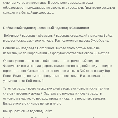
склонам, устремляются вниз. В русле реки замерзшая вода
образовывает причудливые по своему виду сосульки. Гигантские сосульки
свисают и с ближайших деревьев.
Бойкинский водопад - сезонный водопад в Соколином
Бойкинский водопад - эфемерный водопад, стекающий с массива Бойка,
в окрестностях дырявого кулуара. Расположен он на реке Хуру-Узень.
Бойкинский водопад в Соколином Высоте этого потока точно не
известна, но по информации на форумах составляет около 55 метров.
Однако у него есть своя особенность — это временный водоток.
Фактически его можно лицезреть только несколько дней в году — когда в
горах тает снег. Стекает поток со склонов массива Бойко по оврагу Тар-
Богаз. Водопад не имеет официального названия. В источниках его
упоминают как Бойкинский.
Течет он редко - всего несколько дней в году, в основном после таяния
снегов и весенних дождей. Застать его получается очень редко, в
основном в марте, но нередко придется сделать несколько вылазок.
Ввиду этого его снимков не так и много.
Как добраться на водопад Бойко