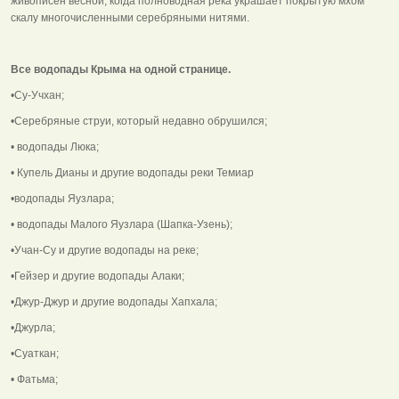
живописен весной, когда полноводная река украшает покрытую мхом
скалу многочисленными серебряными нитями.
Все водопады Крыма на одной странице.
•Су-Учхан;
•Серебряные струи, который недавно обрушился;
• водопады Люка;
• Купель Дианы и другие водопады реки Темиар
•водопады Яузлара;
• водопады Малого Яузлара (Шапка-Узень);
•Учан-Су и другие водопады на реке;
•Гейзер и другие водопады Алаки;
•Джур-Джур и другие водопады Хапхала;
•Джурла;
•Суаткан;
• Фатьма;