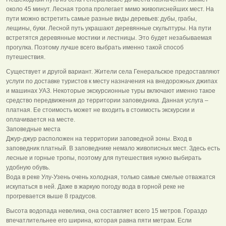
около 45 минут. Лесная тропа пролегает мимо живописнейших мест. На
пути можно встретить самые разные виды деревьев: дубы, грабы,
лещины, буки. Лесной путь украшают деревянные скульптуры. На пути
встретятся деревянные мостики и лестницы. Это будет незабываемая
прогулка. Поэтому лучше всего выбрать именно такой способ
путешествия.
Существует и другой вариант. Жители села Генеральское предоставляют
услуги по доставке туристов к месту назначения на внедорожных джипах
и машинах УАЗ. Некоторые экскурсионные туры включают именно такое
средство передвижения до территории заповедника. Данная услуга –
платная. Ее стоимость может не входить в стоимость экскурсии и
оплачивается на месте.
Заповедные места
Джур-джур расположен на территории заповедной зоны. Вход в
заповедник платный. В заповеднике немало живописных мест. Здесь есть
лесные и горные тропы, поэтому для путешествия нужно выбирать
удобную обувь.
Вода в реке Улу-Узень очень холодная, только самые смелые отважатся
искупаться в ней. Даже в жаркую погоду вода в горной реке не
прогревается выше 8 градусов.
Высота водопада невелика, она составляет всего 15 метров. Гораздо
впечатлительнее его ширина, которая равна пяти метрам. Если