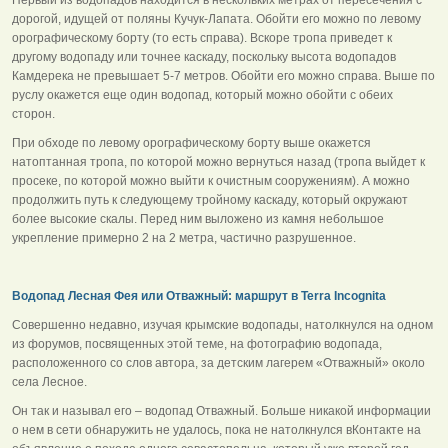
дорогой, идущей от поляны Кучук-Лапата. Обойти его можно по левому
орографическому борту (то есть справа). Вскоре тропа приведет к
другому водопаду или точнее каскаду, поскольку высота водопадов
Камдерека не превышает 5-7 метров. Обойти его можно справа. Выше по
руслу окажется еще один водопад, который можно обойти с обеих
сторон.
При обходе по левому орографическому борту выше окажется
натоптанная тропа, по которой можно вернуться назад (тропа выйдет к
просеке, по которой можно выйти к очистным сооружениям). А можно
продолжить путь к следующему тройному каскаду, который окружают
более высокие скалы. Перед ним выложено из камня небольшое
укрепление примерно 2 на 2 метра, частично разрушенное.
Водопад Лесная Фея или Отважный: маршрут в Terra Incognita
Совершенно недавно, изучая крымские водопады, натолкнулся на одном
из форумов, посвященных этой теме, на фотографию водопада,
расположенного со слов автора, за детским лагерем «Отважный» около
села Лесное.
Он так и называл его – водопад Отважный. Больше никакой информации
о нем в сети обнаружить не удалось, пока не натолкнулся вКонтакте на