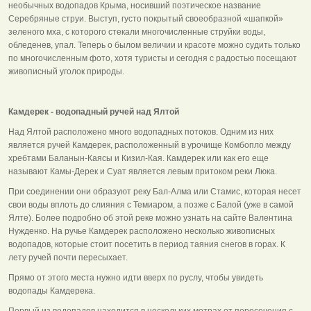
необычных водопадов Крыма, носивший поэтическое название
Серебряные струи. Выступ, густо покрытый своеобразной «шапкой»
зеленого мха, с которого стекали многочисленные струйки воды,
обледенев, упал. Теперь о былом величии и красоте можно судить только
по многочисленным фото, хотя туристы и сегодня с радостью посещают
живописный уголок природы.
Камдерек - водопадный ручей над Ялтой
Над Ялтой расположено много водопадных потоков. Одним из них
является ручей Камдерек, расположенный в урочище Комбопло между
хребтами Баланын-Каясы и Кизил-Кая. Камдерек или как его еще
называют Камы-Дерек и Суат является левым притоком реки Люка.
При соединении они образуют реку Бал-Алма или Стамис, которая несет
свои воды вплоть до слияния с Темиаром, а позже с Балой (уже в самой
Ялте). Более подробно об этой реке можно узнать на сайте Валентина
Нужденко. На ручье Камдерек расположено несколько живописных
водопадов, которые стоит посетить в период таяния снегов в горах. К
лету ручей почти пересыхает.
Прямо от этого места нужно идти вверх по руслу, чтобы увидеть
водопады Камдерека.
Первый из водопадов находится в нескольких метрах от пересечения с