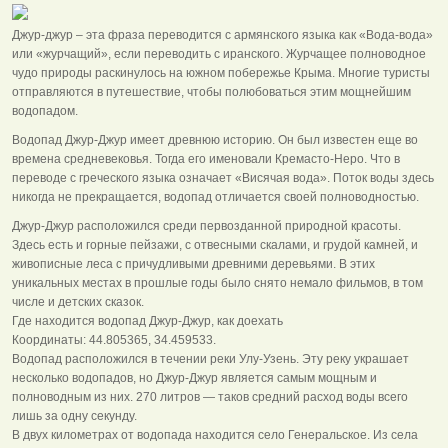
Джур-джур – эта фраза переводится с армянского языка как «Вода-вода»
или «журчащий», если переводить с иранского. Журчащее полноводное
чудо природы раскинулось на южном побережье Крыма. Многие туристы
отправляются в путешествие, чтобы полюбоваться этим мощнейшим
водопадом.
Водопад Джур-Джур имеет древнюю историю. Он был известен еще во
времена средневековья. Тогда его именовали Кремасто-Неро. Что в
переводе с греческого языка означает «Висячая вода». Поток воды здесь
никогда не прекращается, водопад отличается своей полноводностью.
Джур-Джур расположился среди первозданной природной красоты.
Здесь есть и горные пейзажи, с отвесными скалами, и грудой камней, и
живописные леса с причудливыми древними деревьями. В этих
уникальных местах в прошлые годы было снято немало фильмов, в том
числе и детских сказок.
Где находится водопад Джур-Джур, как доехать
Координаты: 44.805365, 34.459533.
Водопад расположился в течении реки Улу-Узень. Эту реку украшает
несколько водопадов, но Джур-Джур является самым мощным и
полноводным из них. 270 литров — таков средний расход воды всего
лишь за одну секунду.
В двух километрах от водопада находится село Генеральское. Из села