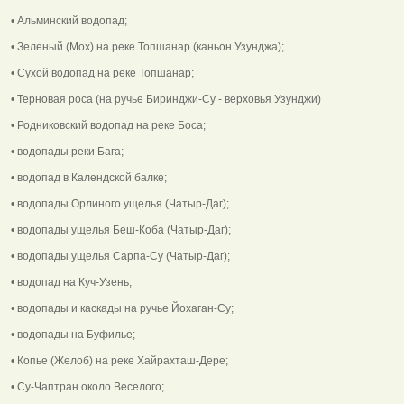
• Альминский водопад;
• Зеленый (Мох) на реке Топшанар (каньон Узунджа);
• Сухой водопад на реке Топшанар;
• Терновая роса (на ручье Биринджи-Су - верховья Узунджи)
• Родниковский водопад на реке Боса;
• водопады реки Бага;
• водопад в Календской балке;
• водопады Орлиного ущелья (Чатыр-Даг);
• водопады ущелья Беш-Коба (Чатыр-Даг);
• водопады ущелья Сарпа-Су (Чатыр-Даг);
• водопад на Куч-Узень;
• водопады и каскады на ручье Йохаган-Су;
• водопады на Буфилье;
• Копье (Желоб) на реке Хайрахташ-Дере;
• Су-Чаптран около Веселого;