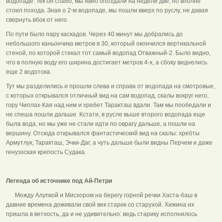
водопаде. Тек он слабо, мы явно опоздали на недели две, но вполне
стоил похода. Зная о 2-м водопаде, мы пошли вверх по руслу, не давая
свернуть вбок от него.
По пути было пару каскадов. Через 40 минут мы добрались до
небольшого каньончика метров в 30, который окончился вертикальной
стеной, по которой стекал тот самый водопад Отважный-2. Было видно,
что в полную воду его ширина достигает метров 4-х, а сбоку виднелись
еще 2 водотока.
Тут мы разделились и прошли слева и справа от водопада на смотровые,
с которых открывался отличный вид на сам водопад, скалы вокруг него,
гору Чиплах-Кая над ним и хребет Таракташ вдали. Там мы пообедали и
не спеша пошли дальше. Кстати, в русле выше второго водопада еще
была вода, но мы уже не стали идти по оврагу дальше, а пошли на
вершину. Отсюда открывался фантастический вид на скалы: хребты
Армутлук, Таракташ, Эчки-Даг, а чуть дальше были видны Перчем и даже
генуэзская крепость Судака.
Легенда об источнике под Ай-Петри
Между Алупкой и Мисхором на берегу горной речки Хаста-баш в
давние времена доживали свой век старик со старухой. Хижина их
пришла в ветхость, да и не удивительно: ведь старику исполнилось