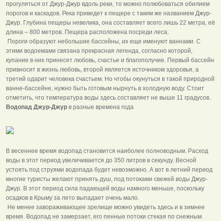
прогуляться от Джур-Джур вдоль реки, то можно полюбоваться обилием
порогов и каскадов. Река приведет к пещере с таким же названием Джур-
Джур. Глубина пещеры невелика, она составляет всего лишь 22 метра, её
длина – 800 метров. Пещера расположена посреди леса.
Пороги образуют небольшие бассейны, их еще именуют ваннами. С
этими водоемами связана прекрасная легенда, согласно которой,
купание в них принесет любовь, счастье и благополучие. Первый бассейн
привносит в жизнь любовь, второй является источником здоровья, а
третий одарит человека счастьем. Но чтобы окунуться в такой природной
ванне-бассейне, нужно быть готовым нырнуть в холодную воду. Стоит
отметить, что температура воды здесь составляет не выше 11 градусов.
Водопад Джур-Джур
в разные времена года
В весеннее время водопад становится наиболее полноводным. Расход
воды в этот период увеличивается до 350 литров в секунду. Весной
устоять под струями водопада будет невозможно. А вот в летний период
многие туристы желают принять душ, под потоками свежей воды Джур-
Джур. В этот период сила падающей воды намного меньше, поскольку
осадков в Крыму за лето выпадает очень мало.
Не менее завораживающее зрелище можно увидеть здесь и в зимнее
время. Водопад не замерзает, его пенные потоки стекая по снежным