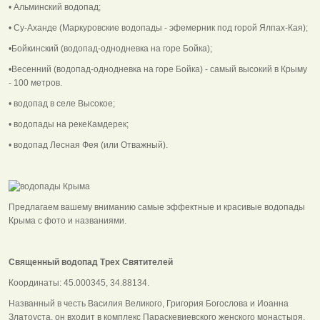
• Альминский водопад;
• Су-Аханде (Маркуровские водопады - эфемерник под горой Ялпах-Кая);
•Бойкинский (водопад-однодневка на горе Бойка);
•Весенний (водопад-однодневка на горе Бойка) - самый высокий в Крыму
- 100 метров.
• водопад в селе Высокое;
• водопады на рекеКамдерек;
• водопад Лесная Фея (или Отважный).
Предлагаем вашему вниманию самые эффектные и красивые водопады
Крыма с фото и названиями.
Священный водопад Трех Святителей
Координаты: 45.000345, 34.88134.
Названный в честь Василия Великого, Григория Богослова и Иоанна
Златоуста, он входит в комплекс Параскевиевского женского монастыря,