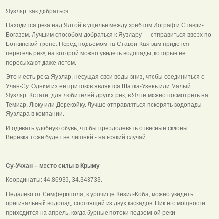
Яузлар: как добраться
Находится река над Ялтой в ущелье между хребтом Иограф и Ставри-
Богазом. Лучшим способом добраться к Яузлару — отправиться вверх по
Боткинской тропе. Перед подъемом на Ставри-Кая вам придется
пересечь реку, на которой можно увидеть водопады, которые не
пересыхают даже летом.
Это и есть река Яузлар, несущая свои воды вниз, чтобы соединиться с
Учан-Су. Одним из ее притоков является Шапка-Узень или Малый
Яузлар. Кстати, для любителей других рек, в Ялте можно посмотреть на
Темиар, Люку или Дерекойку. Лучше отправляться покорять водопады
Яузлара в компании.
И одевать удобную обувь, чтобы преодолевать отвесные склоны.
Веревка тоже будет не лишней - на всякий случай.
Су-Учхан – место силы в Крыму
Координаты: 44.86939, 34.343733.
Недалеко от Симферополя, в урочище Кизил-Коба, можно увидеть
оригинальный водопад, состоящий из двух каскадов. Пик его мощности
приходится на апрель, когда бурные потоки подземной реки