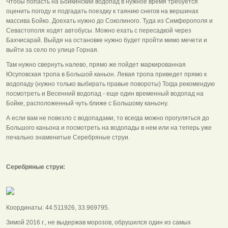
Чтобы попасть на Бойкинский водопад в нужное время требуется
оценить погоду и подгадать поездку к таянию снегов на вершинах
массива Бойко. Доехать нужно до Соколиного. Туда из Симферополя и
Севастополя ходят автобусы. Можно ехать с пересадкой через
Бахчисарай. Выйдя на остановке нужно будет пройти мимо мечети и
выйти за село по улице Горная.
Там нужно свернуть налево, прямо же пойдет маркированная
Юсуповская тропа в Большой каньон. Левая тропа приведет прямо к
водопаду (нужно только выбирать правые повороты) Тогда рекомендую
посмотреть и Весенний водопад - еще один временный водопад на
Бойке, расположенный чуть ближе с Большому каньону.
А если вам не повезло с водопадами, то всегда можно прогуляться до
Большого каньона и посмотреть на водопады в нем или на теперь уже
печально знаменитые Серебряные струи.
Серебряные струи:
Координаты: 44.511926, 33.969795.
Зимой 2016 г., не выдержав морозов, обрушился один из самых