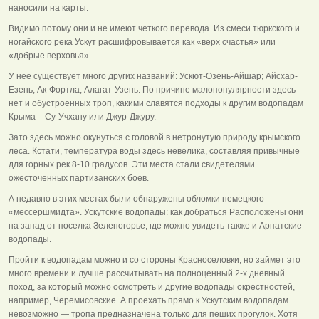
наносили на карты.
Видимо потому они и не имеют четкого перевода. Из смеси тюркского и
ногайского река Ускут расшифровывается как «верх счастья» или
«добрые верховья».
У нее существует много других названий: Ускют-Озень-Айшар; Айсхар-
Езень; Ак-Фортла; Алагат-Узень. По причине малопопулярности здесь
нет и обустроенных троп, какими славятся подходы к другим водопадам
Крыма – Су-Учхану или Джур-Джуру.
Зато здесь можно окунуться с головой в нетронутую природу крымского
леса. Кстати, температура воды здесь невелика, составляя привычные
для горных рек 8-10 градусов. Эти места стали свидетелями
ожесточенных партизанских боев.
А недавно в этих местах были обнаружены обломки немецкого
«мессершмидта». Ускутские водопады: как добраться Расположены они
на запад от поселка Зеленогорье, где можно увидеть также и Арпатские
водопады.
Пройти к водопадам можно и со стороны Красноселовки, но займет это
много времени и лучше рассчитывать на полноценный 2-х дневный
поход, за который можно осмотреть и другие водопады окрестностей,
например, Черемисовские. А проехать прямо к Ускутским водопадам
невозможно — тропа предназначена только для пеших прогулок. Хотя