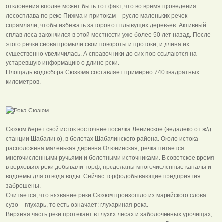
отклонения вполне может быть тот факт, что во время проведения
лесосплава по реке Пижма и притокам – русло маленьких речек
спрямляли, чтобы избежать заторов от плывущих деревьев. Активный
сплав леса закончился в этой местности уже более 50 лет назад. После
этого речки снова промыли свои повороты и протоки, и длина их
существенно увеличилась. А справочники до сих пор ссылаются на
устаревшую информацию о длине реки.
Площадь водосбора Сюзюма составляет примерно 740 квадратных
километров.
Сюзюм берет свой исток восточнее поселка Ленинское (недалеко от ж/д
станции Шабалино), в болотах Шабалинского района. Около истока
расположена маленькая деревня Олюнинская, речка питается
многочисленными ручьями и болотными источниками. В советское время
в верховьях реки добывали торф, проделаны многочисленные каналы и
водоемы для отвода воды. Сейчас торфодобывающие предприятия
заброшены.
Считается, что название реки Сюзюм произошло из марийского слова:
сузо – глухарь, то есть означает: глухариная река.
Верхняя часть реки протекает в глухих лесах и заболоченных урочищах,