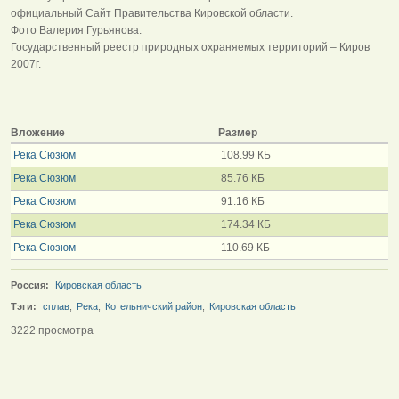
официальный Сайт Правительства Кировской области.
Фото Валерия Гурьянова.
Государственный реестр природных охраняемых территорий – Киров
2007г.
Вложение
Размер
Река Сюзюм
108.99 КБ
Река Сюзюм
85.76 КБ
Река Сюзюм
91.16 КБ
Река Сюзюм
174.34 КБ
Река Сюзюм
110.69 КБ
Россия:
Кировская область
Тэги:
сплав
,
Река
,
Котельничский район
,
Кировская область
3222 просмотра