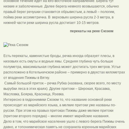
основное течение идет на юго-восточное направление. Берега тут
низкие и заболоченные. Далее берега немного возвышаются, обычно
правый берег речушки становится обрывистым, а левый – пологим,
пойма реки ассиметрична. В верховьях ширина русла 2-3 метра, в
нижней части реки ширина русла достигает 10-15 метров.
перекаты на реке Сюзюм
Есть перекаты, каменистые броды, речка иногда образует плесы, в
низовьях есть омуты и водные ямы. Средняя глубина чуть больше
полуметра, максимальная глубина может достигать трех метров. Устье
расположено в Котельничском районе – примерно в двухстах километрах
от впадения Пижмы в Вятку.
Самый большой приток – речка Рубка (названа, скорее всего, по месту
вырубки леса в этих краях). Другие притоки – Широкая, Красавка,
Масловка, Боярка, Красница, Язевка.
Интересно в гидронимики Сюзюм то, что название основной реки
происходит из марийского языка, а мелкие притоки уже названы по-
русски. При этом на правых притоках Пижмы даже мелкие притоки
(притоки второго порядка) – многие имеют марийские названия.
Дело в том, что марийское население ушло с левого берега Пижмы очень
давно, и топонимическая память не сохранила коренным марийских