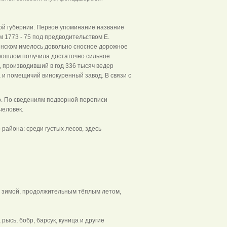
ой губернии. Первое упоминание название
м 1773 - 75 под предводительством Е.
инском имелось довольно сносное дорожное
прошлом получила достаточно сильное
, производивший в год 336 тысяч ведер
а и помещичий винокуренный завод. В связи с
о. По сведениям подворной переписи
человек.
района: среди густых лесов, здесь
 зимой, продолжительным тёплым летом,
 рысь, бобр, барсук, куница и другие