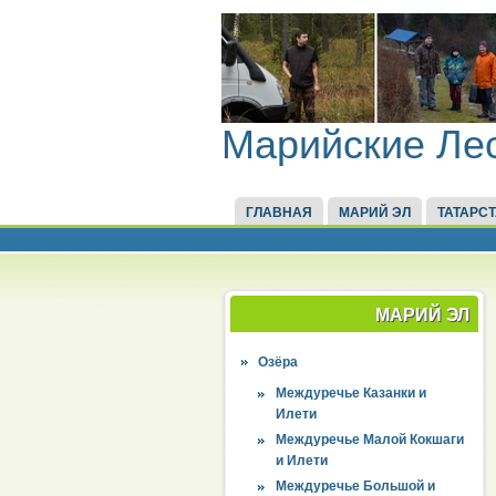
Марийские Ле
ГЛАВНАЯ
МАРИЙ ЭЛ
ТАТАРС
МАРИЙ ЭЛ
Озёра
Междуречье Казанки и
Илети
Междуречье Малой Кокшаги
и Илети
Междуречье Большой и