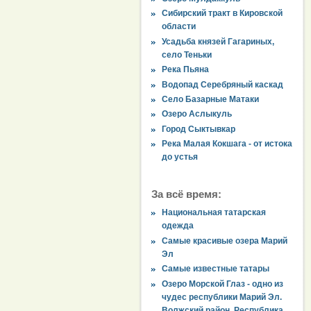
Сибирский тракт в Кировской
области
Усадьба князей Гагариных,
село Теньки
Река Пьяна
Водопад Серебряный каскад
Село Базарные Матаки
Озеро Аслыкуль
Город Сыктывкар
Река Малая Кокшага - от истока
до устья
За всё время:
Национальная татарская
одежда
Самые красивые озера Марий
Эл
Самые известные татары
Озеро Морской Глаз - одно из
чудес республики Марий Эл.
Волжский район, Республика