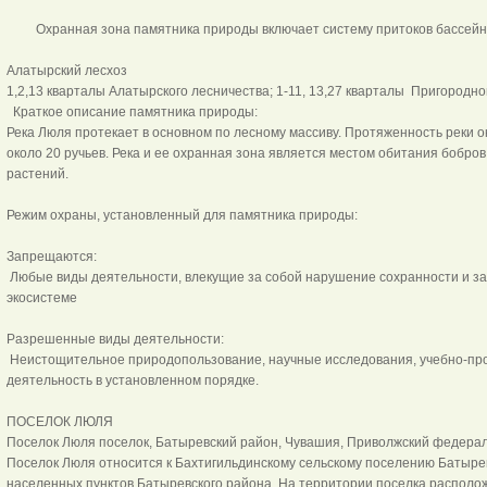
Охранная зона памятника природы включает систему притоков бассейна 
Алатырский лесхоз
1,2,13 кварталы Алатырского лесничества; 1-11, 13,27 кварталы Пригородно
Краткое описание памятника природы:
Река Люля протекает в основном по лесному массиву. Протяженность реки ок
около 20 ручьев. Река и ее охранная зона является местом обитания бобров
растений.
Режим охраны, установленный для памятника природы:
Запрещаются:
Любые виды деятельности, влекущие за собой нарушение сохранности и за
экосистеме
Разрешенные виды деятельности:
Неистощительное природопользование, научные исследования, учебно-про
деятельность в установленном порядке.
ПОСЕЛОК ЛЮЛЯ
Поселок Люля поселок, Батыревский район, Чувашия, Приволжский федерал
Поселок Люля относится к Бахтигильдинскому сельскому поселению Батыре
населенных пунктов Батыревского района. На территории поселка располож