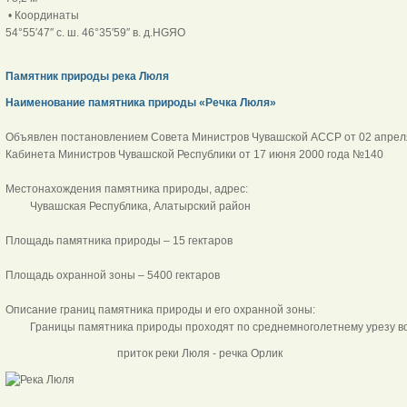
• Координаты
54°55′47″ с. ш. 46°35′59″ в. д.HGЯO
Памятник природы река Люля
Наименование памятника природы «Речка Люля»
Объявлен постановлением Совета Министров Чувашской АССР от 02 апреля
Кабинета Министров Чувашской Республики от 17 июня 2000 года №140
Местонахождения памятника природы, адрес:
Чувашская Республика, Алатырский район
Площадь памятника природы – 15 гектаров
Площадь охранной зоны – 5400 гектаров
Описание границ памятника природы и его охранной зоны:
Границы памятника природы проходят по среднемноголетнему урезу вод
приток реки Люля - речка Орлик