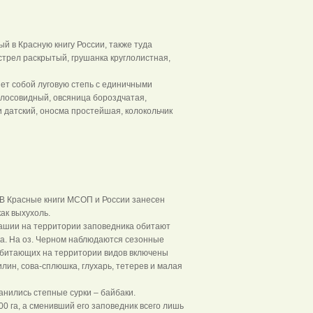
й в Красную книгу России, также туда
стрел раскрытый, грушанка круглолистная,
ет собой луговую степь с единичными
олосовидный, овсяница бороздчатая,
 датский, оносма простейшая, колокольчик
. В Красные книги МСОП и России занесен
ак выхухоль.
вашии на территории заповедника обитают
ока. На оз. Черном наблюдаются сезонные
 обитающих на территории видов включены
лин, сова-сплюшка, глухарь, тетерев и малая
анились степные сурки – байбаки.
00 га, а сменивший его заповедник всего лишь