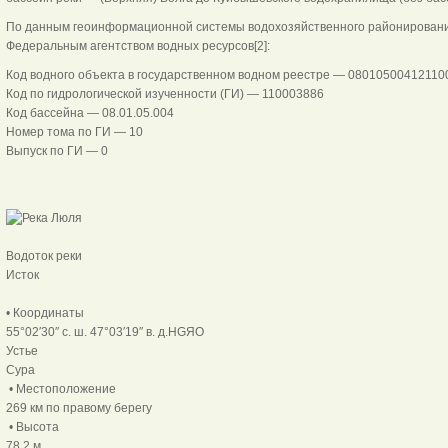
По данным геоинформационной системы водохозяйственного районировани
Федеральным агентством водных ресурсов[2]:
Код водного объекта в государственном водном реестре — 0801050041211
Код по гидрологической изученности (ГИ) — 110003886
Код бассейна — 08.01.05.004
Номер тома по ГИ — 10
Выпуск по ГИ — 0
Водоток реки
Исток
• Координаты
55°02′30″ с. ш. 47°03′19″ в. д.HGЯO
Устье
Сура
• Местоположение
269 км по правому берегу
• Высота
78,2 м