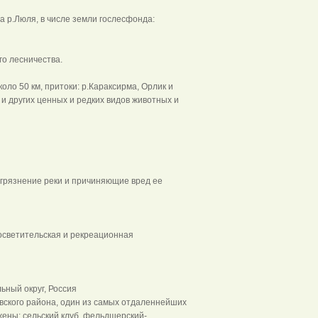
р.Люля, в числе земли гослесфонда:
го лесничества.
оло 50 км, притоки: р.Караксирма, Орлик и
 и других ценных и редких видов животных и
грязнение реки и причиняющие вред ее
светительская и рекреационная
ьный округ, Россия
вского района, один из самых отдаленнейших
ены: сельский клуб, фельдшерский-