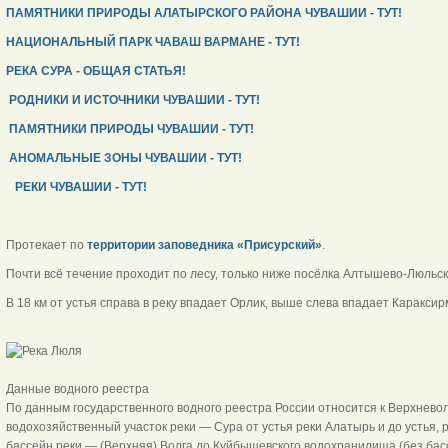
ПАМЯТНИКИ ПРИРОДЫ АЛАТЫРСКОГО РАЙОНА ЧУВАШИИ - ТУТ!
НАЦИОНАЛЬНЫЙ ПАРК ЧАВАШ ВАРМАНЕ - ТУТ!
РЕКА СУРА - ОБЩАЯ СТАТЬЯ!
РОДНИКИ И ИСТОЧНИКИ ЧУВАШИИ - ТУТ!
ПАМЯТНИКИ ПРИРОДЫ ЧУВАШИИ - ТУТ!
АНОМАЛЬНЫЕ ЗОНЫ ЧУВАШИИ - ТУТ!
РЕКИ ЧУВАШИИ - ТУТ!
Протекает по
территории заповедника «Присурский»
.
Почти всё течение проходит по лесу, только ниже посёлка Алтышево-Люльски
В 18 км от устья справа в реку впадает Орлик, выше слева впадает Караксир
Данные водного реестра
По данным государственного водного реестра России относится к Верхневол
водохозяйственный участок реки — Сура от устья реки Алатырь и до устья,
бассейн реки — (Верхняя) Волга до Куйбышевского водохранилища (без бас