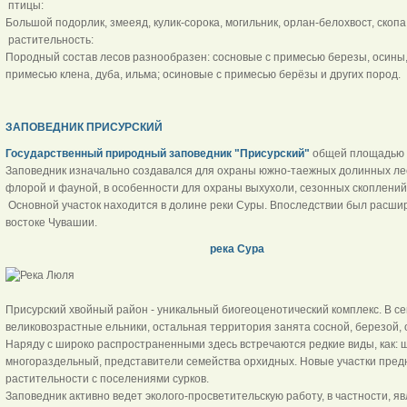
птицы:
Большой подорлик, змееяд, кулик-сорока, могильник, орлан-белохвост, скопа
растительность:
Породный состав лесов разнообразен: сосновые с примесью березы, осины,
примесью клена, дуба, ильма; осиновые с примесью берёзы и других пород.
ЗАПОВЕДНИК ПРИСУРСКИЙ
Государственный природный заповедник "Присурский"
общей площадью 9
Заповедник изначально создавался для охраны южно-таежных долинных лес
флорой и фауной, в особенности для охраны выхухоли, сезонных скоплени
Основной участок находится в долине реки Суры. Впоследствии был расшире
востоке Чувашии.
река Сура
Присурский хвойный район - уникальный биогеоценотический комплекс. В с
великовозрастные ельники, остальная территория занята сосной, березой, 
Наряду с широко распространенными здесь встречаются редкие виды, как: щ
многораздельный, представители семейства орхидных. Новые участки пре
растительности с поселениями сурков.
Заповедник активно ведет эколого-просветительскую работу, в частности, 