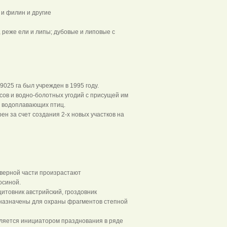
 и филин и другие
 реже ели и липы; дубовые и липовые с
025 га был учрежден в 1995 году.
ов и водно-болотных угодий с присущей им
й водоплавающих птиц.
н за счет создания 2-х новых участков на
еверной части произрастают
осиной.
итовник австрийский, гроздовник
дназначены для охраны фрагментов степной
является инициатором празднования в ряде