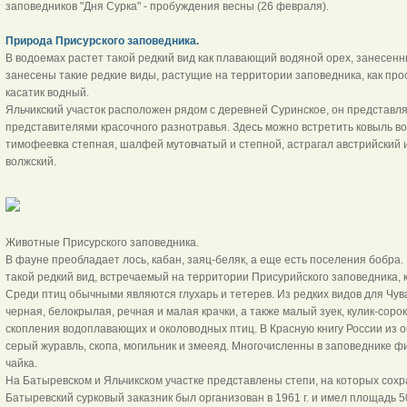
заповедников "Дня Сурка" - пробуждения весны (26 февраля).
Природа Присурского заповедника.
В водоемах растет такой редкий вид как плавающий водяной орех, занесенны
занесены такие редкие виды, растущие на территории заповедника, как про
касатик водный.
Яльчикский участок расположен рядом с деревней Суринское, он представля
представителями красочного разнотравья. Здесь можно встретить ковыль в
тимофеевка степная, шалфей мутовчатый и степной, астрагал австрийский и
волжский.
Животные Присурского заповедника.
В фауне преобладает лось, кабан, заяц-беляк, а еще есть поселения бобра
такой редкий вид, встречаемый на территории Присурийского заповедника, к
Среди птиц обычными являются глухарь и тетерев. Из редких видов для Чу
черная, белокрылая, речная и малая крачки, а также малый зуек, кулик-сор
скопления водоплавающих и околоводных птиц. В Красную книгу России из
серый журавль, скопа, могильник и змееяд. Многочисленны в заповеднике фи
чайка.
На Батыревском и Яльчикском участке представлены степи, на которых сохр
Батыревский сурковый заказник был организован в 1961 г. и имел площадь 5