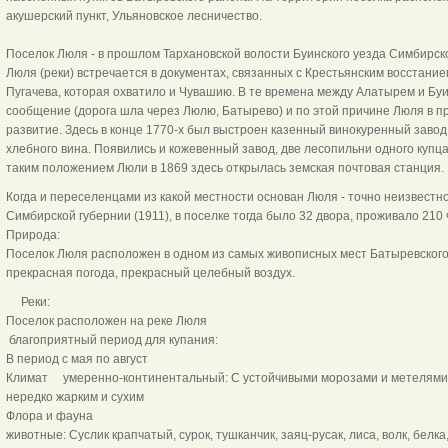
акушерский пункт, Ульяновское лесничество.
Поселок Люля - в прошлом Тархановской волости Буинского уезда Симбирск
Люля (реки) встречается в документах, связанных с Крестьянским восстание
Пугачева, которая охватило и Чувашию. В те времена между Алатырем и Бу
сообщение (дорога шла через Люлю, Батырево) и по этой причине Люля в 
развитие. Здесь в конце 1770-х был выстроен казенный винокуренный завод
хлебного вина. Появились и кожевенный завод, две лесопильни одного купц
таким положением Люли в 1869 здесь открылась земская почтовая станция.
Когда и переселенцами из какой местности основан Люля - точно неизвестн
Симбирской губернии (1911), в поселке тогда было 32 двора, проживало 210 
Природа:
Поселок Люля расположен в одном из самых живописных мест Батыревского 
прекрасная погода, прекрасный целебный воздух.
Реки:
Поселок расположен на реке Люля
благоприятный период для купания:
В период с мая по август
Климат умеренно-континентальный: С устойчивыми морозами и метелями
нередко жарким и сухим
Флора и фауна
животные: Суслик крапчатый, сурок, тушканчик, заяц-русак, лиса, волк, белка,