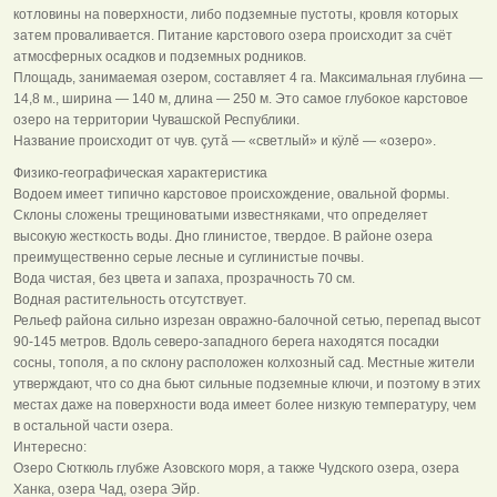
котловины на поверхности, либо подземные пустоты, кровля которых
затем проваливается. Питание карстового озера происходит за счёт
атмосферных осадков и подземных родников.
Площадь, занимаемая озером, составляет 4 га. Максимальная глубина —
14,8 м., ширина — 140 м, длина — 250 м. Это самое глубокое карстовое
озеро на территории Чувашской Республики.
Название происходит от чув. çутă — «светлый» и кÿлĕ — «озеро».
Физико-географическая характеристика
Водоем имеет типично карстовое происхождение, овальной формы.
Склоны сложены трещиноватыми известняками, что определяет
высокую жесткость воды. Дно глинистое, твердое. В районе озера
преимущественно серые лесные и суглинистые почвы.
Вода чистая, без цвета и запаха, прозрачность 70 см.
Водная растительность отсутствует.
Рельеф района сильно изрезан овражно-балочной сетью, перепад высот
90-145 метров. Вдоль северо-западного берега находятся посадки
сосны, тополя, а по склону расположен колхозный сад. Местные жители
утверждают, что со дна бьют сильные подземные ключи, и поэтому в этих
местах даже на поверхности вода имеет более низкую температуру, чем
в остальной части озера.
Интересно:
Озеро Сюткюль глубже Азовского моря, а также Чудского озера, озера
Ханка, озера Чад, озера Эйр.