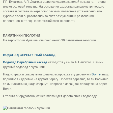
Г.П. Бутакова, А.П. Дедкова и других исследователей показано, что они
имеют эоловый генезис. На основании сходства гранулометрического
состава и состава минералов с песками палеогена установлено, что
сурские пески образовались за счет разрушения и развевания
палеогеновых толщ Приволжской возвышенности.
ПАМЯТНИКИ ГЕОЛОГИИ
На территории Чувашии описано около 30 памятников геологии.
ВОДОПАД СЕРЕБРЯНЫЙ КАСКАД
Водопад Серебряный каскад
находится у скита А. Невского. Самый
крупный водопад в Чувашии!
Надо с трассы свернуть на Шешкары, проехав эту деревню к
Волге
, надо
подняться к деревне на крутом берегу. Проехав деревню, то ли Васькино,
то ли Васюткино, надо свернуть направо в лесок, так попадете на берег
Волги.
Стоянка оборудована, от нее влево идет дорога вниз к водопаду.