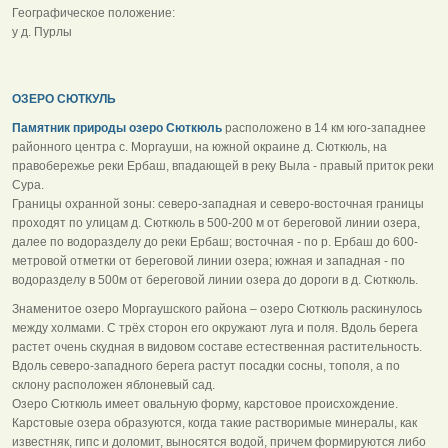
Географическое положение:
у д. Пурлы
ОЗЕРО СЮТКУЛЬ
Памятник природы озеро Сюткюль
расположено в 14 км юго-западнее
районного центра с. Моргауши, на южной окраине д. Сюткюль, на
правобережье реки Ербаш, впадающей в реку Выла - правый приток реки
Сура.
Границы охранной зоны: северо-западная и северо-восточная границы
проходят по улицам д. Сюткюль в 500-200 м от береговой линии озера,
далее по водоразделу до реки Ербаш; восточная - по р. Ербаш до 600-
метровой отметки от береговой линии озера; южная и западная - по
водоразделу в 500м от береговой линии озера до дороги в д. Сюткюль.
Знаменитое озеро Моргаушского района – озеро Сюткюль раскинулось
между холмами. С трёх сторон его окружают луга и поля. Вдоль берега
растет очень скудная в видовом составе естественная растительность.
Вдоль северо-западного берега растут посадки сосны, тополя, а по
склону расположен яблоневый сад.
Озеро Сюткюль имеет овальную форму, карстовое происхождение.
Карстовые озера образуются, когда такие растворимые минералы, как
известняк, гипс и доломит, выносятся водой, причем формируются либо