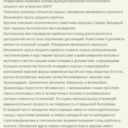
Нормативно-правовая основа функционирования геологического
объекта: нет в перечне ООПТ
Перечень основных объектов охраны: обнажение мячковского горизонта
Московского яруса среднего карбона
Краткое описание геологического памятника природы Северо-Западный
борт карьера Лысогорского месторождения:
Лысогорское месторождение карбонатных пород располагается в
центральной части зоны Карлинских дислокаций. Известняки и доломиты
являются полезной толщей. Обнажение мячковского горизонта
Московского яруса среднего карбона сложено сильно разрушенными
тектоническими и карстовыми процессами и выветриванием белыми и
желтовато-светло-серыми известняками и доломитами, содержащими
большое количество богатой по видам и хорошо сохранившейся
ископаемой морской фауны каменноугольной системы (кораллы Хетэтэс,
ругозы Ботрофилум, морские лилии Московикринус, морские ежи
Архиоцидарис, брюхоногие моллюски Эуморалус и Белерофон,
брахиоподы Хориститес Москвензис), с включениями тонких прослоев
серых неогеновых глин и четвертичных эоловых и аллювиальных
песчано-глинистых отложений. Это единственный выход отложений
каменноугольного возраста на поверхность в Чувашской Республике.
В средней части западного борта карьера имеется скала карбонатных
пород с прослоями кремней, в северо-западной части наблюдаются
стратиграфические и тектонические взаимоотношения толщ карбона и
неогена. Обнажение вдоль северо-западного борта карьера имеет