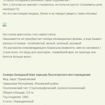
И сразу попадаем в реальное такое подземелье !
Нет, с потолка не свисают сталактиты, из пола не растут сталагмиты (или
наоборот?))
Но это настоящая пещера. Лично я не ожидал увидеть такие объемы!
На стенах кристаллы того самого гипса.
Оказывается он приобретает иногда неожиданные формы, а еще бывает
разных оттенков - голубоватый, желый, зеленый, розовый.
Из рассказов сопровождающего Борисыча (извините, имя не запомнил )
стало ясно, что вода для шахтеров - первейший враг, ее прихода они
боятся больше всего.
Северо-Западный борт карьера Лысогорского месторождения
Фед. округ: Приволжский
Чувашская Республика, Яльчикский район
Геологический тип: Стратиграфический, палеонтологический
Общая площадь: 0,6 га
Год создания: 1981
Статус: Упраздненный