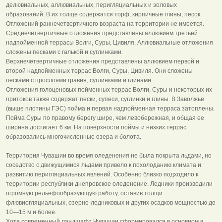
делювиальных, аллювиальных, перигляциальных и эоловых
образований. В их толще содержатся торф, кирпичные глины, песок.
Отложений раннечетвертичного возраста на территории не имеется.
Среднечетвертичные отложения представлены аллювием третьей
надпойменной террасы Волги, Суры, Цивиля. Аллювиальные отложения
сложены песками с галькой и суглинками.
Верхнечетвертичные отложения представлены аллювием первой и
второй надпойменных террас Волги, Суры, Цивиля. Они сложены
песками с прослоями гравия, суглинками и глинами.
Отложения голоценовых пойменных террас Волги, Суры и некоторых их
притоков также содержат пески, супеси, суглинки и глины. В Заволжье
(выше плотины ГЭС) пойма и первая надпойменная терраса затоплены.
Пойма Суры по правому берегу шире, чем левобережная, и общая ее
ширина достигает 6 км. На поверхности поймы и низких террас
образовались многочисленные озера и болота.
Территория Чувашии во время оледенения не была покрыта льдами, но
соседство с движущимися льдами привело к похолоданию климата и
развитию перигляциальных явлений. Особенно близко подходило к
территории республики днепровское оледенение. Ледники производили
огромную рельефообразующую работу, оставив толщи
флювиогляциальных, озерно-ледниковых и других осадков мощностью до
10—15 м и более.
Хотя современный ландшафт Чувашии сформировался в основном в