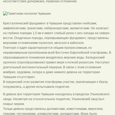
несоответствие допермских, пермских отложений.
Кристаллический фундамент в Чувашии представлен гнейсами,
амфиболитами, гранитами, габброноритами, магматитами. Он залегает
на глубине порядка 1,5 км и имеет слабый уклон с юго-запада на северо-
восток. Осадочные породы, перекрывающие фундамент, представлены
морскими отложениями палеозоя, мезозоя и кайнозоя.
Плитная стадия характеризуется общим прогрессивным, но
неравномерным прогибанием всей Восточно-Европейской платформы. В
образовавшиеся понижения внедрялись морские воды. Каледонский
орогенез (горообразование) привел моря к полной регрессии. Наступил
длительный континентальный перерыв. В связи с этим отложения
кембрия, ордовика, силура и даже нижнего девона на территории
Чувашии отсутствуют.
В герцинский этап развития платформы участки, прилегающие к Уралу,
погружались, а другие испытывали поднятие.
В девоне вся территория Чувашии находилась в пределах Ульяновского
свода. Несмотря на относительное поднятие, Ульяновский свод был
покрыт морем.
Толщи девона представлены доломитами, известняками, мергелем,
глинами, песчаниками, алевролитами, ангидритами. Море было