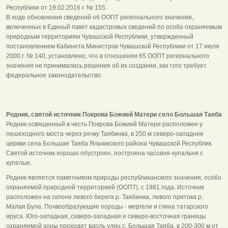
Республики от 19.02.2016 г. № 155.
В ходе обновления сведений об ООПТ регионального значения,
включенных в Единый пакет кадастровых сведений по особо охраняемым
природным территориям Чувашской Республики, утвержденный
постановлением Кабинета Министров Чувашской Республики от 17 июля
2000 г. № 140, установлено, что в отношении 65 ООПТ регионального
значения не принимались решения об их создании, как того требует
федеральное законодательство.
Родник, святой источник Покрова Божией Матери село Большая Таяба
Родник освященный в честь Покрова Божией Матери расположен у
пешеходного моста через речку Таябинка, в 250 м северо-западнее
церкви села Большая Таяба Яльчикского района Чувашской Республик.
Святой источник хорошо обустроен, построена часовня-купальня с
купелью.
Родник является памятником природы республиканского значения, особо
охраняемой природной территорией (ООПТ), с 1981 года. Источник
расположен на склоне левого берега р. Таябинка, левого притока р.
Малая Була. Почвообразующие породы - мергели и глина татарского
яруса. Юго-западная, северо-западная и северо-восточная границы
охраняемой зоны проходят вдоль улиц с. Большая Таяба, в 200-300 м от