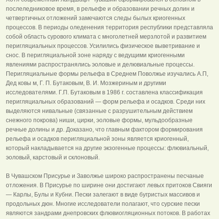
послеледниковое время, в рельефе и образовании речных долин и
четвертичных отложений замечаются следы былых криогенных
процессов. В периоды оледенения территория республики представляла
собой область сурового климата с многолетней мерзлотой и развитием
перигляциальных процессов. Усилились физическое выветривание и
снос. В перигляциальной зоне наряду с ведущими криогенными
явлениями распространялись эоловые и делювиальные процессы.
Перигляциальные формы рельефа в Среднем Поволжье изучались А.П,
Дед ковы м, Г. П. Бутаковым, В. И. Мозжериным и другими
исследователями. Г.П. Бутаковым в 1986 г. составлена классификация
перигляциальных образований — форм рельефа и осадков. Среди них
выделяются нивальные (связанные с разрушительным действием
снежного покрова) ниши, цирки, эоловые формы, мульдообразные
речные долины и др. Доказано, что главным фактором формирования
рельефа и осадков перигляциальной зоны является криогенный,
который накладывается на другие экзогенные процессы: флювиальный,
эоловый, карстовый и склоновый.
В Чувашском Присурье и Заволжье широко распространены песчаные
отложения. В Присурье по ширине они достигают левых притоков Свияги
— Карлы, Булы и Кубни. Пески залегают в виде бугристых массивов и
продольных дюн. Многие исследователи полагают, что сурские пески
являются зандрами днепровских флювиогляционных потоков. В работах