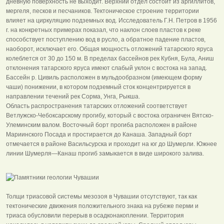
дневную поверхность не выходит. Верхний отдел состоит из аргиллитов,
мергеля, песков и песчаников. Тектоническое строение территории
влияет на циркуляцию подземных вод. Исследователь Г.Н. Петров в 1956
г. на конкретных примерах показал, что наклон слоев пластов к реке
способствует поступлению вод в русло, а обратное падение пластов,
наоборот, исключает его. Общая мощность отложений татарского яруса
колеблется от 30 до 150 м. В пределах бассейнов рек Кубня, Була, Аниш
отклонения татарского яруса имеют слабый уклон с востока на запад.
Бассейн р. Цивиль расположен в мульдообразном (имеющем форму
чаши) понижении, в котором подземный сток концентрируется в
направлении течений рек Сорма, Унга, Рыкша.
Область распространения татарских отложений соответствует
Ветлужско-Чебоксарскому прогибу, который с востока ограничен Вятско-
Улеминским валом. Восточный борт прогиба расположен в районе
Мариинского Посада и простирается до Канаша. Западный борт
отмечается в районе Васильсурска и проходит на юг до Шумерли. Южнее
линии Шумерля—Канаш прогиб замыкается в виде широкого залива.
Толщи триасовой системы мезозоя в Чувашии отсутствуют, так как
тектонические движения положительного знака на рубеже перми и
триаса обусловили перерыв в осадконакоплении. Территория