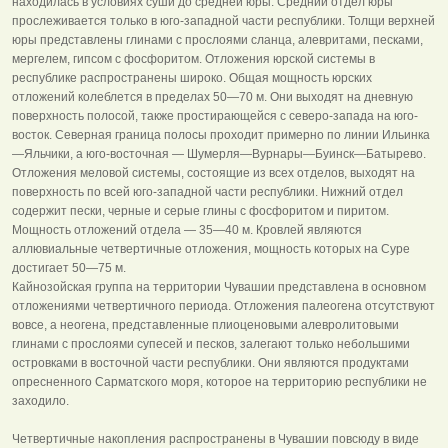
находилась в условиях суши до средней юры. Средний отдел юры
прослеживается только в юго-западной части республики. Толщи верхней
юры представлены глинами с прослоями сланца, алевритами, песками,
мергелем, гипсом с фосфоритом. Отложения юрской системы в
республике распространены широко. Общая мощность юрских
отложений колеблется в пределах 50—70 м. Они выходят на дневную
поверхность полосой, также простирающейся с северо-запада на юго-
восток. Северная граница полосы проходит примерно по линии Ильинка
—Яльчики, а юго-восточная — Шумерля—Вурнары—Буинск—Батырево.
Отложения меловой системы, состоящие из всех отделов, выходят на
поверхность по всей юго-западной части республики. Нижний отдел
содержит пески, черные и серые глины с фосфоритом и пиритом.
Мощность отложений отдела — 35—40 м. Кровлей являются
аллювиальные четвертичные отложения, мощность которых на Суре
достигает 50—75 м.
Кайнозойская группа на территории Чувашии представлена в основном
отложениями четвертичного периода. Отложения палеогена отсутствуют
вовсе, а неогена, представленные плиоценовыми алевролитовыми
глинами с прослоями супесей и песков, залегают только небольшими
островками в восточной части республики. Они являются продуктами
опресненного Сарматского моря, которое на территорию республики не
заходило.
Четвертичные накопления распространены в Чувашии повсюду в виде