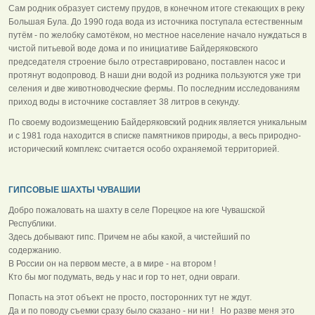
Сам родник образует систему прудов, в конечном итоге стекающих в реку
Большая Була. До 1990 года вода из источника поступала естественным
путём - по желобку самотёком, но местное население начало нуждаться в
чистой питьевой воде дома и по инициативе Байдеряковского
председателя строение было отреставрировано, поставлен насос и
протянут водопровод. В наши дни водой из родника пользуются уже три
селения и две животноводческие фермы. По последним исследованиям
приход воды в источнике составляет 38 литров в секунду.
По своему водоизмещению Байдеряковский родник является уникальным
и с 1981 года находится в списке памятников природы, а весь природно-
исторический комплекс считается особо охраняемой территорией.
ГИПСОВЫЕ ШАХТЫ ЧУВАШИИ
Добро пожаловать на шахту в селе Порецкое на юге Чувашской
Республики.
Здесь добывают гипс. Причем не абы какой, а чистейший по
содержанию.
В России он на первом месте, а в мире - на втором !
Кто бы мог подумать, ведь у нас и гор то нет, одни овраги.
Попасть на этот объект не просто, посторонних тут не ждут.
Да и по поводу съемки сразу было сказано - ни ни ! Но разве меня это