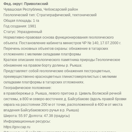
Фед. округ: Приволжский
Чувашская Республика, Чебоксарский район
Геологический тип: Стратиграфический, тектонический
Общая площадь: 1 га
Год создания: 1981
Статус: Упраздненный
Нормативно-правовая основа функционирования геологического
объекта: Постановление кабинета министров ЧР № 140, 17.07.2000 г.
Перечень основных объектов охраны: обнажение в татарских
отложениях с мелкими складками платформы
Краткое описание геологического памятника природы Геологическое
обнажение на правом борту долины р. Рыкша:
Представляет собой геологические обнажения пестроцветных,
преимущественно красноцветных глинистомергелистых с мелкими
складками платформы в татарских отложениях.
Географическое положение:
в правобережье р. Рыкша, левого притока р. Цивиль Волжской речной
системы, в 800 м северо-восточнее д. Байсубаково (вдоль правой бровки
оврага на расстоянии 200 м от точки, расположенной в 400 м от места
впадения Байсубаковского ручья в р. Рыкша)
Широта: 55.97 Долгота: 47.38 (градусы)
Информационные ресурсы:
https://gov.cap.ru