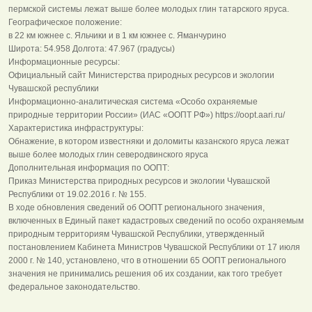
пермской системы лежат выше более молодых глин татарского яруса.
Географическое положение:
в 22 км южнее с. Яльчики и в 1 км южнее с. Яманчурино
Широта: 54.958 Долгота: 47.967 (градусы)
Информационные ресурсы:
Официальный сайт Министерства природных ресурсов и экологии
Чувашской республики
Информационно-аналитическая система «Особо охраняемые
природные территории России» (ИАС «ООПТ РФ») https://oopt.aari.ru/
Характеристика инфраструктуры:
Обнажение, в котором известняки и доломиты казанского яруса лежат
выше более молодых глин северодвинского яруса
Дополнительная информация по ООПТ:
Приказ Министерства природных ресурсов и экологии Чувашской
Республики от 19.02.2016 г. № 155.
В ходе обновления сведений об ООПТ регионального значения,
включенных в Единый пакет кадастровых сведений по особо охраняемым
природным территориям Чувашской Республики, утвержденный
постановлением Кабинета Министров Чувашской Республики от 17 июля
2000 г. № 140, установлено, что в отношении 65 ООПТ регионального
значения не принимались решения об их создании, как того требует
федеральное законодательство.