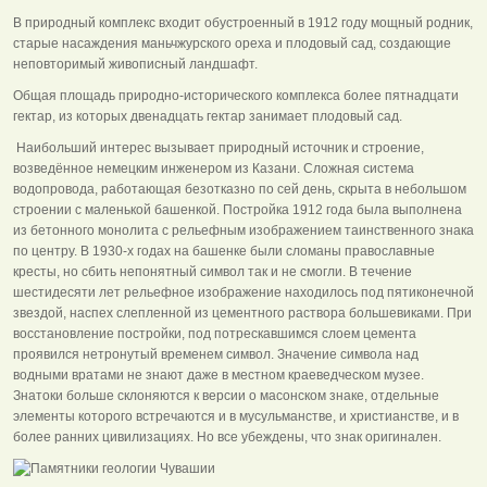
В природный комплекс входит обустроенный в 1912 году мощный родник,
старые насаждения маньчжурского ореха и плодовый сад, создающие
неповторимый живописный ландшафт.
Общая площадь природно-исторического комплекса более пятнадцати
гектар, из которых двенадцать гектар занимает плодовый сад.
Наибольший интерес вызывает природный источник и строение,
возведённое немецким инженером из Казани. Сложная система
водопровода, работающая безотказно по сей день, скрыта в небольшом
строении с маленькой башенкой. Постройка 1912 года была выполнена
из бетонного монолита с рельефным изображением таинственного знака
по центру. В 1930-х годах на башенке были сломаны православные
кресты, но сбить непонятный символ так и не смогли. В течение
шестидесяти лет рельефное изображение находилось под пятиконечной
звездой, наспех слепленной из цементного раствора большевиками. При
восстановление постройки, под потрескавшимся слоем цемента
проявился нетронутый временем символ. Значение символа над
водными вратами не знают даже в местном краеведческом музее.
Знатоки больше склоняются к версии о масонском знаке, отдельные
элементы которого встречаются и в мусульманстве, и христианстве, и в
более ранних цивилизациях. Но все убеждены, что знак оригинален.