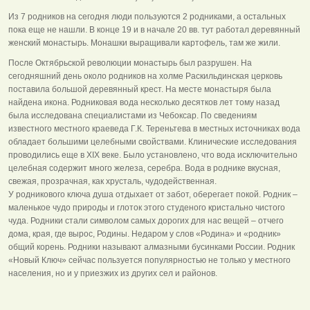
Из 7 родников на сегодня люди пользуются 2 родниками, а остальных
пока еще не нашли. В конце 19 и в начале 20 вв. тут работал деревянный
женский монастырь. Монашки выращивали картофель, там же жили.
После Октябрьской революции монастырь был разрушен. На
сегодняшний день около родников на холме Раскильдинская церковь
поставила большой деревянный крест. На месте монастыря была
найдена икона. Родниковая вода несколько десятков лет тому назад
была исследована специалистами из Чебоксар. По сведениям
известного местного краеведа Г.К. Тереньтева в местных источниках вода
обладает большими целебными свойствами. Клинические исследования
проводились еще в XIX веке. Было установлено, что вода исключительно
целебная содержит много железа, серебра. Вода в роднике вкусная,
свежая, прозрачная, как хрусталь, чудодейственная.
У родникового ключа душа отдыхает от забот, оберегает покой. Родник –
маленькое чудо природы и глоток этого студеного кристально чистого
чуда. Родники стали символом самых дорогих для нас вещей – отчего
дома, края, где вырос, Родины. Недаром у слов «Родина» и «родник»
общий корень. Родники называют алмазными бусинками России. Родник
«Новый Ключ» сейчас пользуется популярностью не только у местного
населения, но и у приезжих из других сел и районов.