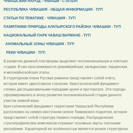
ЧУВАШСКИЙ НАРОД - ЧУВАШИ - СТАТЬЯ!
РЕСПУБЛИКА ЧУВАШИЯ - ОБЩАЯ ИНФОРМАЦИЯ - ТУТ!
СТАТЬИ ПО ТЕМАТИКЕ - ЧУВАШИЯ - ТУТ!
ПАМЯТНИКИ ПРИРОДЫ АЛАТЫРСКОГО РАЙОНА ЧУВАШИИ - ТУТ!
НАЦИОНАЛЬНЫЙ ПАРК ЧАВАШ ВАРМАНЕ - ТУТ!
АНОМАЛЬНЫЕ ЗОНЫ ЧУВАШИИ - ТУТ!
РЕКИ ЧУВАШИИ - ТУТ!
В развитии древней платформы выделяют геосинклинальную и плитную
стадию. В них прослеживаются докембрийская, каледонская, герцинская
и мезокайнозойская этапы.
В структурном плане Русская равнина представляет собой плиту,
которая имеет двухэтажное строение. Кристаллический фундамент
сложен дислоцированными породами архея и протерозоя. Эти породы
сформировались в эпоху развития геосинклинальной стадии данного
участка земной коры.
Кристаллический фундамент территории Чувашской Республики
расположен на северо-восточном склоне Токмовского поднятия, которое
представляет собой структуру первого порядка. Распределение
стратиграфических комплексов отражает основные черты тектоники
республики. Характерной ее особенностью является резкое структурное