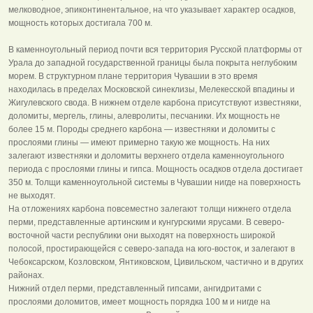
мелководное, эпиконтинентальное, на что указывает характер осадков,
мощность которых достигала 700 м.
В каменноугольный период почти вся территория Русской платформы от
Урала до западной государственной границы была покрыта неглубоким
морем. В структурном плане территория Чувашии в это время
находилась в пределах Московской синеклизы, Мелекесской впадины и
Жигулевского свода. В нижнем отделе карбона присутствуют известняки,
доломиты, мергель, глины, алевролиты, песчаники. Их мощность не
более 15 м. Породы среднего карбона — известняки и доломиты с
прослоями глины — имеют примерно такую же мощность. На них
залегают известняки и доломиты верхнего отдела каменноугольного
периода с прослоями глины и гипса. Мощность осадков отдела достигает
350 м. Толщи каменноугольной системы в Чувашии нигде на поверхность
не выходят.
На отложениях карбона повсеместно залегают толщи нижнего отдела
перми, представленные артинским и кунгурскими ярусами. В северо-
восточной части республики они выходят на поверхность широкой
полосой, простирающейся с северо-запада на юго-восток, и залегают в
Чебоксарском, Козловском, Янтиковском, Цивильском, частично и в других
районах.
Нижний отдел перми, представленный гипсами, ангидритами с
прослоями доломитов, имеет мощность порядка 100 м и нигде на