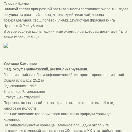
Флора и фауна
Видовой состав прибрежной растительности составляет около 100 видов
сосудистых растений: осока, лютик едкий, иван-чай, череда
трехраздельная, хвощ полевой, любка двулистная (Красная книга
Чувашской Республики).
В озере водятся карпы, единичные экземпляры которых достигают 7 кг, а
также караси, гольцы.
Урочище Каменное
Фед. округ: Приволжский, республика Чувашия.
Геологический тип: Геоморфологический, историко-горногеологический
Общая площадь: 25,2 га
Год создания: 1993
Значение: Региональное
Статус: Действующий
Перечень основных объектов охраны: старые горные выработки;
карстовые полости
Краткое описание геологического памятника природы Урочище
Каменное:
На западном участке урочища Каменное площадью около 9 га
сохранился каменный карьер конца XIX – начала XX века, добыча камня