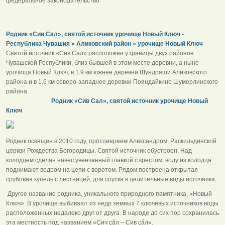
федеральное законодательство.
Родник «Сив Сал», святой источник урочище Новый Ключ -
Республика Чувашия » Аликовский район » урочище Новый Ключ
Святой источник «Сив Сал» расположен у границы двух районов
Чувашской Республики, близ бывшей в этом месте деревни, а ныне
урочища Новый Ключ, в 1.9 км южнее деревни Шундряши Аликовского
района и в 1.6 км северо-западнее деревни Пояндайкино Шумерлинского
района.
Родник «Сив Сал», святой источник урочище Новый
Ключ
Родник освящен в 2010 году, протоиереем Александром, Раскильдинской
церкви Рождества Богородицы. Святой источник обустроен. Над
колодцем сделан навес увенчанный главкой с крестом, воду из колодца
поднимают ведром на цепи с воротом. Рядом построена открытая
срубовая купель с лестницей, для спуска в целительные воды источника.
Другое название родника, уникального природного памятника, «Новый
Ключ». В урочище выбивают из недр земных 7 ключевых источников воды
расположенных недалеко друг от друга. В народе до сих пор сохранилась
эта местность под названием «Çич çǎл – Сив çǎл».