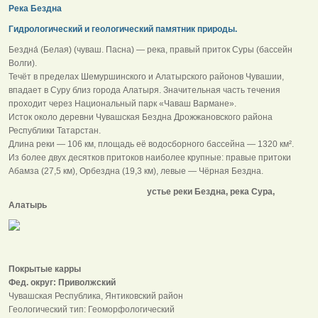
Река Бездна
Гидрологический и геологический памятник природы.
Бездна́ (Белая) (чуваш. Пасна) — река, правый приток Суры (бассейн
Волги).
Течёт в пределах Шемуршинского и Алатырского районов Чувашии,
впадает в Суру близ города Алатыря. Значительная часть течения
проходит через Национальный парк «Чаваш Вармане».
Исток около деревни Чувашская Бездна Дрожжановского района
Республики Татарстан.
Длина реки — 106 км, площадь её водосборного бассейна — 1320 км².
Из более двух десятков притоков наиболее крупные: правые притоки
Абамза (27,5 км), Орбездна (19,3 км), левые — Чёрная Бездна.
устье реки Бездна, река Сура,
Алатырь
Покрытые карры
Фед. округ: Приволжский
Чувашская Республика, Янтиковский район
Геологический тип: Геоморфологический