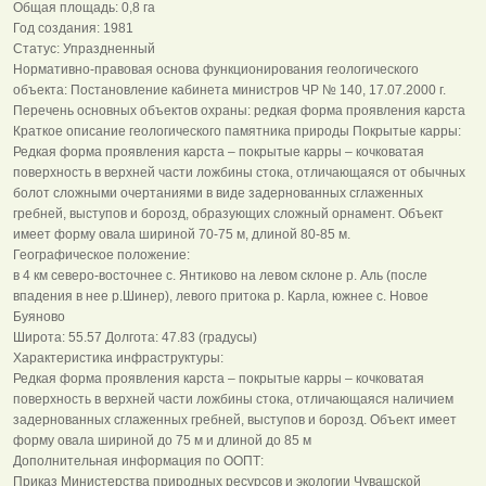
Общая площадь: 0,8 га
Год создания: 1981
Статус: Упраздненный
Нормативно-правовая основа функционирования геологического
объекта: Постановление кабинета министров ЧР № 140, 17.07.2000 г.
Перечень основных объектов охраны: редкая форма проявления карста
Краткое описание геологического памятника природы Покрытые карры:
Редкая форма проявления карста – покрытые карры – кочковатая
поверхность в верхней части ложбины стока, отличающаяся от обычных
болот сложными очертаниями в виде задернованных сглаженных
гребней, выступов и борозд, образующих сложный орнамент. Объект
имеет форму овала шириной 70-75 м, длиной 80-85 м.
Географическое положение:
в 4 км северо-восточнее с. Янтиково на левом склоне р. Аль (после
впадения в нее р.Шинер), левого притока р. Карла, южнее с. Новое
Буяново
Широта: 55.57 Долгота: 47.83 (градусы)
Характеристика инфраструктуры:
Редкая форма проявления карста – покрытые карры – кочковатая
поверхность в верхней части ложбины стока, отличающаяся наличием
задернованных сглаженных гребней, выступов и борозд. Объект имеет
форму овала шириной до 75 м и длиной до 85 м
Дополнительная информация по ООПТ:
Приказ Министерства природных ресурсов и экологии Чувашской