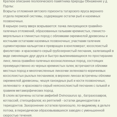
Краткое описание геологического памятника природы Обнажение у д.
Пурлы:
Вскрыты отложения вятского горизонта татарского яруса верхнего
отдела пермской системы, содержащие остатки рыб и наземных
позвоночных.
В карьере снизу вверх вскрываются: пачка линзующихся гравийно-
галечных отложений, образованных гальками кремнистых, глинисто-
мергельных и глинистых пород с обломками окремнелой древесины и
костными остатками наземных позвоночных; участками галечник
сцементирован кальцитом и превращен в конгломерат; косослоистый
фиолетово- и красновато-серый грубозернистый песчаник, залегающий в
виде сменяющих друг друга и быстро выклинивающихся по простиранию
линз; линза гравийно-галечных косонаслоенных пород, состоящих
преимущественно из черных кремнистых галек; встречаются обломки
местных пород и многочисленные линзочки зеленовато-коричневых
косослоистых рыхлых песчаников; в верхних линзах встречены обломки
окремнелой древесины, чешуя ганоидных рыб и кости позвоночных;
зеленовато- и красновато-серый неяснослоистый песчаник с галькой и
гравием метаморфических пород.
В слоях встречены остатки амфибий Dvinosaurus sp., батрахозавров,
котлассий, стегоцефалов; из рептилий - остатки дицинодонтов и
териодонтов. Захоронение остатков произошло, по-видимому, в дельте
потока, в периодически образовывавшихся заводях с уменьшенной
скоростью течения.