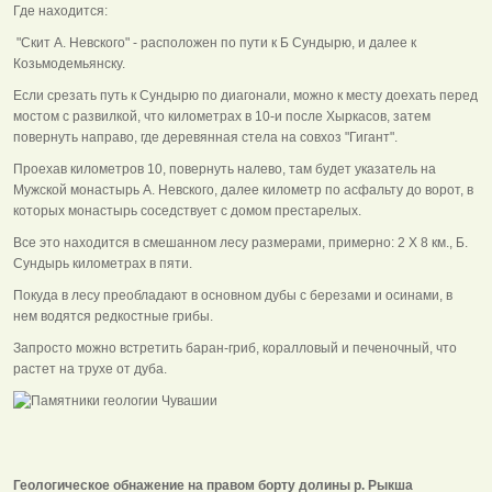
Где находится:
"Скит А. Невского" - расположен по пути к Б Сундырю, и далее к
Козьмодемьянску.
Если срезать путь к Сундырю по диагонали, можно к месту доехать перед
мостом с развилкой, что километрах в 10-и после Хыркасов, затем
повернуть направо, где деревянная стела на совхоз "Гигант".
Проехав километров 10, повернуть налево, там будет указатель на
Мужской монастырь А. Невского, далее километр по асфальту до ворот, в
которых монастырь соседствует с домом престарелых.
Все это находится в смешанном лесу размерами, примерно: 2 Х 8 км., Б.
Сундырь километрах в пяти.
Покуда в лесу преобладают в основном дубы с березами и осинами, в
нем водятся редкостные грибы.
Запросто можно встретить баран-гриб, коралловый и печеночный, что
растет на трухе от дуба.
Геологическое обнажение на правом борту долины р. Рыкша