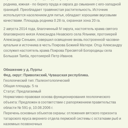
родника, южная - по берегу пруда и оврага до смыкания с юго-западной
границей. Преобладает травянистая растительность. Источник
используется населением для питья, обладает хорошими вкусовыми
качествами. Площадь родника 0.28 га, охранная зона 20 га.
2 августа 2014 года, благочинный IV округа, настоятель храма святого
благоверного князя Александра Неавского села Яльчики, протоиерей
Александр Сенькин, совершил освящение вновь построенной часовни-
купальни и источника в честь Покрова Божией Матери. Отцу Александру
сослужил настоятель храма Покрова Пресвятой Богородицы села
Большая Таяба, протоиерей Петр Иванов.
Обнажение у д. Пурлы
Фед. округ: Приволжский, Чувашская республика.
Геологический тип: Палеонтологический
Общая площадь: 5 га
Статус: Предлагаемый
Нормативно-правовая основа функционирования геологического
объекта: Предложен в соответствии с рапоряжением правительства
области № 591-р, 10.08.2006 г.
Перечень основных объектов охраны: отложения вятского горизонта
татарского яруса верхнего отдела пермской системы с остатками рыб и
наземных позвоночных