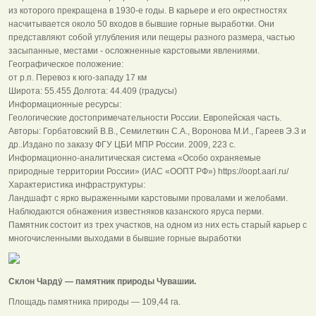
из которого прекращена в 1930-е годы. В карьере и его окрестностях
насчитывается около 50 входов в бывшие горные выработки. Они
представляют собой углубления или пещеры разного размера, частью
засыпанные, местами - осложненные карстовыми явлениями.
Географическое положение:
от р.п. Перевоз к юго-западу 17 км
Широта: 55.455 Долгота: 44.409 (градусы)
Информационные ресурсы:
Геологические достопримечательности России. Европейская часть.
Авторы: Горбатовский В.В., Семилеткин С.А., Воронова М.И., Гареев Э.З и
др..Издано по заказу ФГУ ЦБИ МПР России. 2009, 223 с.
Информационно-аналитическая система «Особо охраняемые
природные территории России» (ИАС «ООПТ РФ») https://oopt.aari.ru/
Характеристика инфраструктуры:
Ландшафт с ярко выраженными карстовыми провалами и желобами.
Наблюдаются обнажения известняков казанского яруса перми.
Памятник состоит из трех участков, на одном из них есть старый карьер с
многочисленными выходами в бывшие горные выработки
Склон Чарду́ — памятник природы Чувашии.
Площадь памятника природы — 109,44 га.