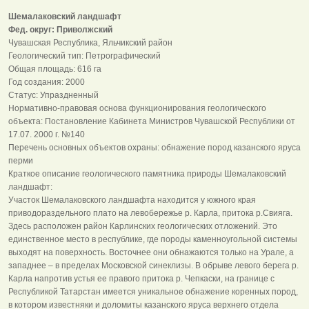
Шемалаковский ландшафт
Фед. округ: Приволжский
Чувашская Республика, Яльчикский район
Геологический тип: Петрографический
Общая площадь: 616 га
Год создания: 2000
Статус: Упраздненный
Нормативно-правовая основа функционирования геологического
объекта: Постановление Кабинета Министров Чувашской Республики от
17.07. 2000 г. №140
Перечень основных объектов охраны: обнажение пород казанского яруса
перми
Краткое описание геологического памятника природы Шемалаковский
ландшафт:
Участок Шемалаковского ландшафта находится у южного края
приводораздельного плато на левобережье р. Карла, притока р.Свияга.
Здесь расположен район Карлинских геологических отложений. Это
единственное место в республике, где породы каменноугольной системы
выходят на поверхность. Восточнее они обнажаются только на Урале, а
западнее – в пределах Московской синеклизы. В обрыве левого берега р.
Карла напротив устья ее правого притока р. Чепкаски, на границе с
Республикой Татарстан имеется уникальное обнажение коренных пород,
в котором известняки и доломиты казанского яруса верхнего отдела