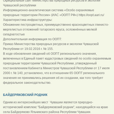
Официальный сайт Министерства природных ресурсов и экологии
Чувашской республики
Информационно-аналитическая система «Особо охраняемые
природные территории России» (ИАС «ООПТ РФ») https://oopt.aari.ru/
Характеристика инфраструктуры:
Обнажение пестроцветных, преимущественно красноцветных глинисто-
мергелистых отложений татарского яруса, осложнённых мелкой
складчатостью
Дополнительная информация по ООПТ:
Приказ Министерства природных ресурсов и экологии Чувашской
Республики от 19.02.2016 г. № 155.
В ходе обновления сведений об ООПТ регионального значения,
включенных в Единый пакет кадастровых сведений по особо охраняемым
природным территориям Чувашской Республики, утвержденный
постановлением Кабинета Министров Чувашской Республики от 17 июля
2000 г. № 140, установлено, что в отношении 65 ООПТ регионального
значения не принимались решения об их создании, как того требует
федеральное законодательство.
БАЙДЕРЯКОВСКИЙ РОДНИК
Одним из интереснейших мест Чувашии является природно-
исторический комплекс "Байдеряковский родник", находящийся на краю
села Байдеряково Яльчикскаго района Республики Чувашии.