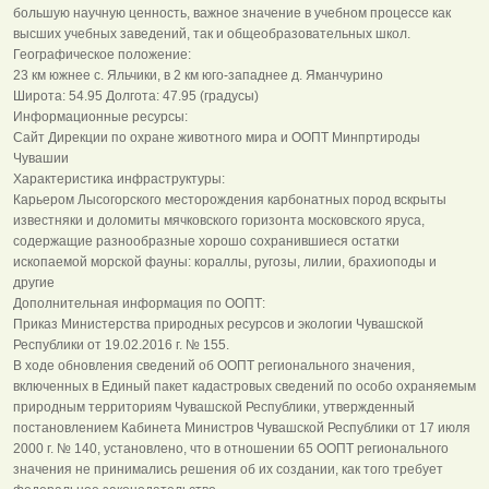
большую научную ценность, важное значение в учебном процессе как
высших учебных заведений, так и общеобразовательных школ.
Географическое положение:
23 км южнее с. Яльчики, в 2 км юго-западнее д. Яманчурино
Широта: 54.95 Долгота: 47.95 (градусы)
Информационные ресурсы:
Сайт Дирекции по охране животного мира и ООПТ Минпртироды
Чувашии
Характеристика инфраструктуры:
Карьером Лысогорского месторождения карбонатных пород вскрыты
известняки и доломиты мячковского горизонта московского яруса,
содержащие разнообразные хорошо сохранившиеся остатки
ископаемой морской фауны: кораллы, ругозы, лилии, брахиоподы и
другие
Дополнительная информация по ООПТ:
Приказ Министерства природных ресурсов и экологии Чувашской
Республики от 19.02.2016 г. № 155.
В ходе обновления сведений об ООПТ регионального значения,
включенных в Единый пакет кадастровых сведений по особо охраняемым
природным территориям Чувашской Республики, утвержденный
постановлением Кабинета Министров Чувашской Республики от 17 июля
2000 г. № 140, установлено, что в отношении 65 ООПТ регионального
значения не принимались решения об их создании, как того требует