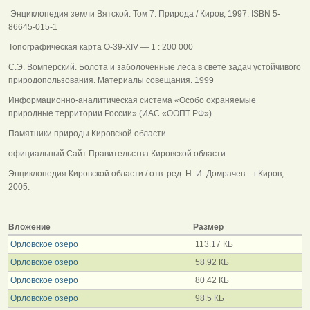
Энциклопедия земли Вятской. Том 7. Природа / Киров, 1997. ISBN 5-
86645-015-1
Топографическая карта O-39-XIV — 1 : 200 000
С.Э. Вомперский. Болота и заболоченные леса в свете задач устойчивого
природопользования. Материалы совещания. 1999
Информационно-аналитическая система «Особо охраняемые
природные территории России» (ИАС «ООПТ РФ»)
Памятники природы Кировской области
официальный Сайт Правительства Кировской области
Энциклопедия Кировской области / отв. ред. Н. И. Домрачев.- г.Киров,
2005.
Вложение
Размер
Орловское озеро
113.17 КБ
Орловское озеро
58.92 КБ
Орловское озеро
80.42 КБ
Орловское озеро
98.5 КБ