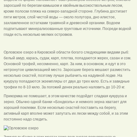
заросший по берегам камышом и хвойным высокоствольным лесом,
кроме полоски пляжа на северо-западной стороне. Глубина достигает
пяти метров, слой чистой воды — около полутора, дно илистое,
захламленное остатками травяной и древесной органики. Водоем
подпитывают минерализованные грунтовые источники. Посреди водной
глади есть несколько мелких островков.
Орловское озеро в Кировской области богато следующими видами рыб:
белый амур, карась, судак, карп, плотва, попадаются жерех, сазан и сом.
Основной трофей, несомненно, карп. За ним, в основном, и едут в это
нетронутое цивилизацией место. Заросшие берега мешают разместить
несколько снастей, поэтому лучше рыбачить на надувной лодке. На
кукурузу попадаются экземпляры от двух до трех кило. Есть и завидные
трофеи по 8-10 кило. За погожий денек реально наловить до 10-20 кг.
Прикормка не помешает, в этом качестве подойдет сладкая кукуруза и
зерно. Обычно одной банки «Бондюэль» и немного зерна хватает для
хорошей поклевки. Если несколько снастей поставить на берегу,
активный карп вполне может запутать их лески между собой, и за этим
постоянно надо следить.
Зимняя рыбалка в этих местах тоже пользуется популярностью.