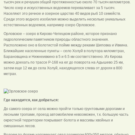
тысяч рек и речушек общей протяженностью около 70 тысяч километров.
Число озер и искусственных водоемов переваливает за 5 тысяч.
Населяют это речное и озерное царство 40 видов рыб 10 семейств.
Среди этого водного изобилия можно выделить несколько уникальных
естественных водоемов, например озеро Орловское.
Орловское – озеро в Кирово-Чепецком районе, которое признано
гидрологическим памятником природы областного значения.
Расположено оно в болотистой пойме между реками Шиповка и Ивкина.
Ближайшие населенные пункты – село Холуй в полутора километрах,
Барановщина и Нижнеивкино в 5 и 6.5 км соответственно. Из Кирова
можно доехать по трассе Р-168 на юг до поворота на Адышево 25 км,
затем еще 12 км до села Холуй, находящегося слева от дороги в 800
метрах.
Где находится, как добраться:
До самого озера от села можно пройти только грунтовыми дорогами и
лесными тропами, проезд автомобилем невозможен, т.к. большую часть
окрестной территории покрывают болота и массивы хвойных и
смешанных лесов.
Водоем по форме напоминает овал размером 600х350 метров, обильно