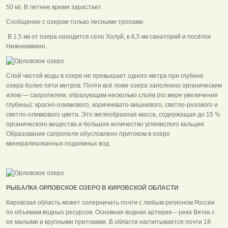
50 м). В летнее время зарастает.
Сообщение с озером только лесными тропами.
В 1,5 км от озера находится село Холуй, в 6,5 км санаторий и посёлок
Нижнеивкино.
Слой чистой воды в озере не превышает одного метра при глубине
озера более пяти метров. Почти всё ложе озера заполнено органическим
илом — сапропелем, образующим несколько слоёв (по мере увеличения
глубины): красно-оливкового, коричневато-вишневого, светло-розового и
светло-оливкового цвета. Это желеобразная масса, содержащая до 15 %
органического вещества и большое количество углекислого кальция.
Образование сапропеля обусловлено притоком в озеро
минерализованных подземных вод.
РЫБАЛКА ОРЛОВСКОЕ ОЗЕРО В КИРОВСКОЙ ОБЛАСТИ
Кировская область может соперничать почти с любым регионом России
по объемам водных ресурсов. Основная водная артерия – река Вятка с
ее малыми и крупными притоками. В области насчитывается почти 18