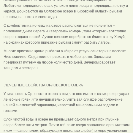
Любители подледного лова с успехом ловят леща и подлещика, плотву и
карася. Добираются на Орловское озеро в Кировской области рыбаки
пешком, на лыжах и снегоходах.
С комфортом на ночевку на озере расположиться не получится –
помешают дикие берега и «зверские» комары, тучи которых неотступно
сопровождают гостей. Лучше вечером перебраться ближе к селу Холуй,
на окраинах которого приезжие рыбаки смогут разбить лагерь.
Многие приезжие кроме рыбалки выбирают услуги санатория в поселке
Нижнеивкино. Сюда можно приехать в любое время. Здесь вам
предложат путевку на любое количество дней. Вечером работает
танцпол и ресторан.
ЛЕЧЕБНЫЕ СВОЙСТВА ОРЛОВСКОГО ОЗЕРА
Уникальность Орловского озера в том, что оно имеет в своих резервуарах
лечебные грязи, что неудивительно, учитывая близкое расположение
нашей знаменитой здравницы, известной минеральными водами и
грязями.
Слой чистой воды в озере не превышает одного метра при глубине
озера более пяти метров. Почти всё ложе озера заполнено органическим
илом — сапропелем, образующим несколько слоёв (по мере увеличения