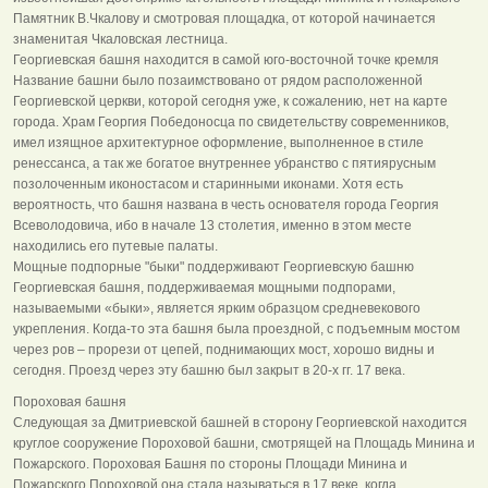
Памятник В.Чкалову и смотровая площадка, от которой начинается
знаменитая Чкаловская лестница.
Георгиевская башня находится в самой юго-восточной точке кремля
Название башни было позаимствовано от рядом расположенной
Георгиевской церкви, которой сегодня уже, к сожалению, нет на карте
города. Храм Георгия Победоносца по свидетельству современников,
имел изящное архитектурное оформление, выполненное в стиле
ренессанса, а так же богатое внутреннее убранство с пятиярусным
позолоченным иконостасом и старинными иконами. Хотя есть
вероятность, что башня названа в честь основателя города Георгия
Всеволодовича, ибо в начале 13 столетия, именно в этом месте
находились его путевые палаты.
Мощные подпорные "быки" поддерживают Георгиевскую башню
Георгиевская башня, поддерживаемая мощными подпорами,
называемыми «быки», является ярким образцом средневекового
укрепления. Когда-то эта башня была проездной, с подъемным мостом
через ров – прорези от цепей, поднимающих мост, хорошо видны и
сегодня. Проезд через эту башню был закрыт в 20-х гг. 17 века.
Пороховая башня
Следующая за Дмитриевской башней в сторону Георгиевской находится
круглое сооружение Пороховой башни, смотрящей на Площадь Минина и
Пожарского. Пороховая Башня по стороны Площади Минина и
Пожарского Пороховой она стала называться в 17 веке, когда