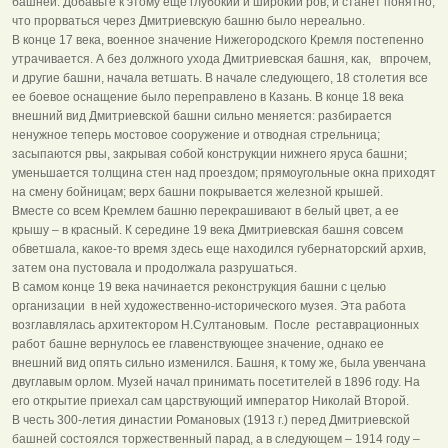
башней. Добавьте к этому еще глубокий и широкий ров, и станет понятно,
что прорваться через Дмитриевскую башню было нереально.
В конце 17 века, военное значение Нижегородского Кремля постепенно
утрачивается. А без должного ухода Дмитриевская башня, как, впрочем,
и другие башни, начала ветшать. В начале следующего, 18 столетия все
ее боевое оснащение было переправлено в Казань. В конце 18 века
внешний вид Дмитриевской башни сильно меняется: разбирается
ненужное теперь мостовое сооружение и отводная стрельница;
засыпаются рвы, закрывая собой конструкции нижнего яруса башни;
уменьшается толщина стен над проездом; прямоугольные окна приходят
на смену бойницам; верх башни покрывается железной крышей.
Вместе со всем Кремлем башню перекрашивают в белый цвет, а ее
крышу – в красный. К середине 19 века Дмитриевская башня совсем
обветшала, какое-то время здесь еще находился губернаторский архив,
затем она пустовала и продолжала разрушаться.
В самом конце 19 века начинается реконструкция башни с целью
организации в ней художественно-исторического музея. Эта работа
возглавлялась архитектором Н.Султановым. После реставрационных
работ башне вернулось ее главенствующее значение, однако ее
внешний вид опять сильно изменился. Башня, к тому же, была увенчана
двуглавым орлом. Музей начал принимать посетителей в 1896 году. На
его открытие приехал сам царствующий император Николай Второй.
В честь 300-летия династии Романовых (1913 г.) перед Дмитриевской
башней состоялся торжественный парад, а в следующем – 1914 году –