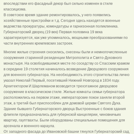
впоследствии его фасадный декор был сильно изменен в стиле
классицизма.
В советское время здание ремонтировалось, у него появились
хозяйственные пристройки и т.д. Сегодня здесь находятся военные
ведомства прокуратуры, комендатуры и гарнизонная поликлиника.
Губернаторский дворец (19 век) Первая половина 19 века
характеризуется, как уже упоминалось, мощными преобразованиями по
части внутренних кремлевских застроек.
Многие жилые строения сносились, снесены были и немногочисленные
сооружения старинной резиденции Митрополита и Свято-Духовного
монастыря. На освободившемся месте по соседству со Спасским храмом
в середине 19 столетия начиналось возведение Дворцового сооружения
для военного губернатора. На необходимость этого строительства лично
указал Николай Первый, посетивший Нижний Новгород в 1834 году.
Архитектором И.Шарлеманом возводится трехэтажное дворцовое
сооружение в классическом стиле. Жилые комнаты семьи губернатора
расположились на первом этаже, императорские покои заняли второй
этаж, а третий был приспособлен для домовой церкви Святого Духа.
Здание бывшего Губернаторского дворца Выстроенные с боков здания
флигели предназначались для губернской канцелярии, чиновничьих
квартир, гауптвахты. Были оборудованы специальные помещения для
арсенала и военного караула.
От западного фасада до Ивановской башни тянулся Губернаторский сад,