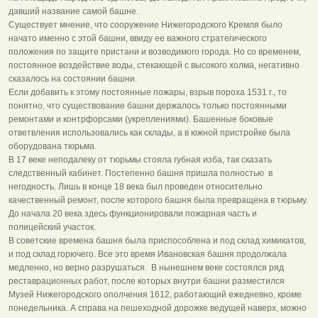
давший название самой башне.
Существует мнение, что сооружение Нижегородского Кремля было
начато именно с этой башни, ввиду ее важного стратегического
положения по защите пристани и возводимого города. Но со временем,
постоянное воздействие воды, стекающей с высокого холма, негативно
сказалось на состоянии башни.
Если добавить к этому постоянные пожары, взрыв пороха 1531 г., то
понятно, что существование башни держалось только постоянными
ремонтами и контрфорсами (укреплениями). Башенные боковые
ответвления использовались как склады, а в южной пристройке была
оборудована тюрьма.
В 17 веке неподалеку от тюрьмы стояла губная изба, так сказать
следственный кабинет. Постепенно башня пришла полностью в
негодность. Лишь в конце 18 века был проведен относительно
качественный ремонт, после которого башня была превращена в тюрьму.
До начала 20 века здесь функционировали пожарная часть и
полицейский участок.
В советские времена башня была приспособлена и под склад химикатов,
и под склад горючего. Все это время Ивановская башня продолжала
медленно, но верно разрушаться. В нынешнем веке состоялся ряд
реставрационных работ, после которых внутри башни разместился
Музей Нижегородского ополчения 1612, работающий ежедневно, кроме
понедельника. А справа на пешеходной дорожке ведущей наверх, можно