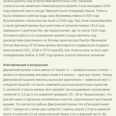
начаты работы над устройством крепостных стен. Началом
строительства каменного Нижегородского кремля стала закладка в 1500
году в верхней части города Тверской (ныне Кладовая) башни. Работа
была прервана набегом орды хана Мухаммед-Амина в 1505 году.
Возобновлено строительство было в 1508 году. При этом сохранявшийся
старый дубовый кремль был уничтожен в сильном пожаре 1513 года.
Завершено строительство, как предполагают, где-то после 1516 года.
Основные работы по сооружению кремля осуществлялись под
руководством присланного из Москвы архитектора Пьетро Франческо
(Петра Фрязина). В XVI веке кремль многократно подвергался осадам и
приступам (в 1521, 1536 и 1574 годах)[3], при этом ни разу не был сдан
осаждающему войску. К 1697 году кремль утратил военное значение.
Фортификация и вооружение
Двухкилометровая стена имела 13 башен: 5 — прямоугольных в плане —
являются проезжими или воротными и 8 башен — круглые глухие. Перед
Дмитровской башней имелось выносное укрепление — каменный мост с
отводной башней, что было новинкой в русском крепостном зодчестве.
С нагорной стороны кремль был окружён так называемым «сухим рвом»
глубиной от 2,5 до 4 м и шириной примерно 25—30 м. Предполагают, что
ров мог иметь отдельные углублённые участки, заполненные грунтовыми
водами. Это касается района Дмитровской башни. Но в Писцовой книге
1622 г. говорится о копке рва глубиной 1 сажень (около 2,5 м) и шириной
около 4 саженей (10 м) напротив всей линии стен в верхней части. Во