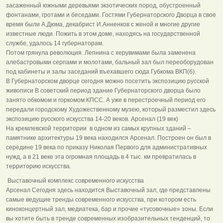
засаженный южными деревьями экзотических пород, обустроенный
фонтанами, гротами и беседами. Гостями Губернаторского Дворца в свое
время были А.Дюма, декабрист И.Анненков с женой и многие другие
известные люди. Пожить в этом доме, находясь на государственной
службе, удалось 14 губернаторам.
Потом грянула революция. Лепнина с херувимами была заменена
алебастровыми серпами и молотами, бальный зал был переоборудован
под кабинеты и залы заседаний въехавшего сюда Губкома ВКП(б).
В Губернаторском дворце сегодня можно посетить экспозицию русской
живописи В советский период здание Губернаторского дворца было
занято обкомом и горкомом КПСС. А уже в перестроечный период его
передали городскому Художественному музею, который разместил здесь
экспозицию русского искусства 14-20 веков. Арсенал (19 век)
На кремлевской территории в одном из самых крупных зданий –
памятнике архитектуры 19 века находился Арсенал. Построен он был в
середине 19 века по приказу Николая Первого для административных
нужд, а в 21 веке эта огромная площадь в 4 тыс. км превратилась в
территорию искусства.
Выставочный комплекс современного искусства
Арсенал Сегодня здесь находится Выставочный зал, где представлены
самые ведущие тренды современного искусства, при котором есть
киноконцертный зал, медиатека, бар и прочие «тусовочные» зоны. Если
вы хотите быть в тренде современных изобразительных тенденций, то