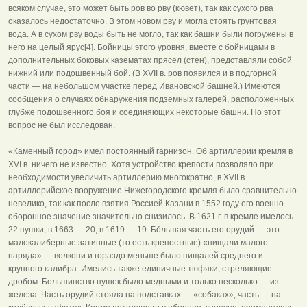
всяком случае, это может быть ров во рву (кювет), так как сухого рва
оказалось недостаточно. В этом новом рву и могла стоять грунтовая
вода. А в сухом рву воды быть не могло, так как башни были погружены в
него на целый ярус[4]. Бойницы этого уровня, вместе с бойницами в
дополнительных боковых казематах прясел (стен), представляли собой
нижний или подошвенный бой. (В XVII в. ров появился и в подгорной
части — на небольшом участке перед Ивановской башней.) Имеются
сообщения о случаях обнаружения подземных галерей, расположенных
глубже подошвенного боя и соединяющих некоторые башни. Но этот
вопрос не был исследован.
«Каменный город» имел постоянный гарнизон. Об артиллерии кремля в
XVI в. ничего не известно. Хотя устройство крепости позволяло при
необходимости увеличить артиллерию многократно, в XVII в.
артиллерийское вооружение Нижегородского кремля было сравнительно
невелико, так как после взятия Россией Казани в 1552 году его военно-
оборонное значение значительно снизилось. В 1621 г. в кремле имелось
22 пушки, в 1663 — 20, в 1619 — 19. Бо́льшая часть его орудий — это
малокалиберные затинные (то есть крепостные) «пищали малого
наряда» — волкони и гораздо меньше было пищалей среднего и
крупного калибра. Имелись также единичные тюфяки, стреляющие
дробом. Большинство пушек было медными и только несколько — из
железа. Часть орудий стояла на подставках — «собаках», часть — на