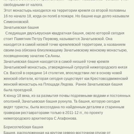
свободными от налога.
Этот монастырь находился на территории кремля со второй половины
16 по начало 18, когда он погиб в пожаре. Но башню еще долго называли
Симеоновской.
Зачатьевская башня
Следующая двухъярусная квадратная башня, около которой сегодня
стоит Памятник Петру Первому, называется Зачатьевской. Она
находится в самой низкой точке кремлевской территории, а названием
своим она обязана близлежащему Зачатьевскому женскому монастырю,
посвященному зачатию Св.Анны.
Зачатьевская башня находится в самой низшей точке кремля
Зачатьевский монастырь, утвержденный супругой нижегородского князя
Св. Вассой в середине 14 столетия, впоследствии лег в основу новой
женской обители, которая сегодня существует как Крестовоздвиженский
женский монастырь на Площади Лядова. Ранее Зачатьевская башня
была проездной.
К концу 18 века, из-за размытия почвы подземными водами и постоянных
оползней, Зачатьевская башня рухнула. Та башня, которую сегодня
видят туристы, была воссоздана по найденным деталям и старинным
гравюрам реставраторами только в 2011-12 гг., по проекту
нижегородского архитектора С.Агафонова.
Борисоглебская башня
Башня, расположенная на крутом северо-восточном спуске от