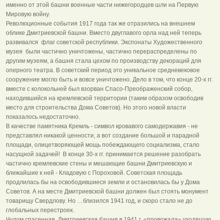
именно от этой башни военные части нижегородцев шли на Первую
Мировую войну.
Революционные события 1917 года так же отразились на внешнем
облике Дмитриевской башни. Вместо двуглавого орла над ней теперь
развивался флаг советской республики. Экспонаты Художественного
музея были частично уничтожены, частично перераспределены по
другим музеям, а башня стала цехом по производству декораций для
оперного театра. В советский период это уникальное средневековое
сооружение могло быть и вовсе уничтожено. Дело в том, что конце 20-х гг.
вместе с колокольней был взорван Спасо-Преображенский собор,
находившийся на кремлевской территории (таким образом освободив
место для строительства Дома Советов). Но этого новой власти
показалось недостаточно.
В качестве памятника Кремль - символ кровавого самодержавия - не
представлял никакой ценности, а вот создание большой и парадной
площади, олицетворяющей мощь побеждающего социализма, стало
насущной задачей! В конце 30-х гг. принимается решение разобрать
частично кремлевские стены и мешающие башни Дмитриевскую и
ближайшие к ней - Кладовую с Пороховой. Советская площадь
продлилась бы на освободившиеся земли и остановилась бы у Дома
Советов. А на месте Дмитриевской башни должен был стоять монумент
товарищу Свердлову. Но …близился 1941 год, и скоро стало не до
глобальных перестроек.
Чудом спасенная, Дмитриевская башня в 1941 г. «провожала» уходящую