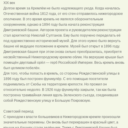
XIX век
Долгое время за Кремлём не было надлежащего ухода. Когда началась
Отечественная война 1812 года, от его стен отправилось нижегородское
ополчение. В это время кремль не являлся оборонительным
сооружением, однако в 1894 году была начата реконструкция
Дмитриевской башни. Автором проекта и руководителем реконструкции
стал архитектор Николай Султанов. Ему было поручено переделать её
под художественно-исторический музей. Для этого нужно было вернуть
башне её ведущее положение в кремле. Музей был открыт в 1896 году.
Дмитриевская башня при этом снова сильно преобразилась, приобретя
несвойственный Нижегородскому кремлю облик. На верхушке крыши был
помещён двуглавый орёл — герб Российской Империи. Весь кремль вновь
был целиком побелён.
Для того, чтобы попасть в кремль, со стороны Рождественской улицы в
1896 году был построен фуникулёр. С его помощью посетители
поднимались от Скобы на территорию крепости. Но прожил он
относительно недолго. В 1926 году фуникулёр закрыли, так как была
построена трамвайная линия вдоль Зеленского съезда, соединившая
собой Рождественскую улицу и Большую Покровскую.
Советский период
С приходом к власти большевиков в Нижегородском кремле произошли
значительные перемены. Он вновь был перекрашен в красный цвет, а
крыши на башнях стали зелёными. Также с Дмитриевской башни был