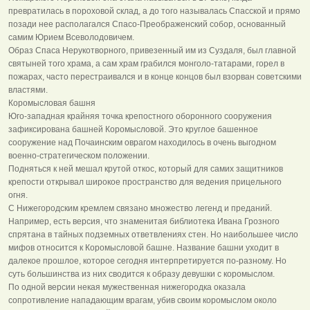
превратилась в пороховой склад, а до того называлась Спасской и прямо
позади нее располагался Спасо-Преображенский собор, основанный
самим Юрием Всеволодовичем.
Образ Спаса Нерукотворного, привезенный им из Суздаля, был главной
святыней того храма, а сам храм грабился монголо-татарами, горел в
пожарах, часто перестраивался и в конце концов был взорван советскими
властями.
Коромысловая башня
Юго-западная крайняя точка крепостного оборонного сооружения
зафиксирована башней Коромысловой. Это круглое башенное
сооружение над Почаинским оврагом находилось в очень выгодном
военно-стратегическом положении.
Подняться к ней мешал крутой откос, который для самих защитников
крепости открывал широкое пространство для ведения прицельного
огня.
С Нижегородским кремлем связано множество легенд и преданий.
Например, есть версия, что знаменитая библиотека Ивана Грозного
спрятана в тайных подземных ответвлениях стен. Но наибольшее число
мифов относится к Коромысловой башне. Название башни уходит в
далекое прошлое, которое сегодня интерпретируется по-разному. Но
суть большинства из них сводится к образу девушки с коромыслом.
По одной версии некая мужественная нижегородка оказала
сопротивление нападающим врагам, убив своим коромыслом около