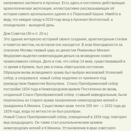
непременно загляните в Арсенал. Есть здесь и постоянно действующая
археологическая экспозиция, иллюстративно рассказывающая об
истории самого арсенального здания и о Пороховой башне. Имейте в
виду, что каждую среду в 2019 году вход в Арсенал бесплатный, а
понедельник – выходной день.
Дом Советов (30-е гг. 20 в.)
Это здание интересно историей своего создания, архитектурным стилем
и памятно местом, на котором оно находится. В знак благодарности за
спасение Москвы первый царь из династии Романовых Михаил
Федорович выделил нижегородцам деньги на возведение нового
православного собора. Дело в том, что собор 14 века, существовавший в
то время в Кремле, был уже в очень обветшалом состоянии.
Образцом вновь возводимого храма был выбран московский Успенский
собор, а сооружался новый собор недалеко от прежнего под
руководством Лаврентия Возоулина. Спасо-Преображенский собор
постройки 1834 года в Нижегородском кремле Постепенно во вновь
созданный Спасо-Преображенский собор, ставший кафедральным, были
перенесены из старого храма захоронения нижегородских князей и
гражданина К.Минина. Существовал храм почти 200 лет - с 1632 года до
1829 года, когда по ветхости он был разобран.
Новый Спасо-Преображенский собор, освященный в 1834 году, повторял
вид предыдущего. Он также стал усыпальническим храмом
нижегородских князей и К.Минина. Установление в крае советского