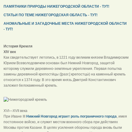
ПАМЯТНИКИ ПРИРОДЫ НИЖЕГОРОДСКОЙ ОБЛАСТИ - ТУТ!
СТАТЬИ ПО ТЕМЕ НИЖЕГОРОДСКАЯ ОБЛАСТЬ - ТУТ!
АНОМАЛЬНЫЕ И ЗАГАДОЧНЫЕ МЕСТА НИЖЕГОРОДСКОЙ ОБЛАСТИ
- ТУТ!
История Кремля
XIV век
Как свидетельствует летопись, в 1221 году великим князем Владимирским
Юрием Всеволодовичем основан был Нижний Новгород, защитой
которому служили деревянно-земляные укрепления. Первая попытка
замены деревянной крепости́цы ([разг.] крепостцы́) на каменный кремль
относится к 1374 году. В это время князь Дмитрий Константинович
заложил белокаменный кремль.
XVI—XVII века
При Иване III
Нижний Новгород играет роль пограничного города
, имея
постоянное войско, и служит местом военного сбора при действиях
Москвы против Казани. В целях усиления обороны города вновь были