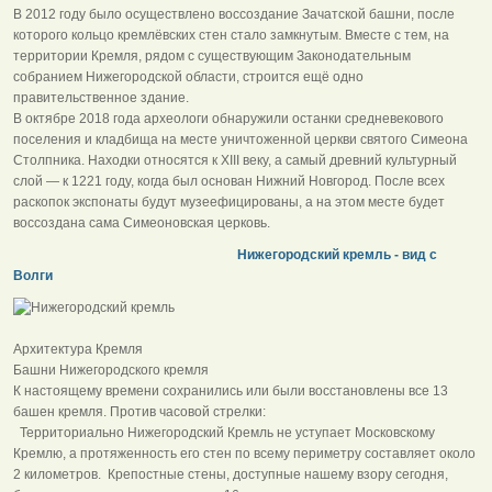
В 2012 году было осуществлено воссоздание Зачатской башни, после
которого кольцо кремлёвских стен стало замкнутым. Вместе с тем, на
территории Кремля, рядом с существующим Законодательным
собранием Нижегородской области, строится ещё одно
правительственное здание.
В октябре 2018 года археологи обнаружили останки средневекового
поселения и кладбища на месте уничтоженной церкви святого Симеона
Столпника. Находки относятся к XIII веку, а самый древний культурный
слой — к 1221 году, когда был основан Нижний Новгород. После всех
раскопок экспонаты будут музеефицированы, а на этом месте будет
воссоздана сама Симеоновская церковь.
Нижегородский кремль - вид с
Волги
Архитектура Кремля
Башни Нижегородского кремля
К настоящему времени сохранились или были восстановлены все 13
башен кремля. Против часовой стрелки:
Территориально Нижегородский Кремль не уступает Московскому
Кремлю, а протяженность его стен по всему периметру составляет около
2 километров. Крепостные стены, доступные нашему взору сегодня,