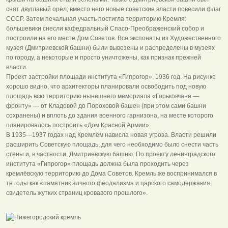
снят двуглавый орёл; вместо него новые советские власти повесили флаг
СССР. Затем печальная участь постигла территорию Кремля:
большевики снесли кафедральный Спасо-Преображенский собор и
построили на его месте Дом Советов. Все экспонаты из Художественного
музея (Дмитриевской башни) были вывезены и распределены в музеях
по городу, а некоторые и просто уничтожены, как признак прежней
власти.
Проект застройки площади института «Гипрогор», 1936 год. На рисунке
хорошо видно, что архитекторы планировали освободить под новую
площадь всю территорию нынешнего мемориала «Горьковчане —
фронту» — от Кладовой до Пороховой башен (при этом сами башни
сохранены) и вплоть до здания военного гарнизона, на месте которого
планировалось построить «Дом Красной Армии».
В 1935—1937 годах над Кремлём нависла новая угроза. Власти решили
расширить Советскую площадь, для чего необходимо было снести часть
стены и, в частности, Дмитриевскую башню. По проекту ленинградского
института «Гипрогор» площадь должна была проходить через
кремлёвскую территорию до Дома Советов. Кремль же воспринимался в
те годы как «памятник алчного феодализма и царского самодержавия,
свидетель жутких страниц кровавого прошлого».