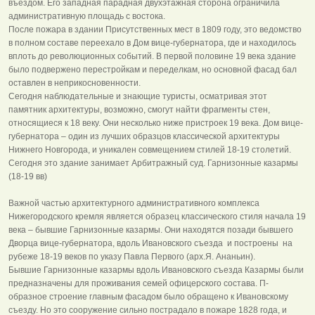
въездом. Его западная парадная двухэтажная сторона ограничила
административную площадь с востока.
После пожара в здании Присутственных мест в 1809 году, это ведомство
в полном составе переехало в Дом вице-губернатора, где и находилось
вплоть до революционных событий. В первой половине 19 века здание
было подвержено перестройкам и переделкам, но основной фасад бал
оставлен в неприкосновенности.
Сегодня наблюдательные и знающие туристы, осматривая этот
памятник архитектуры, возможно, смогут найти фрагменты стен,
относящиеся к 18 веку. Они несколько ниже пристроек 19 века. Дом вице-
губернатора – один из лучших образцов классической архитектуры
Нижнего Новгорода, и уникален совмещением стилей 18-19 столетий.
Сегодня это здание занимает Арбитражный суд. Гарнизонные казармы
(18-19 вв)
Важной частью архитектурного административного комплекса
Нижегородского кремля является образец классического стиля начала 19
века – бывшие Гарнизонные казармы. Они находятся позади бывшего
Дворца вице-губернатора, вдоль Ивановского съезда и построены на
рубеже 18-19 веков по указу Павла Первого (арх.Я. Ананьин).
Бывшие Гарнизонные казармы вдоль Ивановского съезда Казармы были
предназначены для проживания семей офицерского состава. П-
образное строение главным фасадом было обращено к Ивановскому
съезду. Но это сооружение сильно пострадало в пожаре 1828 года, и