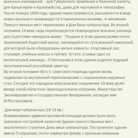
казенных учреждений – для Губернского правления и Казенной палаты,
для Канцелярии и Казначейства, даже для чертежной и типографии.
После пожара 1809 года, здание перестраивается, расширяется в виде
новых крыльев и превращается в гарнизонные казармы. А чиновники
Присутственных мест переезжают в Дом Вице-губернатора. Во второй
половине 19 века сюда перебазируется Новгородское военное училище
для подготовки офицеров армии. Позднее в этом здании разместился
Аракчеевский Кадетский корпус, являющийся по сути военной гимназией,
для которой были оборудованы жилые комнаты, спортивный зал,
столовая, учебные классы и прочее. Кстати, в семье одно из
воспитателей училища - П.Нестерова в этом здании родился будущий
прославленный российский авиатор.
Во второй половине 60-х гг. советского периода здание вновь
подвергается внутренней перепланировке с сохранением наружных
стен. Сегодня это парадное классическое сооружение 19 века делят
между собой областное Законодательное собрание, Министерство
Экономразвития и Государственная Филармония, носящая имя
М.Ростроповича.
Дом вице-губернатора (18-19 вв.)
Формирование административной площади должно было быть
закончено постройкой напротив Здания присутственных мест
аналогичного строения Дома вице-губернатора. Построенное здание
имело П-образную, почти замкнутую форму с арочным северным