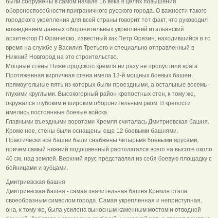
были сооружены в самом начале 16 века в целях повышения
обороноспособности приграничного русского города. О важности такого
городского укрепления для всей страны говорит тот факт, что руководил
возведением данных оборонительных укреплений итальянский
архитектор П.Франческо, известный как Петр Фрязин, находившийся в то
время на службе у Василия Третьего и специально отправленный в
Нижний Новгород на это строительство.
Мощные стены Нижегородского кремля ни разу не пропустили врага
Протяженная кирпичная стена имела 13-й мощных боевых башен,
прямоугольные пять из которых были проездными, а остальные восемь –
глухими круглыми. Высокогорный район крепостных стен, к тому же,
окружался глубоким и широким оборонительным рвом. В крепости
имелись постоянные боевые войска.
Главными въездными воротами Кремля считалась Дмитриевская башня.
Кроме нее, стены были оснащены еще 12 боевыми башнями.
Практически все башни были снабжены четырьмя боевыми ярусами,
причем самый нижний подошвенный располагался всего на высоте около
40 см. над землей. Верхний ярус представлял из себя боевую площадку с
бойницами и зубцами.
Дмитриевская башня
Дмитриевская башня - самая значительная башня Кремля стала
своеобразным символом города. Самая укрепленная и неприступная,
она, к тому же, была усилена выносным каменным мостом и отводной