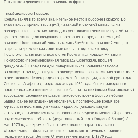
Горьковская дивизия и отправилась на фронт.
Бомбардировка Горького
Кремль занял в то время значительное место в обороне Горького. Во
время войны кровли Тайницкой, Северной и Часовой башен были
разобраны и на верхних площадках установлены зенитные пулемёты.Так
крепость защищала воздушное пространство города от немецкой
авиации. Нацистские лётчики пытались бомбить Канавинский мост, но
встречали кремлёвский зенитный огонь на подлётах к нему.
После окончания войны возле стен Кремля, на площади Минина и
Пожарского (переименованная площадь Советская), прошёл
грандиозный Парад Победы, завершившийся большим салютом.
30 января 1949 года выпущено распоряжение Совета Министров РСФСР
о реставрации Нижегородского кремля. Реставрация, которой руководил
Святослав Агафонов, продолжалась до 1981 года: были приведены в
порядок все сохранившиеся стены и башни, на них (кроме Дмитриевской)
воссозданы деревянные шатры, заново отстроена Борисоглебская
башня, ранее разрушенная оползнем. В последующее время всё
ограничивалось лишь участками переоблицованной кладки.
С 1973 года отмечается начало практики передачи помещений крепости
под коммерческие объекты (дегустационный зал в Кладовой башне). 8
мая 1975 года в Кремле была торжественно открыта выставка
«Горьковчане — фронту», посвящённая памяти трудовых подвигов
горьковчан в годы Великой Отечественной войны. В 1979 году