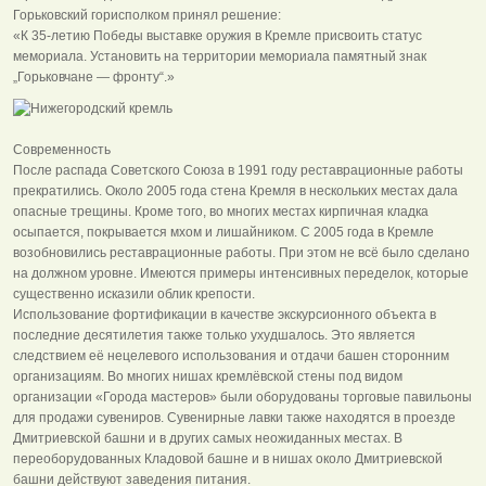
Горьковский горисполком принял решение:
«К 35-летию Победы выставке оружия в Кремле присвоить статус
мемориала. Установить на территории мемориала памятный знак
„Горьковчане — фронту“.»
Современность
После распада Советского Союза в 1991 году реставрационные работы
прекратились. Около 2005 года стена Кремля в нескольких местах дала
опасные трещины. Кроме того, во многих местах кирпичная кладка
осыпается, покрывается мхом и лишайником. С 2005 года в Кремле
возобновились реставрационные работы. При этом не всё было сделано
на должном уровне. Имеются примеры интенсивных переделок, которые
существенно исказили облик крепости.
Использование фортификации в качестве экскурсионного объекта в
последние десятилетия также только ухудшалось. Это является
следствием её нецелевого использования и отдачи башен сторонним
организациям. Во многих нишах кремлёвской стены под видом
организации «Города мастеров» были оборудованы торговые павильоны
для продажи сувениров. Сувенирные лавки также находятся в проезде
Дмитриевской башни и в других самых неожиданных местах. В
переоборудованных Кладовой башне и в нишах около Дмитриевской
башни действуют заведения питания.