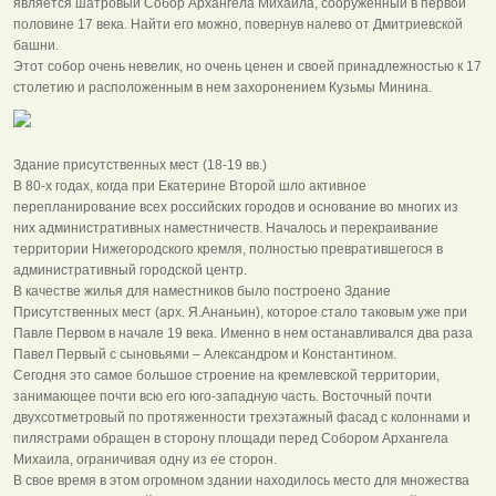
является шатровый Собор Архангела Михаила, сооруженный в первой
половине 17 века. Найти его можно, повернув налево от Дмитриевской
башни.
Этот собор очень невелик, но очень ценен и своей принадлежностью к 17
столетию и расположенным в нем захоронением Кузьмы Минина.
Здание присутственных мест (18-19 вв.)
В 80-х годах, когда при Екатерине Второй шло активное
перепланирование всех российских городов и основание во многих из
них административных наместничеств. Началось и перекраивание
территории Нижегородского кремля, полностью превратившегося в
административный городской центр.
В качестве жилья для наместников было построено Здание
Присутственных мест (арх. Я.Ананьин), которое стало таковым уже при
Павле Первом в начале 19 века. Именно в нем останавливался два раза
Павел Первый с сыновьями – Александром и Константином.
Сегодня это самое большое строение на кремлевской территории,
занимающее почти всю его юго-западную часть. Восточный почти
двухсотметровый по протяженности трехэтажный фасад с колоннами и
пилястрами обращен в сторону площади перед Собором Архангела
Михаила, ограничивая одну из ее сторон.
В свое время в этом огромном здании находилось место для множества