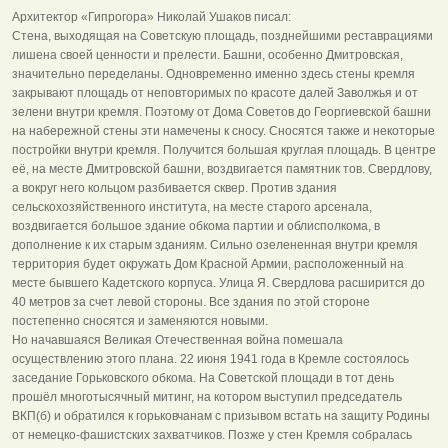
Архитектор «Гипрогора» Николай Ушаков писал:
Стена, выходящая на Советскую площадь, позднейшими реставрациями
лишена своей ценности и прелести. Башни, особенно Дмитровская,
значительно переделаны. Одновременно именно здесь стены кремля
закрывают площадь от неповторимых по красоте далей Заволжья и от
зелени внутри кремля. Поэтому от Дома Советов до Георгиевской башни
на набережной стены эти намечены к сносу. Сносятся также и некоторые
постройки внутри кремля. Получится большая круглая площадь. В центре
её, на месте Дмитровской башни, воздвигается памятник тов. Свердлову,
а вокруг него кольцом разбивается сквер. Против здания
сельскохозяйственного института, на месте старого арсенала,
воздвигается большое здание обкома партии и облисполкома, в
дополнение к их старым зданиям. Сильно озелененная внутри кремля
территория будет окружать Дом Красной Армии, расположенный на
месте бывшего Кадетского корпуса. Улица Я. Свердлова расширится до
40 метров за счет левой стороны. Все здания по этой стороне
постепенно сносятся и заменяются новыми.
Но начавшаяся Великая Отечественная война помешала
осуществлению этого плана. 22 июня 1941 года в Кремле состоялось
заседание Горьковского обкома. На Советской площади в тот день
прошёл многотысячный митинг, на котором выступил председатель
ВКП(б) и обратился к горьковчанам с призывом встать на защиту Родины
от немецко-фашистских захватчиков. Позже у стен Кремля собралась