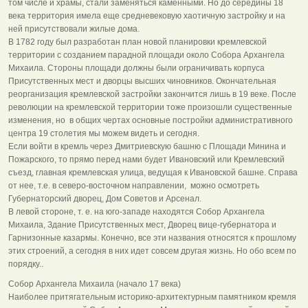
том числе и храмы, стали заменяться каменными. Но до середины 18
века территория имела еще средневековую хаотичную застройку и на
ней присутствовали жилые дома.
В 1782 году был разработан план новой планировки кремлевской
территории с созданием парадной площади около Собора Архангела
Михаила. Стороны площади должны были ограничивать корпуса
Присутственных мест и дворцы высших чиновников. Окончательная
реорганизация кремлевской застройки закончится лишь в 19 веке. После
революции на кремлевской территории тоже произошли существенные
изменения, но в общих чертах основные постройки административного
центра 19 столетия мы можем видеть и сегодня.
Если войти в кремль через Дмитриевскую башню с Площади Минина и
Пожарского, то прямо перед нами будет Ивановский или Кремлевский
съезд, главная кремлевская улица, ведущая к Ивановской башне. Справа
от нее, т.е. в северо-восточном направлении, можно осмотреть
Губернаторский дворец, Дом Советов и Арсенал.
В левой стороне, т. е. на юго-западе находятся Собор Архангела
Михаила, Здание Присутственных мест, Дворец вице-губернатора и
Гарнизонные казармы. Конечно, все эти названия относятся к прошлому
этих строений, а сегодня в них идет совсем другая жизнь. Но обо всем по
порядку..
Собор Архангела Михаила (начало 17 века)
Наиболее притягательным историко-архитектурным памятником кремля