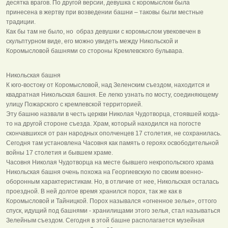
десятка врагов. По другой версии, девушка с коромыслом была
принесена в жертву при возведении башни – таковы были местные
традиции.
Как бы там не было, но образ девушки с коромыслом увековечен в
скульптурном виде, его можно увидеть между Никольской и
Коромысловой башнями со стороны Кремлевского бульвара.
Никольская башня
К юго-востоку от Коромысловой, над Зеленским съездом, находится и
квадратная Никольская башня. Ее легко узнать по мосту, соединяющему
улицу Пожарского с кремлевской территорией.
Эту башню назвали в честь церкви Николая Чудотворца, стоявшей когда-
то на другой стороне съезда. Храм, который находился на погосте
скончавшихся от ран народных ополченцев 17 столетия, не сохранилась.
Сегодня там установлена Часовня как память о героях освободительной
войны 17 столетия и бывшем храме.
Часовня Николая Чудотворца на месте бывшего некропольского храма
Никольская башня очень похожа на Георгиевскую по своим военно-
оборонным характеристикам. Но, в отличие от нее, Никольская осталась
проездной. В ней долгое время хранился порох, так же как в
Коромысловой и Тайницкой. Порох назывался «огненное зелье», оттого
спуск, идущий под башнями - хранилищами этого зелья, стал называться
Зелейным съездом. Сегодня в этой башне располагается музейная