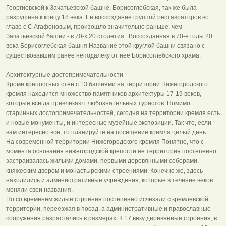
Георгиевской к Зачатьевской башне, Борисоглебская, так же была
разрушена к концу 18 века. Ее воссоздание группой реставраторов во
главе с С.Агафоновым, произошло значительно раньше, чем
Зачатьевской башни - в 70-х 20 столетия. Воссозданная в 70-е годы 20
века Борисоглебская башня Название этой круглой башни связано с
существовавшим ранее неподалеку от нее Борисоглебского храма.
Архитектурные достопримечательности
Кроме крепостных стен с 13 башнями на территории Нижегородского
кремля находится множество памятников архитектуры 17-19 веков,
которые всегда привлекают любознательных туристов. Помимо
старинных достопримечательностей, сегодня на территории кремля есть
и новые монументы, и интересные музейные экспозиции. Так что, если
вам интересно все, то планируйте на посещение кремля целый день.
На современной территории Нижегородского кремля Понятно, что с
момента основания нижегородской крепости ее территория постепенно
застраивалась жилыми домами, первыми деревянными соборами,
княжеским двором и монастырскими строениями. Конечно же, здесь
находились и административные учреждения, которые в течение веков
меняли свои названия.
Но со временем жилые строения постепенно исчезали с кремлевской
территории, переезжая в посад, а административные и православные
сооружения разрастались в размерах. К 17 веку деревянные строения, в