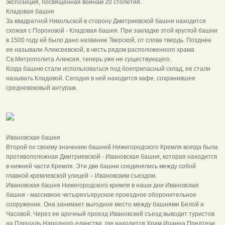
экспозиция, посвященная войнам 20 столетия.
Кладовая башня
За квадратной Никольской в сторону Дмитриевской башни находится
схожая с Пороховой - Кладовая башня. При закладке этой круглой башни
в 1500 году ей было дано название Тверской, от слова твердь. Позднее
ее называли Алексеевской, в честь рядом расположенного храма
Св.Митрополита Алексея, теперь уже не существующего.
Когда башню стали использоваться под боеприпасный склад, ее стали
называть Кладовой. Сегодня в ней находится кафе, сохранившее
средневековый антураж.
Ивановская башня
Второй по своему значению башней Нижегородского Кремля всегда была
противоположная Дмитриевской - Ивановская башня, которая находится
в нижней части Кремля. Эти две башни соединялись между собой
главной кремлевской улицей – Ивановским съездом.
Ивановская башня Нижегородского кремля в наши дни Ивановская
башня - массивное четырехъярусное проездное оборонительное
сооружение. Она занимает выгодное место между башнями Белой и
Часовой. Через ее арочный проезд Ивановский съезд выводит туристов
на Площадь Народного единства, где находится Храм Иоанна Предтечи,