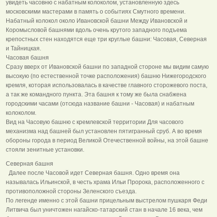
увидеть часовню с набатным колоколом, установленную здесь
московскими мастерами в память о событиях Смутного времени.
Набатный колокол около Ивановской башни Между Ивановской и
Коромысловой башнями вдоль очень крутого западного подъема
крепостных стен находятся еще три круглые башни: Часовая, Северная
и Тайницкая.
Часовая башня
Сразу вверх от Ивановской башни по западной стороне мы видим самую
высокую (по естественной точке расположения) башню Нижегородского
кремля, которая использовалась в качестве главного сторожевого поста,
а так же командного пункта. Эта башня к тому же была снабжена
городскими часами (отсюда название башни - Часовая) и набатным
колоколом.
Вид на Часовую башню с кремлевской территории Для часового
механизма над башней был установлен пятигранный сруб. А во время
обороны города в период Великой Отечественной войны, на этой башне
стояли зенитные установки.
Северная башня
Далее после Часовой идет Северная башня. Одно время она
называлась Ильинской, в честь храма Ильи Пророка, расположенного с
противоположной стороны Зеленского съезда.
По легенде именно с этой башни прицельным выстрелом пушкаря Феди
Литвича был уничтожен нагайско-татарский стан в начале 16 века, чем