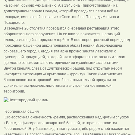
на войну Горьковскую дивизию. А в 1945 она «присутствовала» на
долгожданном параде Победы, который проводился перед ней на
площади, сменившей название с Советской на Площадь Минина и
Пожарского.
В середине 20 столетия проводится очередная реставрация этого
оборонительного сооружения. На ее шпиле появляется шагающий
олень, являющийся городским гербом. В постперестроечный период над
проходной башенной аркой появился образ Георгия Всеволодовича
основавшего город. Сегодня эта арка прочно занята лавочками с
сувенирной продукцией, а второй этаж оформлен выставочным залом,
где можно ознакомиться с историческими музейными экспонатами.
Внутри Кремля, слева от Дмитриевской башни, под открытым небом
находится экспозиция «Горьковчане – фронту». Также Дмитриевская
башня является отправной точкой ознакомительной прогулки по
удивительным кремлевским стенам и внутренней кремлевской
территории.
Георгиевская башня
Юго-восточная оконечность кремля, расположенная над крутым спуском
к Волге, зафиксирована квадратной башней, которая называется
Георгиевской. Эту башню видят все туристы, ибо рядом с ней находится
известнейшая достопримечательность Площади Минина и Пожарского –