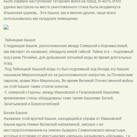
было сорвано наступление татарских войск на город. В честь этого
удачно выстрела на месте уничтоженного стана была воздвигнута
Ильинская церковь. Эта башня, как и многие другие, чаще всего
использовалась как складское помещение.
Тайницкая башня
Следующая башня, расположенная между Северной и Коромысловой,
как явствует из названия, обладала некой тайной. Тайна эта – подземный
ход к реке Почайне, для добывания питьевой воды во время длительных
осад.
Под Тайницкой башней когда-то был подземный ход Иногда эту башню
называли Мироносицкой из-за расположенного напротив, за Почаинским
оврагом, храма Жен-Мироносиц. Во время Великой Отечественной войны
на этой башне также стояли зенитки.
С северной стороны, между Ивановской и Георгиевской башнями,
кремлевские стены оборудованы тоже тремя башнями: Белой,
Зачатьевской и Борисоглебской.
Белая Башня
Название этой круглой башни, находящейся справа от Ивановской
башни вдоль Нижне-Волжской набережной, связано с ее
месторасположением на землях бывшего Семионовского монастыря,
которые в отличие от крестьянских «черных» назывались «белыми», т.е.