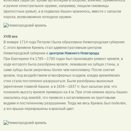
колёсных лафетах. Кроме артиллерии в обороне, конечно, применялось
и ручное огнестрельное оружие, например, пищали-гаковницы
(крепостные ружья), а в подвалах башен хранилось, вместе с запасом
пороха, всевозможное холодное оружие.
XVIII век
В январе 1714 года Петром I была образована Нижегородская губерния.
С этого времени Кремль стал административным центром
Нижегородской губернии и
центром Нижнего Новгорода
.
При Екатерине II в 1785—1790 годах был произведён ремонт кремля, в
ходе которого была разобрана кровля, лежавшая на зубцах стены, а
сами зубцы были укорочены более чем наполовину. После снятия
кровли, под воздействием атмосферных осадков, кладка кремлёвских
стен стала постепенно разрушаться. Были разобраны выносные
укрепления главной башни, а в 1834—1837 гг. был засыпан ров, что
понизило высоту кремля примерно на 4 м. При этом нижние ярусы башен
оказались под землёй, что привело к затапливанию их грунтовыми
водами и постепенному разрушению. Тогда же весь Кремль был побелён,
а его крыши перекрашены в красный цвет.