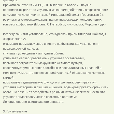
факторов.
Врачами санатория им. ВЦСПС выполнено более 20 научно-
практических работ по изучению механизма действия и эффективности
применения лечением питьевой минеральной воды «Горьковская 2»,
результаты которых доложены на научных съездах, конференциях,
конгрессах, форумах (Москва, С.Петербург, Кисловодск, Моршин и др.).
Исследованиями установлено, что курсовой прием минеральной воды
«Горьковская 2»:
оказывает нормализующее влияние на функции желудка, печени,
поджелудочной железы,
улучшает углеводный и липидный обмен,
усиливает желчеобразование и улучшает состав желчи,
повышает сократительную функцию желчного пузыря,
способствует уменьшению застойных и воспалительных явлений в
желчном пузыре, что является профилактикой образования желчных
камней,
нормализует двигательную функцию кишечника: регулируя стул,
устраняя метеоризм и очищая кишечник, вода «разгружает» организм и
особенно печень от воздействия различных токсических веществ, что
улучшает эндоэкологическое состояние организма.
Лечение опорно-двигательного аппарата
3. Грязелечение