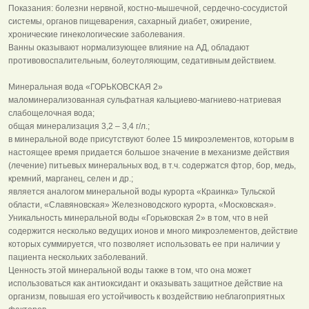
Показания: болезни нервной, костно-мышечной, сердечно-сосудистой
системы, органов пищеварения, сахарный диабет, ожирение,
хронические гинекологические заболевания.
Ванны оказывают нормализующее влияние на АД, обладают
противовоспалительным, болеутоляющим, седативным действием.
Минеральная вода «ГОРЬКОВСКАЯ 2»
маломинерализованная сульфатная кальциево-магниево-натриевая
слабощелочная вода;
общая минерализация 3,2 – 3,4 г/л.;
в минеральной воде присутствуют более 15 микроэлементов, которым в
настоящее время придается большое значение в механизме действия
(лечение) питьевых минеральных вод, в т.ч. содержатся фтор, бор, медь,
кремний, марганец, селен и др.;
является аналогом минеральной воды курорта «Краинка» Тульской
области, «Славяновская» Железноводского курорта, «Московская».
Уникальность минеральной воды «Горьковская 2» в том, что в ней
содержится несколько ведущих ионов и много микроэлементов, действие
которых суммируется, что позволяет использовать ее при наличии у
пациента нескольких заболеваний.
Ценность этой минеральной воды также в том, что она может
использоваться как антиоксидант и оказывать защитное действие на
организм, повышая его устойчивость к воздействию неблагоприятных