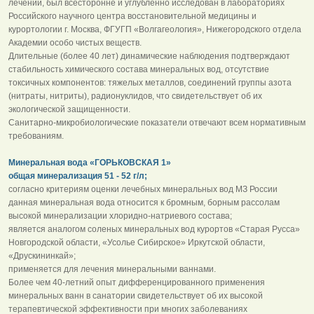
лечении, был всесторонне и углубленно исследован в лабораториях
Российского научного центра восстановительной медицины и
курортологии г. Москва, ФГУГП «Волгагеология», Нижегородского отдела
Академии особо чистых веществ.
Длительные (более 40 лет) динамические наблюдения подтверждают
стабильность химического состава минеральных вод, отсутствие
токсичных компонентов: тяжелых металлов, соединений группы азота
(нитраты, нитриты), радионуклидов, что свидетельствует об их
экологической защищенности.
Санитарно-микробиологические показатели отвечают всем нормативным
требованиям.
Минеральная вода «ГОРЬКОВСКАЯ 1»
общая минерализация 51 - 52 г/л;
согласно критериям оценки лечебных минеральных вод МЗ России
данная минеральная вода относится к бромным, борным рассолам
высокой минерализации хлоридно-натриевого состава;
является аналогом соленых минеральных вод курортов «Старая Русса»
Новгородской области, «Усолье Сибирское» Иркутской области,
«Друскининкай»;
применяется для лечения минеральными ваннами.
Более чем 40-летний опыт дифференцированного применения
минеральных ванн в санатории свидетельствует об их высокой
терапевтической эффективности при многих заболеваниях