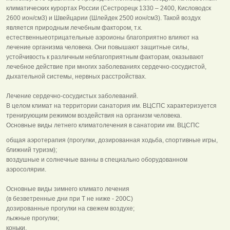
климатических курортах России (Сестрорецк 1330 – 2400, Кисловодск
2600 ион/см3) и Швейцарии (Шлейдек 2500 ион/см3). Такой воздух
является природным лечебным фактором, т.к.
естественныеотрицательные аэроионы благоприятно влияют на
лечение организма человека. Они повышают защитные силы,
устойчивость к различным неблагоприятным факторам, оказывают
лечебное действие при многих заболеваниях сердечно-сосудистой,
дыхательной системы, нервных расстройствах.
Лечение сердечно-сосудистых заболеваний.
В целом климат на территории санатория им. ВЦСПС характеризуется
тренирующим режимом воздействия на организм человека.
Основные виды летнего климатолечения в санатории им. ВЦСПС
общая аэротерапия (прогулки, дозированная ходьба, спортивные игры,
ближний туризм);
воздушные и солнечные ванны в специально оборудованном
аэросолярии.
Основные виды зимнего климато лечения
(в безветренные дни при Т не ниже - 200С)
дозированные прогулки на свежем воздухе;
лыжные прогулки;
коньки.