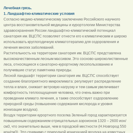
Лечебная грязь.
1. Ландшафтно-климатические условия
Согласно медико-климатическому заключению Российского научного
центра восстановительной медицины и курортологии Министерства
здравоохранения России ландшафтно-климатический потенциал
санатория им. ВЦСПС позволяет отнести его к климатическим и широко
использовать круглогодичную климатотерапию для оздоровления и
лечения многих заболеваний.
Растительность на территории санатория им. ВЦСПС представлена
высококачественным лесным массивом. Это сосново-широколиственные
леса, относящиеся к санаторно-курортному лесопользованию и
получившие статус памятника природы.
Лесной ландшафт территории санатория им. ВЦСПС способствует
созданию благоприятного микроклимата: регулирует распределение
тепла и влаги, снижает ветровую нагрузку и тем самым увеличивает
комфортность теплоощущения человека, что очень важно при
проведении климато лечения, а также способствует оздоровлению
природной среды (повышению содержания кислорода и уровня
ионизации воздуха).
Воздух территории курортного поселка Зеленый город характеризуется
повышенным содержанием отрицательных аэроионов 1320 – 2600 ион/
см3, что значительно выше, чем в городской местности (Н.Новгород 550
ион/см3). Это сравнимо с природной ионизацией воздуха на известных