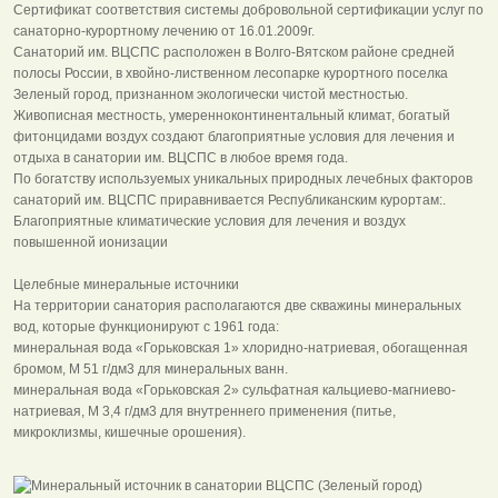
Сертификат соответствия системы добровольной сертификации услуг по
санаторно-курортному лечению от 16.01.2009г.
Санаторий им. ВЦСПС расположен в Волго-Вятском районе средней
полосы России, в хвойно-лиственном лесопарке курортного поселка
Зеленый город, признанном экологически чистой местностью.
Живописная местность, умеренноконтинентальный климат, богатый
фитонцидами воздух создают благоприятные условия для лечения и
отдыха в санатории им. ВЦСПС в любое время года.
По богатству используемых уникальных природных лечебных факторов
санаторий им. ВЦСПС приравнивается Республиканским курортам:.
Благоприятные климатические условия для лечения и воздух
повышенной ионизации
Целебные минеральные источники
На территории санатория располагаются две скважины минеральных
вод, которые функционируют с 1961 года:
минеральная вода «Горьковская 1» хлоридно-натриевая, обогащенная
бромом, М 51 г/дм3 для минеральных ванн.
минеральная вода «Горьковская 2» сульфатная кальциево-магниево-
натриевая, М 3,4 г/дм3 для внутреннего применения (питье,
микроклизмы, кишечные орошения).