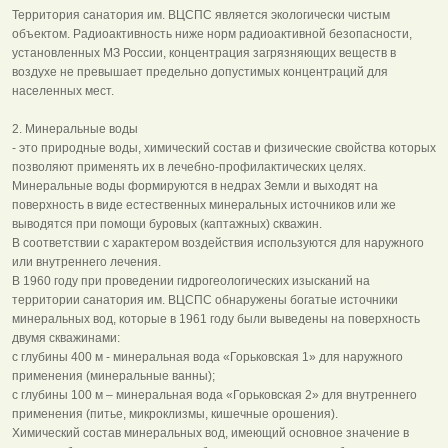
Территория санатория им. ВЦСПС является экологически чистым
объектом. Радиоактивность ниже норм радиоактивной безопасности,
установленных МЗ России, концентрация загрязняющих веществ в
воздухе не превышает предельно допустимых концентраций для
населенных мест.
2. Минеральные воды
- это природные воды, химический состав и физические свойства которых
позволяют применять их в лечебно-профилактических целях.
Минеральные воды формируются в недрах Земли и выходят на
поверхность в виде естественных минеральных источников или же
выводятся при помощи буровых (каптажных) скважин.
В соответствии с характером воздействия используются для наружного
или внутреннего лечения.
В 1960 году при проведении гидрогеологических изысканий на
территории санатория им. ВЦСПС обнаружены богатые источники
минеральных вод, которые в 1961 году были выведены на поверхность
двумя скважинами:
с глубины 400 м - минеральная вода «Горьковская 1» для наружного
применения (минеральные ванны);
с глубины 100 м – минеральная вода «Горьковская 2» для внутреннего
применения (питье, микроклизмы, кишечные орошения).
Химический состав минеральных вод, имеющий основное значение в