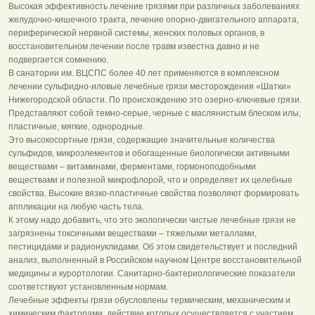
Высокая эффективность лечение грязями при различных заболеваниях
желудочно-кишечного тракта, лечение опорно-двигательного аппарата,
периферической нервной системы, женских половых органов, в
восстановительном лечении после травм известна давно и не
подвергается сомнению.
В санатории им. ВЦСПС более 40 лет применяются в комплексном
лечении сульфидно-иловые лечебные грязи месторождения «Шатки»
Нижегородской области. По происхождению это озерно-ключевые грязи.
Представляют собой темно-серые, черные с маслянистым блеском илы,
пластичные, мягкие, однородные.
Это высокосортные грязи, содержащие значительные количества
сульфидов, микроэлементов и обогащенные биологически активными
веществами – витаминами, ферментами, гормоноподобными
веществами и полезной микрофлорой, что и определяет их целебные
свойства. Высокие вязко-пластичные свойства позволяют формировать
аппликации на любую часть тела.
К этому надо добавить, что это экологически чистые лечебные грязи не
загрязнены токсичными веществами – тяжелыми металлами,
пестицидами и радионуклидами. Об этом свидетельствует и последний
анализ, выполненный в Российском научном Центре восстановительной
медицины и курортологии. Санитарно-бактериологические показатели
соответствуют установленным нормам.
Лечебные эффекты грязи обусловлены термическим, механическим и
химическим факторами, действие которых осуществляется с участием