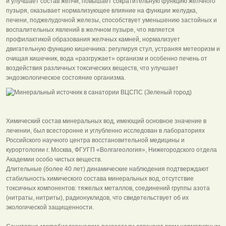
и улучшает состав желчи, повышает сократительную функцию желчного
пузыря, оказывает нормализующее влияние на функции желудка,
печени, поджелудочной железы, способствует уменьшению застойных и
воспалительных явлений в желчном пузыре, что является
профилактикой образования желчных камней, нормализует
двигательную функцию кишечника: регулируя стул, устраняя метеоризм и
очищая кишечник, вода «разгружает» организм и особенно печень от
воздействия различных токсических веществ, что улучшает
эндоэкологическое состояние организма.
Химический состав минеральных вод, имеющий основное значение в
лечении, был всесторонне и углубленно исследован в лабораториях
Российского научного центра восстановительной медицины и
курортологии г. Москва, ФГУГП «Волгагеология», Нижегородского отдела
Академии особо чистых веществ.
Длительные (более 40 лет) динамические наблюдения подтверждают
стабильность химического состава минеральных вод, отсутствие
токсичных компонентов: тяжелых металлов, соединений группы азота
(нитраты, нитриты), радионуклидов, что свидетельствует об их
экологической защищенности.