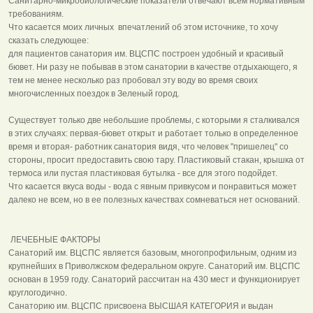
Санитарно-микробиологические показатели отвечают всем нормативным
требованиям.
Что касается моих личных впечатлений об этом источнике, то хочу
сказать следующее:
для пациентов санатория им. ВЦСПС построен удобный и красивый
бювет. Ни разу не побывав в этом санатории в качестве отдыхающего, я
тем не менее несколько раз пробовал эту воду во время своих
многочисленных поездок в Зеленый город.
Существует только две небольшие проблемы, с которыми я сталкивался
в этих случаях: первая-бювет открыт и работает только в определенное
время и вторая- работник санатория видя, что человек "пришелец" со
стороны, просит предоставить свою тару. Пластиковый стакан, крышка от
термоса или пустая пластиковая бутылка - все для этого подойдет.
Что касается вкуса воды - вода с явным привкусом и понравиться может
далеко не всем, но в ее полезных качествах сомневаться нет оснований.
ЛЕЧЕБНЫЕ ФАКТОРЫ
Санаторий им. ВЦСПС является базовым, многопрофильным, одним из
крупнейших в Приволжском федеральном округе. Санаторий им. ВЦСПС
основан в 1959 году. Санаторий рассчитан на 430 мест и функционирует
круглогодично.
Санаторию им. ВЦСПС присвоена ВЫСШАЯ КАТЕГОРИЯ и выдан