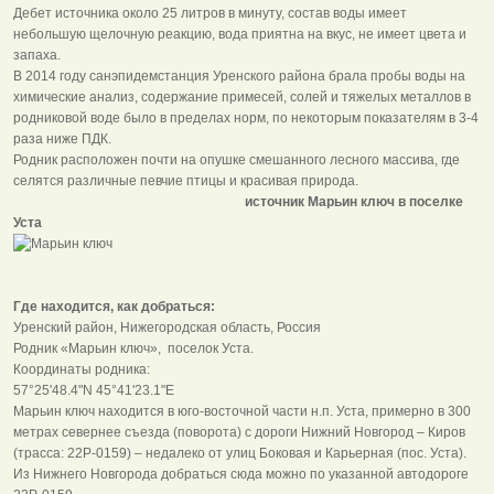
Дебет источника около 25 литров в минуту, состав воды имеет
небольшую щелочную реакцию, вода приятна на вкус, не имеет цвета и
запаха.
В 2014 году санэпидемстанция Уренского района брала пробы воды на
химические анализ, содержание примесей, солей и тяжелых металлов в
родниковой воде было в пределах норм, по некоторым показателям в 3-4
раза ниже ПДК.
Родник расположен почти на опушке смешанного лесного массива, где
селятся различные певчие птицы и красивая природа.
источник Марьин ключ в поселке
Уста​
Где находится, как добраться:
Уренский район, Нижегородская область, Россия
Родник «Марьин ключ», поселок Уста.
Координаты родника:
57°25'48.4"N 45°41'23.1"E
Марьин ключ находится в юго-восточной части н.п. Уста, примерно в 300
метрах севернее съезда (поворота) с дороги Нижний Новгород – Киров
(трасса: 22Р-0159) – недалеко от улиц Боковая и Карьерная (пос. Уста).
Из Нижнего Новгорода добраться сюда можно по указанной автодороге