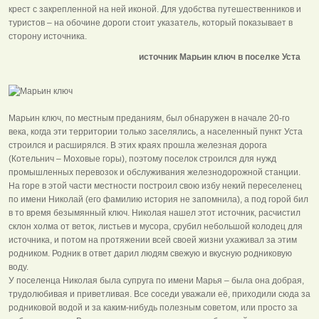
крест с закрепленной на ней иконой. Для удобства путешественников и
туристов – на обочине дороги стоит указатель, который показывает в
сторону источника.
источник Марьин ключ в поселке Уста​
Марьин ключ, по местным преданиям, был обнаружен в начале 20-го
века, когда эти территории только заселялись, а населенный пункт Уста
строился и расширялся. В этих краях прошла железная дорога
(Котельнич – Моховые горы), поэтому поселок строился для нужд
промышленных перевозок и обслуживания железнодорожной станции.
На горе в этой части местности построил свою избу некий переселенец
по имени Николай (его фамилию история не запомнила), а под горой бил
в то время безымянный ключ. Николая нашел этот источник, расчистил
склон холма от веток, листьев и мусора, срубил небольшой колодец для
источника, и потом на протяжении всей своей жизни ухаживал за этим
родником. Родник в ответ дарил людям свежую и вкусную родниковую
воду.
У поселенца Николая была супруга по имени Марья – была она добрая,
трудолюбивая и приветливая. Все соседи уважали её, приходили сюда за
родниковой водой и за каким-нибудь полезным советом, или просто за