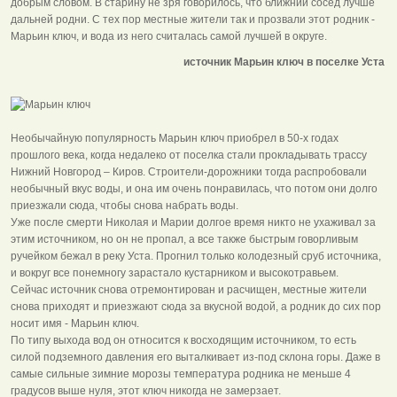
добрым словом. В старину не зря говорилось, что ближний сосед лучше
дальней родни. С тех пор местные жители так и прозвали этот родник -
Марьин ключ, и вода из него считалась самой лучшей в округе.
источник Марьин ключ в поселке Уста​
Необычайную популярность Марьин ключ приобрел в 50-х годах
прошлого века, когда недалеко от поселка стали прокладывать трассу
Нижний Новгород – Киров. Строители-дорожники тогда распробовали
необычный вкус воды, и она им очень понравилась, что потом они долго
приезжали сюда, чтобы снова набрать воды.
Уже после смерти Николая и Марии долгое время никто не ухаживал за
этим источником, но он не пропал, а все также быстрым говорливым
ручейком бежал в реку Уста. Прогнил только колодезный сруб источника,
и вокруг все понемногу зарастало кустарником и высокотравьем.
Сейчас источник снова отремонтирован и расчищен, местные жители
снова приходят и приезжают сюда за вкусной водой, а родник до сих пор
носит имя - Марьин ключ.
По типу выхода вод он относится к восходящим источником, то есть
силой подземного давления его выталкивает из-под склона горы. Даже в
самые сильные зимние морозы температура родника не меньше 4
градусов выше нуля, этот ключ никогда не замерзает.