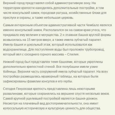
Верхний город представлял собой административную зону. На
территории крепости находились дополнительные постройки, в том
числе консульский замок, городская ратуша, хозяйственные блоки для
прислуги и охраны, а также небольшая церковь.
Самым интересным объектом административной части Чембало являлся
именно консульский замок. Располагался он на самом краю утеса, что
придавало ему величия и могущества. 2-х этажная башня круглой формы
возвысилась на 15 метров вверх, а также имела зубчатый парапет.
Имела башня и цокольный этаж, который использовался как
водохранилище. Для поступления воды был проложен трубопровод,
который вел с соседнего горного массива – Спилия.
Нижний город был представлен темя башнями, которые укреплены
дополнительно крепостной стеной. Все полубашни имели узкие
бойницы. Верхняя часть сооружений имела зубчатый парапет. На всех
постройках размещались мраморный таблицы, на которых были
зафиксированы фамилии консулов и его гербы.
Сегодня Генуэзская крепость представлена лишь некоторыми
развалинами, которые сохранились на вершине спустя несколько веков.
Самой крупной уцелевшей постройкой является башня-донжон.
Несмотря на плачевный вид достопримечательности, она имеет
колоссальную историческую и культурную ценность для общества.