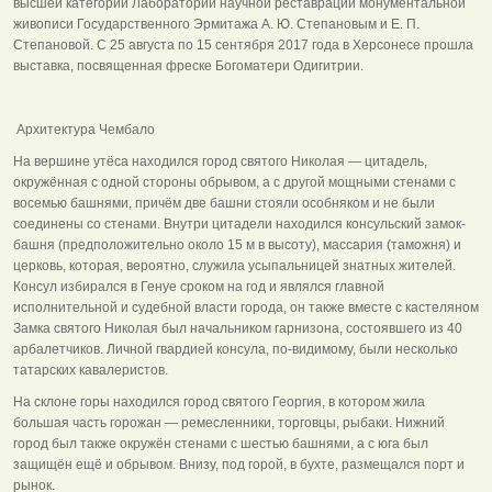
высшей категории Лаборатории научной реставрации монументальной
живописи Государственного Эрмитажа А. Ю. Степановым и Е. П.
Степановой. С 25 августа по 15 сентября 2017 года в Херсонесе прошла
выставка, посвященная фреске Богоматери Одигитрии.
Архитектура Чембало
На вершине утёса находился город святого Николая — цитадель,
окружённая с одной стороны обрывом, а с другой мощными стенами с
восемью башнями, причём две башни стояли особняком и не были
соединены со стенами. Внутри цитадели находился консульский замок-
башня (предположительно около 15 м в высоту), массария (таможня) и
церковь, которая, вероятно, служила усыпальницей знатных жителей.
Консул избирался в Генуе сроком на год и являлся главной
исполнительной и судебной власти города, он также вместе с кастеляном
Замка святого Николая был начальником гарнизона, состоявшего из 40
арбалетчиков. Личной гвардией консула, по-видимому, были несколько
татарских кавалеристов.
На склоне горы находился город святого Георгия, в котором жила
большая часть горожан — ремесленники, торговцы, рыбаки. Нижний
город был также окружён стенами с шестью башнями, а с юга был
защищён ещё и обрывом. Внизу, под горой, в бухте, размещался порт и
рынок.