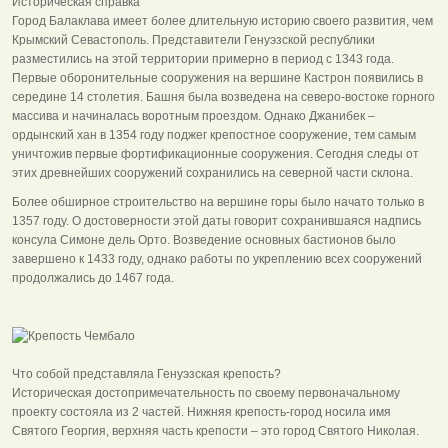
Историческая справка
Город Балаклава имеет более длительную историю своего развития, чем
Крымский Севастополь. Представители Генуэзской республики
разместились на этой территории примерно в период с 1343 года.
Первые оборонительные сооружения на вершине Кастрон появились в
середине 14 столетия. Башня была возведена на северо-востоке горного
массива и начиналась воротным проездом. Однако Джанибек –
ордынский хан в 1354 году поджег крепостное сооружение, тем самым
уничтожив первые фортификационные сооружения. Сегодня следы от
этих древнейших сооружений сохранились на северной части склона.
Более обширное строительство на вершине горы было начато только в
1357 году. О достоверности этой даты говорит сохранившаяся надпись
консула Симоне дель Орто. Возведение основных бастионов было
завершено к 1433 году, однако работы по укреплению всех сооружений
продолжались до 1467 года.
Что собой представляла Генуэзская крепость?
Историческая достопримечательность по своему первоначальному
проекту состояла из 2 частей. Нижняя крепость-город носила имя
Святого Георгия, верхняя часть крепости – это город Святого Николая.