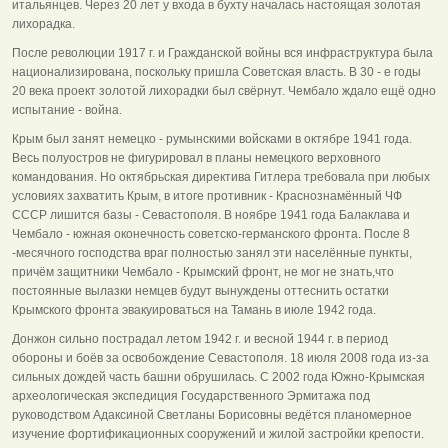
итальянцев. Через 20 лет у входа в бухту началась настоящая золотая
лихорадка.
После революции 1917 г. и Гражданской войны вся инфраструктура была
национализирована, поскольку пришла Советская власть. В 30 - е годы
20 века проект золотой лихорадки был свёрнут. Чембало ждало ещё одно
испытание - война.
Крым был занят немецко - румынскими войсками в октябре 1941 года.
Весь полуостров не фигурировал в планы немецкого верховного
командования. Но октябрьская директива Гитлера требовала при любых
условиях захватить Крым, в итоге противник - Краснознамённый ЧФ
СССР лишится базы - Севастополя. В ноябре 1941 года Балаклава и
Чембало - южная оконечность советско-германского фронта. После 8
-месячного господства враг полностью занял эти населённые пункты,
причём защитники Чембало - Крымский фронт, не мог не знать,что
постоянные вылазки немцев будут вынуждены оттеснить остатки
Крымского фронта эвакуироваться на Тамань в июле 1942 года.
Донжон сильно пострадал летом 1942 г. и весной 1944 г. в период
обороны и боёв за освобождение Севастополя. 18 июля 2008 года из-за
сильных дождей часть башни обрушилась. С 2002 года Южно-Крымская
археологическая экспедиция Государственного Эрмитажа под
руководством Адаксиной Светланы Борисовны ведётся планомерное
изучение фортификационных сооружений и жилой застройки крепости.