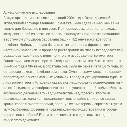
Археологические исследования
В ходе археологических исследований 2004 года Южно-Крымской
экспедицией Государственного Эрмитажа была сделана необычная не
только для Крыма, но и для всего Причерноморского региона находка –
клад, состоящий из остатков фрески. Обнаруженная фреска находилась
в восточном углу двора барбакана башни №2 генуэзской крепости
Чембало. Небольшая ямка была плотно заполнена фрагментами
настенной живописи. В процессе реставрации на глазах исследователей
рождалось чудо – стало понятно, что это изображение Богоматери
Одигитрии в левом развороте. Создание фрески может быть отнесено к
30–40-м годам XIV века, а спрятана она была не ранее лета 1475 года, то
есть после захвата Чембало османами. Судя по всему, спасение фрески
происходило в экстремальных условиях. Городом уже управляли турки, и
лики Богоматери и Младенца оказались неоднократно поврежденными –
по всей видимости, изображению грозило уничтожение. Чтобы избежать
возможного дальнейшего надругательства над фреской, кто-то из
православных христиан, предположительно тайно снял её со стены
храма, собрал вместе обломки, обернул их в материю и спрятал в глухом
углу барбакана. Косвенным подтверждением существования в городе
церкви, посвящённой Богоматери, является свидетельство одного
генуэзского документа.