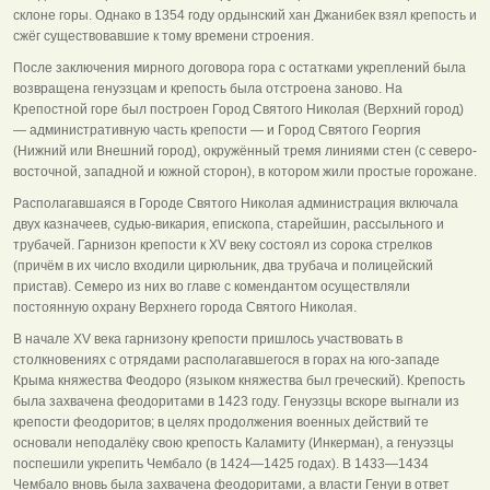
склоне горы. Однако в 1354 году ордынский хан Джанибек взял крепость и
сжёг существовавшие к тому времени строения.
После заключения мирного договора гора с остатками укреплений была
возвращена генуэзцам и крепость была отстроена заново. На
Крепостной горе был построен Город Святого Николая (Верхний город)
— административную часть крепости — и Город Святого Георгия
(Нижний или Внешний город), окружённый тремя линиями стен (с северо-
восточной, западной и южной сторон), в котором жили простые горожане.
Располагавшаяся в Городе Святого Николая администрация включала
двух казначеев, судью-викария, епископа, старейшин, рассыльного и
трубачей. Гарнизон крепости к XV веку состоял из сорока стрелков
(причём в их число входили цирюльник, два трубача и полицейский
пристав). Семеро из них во главе с комендантом осуществляли
постоянную охрану Верхнего города Святого Николая.
В начале XV века гарнизону крепости пришлось участвовать в
столкновениях с отрядами располагавшегося в горах на юго-западе
Крыма княжества Феодоро (языком княжества был греческий). Крепость
была захвачена феодоритами в 1423 году. Генуэзцы вскоре выгнали из
крепости феодоритов; в целях продолжения военных действий те
основали неподалёку свою крепость Каламиту (Инкерман), а генуэзцы
поспешили укрепить Чембало (в 1424—1425 годах). В 1433—1434
Чембало вновь была захвачена феодоритами, а власти Генуи в ответ