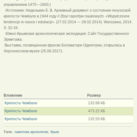
управлением 1475—1600.)
Источники: Неделькин Е. В. Архивный документ о состоянии генуэзской
крепости Чембало в 1944 году // Zbiyr raportyw naukowych. «Wspуłczesne
tendencje w nauce i edukacji». (27.02.2014 — 28.02.2014). Warszawa, 2014.
S. 32-34.
Южно-Крымская археологическая экспедиция. Сайт Государственного
Эрмитажа.
Выставка, посвященная фреске Богоматери Одигитрии, открылась в
Херсонесском музее (25.08.2017).
Вложение
Размер
Крепость Чембало
132.68 КБ
Крепость Чембало
473.22 КБ
Крепость Чембало
132.53 КБ
Тэги:
памятник археологии
,
Крым