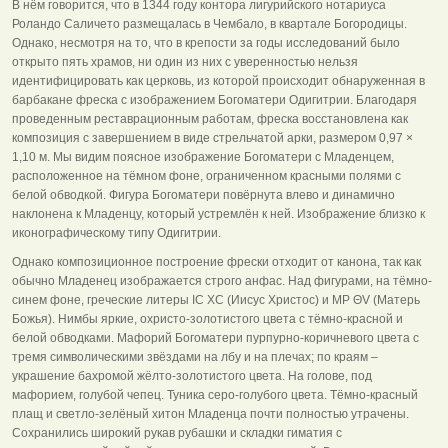
В нём говорится, что в 1344 году контора лигурийского нотариуса
Роландо Саличето размещалась в Чембало, в квартале Богородицы.
Однако, несмотря на то, что в крепости за годы исследований было
открыто пять храмов, ни один из них с уверенностью нельзя
идентифицировать как церковь, из которой происходит обнаруженная в
барбакане фреска с изображением Богоматери Одигитрии. Благодаря
проведенным реставрационным работам, фреска восстановлена как
композиция с завершением в виде стрельчатой арки, размером 0,97 ×
1,10 м. Мы видим поясное изображение Богоматери с Младенцем,
расположенное на тёмном фоне, ограниченном красными полями с
белой обводкой. Фигура Богоматери повёрнута влево и динамично
наклонена к Младенцу, который устремлён к ней. Изображение близко к
иконографическому типу Одигитрии.
Однако композиционное построение фрески отходит от канона, так как
обычно Младенец изображается строго анфас. Над фигурами, на тёмно-
синем фоне, греческие литеры ΙС ХС (Иисус Христос) и ΜΡ ΘV (Матерь
Божья). Нимбы яркие, охристо-золотистого цвета с тёмно-красной и
белой обводками. Мафорий Богоматери пурпурно-коричневого цвета с
тремя символическими звёздами на лбу и на плечах; по краям –
украшение бахромой жёлто-золотистого цвета. На голове, под
мафорием, голубой чепец. Туника серо-голубого цвета. Тёмно-красный
плащ и светло-зелёный хитон Младенца почти полностью утрачены.
Сохранились широкий рукав рубашки и складки гиматия с