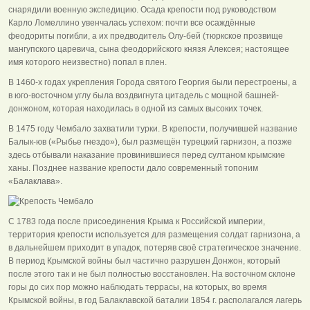
снарядили военную экспедицию. Осада крепости под руководством
Карло Ломеллино увенчалась успехом: почти все осаждённые
феодориты погибли, а их предводитель Олу-бей (тюркское прозвище
мангупского царевича, сына феодорийского князя Алексея; настоящее
имя которого неизвестно) попал в плен.
В 1460-х годах укрепления Города святого Георгия были перестроены, а
в юго-восточном углу была воздвигнута цитадель с мощной башней-
донжоном, которая находилась в одной из самых высоких точек.
В 1475 году Чембало захватили турки. В крепости, получившей название
Балык-юв («Рыбье гнездо»), был размещён турецкий гарнизон, а позже
здесь отбывали наказание провинившиеся перед султаном крымские
ханы. Позднее название крепости дало современный топоним
«Балаклава».
С 1783 года после присоединения Крыма к Российской империи,
территория крепости используется для размещения солдат гарнизона, а
в дальнейшем приходит в упадок, потеряв своё стратегическое значение.
В период Крымской войны был частично разрушен Донжон, который
после этого так и не был полностью восстановлен. На восточном склоне
горы до сих пор можно наблюдать террасы, на которых, во время
Крымской войны, в год Балаклавской баталии 1854 г. располагался лагерь