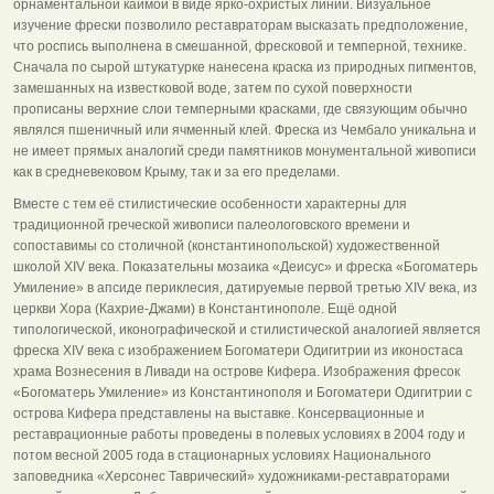
орнаментальной каймой в виде ярко-охристых линий. Визуальное
изучение фрески позволило реставраторам высказать предположение,
что роспись выполнена в смешанной, фресковой и темперной, технике.
Сначала по сырой штукатурке нанесена краска из природных пигментов,
замешанных на известковой воде, затем по сухой поверхности
прописаны верхние слои темперными красками, где связующим обычно
являлся пшеничный или ячменный клей. Фреска из Чембало уникальна и
не имеет прямых аналогий среди памятников монументальной живописи
как в средневековом Крыму, так и за его пределами.
Вместе с тем её стилистические особенности характерны для
традиционной греческой живописи палеологовского времени и
сопоставимы со столичной (константинопольской) художественной
школой XIV века. Показательны мозаика «Деисус» и фреска «Богоматерь
Умиление» в апсиде периклесия, датируемые первой третью XIV века, из
церкви Хора (Кахрие-Джами) в Константинополе. Ещё одной
типологической, иконографической и стилистической аналогией является
фреска XIV века с изображением Богоматери Одигитрии из иконостаса
храма Вознесения в Ливади на острове Кифера. Изображения фресок
«Богоматерь Умиление» из Константинополя и Богоматери Одигитрии с
острова Кифера представлены на выставке. Консервационные и
реставрационные работы проведены в полевых условиях в 2004 году и
потом весной 2005 года в стационарных условиях Национального
заповедника «Херсонес Таврический» художниками-реставраторами