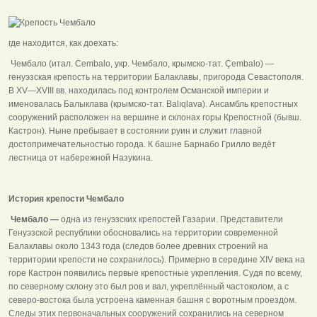
где находится, как доехать:
Чембало (итал. Cembalo, укр. Чембало, крымско-тат. Çembalo) —
генуэзская крепость на территории Балаклавы, пригорода Севастополя.
В XV—XVIII вв. находилась под контролем Османской империи и
именовалась Балыклава (крымско-тат. Balıqlava). Ансамбль крепостных
сооружений расположен на вершине и склонах горы Крепостной (бывш.
Кастрон). Ныне пребывает в состоянии руин и служит главной
достопримечательностью города. К башне Барнабо Грилло ведёт
лестница от набережной Назукина.
История крепости Чембало
Чембало —
одна из генуэзских крепостей Газарии. Представители
Генуэзской республики обосновались на территории современной
Балаклавы около 1343 года (следов более древних строений на
территории крепости не сохранилось). Примерно в середине XIV века на
горе Кастрон появились первые крепостные укрепления. Судя по всему,
по северному склону это был ров и вал, укреплённый частоколом, а с
северо-востока была устроена каменная башня с воротным проездом.
Следы этих первоначальных сооружений сохранились на северном