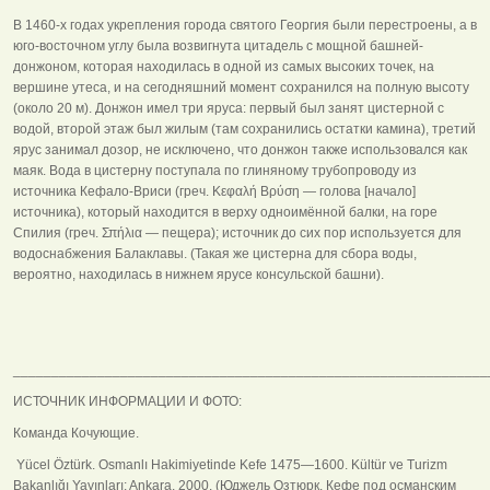
В 1460-х годах укрепления города святого Георгия были перестроены, а в
юго-восточном углу была возвигнута цитадель с мощной башней-
донжоном, которая находилась в одной из самых высоких точек, на
вершине утеса, и на сегодняшний момент сохранился на полную высоту
(около 20 м). Донжон имел три яруса: первый был занят цистерной с
водой, второй этаж был жилым (там сохранились остатки камина), третий
ярус занимал дозор, не исключено, что донжон также использовался как
маяк. Вода в цистерну поступала по глиняному трубопроводу из
источника Кефало-Вриси (греч. Κεφαλή Βρύση — голова [начало]
источника), который находится в верху одноимённой балки, на горе
Спилия (греч. Σπήλια — пещера); источник до сих пор используется для
водоснабжения Балаклавы. (Такая же цистерна для сбора воды,
вероятно, находилась в нижнем ярусе консульской башни).
______________________________________________________________
ИСТОЧНИК ИНФОРМАЦИИ И ФОТО:
Команда Кочующие.
Yücel Öztürk. Osmanlı Hakimiyetinde Kefe 1475—1600. Kültür ve Turizm
Bakanlığı Yayınları; Ankara, 2000. (Юджель Озтюрк. Кефе под османским