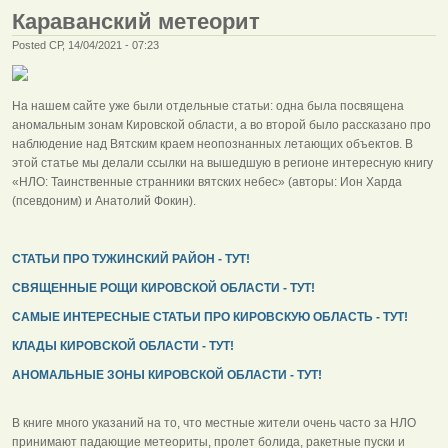
Караванский метеорит
Posted СР, 14/04/2021 - 07:23
На нашем сайте уже были отдельные статьи: одна была посвящена
аномальным зонам Кировской области, а во второй было рассказано про
наблюдение над Вятским краем неопознанных летающих объектов. В
этой статье мы делали ссылки на вышедшую в регионе интересную книгу
«НЛО: Таинственные странники вятских небес» (авторы: Ион Харда
(псевдоним) и Анатолий Фокин).
СТАТЬИ ПРО ТУЖИНСКИЙ РАЙОН - ТУТ!
СВЯЩЕННЫЕ РОЩИ КИРОВСКОЙ ОБЛАСТИ - ТУТ!
САМЫЕ ИНТЕРЕСНЫЕ СТАТЬИ ПРО КИРОВСКУЮ ОБЛАСТЬ - ТУТ!
КЛАДЫ КИРОВСКОЙ ОБЛАСТИ - ТУТ!
АНОМАЛЬНЫЕ ЗОНЫ КИРОВСКОЙ ОБЛАСТИ - ТУТ!
В книге много указаний на то, что местные жители очень часто за НЛО
принимают падающие метеориты, пролет болида, ракетные пуски и