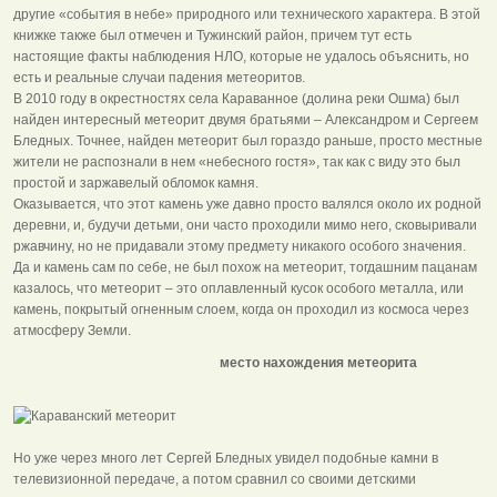
другие «события в небе» природного или технического характера. В этой
книжке также был отмечен и Тужинский район, причем тут есть
настоящие факты наблюдения НЛО, которые не удалось объяснить, но
есть и реальные случаи падения метеоритов.
В 2010 году в окрестностях села Караванное (долина реки Ошма) был
найден интересный метеорит двумя братьями – Александром и Сергеем
Бледных. Точнее, найден метеорит был гораздо раньше, просто местные
жители не распознали в нем «небесного гостя», так как с виду это был
простой и заржавелый обломок камня.
Оказывается, что этот камень уже давно просто валялся около их родной
деревни, и, будучи детьми, они часто проходили мимо него, сковыривали
ржавчину, но не придавали этому предмету никакого особого значения.
Да и камень сам по себе, не был похож на метеорит, тогдашним пацанам
казалось, что метеорит – это оплавленный кусок особого металла, или
камень, покрытый огненным слоем, когда он проходил из космоса через
атмосферу Земли.
место нахождения метеорита
Но уже через много лет Сергей Бледных увидел подобные камни в
телевизионной передаче, а потом сравнил со своими детскими