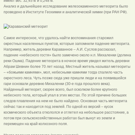
имеют вес: 32,45 кг и 0,248 кг.
Анализ и дальнейшее исследование железокаменного метеорита было
проведено в Институте Геохимии и аналитической химии (при РАН РФ).
Самое интересное, что удалось найти воспоминания старожил
окрестных населенных пунктов, которые запомнили падение метеорита.
Например, житель деревни Караванное – А.И. Суслов рассказал,
падение «небесного гостя» было замечено около н.п. Михаленки (долина
реки Ошма). Падение метеорита в ночное время увидел житель деревни
Абрам Шевнин более 70 лет назад. Местный житель называл метеориты
– «божьими камнями», мол, небесными камнями тогда спалило часть
окрестного леса. Чуть позже сюда уже пришли люди и на появившейся
гари основали деревню Михаленки (30-е года прошлого века).
Найденный метеорит, скорее всего, был осколком более крупного
небесного тела, который упал в этих местах. По этой причине больших
следов плавления на нем не было найдено. Основная часть метеорита
сейчас так и находится под землей. По одной из версий – кусок
космического объекта откололся и отлетел на небольшое расстояние, а
потом при сельскохозяйственных работах был вынут из земли и
перемещен на край колхозного поля.