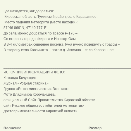
Где находится, как добраться:
Кировская область, Тужинский район, село Караванное.
Место падения метеорита (место находки):
57°46.869' N, 47°40.777' E
До села можно добраться по трассе Р-176 –
Со стороны городов Кирова и Йошкар-Олы.
В 3-4 километрах севернее поселка Тужа нужно повернуть с трассы –
В сторону села Коврижата – потом д. Ивохино – село Караванное.
______________________________________________________________
ИСТОЧНИК ИНФОРМАЦИИ И ФОТО:
Команда Кочующие
Журнал «Родная старина»
Группа «Вятка мистическая» Вконтакте.
Фото Владимира Корочанцева.
официальный Сайт Правительства Кировской области.
сайт Русское общество любителей метеоритики.
Достопримечательности Кировской области.
Вложение
Размер