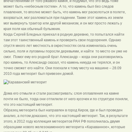
впечатлениями от того ржавого камня, и подумал, что это ведь тоже
может быть «небесным гостем». А то, что камень был без следов
плавления, то вполне может быть, что камень мог расколоться в полете,
взорваться, мог разломаться при падении. Также этот камень из земли
мог вывернуть трактор или другой механизм, и он мог просто лежать у
края поля как обычный булыжник.
Когда Сергей Бледных приехал в родную деревню, то попытался найти
там этот таинственный камень и проверить свои подозрения. Однако
спустя много лет местность в окрестностях села изменилась очень
сильно, поля и луговины поросли деревьями, и найти то место он уже не
смог. Помог ему его родной брат Александр – когда они разговорились
про камень, то Александр сказал, что камень никуда не терялся, и он
точно сможет его найти. Они поехали к тому месту на машине – 28.09
2010 года метеорит был привезен домой.
Дома его отмыли и стали рассматривать: слоя оплавления на камне
почти не было, тогда они отпилили от него кусочек и по структуре поняли,
что это настоящий метеорит.
Образец метеорита был направлен в город Киров, где и был проведен
анализ, а потом доказано, что это настоящий метеорит. Так, в результате
этого, в 2012 году коллекция метеоритов РАН РФ пополнилась двумя
образцами нового железокаменного метеорита «Караванное», которые