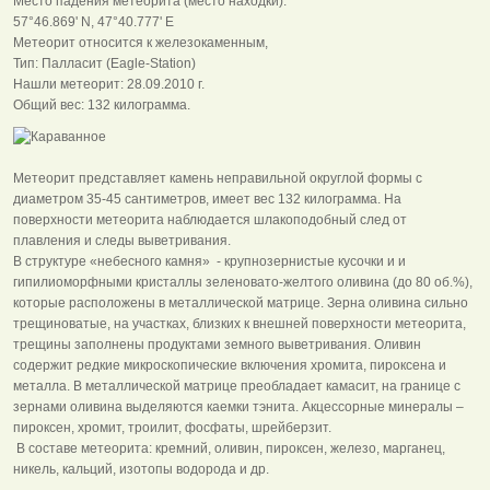
Место падения метеорита (место находки):
57°46.869' N, 47°40.777' E
Метеорит относится к железокаменным,
Тип: Палласит (Eagle-Station)
Нашли метеорит: 28.09.2010 г.
Общий вес: 132 килограмма.
Метеорит представляет камень неправильной округлой формы с
диаметром 35-45 сантиметров, имеет вес 132 килограмма. На
поверхности метеорита наблюдается шлакоподобный след от
плавления и следы выветривания.
В структуре «небесного камня» - крупнозернистые кусочки и и
гипилиоморфными кристаллы зеленовато-желтого оливина (до 80 об.%),
которые расположены в металлической матрице. Зерна оливина сильно
трещиноватые, на участках, близких к внешней поверхности метеорита,
трещины заполнены продуктами земного выветривания. Оливин
содержит редкие микроскопические включения хромита, пироксена и
металла. В металлической матрице преобладает камасит, на границе с
зернами оливина выделяются каемки тэнита. Акцессорные минералы –
пироксен, хромит, троилит, фосфаты, шрейберзит.
В составе метеорита: кремний, оливин, пироксен, железо, марганец,
никель, кальций, изотопы водорода и др.