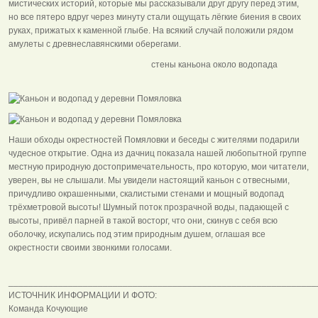
мистических историй, которые мы рассказывали друг другу перед этим,
но все пятеро вдруг через минуту стали ощущать лёгкие биения в своих
руках, прижатых к каменной глыбе. На всякий случай положили рядом
амулеты с древнеславянскими оберегами.
стены каньона около водопада
Наши обходы окрестностей Помяловки и беседы с жителями подарили
чудесное открытие. Одна из дачниц показала нашей любопытной группе
местную природную достопримечательность, про которую, мои читатели,
уверен, вы не слышали. Мы увидели настоящий каньон с отвесными,
причудливо окрашенными, скалистыми стенами и мощный водопад
трёхметровой высоты! Шумный поток прозрачной воды, падающей с
высоты, привёл парней в такой восторг, что они, скинув с себя всю
оболочку, искупались под этим природным душем, оглашая все
окрестности своими звонкими голосами.
______________________________________________________________
ИСТОЧНИК ИНФОРМАЦИИ И ФОТО:
Команда Кочующие