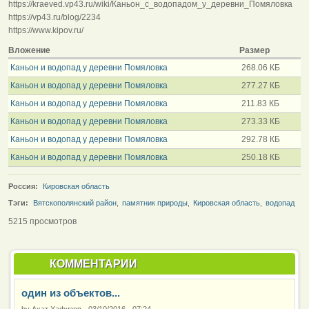
https://kraeved.vp43.ru/wiki/Каньон_с_водопадом_у_деревни_Помяловка
https://vp43.ru/blog/2234
https://www.kipov.ru/
Вложение
Размер
Каньон и водопад у деревни Помяловка
268.06 КБ
Каньон и водопад у деревни Помяловка
277.27 КБ
Каньон и водопад у деревни Помяловка
211.83 КБ
Каньон и водопад у деревни Помяловка
273.33 КБ
Каньон и водопад у деревни Помяловка
292.78 КБ
Каньон и водопад у деревни Помяловка
250.18 КБ
Россия:
Кировская область
Тэги:
Вятскополянский район
,
памятник природы
,
Кировская область
,
водопад
5215 просмотров
КОММЕНТАРИИ
один из объектов...
by
Ахат Хафизов
-
03/10/2016 - 07:24