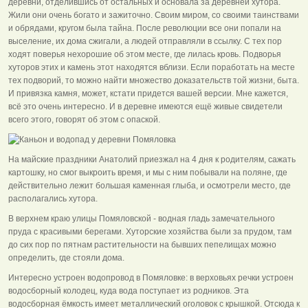
деревни, отделившись от остальных и основала за деревней хутора.
Жили они очень богато и зажиточно. Своим миром, со своими таинствами
и обрядами, кругом была тайна. После революции все они попали на
выселение, их дома сжигали, а людей отправляли в ссылку. С тех пор
ходят поверья нехорошие об этом месте, где лилась кровь. Подворья
хуторов этих и камень этот находятся вблизи. Если поработать на месте
тех подворий, то можно найти множество доказательств той жизни, быта.
И привязка камня, может, кстати придется вашей версии. Мне кажется,
всё это очень интересно. И в деревне имеются ещё живые свидетели
всего этого, говорят об этом с опаской.
На майские праздники Анатолий приезжал на 4 дня к родителям, сажать
картошку, но смог выкроить время, и мы с ним побывали на поляне, где
действительно лежит большая каменная глыба, и осмотрели место, где
располагались хутора.
В верхнем краю улицы Помяловской - водная гладь замечательного
пруда с красивыми берегами. Хуторские хозяйства были за прудом, там
до сих пор по пятнам растительности на бывших пепелищах можно
определить, где стояли дома.
Интересно устроен водопровод в Помяловке: в верховьях речки устроен
водосборный колодец, куда вода поступает из родников. Эта
водосборная ёмкость имеет металлический оголовок с крышкой. Отсюда к