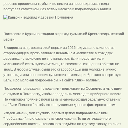
деревне проложены трубы, и по ним из-за перепада высот вода
поступает самотёком, без всяких насосов и водонапорных башен.
Помяловка и Куршино входили в приход кулыжской Крестовоздвиженской
церкви.
В клировых ведомостях этой церкви за 1916 год указано количество
старообрядцев, проживавших в небольшом количестве в этих двух
деревнях, но молокане не упоминаются. Если представители
молоканской секты здесь имелись, то возможно, священник об этом не
знал.. В любом случае, были это старообрядцы или молокане, нужно
уточнять, и мои посещения кулыжских земель приобретают конкретную
цель. Про молокан подробнее см. на сайте "Вики-Поляны".
Позавчера приезжали помощники - поисковики из Сосновки, и мы с ними
съездили в Помяловку, чтобы определить места для приборного поиска.
По культовой поляне с почитаемым камнем создал отдельную статейку
на "Вики-Полянах", чтобы все получаемые данные фиксировать там.
Увидев камень, мои спутники первым делом попробовали с ним
"пообщаться", приложив к нему свои ладони. То ли от учащённого
сердцебиения после интенсивного подъёма по крутому склону, то ли от