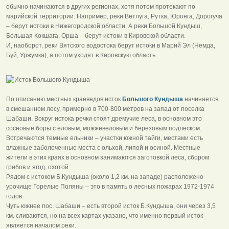
обычно начинаются в других регионах, хотя потом протекают по
марийской территории. Например, реки Ветлуга, Рутка, Юронга, Дорогуча
– берут истоки в Нижегородской области. А реки Большой Кундыш,
Большая Кокшага, Орша – берут истоки в Кировской области.
И, наоборот, реки Вятского водостока берут истоки в Марий Эл (Немда,
Буй, Уржумка), а потом уходят в Кировскую область.
По описанию местных краеведов исток
Большого Кундыша
начинается
в смешанном лесу, примерно в 700-800 метров на запад от поселка
Шабаши. Вокруг истока речки стоят дремучие леса, в основном это
сосновые боры с еловым, можжевеловым и березовым подлеском.
Встречаются темные ельники – участки южной тайги, местами есть
влажные заболоченные места с ольхой, липой и осиной. Местные
жители в этих краях в основном занимаются заготовкой леса, сбором
грибов и ягод, охотой.
Рядом с истоком Б.Кундыша (около 1,2 км. на западе) расположено
урочище Горелые Поляны – это в память о лесных пожарах 1972-1974
годов.
Чуть южнее пос. Шабаши – есть второй исток Б.Кундыша, они через 3,5
км. сливаются, но на всех картах указано, что именно первый исток
является началом реки.