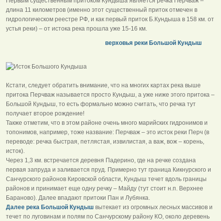
Первым существенным притоком Кундыша является речка Перчваж –
длина 11 километров (именно этот существенный приток отмечен в
гидрологическом реестре РФ, и как первый приток Б.Кундыша в 158 км. от
устья реки) – от истока река прошла уже 15-16 км.
верховья реки Большой Кундыш
Кстати, следует обратить внимание, что на многих картах река выше
притока Перчваж называется просто Кундыш, а уже ниже этого притока –
Большой Кундыш, то есть формально можно считать, что речка тут
получает второе рождение!
Также отметим, что в этом районе очень много марийских гидронимов и
топонимов, например, тоже название: Перчваж – это исток реки Перч (в
переводе: речка быстрая, петлястая, извилистая, а важ, вож – корень,
исток).
Через 1,3 км. встречается деревня Падерино, где на речке создана
первая запруда и заливается пруд. Примерно тут граница Кикнурского и
Санчурского районов Кировской области, Кундыш течет вдоль границы
районов и принимает еще одну речку – Майду (тут стоит н.п. Верхнее
Бараново). Далее впадают притоки Пан и Лубянка.
Далее река Большой Кундыш
вытекает из огромных лесных массивов и
течет по луговинам и полям по Санчурскому району КО, около деревень