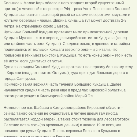
Большое и Малое Киримбаево в него впадает второй существенный
приток (отмеченный в госреестре РФ) – река Ухта. После этого Большой
Кундыш становится настоящей рекой со своими поворотами, омутами и
крутыми берегами – ярами. Ширина Кундыша тут может достигать 2-3
метра, на стремнинах около 1 метра.
Чуть ниже Большой Кундыш протекает мимо примечательной деревни
Кундыш-Мучакш – это в переводе с марийского: исток Кундыша (конец
или крайняя часть реки Кундыш). Следовательно, в древности марийцы
поднимались от Большой Кокшаги вверх по реке – и считали, что
примерно в этих местах исток Б.Кундыша. то есть конец реки – это и есть
её исток, если двигаться от устья.
Буквально рядом Большой Кундыш протекает по первому большому селу
– Корляки (впадает приток Юкшумка), куда приводит большая дорога от
города Санчурска.
Примерно такая верхняя часть течения Большого Кундыша. Далее
начинается средняя часть реки еще в пределах Кировской области, а
потом река уходит в Килемарский район Марий Эл.
Немного про н.п. Шабаши в Кикнурском районе Кировской области –
сейчас такого селения не существует, в летнее время там иногда
располагается кордон егерей, а также стоит техника для лесозаготовок.
Селение появилось (по архивным данным) в начале 19-го века, как
починок при ручье Кундыш. То есть верховья Большого Кундыша в
древности назывался ручьем Кундыш.