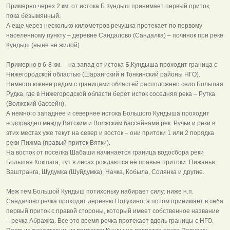
Примерно через 2 км. от истока Б.Кундыш принимает первый приток,
пока безымянный.
А еще через несколько километров речушка протекает по первому
населенному пункту – деревне Сандалово (Сандалка) – починок при реке
Кундыш (ныне не жилой).
Примерно в 6-8 км. - на запад от истока Б.Кундыша проходит граница с
Нижегородской областью (Шарангский и Тонкинский районы НГО).
Немного южнее рядом с границами областей расположено село Большая
Рудка, где в Нижегородской области берет исток соседняя река – Рутка
(Волжский бассейн).
А немного западнее и севернее истока Большого Кундыша проходит
водораздел между Вятским и Волжским бассейнами рек. Ручьи и реки в
этих местах уже текут на север и восток – они притоки 1 или 2 порядка
реки Пижма (правый приток Вятки).
На восток от поселка Шабаши начинается граница водосбора реки
Большая Кокшага, тут в лесах рождаются её правые притоки: Пижанья,
Ваштранга, Шудумка (Шуйдумка), Начка, Кобыла, Солянка и другие.
Меж тем Большой Кундыш потихоньку набирает силу: ниже н.п.
Сандалово речка проходит деревню Потухино, а потом принимает в себя
первый приток с правой стороны, который имеет собственное название
– речка Абражка. Все это время речка протекает вдоль границы с НГО.