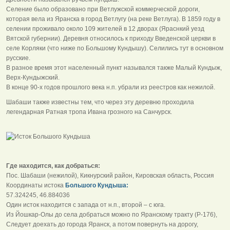
Селение было образовано при Ветлужской коммерческой дороги,
которая вела из Яранска в город Ветлугу (на реке Ветлуга). В 1859 году в
селении проживало около 109 жителей в 12 дворах (Яраснкий уезд
Вятской губернии). Деревня относилось к приходу Введенской церкви в
селе Корляки (что ниже по Большому Кундышу). Селились тут в основном
русские.
В разное время этот населенный пункт назывался также Малый Кундыж,
Верх-Кундыжский.
В конце 90-х годов прошлого века н.п. убрали из реестров как нежилой.
Шабаши также известны тем, что через эту деревню проходила
легендарная Ратная тропа Ивана грозного на Санчурск.
Где находится, как добраться:
Пос. Шабаши (нежилой), Кикнурский район, Кировская область, Россия
Координаты истока
Большого Кундыша:
57.324245, 46.884036
Один исток находится с запада от н.п., второй – с юга.
Из Йошкар-Олы до села добраться можно по Яранскому тракту (Р-176),
Следует доехать до города Яранск, а потом повернуть на дорогу,