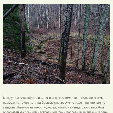
Между тем тучи опустились ниже, а дождь заморосил сильнее, как бы
намекая на то что идти на бывшую смотровую не надо – ничего там не
увидишь. Намеков не понял – дошел, ничего не увидел, зато весь был
облобызан как осенним настроением, так и последним ливнем))) Теперь