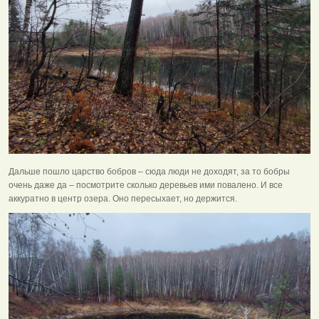
Дальше пошло царство бобров – сюда люди не доходят, за то бобры
очень даже да – посмотрите сколько деревьев ими повалено. И все
аккуратно в центр озера. Оно пересыхает, но держится.