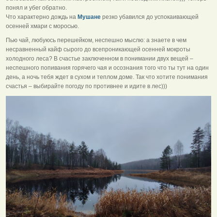
понял и убег обратно.
Что характерно дождь на
Мушане
резко убавился до успокаивающей
осенней хмари с моросью.
Пью чай, любуюсь перешейком, неспешно мыслю: а знаете в чем
несравненный кайф сырого до всепроникающей осенней мокроты
холодного леса? В счастье заключенном в понимании двух вещей –
неспешного попивания горячего чая и осознания того что ты тут на один
день, а ночь тебя ждет в сухом и теплом доме. Так что хотите понимания
счастья – выбирайте погоду по противнее и идите в лес)))