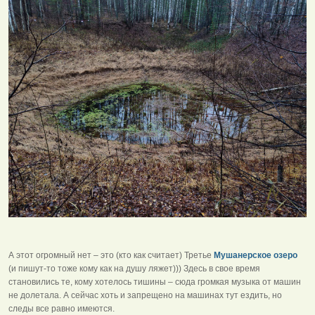
А этот огромный нет – это (кто как считает) Третье
Мушанерское озеро
(и пишут-то тоже кому как на душу ляжет))) Здесь в свое время
становились те, кому хотелось тишины – сюда громкая музыка от машин
не долетала. А сейчас хоть и запрещено на машинах тут ездить, но
следы все равно имеются.