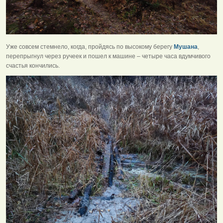
Уже совсем стемнело, когда, пройдясь по высокому берегу
Мушана
,
перепрыгнул через ручеек и пошел к машине – четыре часа вдумчивого
счастья кончились.