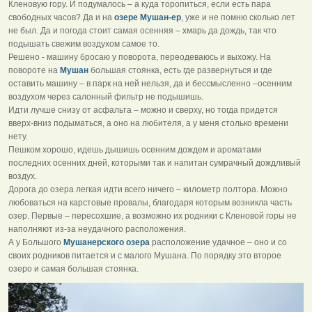
Кленовую гору. И подумалось – а куда торопиться, если есть пара
свободных часов? Да и на
озере Мушан-ер
, уже и не помню сколько лет
не был. Да и погода стоит самая осенняя – хмарь да дождь, так что
подышать свежим воздухом самое то.
Решено - машину бросаю у поворота, переодеваюсь и выхожу. На
повороте на
Мушан
большая стоянка, есть где развернуться и где
оставить машину – в парк на ней нельзя, да и бессмысленно –осенним
воздухом через салонный фильтр не подышишь.
Идти лучше снизу от асфальта – можно и сверху, но тогда придется
вверх-вниз подыматься, а оно на любителя, а у меня столько времени
нету.
Пешком хорошо, идешь дышишь осенним дождем и ароматами
последних осенних дней, которыми так и напитан сумрачный дождливый
воздух.
Дорога до озера легкая идти всего ничего – километр полтора. Можно
любоваться на карстовые провалы, благодаря которым возникла часть
озер. Первые – пересохшие, а возможно их родники с Кленовой горы не
наполняют из-за неудачного расположения.
А у Большого
Мушанерского озера
расположение удачное – оно и со
своих родников питается и с малого Мушана. По порядку это второе
озеро и самая большая стоянка.