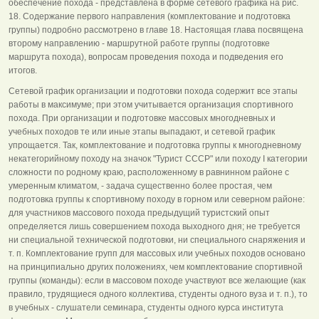
обеспечение похода - представлена в форме сетевого графика на рис.
18. Содержание первого направления (комплектование и подготовка
группы) подробно рассмотрено в главе 18. Настоящая глава посвящена
второму направлению - маршрутной работе группы (подготовке
маршрута похода), вопросам проведения похода и подведения его
итогов.
Сетевой график организации и подготовки похода содержит все этапы
работы в максимуме; при этом учитывается организация спортивного
похода. При организации и подготовке массовых многодневных и
учебных походов те или иные этапы выпадают, и сетевой график
упрощается. Так, комплектование и подготовка группы к многодневному
некатегорийному походу на значок "Турист СССР" или походу I категории
сложности по родному краю, расположенному в равнинном районе с
умеренным климатом, - задача существенно более простая, чем
подготовка группы к спортивному походу в горном или северном районе:
для участников массового похода предыдущий туристский опыт
определяется лишь совершением похода выходного дня; не требуется
ни специальной технической подготовки, ни специального снаряжения и
т. п. Комплектование групп для массовых или учебных походов основано
на принципиально других положениях, чем комплектование спортивной
группы (команды): если в массовом походе участвуют все желающие (как
правило, трудящиеся одного коллектива, студенты одного вуза и т. п.), то
в учебных - слушатели семинара, студенты одного курса института