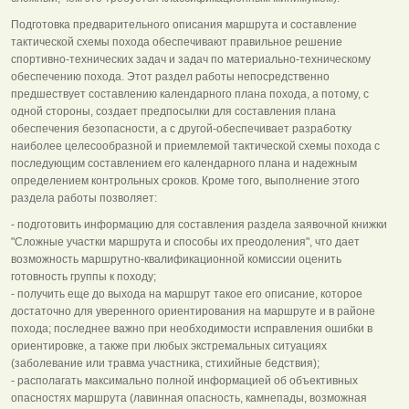
Подготовка предварительного описания маршрута и составление
тактической схемы похода обеспечивают правильное решение
спортивно-технических задач и задач по материально-техническому
обеспечению похода. Этот раздел работы непосредственно
предшествует составлению календарного плана похода, а потому, с
одной стороны, создает предпосылки для составления плана
обеспечения безопасности, а с другой-обеспечивает разработку
наиболее целесообразной и приемлемой тактической схемы похода с
последующим составлением его календарного плана и надежным
определением контрольных сроков. Кроме того, выполнение этого
раздела работы позволяет:
- подготовить информацию для составления раздела заявочной книжки
"Сложные участки маршрута и способы их преодоления", что дает
возможность маршрутно-квалификационной комиссии оценить
готовность группы к походу;
- получить еще до выхода на маршрут такое его описание, которое
достаточно для уверенного ориентирования на маршруте и в районе
похода; последнее важно при необходимости исправления ошибки в
ориентировке, а также при любых экстремальных ситуациях
(заболевание или травма участника, стихийные бедствия);
- располагать максимально полной информацией об объективных
опасностях маршрута (лавинная опасность, камнепады, возможная