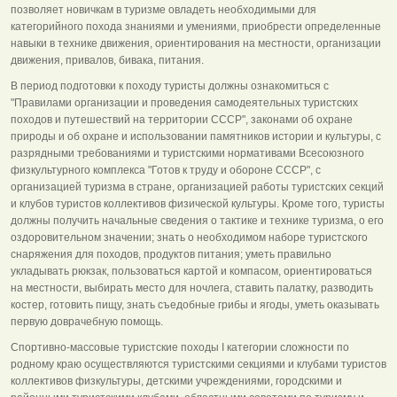
позволяет новичкам в туризме овладеть необходимыми для
категорийного похода знаниями и умениями, приобрести определенные
навыки в технике движения, ориентирования на местности, организации
движения, привалов, бивака, питания.
В период подготовки к походу туристы должны ознакомиться с
"Правилами организации и проведения самодеятельных туристских
походов и путешествий на территории СССР", законами об охране
природы и об охране и использовании памятников истории и культуры, с
разрядными требованиями и туристскими нормативами Всесоюзного
физкультурного комплекса "Готов к труду и обороне СССР", с
организацией туризма в стране, организацией работы туристских секций
и клубов туристов коллективов физической культуры. Кроме того, туристы
должны получить начальные сведения о тактике и технике туризма, о его
оздоровительном значении; знать о необходимом наборе туристского
снаряжения для походов, продуктов питания; уметь правильно
укладывать рюкзак, пользоваться картой и компасом, ориентироваться
на местности, выбирать место для ночлега, ставить палатку, разводить
костер, готовить пищу, знать съедобные грибы и ягоды, уметь оказывать
первую доврачебную помощь.
Спортивно-массовые туристские походы I категории сложности по
родному краю осуществляются туристскими секциями и клубами туристов
коллективов физкультуры, детскими учреждениями, городскими и