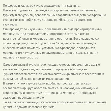
По форме и характеру туризм разделяют на два типа:
Плановый туризм - это походы и экскурсии по путевкам советов во
туризму и экскурсиям, добровольных спортивных обществ, экскурсионно-
туристских станций и других организаций, которые занимаются
туризмом.
Они проходят по изученным, описанным и иногда промаркированным
маршрутам, под руководством инструкторов, которые имеют
достаточный опыт и хорошее знание местности. Весь маршрут, как
правило, проходит через туристские базы, где участники походов
обеспечиваются ночлегом, услугами экскурсоводов, проводников,
медицинским и культурным обслуживанием, а на отдельных частях
маршрута - транспортом.
Самодеятельный туризм - это походы, которые проводятся с целью
активного отдыха и оздоровления трудящихся и молодежи.
Туризм является составной частью системы физического воспитания в
повседневной жизни широких масс населения.
В таких случаях туристы сами подбирают состав группы, сами
составляют маршрут, обеспечивают себя необходимым походным
снаряжением и продуктами питания, а на маршруте - организуют
экскурсии, переходы и ночлег.
Такая форма организации туристских походов наиболее полно отвечает
целям и задачам массового туризма.