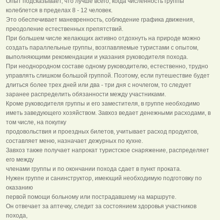
Опыт подсказывает, что лучше всего, когда численность группы
колеблется в пределах 8 - 12 человек.
Это обеспечивает маневренность, соблюдение графика движения,
преодоление естественных препятствий.
При большем числе желающих активно отдохнуть на природе можно
создать параллельные группы, возглавляемые туристами с опытом,
выполняющими рекомендации и указания руководителя похода.
При неоднородном составе одному руководителю, естественно, трудно
управлять слишком большой группой. Поэтому, если путешествие будет
длиться более трех дней или два - три дня с ночлегом, то следует
заранее распределить обязанности между участниками.
Кроме руководителя группы и его заместителя, в группе необходимо
иметь заведующего хозяйством. Завхоз ведает денежными расходами, в
том числе, на покупку
продовольствия и проездных билетов, учитывает расход продуктов,
составляет меню, назначает дежурных по кухне.
Завхоз также получает напрокат туристское снаряжение, распределяет
его между
членами группы и по окончании похода сдает в пункт проката.
Нужен группе и санинструктор, имеющий необходимую подготовку по
оказанию
первой помощи больному или пострадавшему на маршруте.
Он отвечает за аптечку, следит за состоянием здоровья участников
похода,