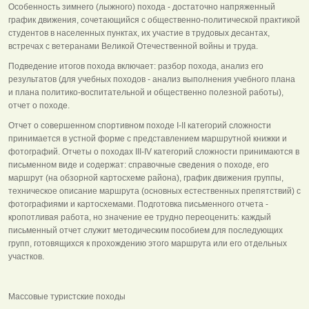
Особенность зимнего (лыжного) похода - достаточно напряженный
график движения, сочетающийся с общественно-политической практикой
студентов в населенных пунктах, их участие в трудовых десантах,
встречах с ветеранами Великой Отечественной войны и труда.
Подведение итогов похода включает: разбор похода, анализ его
результатов (для учебных походов - анализ выполнения учебного плана
и плана политико-воспитательной и общественно полезной работы),
отчет о походе.
Отчет о совершенном спортивном походе I-II категорий сложности
принимается в устной форме с представлением маршрутной книжки и
фотографий. Отчеты о походах III-IV категорий сложности принимаются в
письменном виде и содержат: справочные сведения о походе, его
маршрут (на обзорной картосхеме района), график движения группы,
техническое описание маршрута (основных естественных препятствий) с
фотографиями и картосхемами. Подготовка письменного отчета -
кропотливая работа, но значение ее трудно переоценить: каждый
письменный отчет служит методическим пособием для последующих
групп, готовящихся к прохождению этого маршрута или его отдельных
участков.
Массовые туристские походы