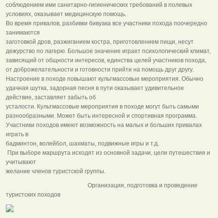
соблюдением ими санитарно-гигиенических требований в полевых
условиях, оказывает медицинскую помощь.
Во время привалов, разбивки бивуака все участники похода поочередно
занимаются
заготовкой дров, разжиганием костра, приготовлением пищи, несут
дежурство по лагерю. Большое значение играет психологический климат,
зависящий от общности интересов, единства целей участников похода,
от доброжелательности и готовности прийти на помощь друг другу.
Настроение в походе повышают культмассовые мероприятия. Обычно
удачная шутка, задорная песня в пути оказывает удивительное
действие, заставляет забыть об
усталости. Культмассовые мероприятия в походе могут быть самыми
разнообразными. Может быть интересной и спортивная программа.
Участники походов имеют возможность на малых и больших привалах
играть в
бадминтон, волейбол, шахматы, подвижные игры и т.д.
При выборе маршрута исходят из основной задачи, цели путешествия и
учитывают
желание членов туристской группы.
Организация, подготовка и проведение
туристских походов