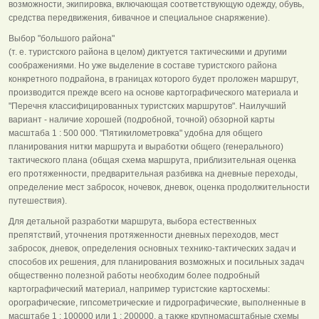
возможности, экипировка, включающая соответствующую одежду, обувь,
средства передвижения, бивачное и специальное снаряжение).
Выбор "большого района"
(т. е. туристского района в целом) диктуется тактическими и другими
соображениями. Но уже выделение в составе туристского района
конкретного подрайона, в границах которого будет проложен маршрут,
производится прежде всего на основе картографического материала и
"Перечня классифицированных туристских маршрутов". Наилучший
вариант - наличие хорошей (подробной, точной) обзорной карты
масштаба 1 : 500 000. "Пятикилометровка" удобна для общего
планирования нитки маршрута и выработки общего (генерального)
тактического плана (общая схема маршрута, приблизительная оценка
его протяженности, предварительная разбивка на дневные переходы,
определение мест забросок, ночевок, дневок, оценка продолжительности
путешествия).
Для детальной разработки маршрута, выбора естественных
препятствий, уточнения протяженности дневных переходов, мест
забросок, дневок, определения основных технико-тактических задач и
способов их решения, для планирования возможных и посильных задач
общественно полезной работы необходим более подробный
картографический материал, например туристские картосхемы:
орографические, гипсометрические и гидрографические, выполненные в
масштабе 1 : 100000 или 1 : 200000, а также крупномасштабные схемы