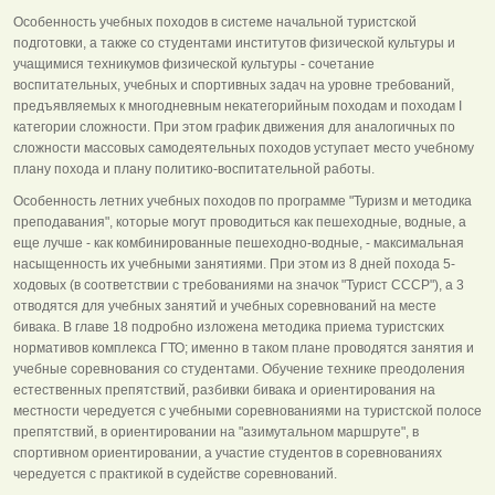
Особенность учебных походов в системе начальной туристской
подготовки, а также со студентами институтов физической культуры и
учащимися техникумов физической культуры - сочетание
воспитательных, учебных и спортивных задач на уровне требований,
предъявляемых к многодневным некатегорийным походам и походам I
категории сложности. При этом график движения для аналогичных по
сложности массовых самодеятельных походов уступает место учебному
плану похода и плану политико-воспитательной работы.
Особенность летних учебных походов по программе "Туризм и методика
преподавания", которые могут проводиться как пешеходные, водные, а
еще лучше - как комбинированные пешеходно-водные, - максимальная
насыщенность их учебными занятиями. При этом из 8 дней похода 5-
ходовых (в соответствии с требованиями на значок "Турист СССР"), а 3
отводятся для учебных занятий и учебных соревнований на месте
бивака. В главе 18 подробно изложена методика приема туристских
нормативов комплекса ГТО; именно в таком плане проводятся занятия и
учебные соревнования со студентами. Обучение технике преодоления
естественных препятствий, разбивки бивака и ориентирования на
местности чередуется с учебными соревнованиями на туристской полосе
препятствий, в ориентировании на "азимутальном маршруте", в
спортивном ориентировании, а участие студентов в соревнованиях
чередуется с практикой в судействе соревнований.