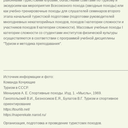
районными туристскими клубами, областными советами по туризму и
экскурсиям как мероприятия Всесоюзного похода (звездные походы) или
как учебно-тренировочные походы для слушателей семинаров второго
этапа начальной туристской подготовки (подготовки руководителей
многодневных некатегорийных походов, походов I категории сложности и
участников походов II категории сложности). Массовые учебные походы I
категории сложности со студентами институтов физической культуры
осуществляются в соответствии с программой учебной дисциплины
"Туризм и методика преподавания".
______________________________________________________________
Источник информации и фото:
Команда Кочующие
Туризм в СССР.
Меньчуков А. Е. Спортивные походы. Изд. 1. «Мысль», 1969.
Ганопольский В.И., Безносиков Е.Я., Булатов В.Г. Туризм и спортивное
ориентирование
https://tourlib.net/
https://naperekate.narod.ru/
Организация, подготовка и проведение туристских походов.