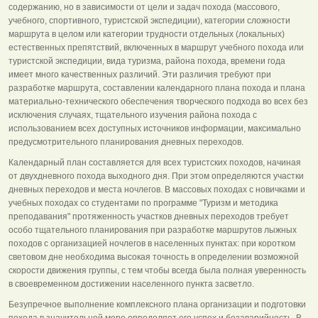
содержанию, но в зависимости от цели и задач похода (массового,
учебного, спортивного, туристской экспедиции), категории сложности
маршрута в целом или категории трудности отдельных (локальных)
естественных препятствий, включенных в маршрут учебного похода или
туристской экспедиции, вида туризма, района похода, времени года
имеет много качественных различий. Эти различия требуют при
разработке маршрута, составлении календарного плана похода и плана
материально-технического обеспечения творческого подхода во всех без
исключения случаях, тщательного изучения района похода с
использованием всех доступных источников информации, максимально
предусмотрительного планирования дневных переходов.
Календарный план составляется для всех туристских походов, начиная
от двухдневного похода выходного дня. При этом определяются участки
дневных переходов и места ночлегов. В массовых походах с новичками и
учебных походах со студентами по программе "Туризм и методика
преподавания" протяженность участков дневных переходов требует
особо тщательного планирования при разработке маршрутов лыжных
походов с организацией ночлегов в населенных пунктах: при коротком
световом дне необходима высокая точность в определении возможной
скорости движения группы, с тем чтобы всегда была полная уверенность
в своевременном достижении населенного пункта засветло.
Безупречное выполнение комплексного плана организации и подготовки
похода в значительной мере определяет его успех и безаварийность. В