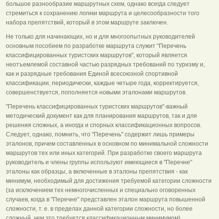
большое разнообразие маршрутных схем, однако всегда следует
стремиться к сохранению логики маршрута и целесообразности того
набора препятствий, который в этом маршруте заключен.
Не только для начинающих, но и для многоопытных руководителей
основным пособием по разработке маршрута служит "Перечень
классифицированных туристских маршрутов", который является
неотъемлемой составной частью разрядных требований по туризму и,
как и разрядные требования Единой всесоюзной спортивной
классификации, периодически, каждые четыре года, корректируется,
совершенствуется, пополняется новыми эталонами маршрутов.
"Перечень классифицированных туристских маршрутов"-важный
методический документ как для планирования маршрутов, так и для
решения сложных, а иногда и спорных классификационных вопросов.
Следует, однако, помнить, что "Перечень" содержит лишь примеры
эталонов, причем составленных в основном по минимальной сложности
маршрутов тех или иных категорий. При разработке своего маршрута
руководитель и члены группы используют имеющиеся в "Перечне"
эталоны как образцы, а включенные в эталоны препятствия - как
минимум, необходимый для достижения требуемой категории сложности
(за исключением тех немногочисленных и специально оговоренных
случаев, когда в "Перечне" представлен эталон маршрута повышенной
сложности, т. е. в пределах данной категории сложности, но более
сложный, чем это требуется классификационным минимумом).