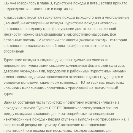
Как уже говорилось в главе 3, туристские походы и путешествия принято
подразделять на массовые и спортивные.
К массовым относятся туристские походы выходного дня и многодневные
(3-5 дней) некатегорийные походы. Туристские походы I категории
сложности по родному краю (при условии достаточно населенной
местности) можно квалифицировать как спортивно-массовые. Все
остальные походы I-V категории сложности (включая походы I категории
сложности по малонаселенной местности) принято относить к
спортивным.
Туристские походы выходного дня, проводимые как массовые
мероприятия туристскими секциями коллективов физической культуры,
детскими учреждениями, городскими и районными туристскими клубами,
имеют своими задачами организацию активного отдыха трудящихся и
учащейся молодежи, сдачу норм комплекса ГТО по туризму, подготовку
новичков к выполнению нормативных требований на значки "Юный
турист.
Важная составная часть туристской подготовки новичков - участие в
походах на значок "Турист СССР". Являясь промежуточным звеном
между походами выходного дня и категорийными, многодневные
некатегорийные походы - первая ступень к выполнению требований на III
спортивный разряд по туризму. Совершение многодневного
некатегорийного похода или нескольких походов выходного дня