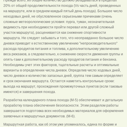
Прежде всего, их общее количество должно укладываться в пределах
20% от общей продолжительности похода (Vs часть дней, проведенных
на маршруте, или в среднем каждый пятый день похода). Большее число
неходовых дней, не обусловленное серьезными причинами (очень
сложные метеорологические условия: пурга, туман, незначительная
видимость при необходимости пройти перевал или другой сложный
участок маршрута), расценивается как снижение спортивности
маршрута. Не следует забывать и того, что неоправданно большое число
дневок приводит к естественному увеличению "непроизводительного"
расхода продуктов питания и топлива, к дополнительному увеличению
веса рюкзаков, а следовательно, к снижению скорости движения группы и
опять-таки к дополнительному расходу продуктов питания и бензина.
Необходимы учет этих факторов, тщательные расчеты и оптимальные
варианты в определении числа дневок. Определив число ходовых дней,
число дневок и количество запасных дней, группа тем самым определяет
и срок окончания маршрута. Остается наметить контрольные сроки:
выхода на маршрут, прохождения промежуточных пунктов (если таковые
имеются) и завершения похода.
Разработка календарного плана похода (М-5) обеспечивает и детальную
проработку плана обеспечения безопасности. Этим разделом работы
завершается подготовка всех необходимых материалов для оформления
заявочных и маршрутных документов. (М-6).
Маршрутная работа, как об этом уже упоминалось, едина по форме и