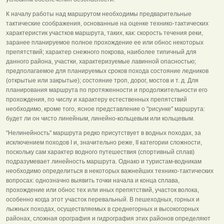
К началу работы над маршрутом необходимы предварительные
тактические соображения, основанные на оценке технико-тактических
характеристик участков маршрута, таких, как: скорость течения реки,
заранее планируемое полное прохождение ее или обнос некоторых
препятствий; характер снежного покрова, наиболее типичный для
данного района, участки, характеризуемые лавинной опасностью;
предполагаемое для планируемых сроков похода состояние ледников
(открытые или закрытые); состояние троп, дорог, мостов и т. д. Для
планирования маршрута по протяженности и продолжительности его
прохождения, по числу и характеру естественных препятствий
необходимо, кроме того, ясное представление о "рисунке" маршрута:
будет ли он чисто линейным, линейно-кольцевым или кольцевым.
"Нелинейность" маршрута редко присутствует в водных походах, за
исключением походов I и, значительно реже, II категории сложности,
поскольку сам характер водного путешествия (спортивный сплав)
подразумевает линейность маршрута. Однако и туристам-водникам
необходимо определиться в некоторых важнейших технико-тактических
вопросах: однозначно выявить точки начала и конца сплава,
прохождение или обнос тех или иных препятствий, участок волока,
особенно когда этот участок перевальный. В пешеходных, горных и
лыжных походах, осуществляемых в среднегорных и высокогорных
районах, сложная орография и гидрография этих районов определяют