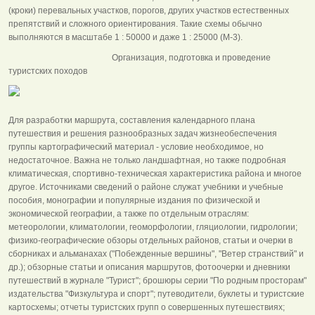
(кроки) перевальных участков, порогов, других участков естественных
препятствий и сложного ориентирования. Такие схемы обычно
выполняются в масштабе 1 : 50000 и даже 1 : 25000 (М-3).
Организация, подготовка и проведение
туристских походов
Для разработки маршрута, составления календарного плана
путешествия и решения разнообразных задач жизнеобеспечения
группы картографический материал - условие необходимое, но
недостаточное. Важна не только ландшафтная, но также подробная
климатическая, спортивно-техническая характеристика района и многое
другое. Источниками сведений о районе служат учебники и учебные
пособия, монографии и популярные издания по физической и
экономической географии, а также по отдельным отраслям:
метеорологии, климатологии, геоморфологии, гляциологии, гидрологии;
физико-географические обзоры отдельных районов, статьи и очерки в
сборниках и альманахах ("Побежденные вершины", "Ветер странствий" и
др.); обзорные статьи и описания маршрутов, фотоочерки и дневники
путешествий в журнале "Турист"; брошюры серии "По родным просторам"
издательства "Физкультура и спорт"; путеводители, буклеты и туристские
картосхемы; отчеты туристских групп о совершенных путешествиях;