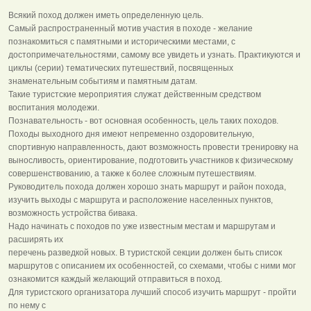
Всякий поход должен иметь определенную цель.
Самый распространенный мотив участия в походе - желание
познакомиться с памятными и историческими местами, с
достопримечательностями, самому все увидеть и узнать. Практикуются и
циклы (серии) тематических путешествий, посвященных
знаменательным событиям и памятным датам.
Такие туристские мероприятия служат действенным средством
воспитания молодежи.
Познавательность - вот основная особенность, цель таких походов.
Походы выходного дня имеют непременно оздоровительную,
спортивную направленность, дают возможность провести тренировку на
выносливость, ориентирование, подготовить участников к физическому
совершенствованию, а также к более сложным путешествиям.
Руководитель похода должен хорошо знать маршрут и район похода,
изучить выходы с маршрута и расположение населенных пунктов,
возможность устройства бивака.
Надо начинать с походов по уже известным местам и маршрутам и
расширять их
перечень разведкой новых. В туристской секции должен быть список
маршрутов с описанием их особенностей, со схемами, чтобы с ними мог
ознакомится каждый желающий отправиться в поход.
Для туристского организатора лучший способ изучить маршрут - пройти
по нему с