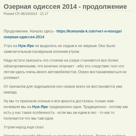
Озерная одиссея 2014 - продолжение
Posted СР, 08/10/2014 - 21:17
Продолжение. Начало здесь -
https://komanda-k.ru/отчет-о-походе/
озерная-одиссея-2014
Утро на
Нуж-Яре
не выдалось не седым и не хмурым. Оно было
замечательным пасмурным осенним утром.
Надо кстати признать что стоянки на озере становятся все более
облагороженными, что конечно огорчает - ибо это следствие того что
летом здесь очень много автомобилистов. Озеро востанавливаться не
успевает.
От причалов для гидроциклов оно скорее всего не востановится уже
никогда.
Ну мы то приехали осенью и вся красота досталась только нам -
ночевали мы на
Нуж-Яре
традиционно одни. Традиционно - потому как
есть у нас такая особенность - если мы уж едем в лес - то как то
получается что мы там одни.
Утром народ еще спал.
Огромное спасибо Михаилу за разведенный костер, Лидии за завтрак,