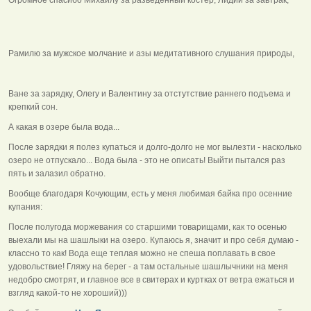
Рамилю за мужское молчание и азы медитативного слушания природы,
Ване за зарядку, Олегу и Валентину за отстутствие раннего подъема и
крепкий сон.
А какая в озере была вода...
После зарядки я полез купаться и долго-долго не мог вылезти - насколько
озеро не отпускало... Вода была - это не описать! Выйти пытался раз
пять и залазил обратно.
Вообще благодаря Кочующим, есть у меня любимая байка про осенние
купания:
После полугода моржевания со старшими товарищами, как то осенью
выехали мы на шашлыки на озеро. Купаюсь я, значит и про себя думаю -
классно то как! Вода еще теплая можно не спеша поплавать в свое
удовольствие! Гляжу на берег - а там остальные шашлычники на меня
недобро смотрят, и главное все в свитерах и куртках от ветра ежаться и
взгляд какой-то не хороший)))