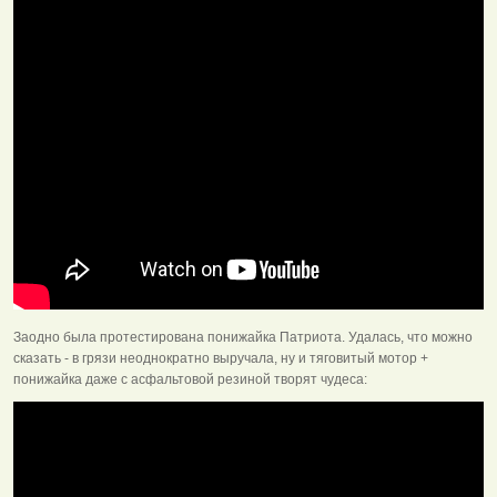
Заодно была протестирована понижайка Патриота. Удалась, что можно
сказать - в грязи неоднократно выручала, ну и тяговитый мотор +
понижайка даже с асфальтовой резиной творят чудеса: