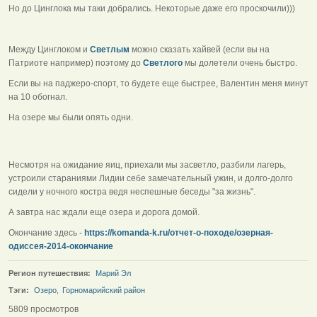
Но до Цинглока мы таки добрались. Некоторые даже его проскочили)))
Между Цинглоком и
Светлым
можно сказать хайвей (если вы на
Патриоте например) поэтому до
Светлого
мы долетели очень быстро.
Если вы на паджеро-спорт, то будете еще быстрее, Валентин меня минут
на 10 обогнал.
На озере мы были опять одни.
Несмотря на ожидание яиц, приехали мы засветло, разбили лагерь,
устроили стараниями Лидии себе замечательный ужин, и долго-долго
сидели у ночного костра ведя неспешные беседы "за жизнь".
А завтра нас ждали еще озера и дорога домой.
Окончание здесь -
https://komanda-k.ru/отчет-о-походе/озерная-
одиссея-2014-окончание
Регион путешествия:
Марий Эл
Тэги:
Озеро
,
Горномарийский район
5809 просмотров