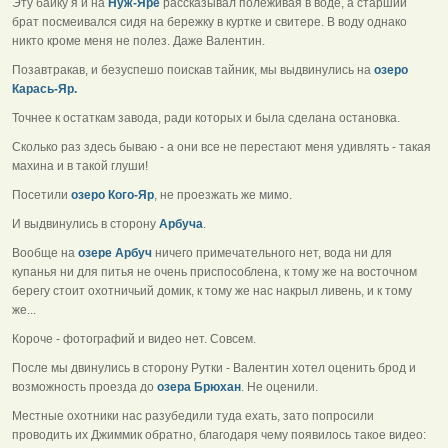
Эту байку я и на
Нуж-Яре
рассказывал полеживая в воде, а старший
брат посмеивался сидя на бережку в куртке и свитере. В воду однако
никто кроме меня не полез. Даже Валентин.
Позавтракав, и безуспешо поискав тайник, мы выдвинулись на
озеро
Карась-Яр.
Точнее к остаткам завода, ради которых и была сделана остановка.
Сколько раз здесь бываю - а они все не перестают меня удивлять - такая
махина и в такой глуши!
Посетили
озеро Кого-Яр
, не проезжать же мимо.
И выдвинулись в сторону
Арбуча
.
Вообще на
озере Арбуч
ничего примечательного нет, вода ни для
купанья ни для питья не очень приспособлена, к тому же на восточном
берегу стоит охотничьий домик, к тому же нас накрыл ливень, и к тому
же...
Короче - фотографий и видео нет. Совсем.
После мы двинулись в сторону Рутки - Валентин хотел оценить брод и
возможность проезда до
озера Брюхан
. Не оценили.
Местные охотники нас разубедили туда ехать, зато попросили
проводить их Джиммик обратно, благодаря чему появилось такое видео: