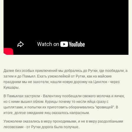
Далее без особых приключений мы добрались до Рутки, где пообедали, а
затем и до Памьял. Ехать узкоколейкой от Рутки, как на майские
праздники мы не захотели, нашли новую дорожку на Цинглок - через
Кукшары.
В Памьялах застряли - Валентину пообещали свежего молочка и яичек,
но с ними вышел облом. Курицы почему то несли яйца сразу с
цыплятами, и попытки их приготовить оборачивались "кровищей". В
итоге, долгое ожидание яиц оказалось напрасным.
Узкоколеки оказались в меру проходимыми, и не в меру раздолбаными
лесовозами - от Рутки дорога была получше.