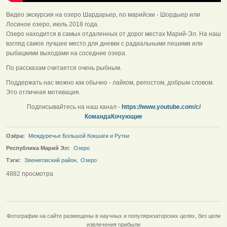
Видео экскурсия на озеро Шардарьер, по марийски - Шордыер или
Лосиное озеро, июль 2018 года.
Озеро находится в самых отдаленных от дорог местах Марий-Эл. На наш
взгляд самое лучшее место для дневки с радиальными пешими или
рыбацкими выходами на соседние озера.
По рассказам считается очень рыбным.
Поддержать нас можно как обычно - лайком, репостом, добрым словом.
Это отличная мотивация.
Подписывайтесь на наш канал -
https://www.youtube.com/c/
КомандаКочующие
Озёра:
Междуречье Большой Кокшаги и Рутки
Республика Марий Эл:
Озеро
Тэги:
Звениговский район
,
Озеро
4882 просмотра
Фотографии на сайте размещены в научных и популяризаторских целях, без цели
извлечения прибыли