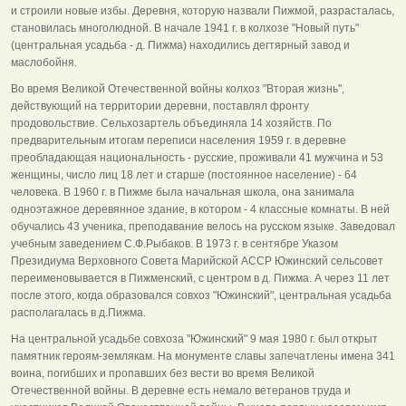
и строили новые избы. Деревня, которую назвали Пижмой, разрасталась,
становилась многолюдной. В начале 1941 г. в колхозе "Новый путь"
(центральная усадьба - д. Пижма) находились дегтярный завод и
маслобойня.
Во время Великой Отечественной войны колхоз "Вторая жизнь",
действующий на территории деревни, поставлял фронту
продовольствие. Сельхозартель объединяла 14 хозяйств. По
предварительным итогам переписи населения 1959 г. в деревне
преобладающая национальность - русские, проживали 41 мужчина и 53
женщины, число лиц 18 лет и старше (постоянное население) - 64
человека. В 1960 г. в Пижме была начальная школа, она занимала
одноэтажное деревянное здание, в котором - 4 классные комнаты. В ней
обучались 43 ученика, преподавание велось на русском языке. Заведовал
учебным заведением С.Ф.Рыбаков. В 1973 г. в сентябре Указом
Президиума Верховного Совета Марийской АССР Южинский сельсовет
переименовывается в Пижменский, с центром в д. Пижма. А через 11 лет
после этого, когда образовался совхоз "Южинский", центральная усадьба
располагалась в д.Пижма.
На центральной усадьбе совхоза "Южинский" 9 мая 1980 г. был открыт
памятник героям-землякам. На монументе славы запечатлены имена 341
воина, погибших и пропавших без вести во время Великой
Отечественной войны. В деревне есть немало ветеранов труда и