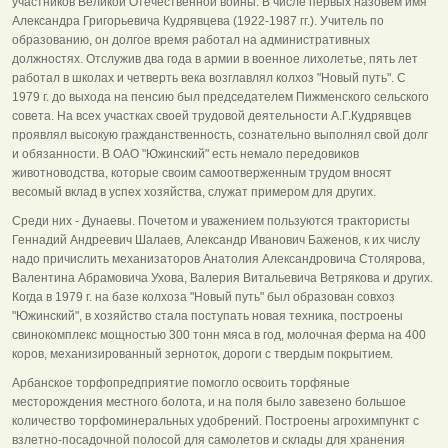
участников Великой Отечественной войны. В числе первых назовем имя
Александра Григорьевича Кудрявцева (1922-1987 гг.). Учитель по
образованию, он долгое время работал на административных
должностях. Отслужив два года в армии в военное лихолетье, пять лет
работал в школах и четверть века возглавлял колхоз "Новый путь". С
1979 г. до выхода на пенсию был председателем Пижменского сельского
совета. На всех участках своей трудовой деятельности А.Г.Кудрявцев
проявлял высокую гражданственность, сознательно выполнял свой долг
и обязанности. В ОАО "Южинский" есть немало передовиков
животноводства, которые своим самоотверженным трудом вносят
весомый вклад в успех хозяйства, служат примером для других.
Среди них - Дунаевы. Почетом и уважением пользуются трактористы
Геннадий Андреевич Шалаев, Александр Иванович Баженов, к их числу
надо причислить механизаторов Анатолия Александровича Столярова,
Валентина Абрамовича Ухова, Валерия Витальевича Ветрякова и других.
Когда в 1979 г. на базе колхоза "Новый путь" был образован совхоз
"Южинский", в хозяйство стала поступать новая техника, построены
свинокомплекс мощностью 300 тонн мяса в год, молочная ферма на 400
коров, механизированный зерноток, дороги с твердым покрытием.
Арбанское торфопредприятие помогло освоить торфяные
месторождения местного болота, и на поля было завезено большое
количество торфоминеральных удобрений. Построены агрохимпункт с
взлетно-посадочной полосой для самолетов и склады для хранения