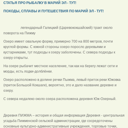
СТАТЬЯ ПРО РЫБАЛКУ В МАРИЙ ЭЛ - ТУТ!
ПОХОДЫ, СПЛАВЫ И ПУТЕШЕСТВИЯ ПО МАРИЙ ЭЛ - ТУТ!
легендарный Галицкий (Царевококшайский) тракт около
поворота на Пижму
Озеро имеет овальную форму, примерно 700 на 800 метров, почти
круглой формы. С южной стороны озеро поросло деревьями и
кустарниками, тут подходы к озеру заболочены. С севера подходы к
озеру открыты.
На озере рыбачит местное население, так как на берегу лежат сети и
морды, есть лодки-долблёнки.
Озеро расположено в долине речки Пыжма, левый приток реки Южовка
(приток Большой Кокшаги), вероятно, это и дало название деревне и
озеру.
С севера недалеко около озера расположена деревня Юж-Озерный.
Деревня ПИЖМА – история и общая информация Деревня - центральная
усадьба Пижменской сельской администрации, где сосредоточены
основные культурно-административные учреждения, торговые точки,