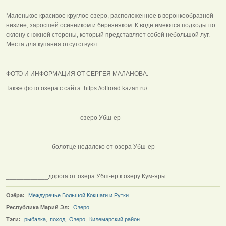
Маленькое красивое круглое озеро, расположенное в воронкообразной
низине, заросшей осинником и березняком. К воде имеются подходы по
склону с южной стороны, который представляет собой небольшой луг.
Места для купания отсутствуют.
ФОТО И ИНФОРМАЦИЯ ОТ СЕРГЕЯ МАЛАНОВА.
Также фото озера с сайта: https://offroad.kazan.ru/
_____________________озеро Убш-ер
_____________болотце недалеко от озера Убш-ер
____________дорога от озера Убш-ер к озеру Кум-яры
Озёра:
Междуречье Большой Кокшаги и Рутки
Республика Марий Эл:
Озеро
Тэги:
рыбалка
,
поход
,
Озеро
,
Килемарский район