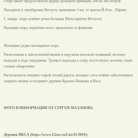
Озеро имеет продолговатую форму размером примерно 200 на 300 метров.
Находится в левобережье Ветлуги, примернов 3 км. от трассы Й-Ола – Юрино.
С запада озеро огибает речка Большая Шита (приток Ветлуги).
Название озера, вероятнее всего, произошло от фамилии.
Маленькое редко посещаемое озеро.
Расположено в заболоченной низине и окружено моховой сплавиной, поэтому
подходы к воде затруднены. Тропы и подходы к озеру отсутствуют, поэтому озеро
сложно обнаружить.
Располагается севернее старой лесной дороги, которая с юга огибает заболоченную
озерную низину и соединяет деревни Красное Иваново и Икса.
ФОТО И ИНФОРМАЦИЯ ОТ СЕРГЕЯ МАЛАНОВА.
Деревня ИКСА (https://www.12rus.ru/List/41/3019/)