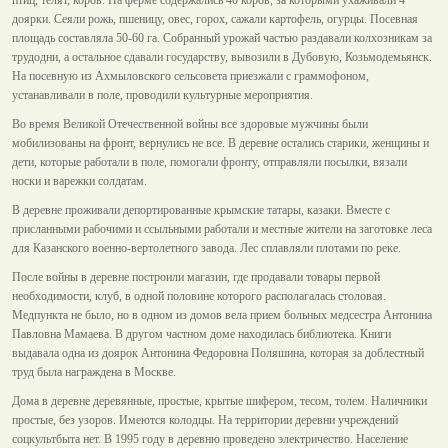
доярки. Сеяли рожь, пшеницу, овес, горох, сажали картофель, огурцы. Посевная
площадь составляла 50-60 га. Собранный урожай частью раздавали колхозникам за
трудодни, а остальное сдавали государству, вывозили в Дубовую, Козьмодемьянск.
На посевную из Ахмыловского сельсовета приезжали с граммофоном,
устанавливали в поле, проводили культурные мероприятия.
Во время Великой Отечественной войны все здоровые мужчины были
мобилизованы на фронт, вернулись не все. В деревне остались старики, женщины и
дети, которые работали в поле, помогали фронту, отправляли посылки, вязали
носки и варежки солдатам.
В деревне проживали депортированные крымские татары, казаки. Вместе с
присланными рабочими и ссыльными работали и местные жители на заготовке леса
для Казанского военно-вертолетного завода. Лес сплавляли плотами по реке.
После войны в деревне построили магазин, где продавали товары первой
необходимости, клуб, в одной половине которого располагалась столовая.
Медпункта не было, но в одном из домов вела прием больных медсестра Антонина
Павловна Мамаева. В другом частном доме находилась библиотека. Книги
выдавала одна из доярок Антонина Федоровна Поляшина, которая за доблестный
труд была награждена в Москве.
Дома в деревне деревянные, простые, крытые шифером, тесом, толем. Наличники
простые, без узоров. Имеются колодцы. На территории деревни учреждений
соцкультбыта нет. В 1995 году в деревню проведено электричество. Население