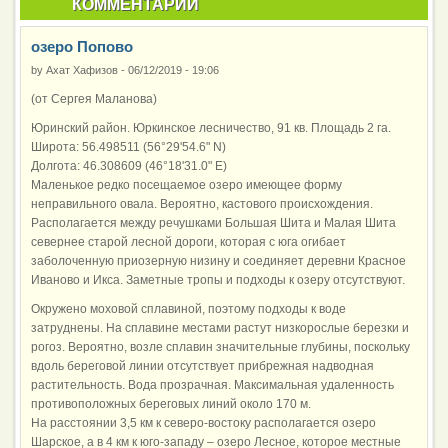
КОММЕНТАРИИ
озеро Попово
by
Ахат Хафизов
-
06/12/2019 - 19:06
(от Сергея Маланова)
Юринский район. Юркинское лесничество, 91 кв. Площадь 2 га.
Широта: 56.498511 (56°29'54.6" N)
Долгота: 46.308609 (46°18'31.0" E)
Маленькое редко посещаемое озеро имеющее форму
неправильного овала. Вероятно, кастового происхождения.
Располагается между речушками Большая Шита и Малая Шита
севернее старой лесной дороги, которая с юга огибает
заболоченную приозерную низину и соединяет деревни Красное
Иваново и Икса. Заметные тропы и подходы к озеру отсутствуют.
Окружено моховой сплавиной, поэтому подходы к воде
затруднены. На сплавине местами растут низкорослые березки и
рогоз. Вероятно, возле сплавин значительные глубины, поскольку
вдоль береговой линии отсутствует прибрежная надводная
растительность. Вода прозрачная. Максимальная удаленность
противоположных береговых линий около 170 м.
На расстоянии 3,5 км к северо-востоку располагается озеро
Шарское, а в 4 км к юго-западу – озеро Лесное, которое местные