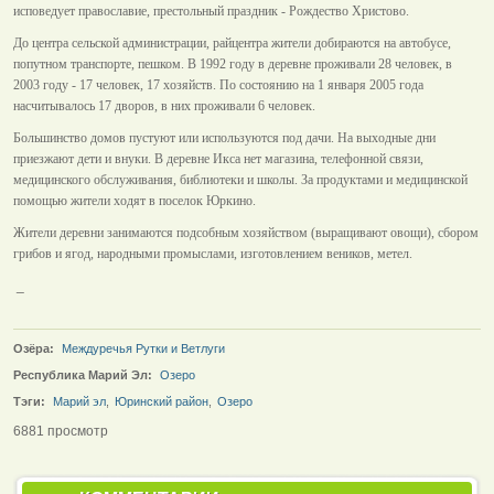
исповедует православие, престольный праздник - Рождество Христово.
До центра сельской администрации, райцентра жители добираются на автобусе,
попутном транспорте, пешком. В 1992 году в деревне проживали 28 человек, в
2003 году - 17 человек, 17 хозяйств. По состоянию на 1 января 2005 года
насчитывалось 17 дворов, в них проживали 6 человек.
Большинство домов пустуют или используются под дачи. На выходные дни
приезжают дети и внуки. В деревне Икса нет магазина, телефонной связи,
медицинского обслуживания, библиотеки и школы. За продуктами и медицинской
помощью жители ходят в поселок Юркино.
Жители деревни занимаются подсобным хозяйством (выращивают овощи), сбором
грибов и ягод, народными промыслами, изготовлением веников, метел.
_
Озёра:
Междуречья Рутки и Ветлуги
Республика Марий Эл:
Озеро
Тэги:
Марий эл
,
Юринский район
,
Озеро
6881 просмотр