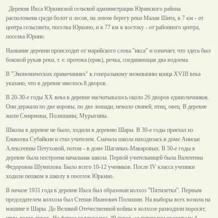
Деревня Икса Юркинской сельской администрации Юринского района
расположена среди болот и лесов, на левом берегу реки Малая Шита, в 7 км - от
центра сельсовета, поселка Юркино, и в 77 км к востоку - от районного центра,
поселка Юрино.
Название деревни происходит от марийского слова "икса" и означает, что здесь был
боковой рукав реки, т. е. протока (ерик), речка, соединяющая два водоема.
В "Экономических примечаниях" к генеральному межеванию конца XVIII века
указано, что в деревне имелось 8 дворов.
В 20-30-е годы XX века в деревне насчитывалось около 26 дворов единоличников.
Они держали по две коровы, по две лошади, немало свиней, птиц, овец. В деревне
жили Смирновы, Поляшины, Мурыгины.
Школы в деревне не было, ходили в деревню Шары. В 30-е годы приехал из
Еникеева Субайкин и стал учителем. Сначала школа находилась в доме Анисьи
Алексеевны Петуховой, потом - в доме Шагиных-Макаровых. В 50-е годы в
деревне была построена начальная школа. Первой учительницей была Валентина
Федоровна Шумилова. Было всего 10-12 учеников. После IV класса ученики
ходили пешком в школу в поселок Юркино.
В начале 1931 года в деревне Икса был образован колхоз "Пятилетка". Первым
председателем колхоза был Степан Иванович Поляшин. На выборы всех возили на
машине в Шары. До Великой Отечественной войны в колхозе разводили поросят,
птиц, телят, коров. На ферме содержались 40 коров, за которыми ухаживали 4