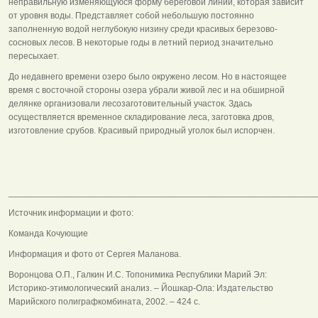
неправильную изменяющуюся форму береговой линии, которая зависит
от уровня воды. Представляет собой небольшую постоянно
заполненную водой неглубокую низину среди красивых березово-
сосновых лесов. В некоторые годы в летний период значительно
пересыхает.
До недавнего времени озеро было окружено лесом. Но в настоящее
время с восточной стороны озера убрали живой лес и на обширной
делянке организовали лесозаготовительный участок. Здась
осуществляется временное складирование леса, заготовка дров,
изготовление срубов. Красивый природный уголок был испорчен.
______________________________________________________________
Источник информации и фото:
Команда Кочующие
Информация и фото от Сергея Маланова.
Воронцова О.П., Галкин И.С. Топонимика Республики Марий Эл:
Историко-этимологический анализ. – Йошкар-Ола: Издательство
Марийского полиграфкомбината, 2002. – 424 с.