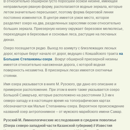
В относительно обширной густо поросшей осокой низине, имеющей
неправильную рваную форму, располагаются водные зеркала, которые
летом значительно пересыхают, поэтому форма береговой линии
постоянно изменяется. В центре имеется узкое место, которое
разделяет озеро на два, разделенных зарослями осоки относительно
больших зеркала. Приезерную низину окружает березовое мелколесье,
переходящее в березовые и сосновые леса, растущие на песчаных
дюнах.
Озеро посещается редко. Выход по азимуту с близлежащих лесных
дорог, которые берут начало от дорог, ведущих с Кокшайского тракта
на
Большие Степанкины озера
. Вокруг обширной приозерной низины
имеется относительно наезженная дорога, с которой водная
поверхность незаметна. В приозерных лесах имеются охотничьи
стоянки.
Имя озера указывается в книге М. Рузского, где дано его описание и
примерное расположение. При этом в книге также указывается озеро
Большой Самаръер, которые расположено на расстоянии 3,3 км к
северо-западу и в настоящее время на топографических картах
обозначается как Малые Степанкины озера. Вероятное происхождение
названий озер антропонимное – от мужского марийского имени Самар.
Рузский М. Лимнологические исследования в среднем поволжье
(Озера северо-западной части Казанской губернии) // Известия