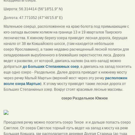
координаты озера:
Широта: 56.314414 (56°18'51.9" N)
Долгота: 47.771052 (47°46'15.8" E)
Маленькое озерцо, расположенное на краю болота под примыкающим с
юго-запада высоким холмом на границе 13 и 19 кварталов Таирского
лесничества. К южному берегу озера приводит лесная дорога, берущая
начало от 38 км Кокшайского шоссе, (там находится небольшое
озеро Ярославкино), а также недавно расчищенный лесной полигон для
складирования вырубленного в ближайших окрестностях леса. Дорога
ведет к развилке, от которой, двигаясь налево (на юго-запад) можно
добраться
до Больших Степанкиных озер
, а двигаясь на запад посетить
еще одно озеро - Раздельное. Далее дорога приводит к нижнему мосту
через речку Малый Мартын (верхний мост через эту речку
расположен
возле озера Мартын
). К этому мосту приводит также лесная дорога от
Больших Степанкиных озер. Вокруг стоят красивые лесные массивы.
озеро Раздельное Южное
Преодолев речку можно посетить озеро Тихое и и дальше попасть озеро
Светлое. От озера Светлое торный путь ведет на запад к мосту на реке
Большая Кокшага, где располагается деревня Долгая Старица (до туда