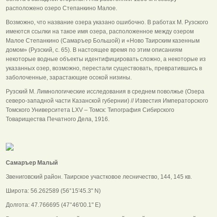
расположено озеро Степанкино Малое.
Возможно, что название озера указано ошибочно. В работах М. Рузского
имеются ссылки на такое имя озера, расположенное между озером
Малое Степанкино (Самаръер Большой) и «Ново Таирским казенным
домом» (Рузский, с. 65). В настоящее время по этим описаниям
некоторые водные объекты идентифицировать сложно, а некоторые из
указанных озер, возможно, перестали существовать, превратившись в
заболоченные, зарастающие осокой низины.
Рузский М. Лимнологические исследования в среднем поволжье (Озера
северо-западной части Казанской губернии) // Известия Императорского
Томского Университета LХV – Томск: Типография Сибирского
Товарищества Печатного Дела, 1916.
Самаръер Малый
Звениговский район. Таирское участковое лесничество, 144, 145 кв.
Широта: 56.262589 (56°15'45.3" N)
Долгота: 47.766695 (47°46'00.1" E)