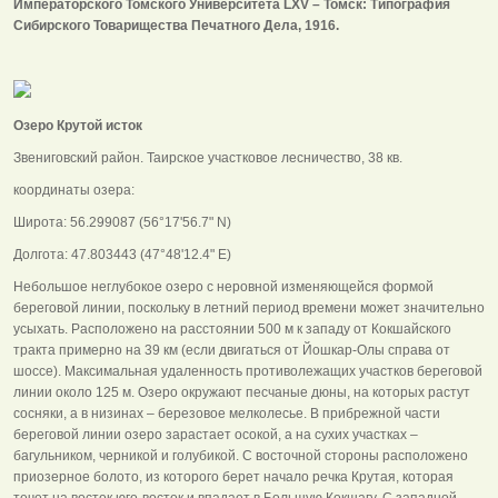
Императорского Томского Университета LХV – Томск: Типография
Сибирского Товарищества Печатного Дела, 1916.
Озеро Крутой исток
Звениговский район. Таирское участковое лесничество, 38 кв.
координаты озера:
Широта: 56.299087 (56°17'56.7" N)
Долгота: 47.803443 (47°48'12.4" E)
Небольшое неглубокое озеро с неровной изменяющейся формой
береговой линии, поскольку в летний период времени может значительно
усыхать. Расположено на расстоянии 500 м к западу от Кокшайского
тракта примерно на 39 км (если двигаться от Йошкар-Олы справа от
шоссе). Максимальная удаленность противолежащих участков береговой
линии около 125 м. Озеро окружают песчаные дюны, на которых растут
сосняки, а в низинах – березовое мелколесье. В прибрежной части
береговой линии озеро зарастает осокой, а на сухих участках –
багульником, черникой и голубикой. С восточной стороны расположено
приозерное болото, из которого берет начало речка Крутая, которая
течет на восток юго-восток и впадает в Большую Кокшагу. С западной