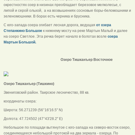
окрестностях озер в низинах преобладает березовое мелколесье, с
липой и серой ольхой, а на возвышениях сосновые боры-беломошники и
зеленомошники. В борах есть черника и брусника.
С юго-запада озера огибает лесная дорога, ведущая
от озера
Степанкино Большое
к нижнему мосту на реке Мартын Малый и далее
на озеро Светлое. Эта речка берет начало в болотах возле
озера
Мартын Большой.
Озеро Тишканъер Восточное
Озеро Тишканъер (Тишкино)
Звениговский район. Таирское лесничество, 88 кв.
координаты озера:
Широта: 56.271239 (56°16'16.5" N)
Долгота: 47.724502 (47°43'28.2" E)
Небольшое по площади вытянутое с юго-запада на северо-восток озеро,
соединяющееся небольшой протокой на два зеркала - озерца. По