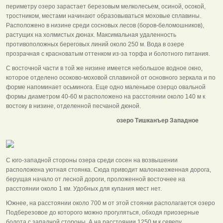
периметру озеро зарастает березовым мелколесьем, осиной, осокой,
тростником, местами начинают образовываться моховые сплавины.
Расположено в низине среди сосновых лесов (боров-беломошников),
растущих на холмистых дюнах. Максимальная удаленность
противоположных береговых линий около 250 м. Вода в озере
прозрачная с красноватым оттенком из-за торфа и болотного питания.
С восточной части в той же низине имеется небольшое водное окно,
которое отделено осоково-моховой сплавиной от основного зеркала и по
форме напоминает осьминога. Еще одно маленькое озерцо овальной
формы диаметром 40-60 м расположено на расстоянии около 140 м к
востоку в низине, отделенной песчаной дюной.
озеро Тишканъер Западное
С юго-западной стороны озера среди сосен на возвышении
расположена уютная стоянка. Сюда приводит малонаезженная дорога,
берущая начало от лесной дороги, проложенной восточнее на
расстоянии около 1 км. Удобных для купания мест нет.
Южнее, на расстоянии около 700 м от этой стоянки располагается озеро
Подберезовое до которого можно прогуляться, обходя приозерные
болота с западной стороны. А на расстоянии 1250 м к северу