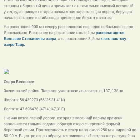
стороны к береговой линии примыкает относительно высокий песчаный
увал, куда приводит старая назаметная зарастающая дорога, берущая
начало севернее и огибающая приозерное болото с востока.
На расстоянии 900 м к северу расположено еще одно небольшое озеро –
Ярославкино. Восточнее на расстоянии около 4 км
располагаются
Большие Степанкины озера
, а на расстоянии 3, 5 км
к юго-востоку –
озеро Таир.
Озеро Весеннее
Звениговский район. Таирское участковое лесничество, 137, 138 кв.
Широта: 56.439273 (56°26'21.4" N)
Долгота: 47.696478 (47°41'47.3" E)
Низина возле лесной дороги, которая в весенний период времени
заполняется талыми водами, образуя озеро с неровной формой
береговой линии. Протяженность с север на юг около 250 м и шириной до
50-90 м. В центре озера образуется живописный островок с растущей на