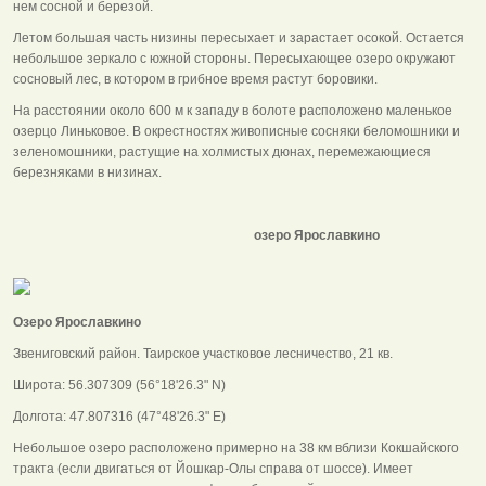
нем сосной и березой.
Летом большая часть низины пересыхает и зарастает осокой. Остается
небольшое зеркало с южной стороны. Пересыхающее озеро окружают
сосновый лес, в котором в грибное время растут боровики.
На расстоянии около 600 м к западу в болоте расположено маленькое
озерцо Линьковое. В окрестностях живописные сосняки беломошники и
зеленомошники, растущие на холмистых дюнах, перемежающиеся
березняками в низинах.
озеро Ярославкино
Озеро Ярославкино
Звениговский район. Таирское участковое лесничество, 21 кв.
Широта: 56.307309 (56°18'26.3" N)
Долгота: 47.807316 (47°48'26.3" E)
Небольшое озеро расположено примерно на 38 км вблизи Кокшайского
тракта (если двигаться от Йошкар-Олы справа от шоссе). Имеет