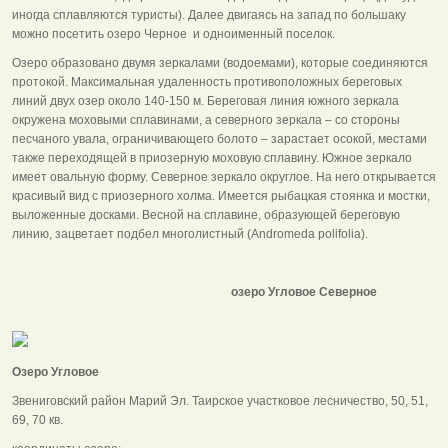
иногда сплавляются туристы). Далее двигаясь на запад по большаку
можно посетить озеро Черное и одноименный поселок.
Озеро образовано двумя зеркалами (водоемами), которые соединяются
протокой. Максимальная удаленность противоположных береговых
линий двух озер около 140-150 м. Береговая линия южного зеркала
окружена моховыми сплавинами, а северного зеркала – со стороны
песчаного увала, ограничивающего болото – зарастает осокой, местами
также переходящей в приозерную моховую сплавину. Южное зеркало
имеет овальную форму. Северное зеркало округлое. На него открывается
красивый вид с приозерного холма. Имеется рыбацкая стоянка и мостки,
выложенные досками. Весной на сплавине, образующей береговую
линию, зацветает подбел многолистный (Andromeda polifolia).
озеро Угловое Северное
Озеро Угловое
Звениговский район Марий Эл. Таирское участковое лесничество, 50, 51,
69, 70 кв.