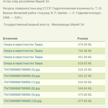
Атлас озёр республики Марий Эл.
Ресурсы поверхностных вод СССР: Гидрологическая изученность. Т. 10.
Верхне-Волжский район / под ред. В. П. Шабан. — Л.: Гидрометеоиздат,
1966. — 528 с.
Государственный водный реестр. Минприроды Марий Эл.
Вложение
Размер
Озера в окрестностях Таира
474.09 КБ
Озера в окрестностях Таира
742.46 КБ
Озера в окрестностях Таира
451.68 КБ
Озера в окрестностях Таира
616.83 КБ
7547689988788990 (5).jpg
516.29 КБ
7547689988788990 (6).jpg
531.22 КБ
7547689988788990 (7).jpg
543.59 КБ
7547689988788990 (8).jpg
544.64 КБ
7547689988788990 (9).jpg
475.89 КБ
7547689988788990 (10).jpg
677.84 КБ