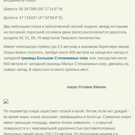
координаты озера:
Широта: 56.287386 (56°17'14.6" N)
Долгота: 47.716337 (47°42'58.8" E)
Два небольших озера в заболоченной лесной лощине, между которыми
на песчаной, поросшей сосняком дюне (косе) располагается указатель
раздела 50, 51, 69, 70 кварталов Таирского лесничества.
Имеют небольшую глубину (до 2,5 метров) и неровную береговую линию.
Озера можно посетить, пройдя около 900 метров на запад-юго-запад от
западной
границы Больших Степанкиных озер
или, преодолев около
600 метров от западной границы Малых Степанкиных озер, двигаясь на
северо-запад. В окрестности много грибных мест.
озеро Угловое Южное
По периметру озера зарастают осокой и кугой. Летом, если нет дождей -
во время жары озера засыхают, превращаясь в болотца. Северное озеро
имеет меньшую площадь, южное более северного - с открытой
поверхности и с максимальной удаленностью противоположных
береговых линий около 200-210 метров. По береговым линиям и в