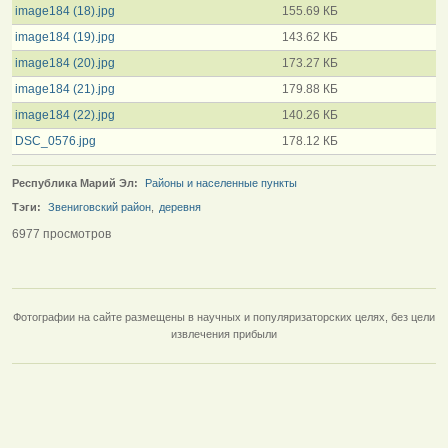
image184 (18).jpg
155.69 КБ
image184 (19).jpg
143.62 КБ
image184 (20).jpg
173.27 КБ
image184 (21).jpg
179.88 КБ
image184 (22).jpg
140.26 КБ
DSC_0576.jpg
178.12 КБ
Республика Марий Эл:
Районы и населенные пункты
Тэги:
Звениговский район
,
деревня
6977 просмотров
Фотографии на сайте размещены в научных и популяризаторских целях, без цели
извлечения прибыли