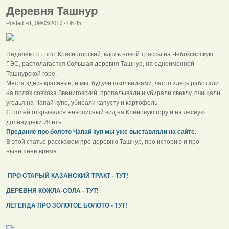
Деревня Ташнур
Posted ЧТ, 09/03/2017 - 08:45
Недалеко от пос. Красногорский, вдоль новой трассы на Чебоксарскую
ГЭС, располагается большая деревня Ташнур, на одноименной
Ташнурской горе.
Места здесь красивые, и мы, будучи школьниками, часто здесь работали
на полях совхоза Звениговский, пропалывали и убирали свеклу, очищали
угодья на Чапай купе, убирали капусту и картофель.
С полей открывался живописный вид на Кленовую гору и на лесную
долину реки Илеть.
Предание про болото Чапай куп мы уже выставляли на сайте.
В этой статье расскажем про деревню Ташнур, про историю и про
нынешнее время.
ПРО СТАРЫЙ КАЗАНСКИЙ ТРАКТ - ТУТ!
ДЕРЕВНЯ КОЖЛА-СОЛА - ТУТ!
ЛЕГЕНДА ПРО ЗОЛОТОЕ БОЛОТО - ТУТ!