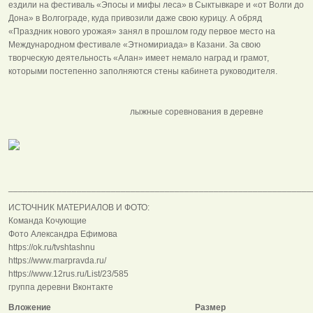
ездили на фестиваль «Эпосы и мифы леса» в Сыктывкаре и «от Волги до
Дона» в Волгограде, куда привозили даже свою курицу. А обряд
«Праздник нового урожая» занял в прошлом году первое место на
Международном фестивале «Этномириада» в Казани. За свою
творческую деятельность «Алан» имеет немало наград и грамот,
которыми постепенно заполняются стены кабинета руководителя.
лыжные соревнования в деревне
______________________________________________________________
ИСТОЧНИК МАТЕРИАЛОВ И ФОТО:
Команда Кочующие
Фото Александра Ефимова
https://ok.ru/tvshtashnu
https://www.marpravda.ru/
https://www.12rus.ru/List/23/585
группа деревни Вконтакте
Вложение
Размер