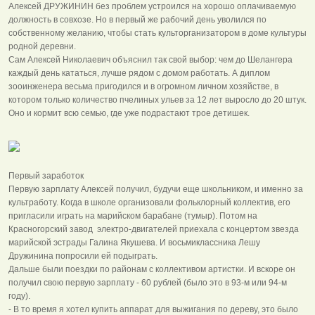
Алексей ДРУЖИНИН без проблем устроился на хорошо оплачиваемую
должность в совхозе. Но в первый же рабочий день уволился по
собственному желанию, чтобы стать культорганизатором в доме культуры
родной деревни.
Сам Алексей Николаевич объяснил так свой выбор: чем до Шелангера
каждый день кататься, лучше рядом с домом работать. А диплом
зооинженера весьма пригодился и в огромном личном хозяйстве, в
котором только количество пчелиных ульев за 12 лет выросло до 20 штук.
Оно и кормит всю семью, где уже подрастают трое детишек.
Первый заработок
Первую зарплату Алексей получил, будучи еще школьником, и именно за
культработу. Когда в школе организовали фольклорный коллектив, его
пригласили играть на марийском барабане (тyмыр). Потом на
Красногорский завод электро-двигателей приехала с концертом звезда
марийской эстрады Галина Якушева. И восьмиклассника Лешу
Дружинина попросили ей подыграть.
Дальше были поездки по районам с коллективом артистки. И вскоре он
получил свою первую зарплату - 60 рублей (было это в 93-м или 94-м
году).
- В то время я хотел купить аппарат для выжигания по дереву, это было