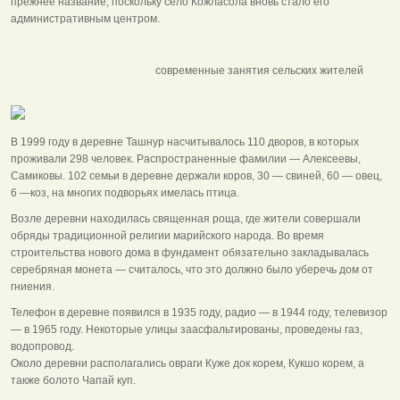
прежнее название, поскольку село Кожласола вновь стало его
административным центром.
современные занятия сельских жителей
В 1999 году в деревне Ташнур насчитывалось 110 дворов, в которых
проживали 298 человек. Распространенные фамилии — Алексеевы,
Самиковы. 102 семьи в деревне держали коров, 30 — свиней, 60 — овец,
6 —коз, на многих подворьях имелась птица.
Возле деревни находилась священная роща, где жители совершали
обряды традиционной религии марийского народа. Во время
строительства нового дома в фундамент обязательно закладывалась
серебряная монета — считалось, что это должно было уберечь дом от
гниения.
Телефон в деревне появился в 1935 году, радио — в 1944 году, телевизор
— в 1965 году. Некоторые улицы заасфальтированы, проведены газ,
водопровод.
Около деревни располагались овраги Куже док корем, Кукшо корем, а
также болото Чапай куп.