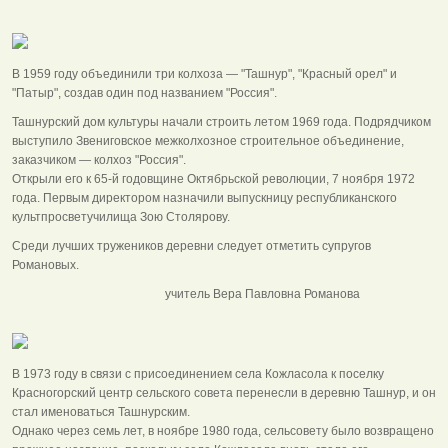
В 1959 году объединили три колхоза — "Ташнур", "Красный орел" и
"Патыр", создав один под названием "Россия".
Ташнурский дом культуры начали строить летом 1969 года. Подрядчиком
выступило Звениговское межколхозное строительное объединение,
заказчиком — колхоз "Россия".
Открыли его к 65-й годовщине Октябрьской революции, 7 ноября 1972
года. Первым директором назначили выпускницу республиканского
культпросветучилища Зою Столярову.
Среди лучших тружеников деревни следует отметить супругов
Романовых.
учитель Вера Павловна Романова
В 1973 году в связи с присоединением села Кожласола к поселку
Красногорский центр сельского совета перенесли в деревню Ташнур, и он
стал именоваться Ташнурским.
Однако через семь лет, в ноябре 1980 года, сельсовету было возвращено