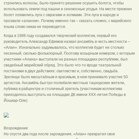
строились колхозы, было принято решение осушить болота, чтобы
использовать земли под пашни и сенокосные угодья. На месте прежних
болот появились луга с оврагами и холмами. Эти луга в народе и
прозвали «аланом». Почему именно так – сказать сложно, с марийского
языка слово никак не переводится.
Когда в 1988 году создавался творческий коллектив, первый его
руководитель Александр Ефимов назвал ансамбль в честь местности –
«Алан». Изначально задумывалось, что коллектив будет не столько
песенный, сколько фольклорный. Поэтому козырным номером, с которым
участники «Алана» выступали на разных площадках республики, был
свадебный марийский обряд. Это было что-то вроде театральной
постановки в двух действиях: сватовство и, собственно, свадьба.
Зрелище было масштабным и красивым, в нем принимало участие 50
артистов. Ансамбль быстро полюбили местные ташнурские жители,
публика в райцентре и столичный зритель (участникам коллектива
приходилось выступать на площадке ДК имени ХХХ-летия Победы в
Йошкар-Оле).
Возрождение
Но спустя два года после зарождения, «Алан» прекратил свое