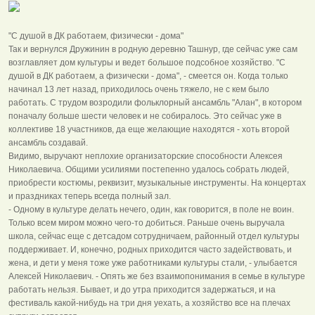
"С душой в ДК работаем, физически - дома"
Так и вернулся Дружинин в родную деревню Ташнур, где сейчас уже сам
возглавляет дом культуры и ведет большое подсобное хозяйство. "С
душой в ДК работаем, а физически - дома", - смеется он. Когда только
начинал 13 лет назад, приходилось очень тяжело, не с кем было
работать. С трудом возродили фольклорный ансамбль "Алан", в котором
поначалу больше шести человек и не собиралось. Это сейчас уже в
коллективе 18 участников, да еще желающие находятся - хоть второй
ансамбль создавай.
Видимо, выручают неплохие организаторские способности Алексея
Николаевича. Общими усилиями постепенно удалось собрать людей,
приобрести костюмы, реквизит, музыкальные инструменты. На концертах
и праздниках теперь всегда полный зал.
- Одному в культуре делать нечего, один, как говорится, в поле не воин.
Только всем миром можно чего-то добиться. Раньше очень выручала
школа, сейчас еще с детсадом сотрудничаем, районный отдел культуры
поддерживает. И, конечно, родных приходится часто задействовать, и
жена, и дети у меня тоже уже работниками культуры стали, - улыбается
Алексей Николаевич. - Опять же без взаимопонимания в семье в культуре
работать нельзя. Бывает, и до утра приходится задержаться, и на
фестиваль какой-нибудь на три дня уехать, а хозяйство все на плечах