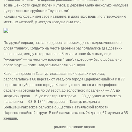
возвышенности среди полей и лугов. В деревне было несколько колодцев
с деревянными срубами и "журавлями".
Каждый колодец имел свое название, и даже вкус воды, по утверждению
местных жителей, у каждого кблодца был свой.
По другой версии, название деревни происходит от видоизмененного
слова "тавнур". Когда-то на месте деревни располагались два древних
поселения, между которыми на небольшом поле был колодец с
"журавлем" — на местном наречии "таве", к которому было добавлено
слово "нур" — поле. Владельцем поля был Тауш.
Казенная деревня Ташнур, лежавшая при оврагах и ключах,
располагалась в 68 верстах от уездного города Царевококшайска и в 77
верстах от губернского города Казани, до почтового и телеграфного
отделений отсюда было 68 верст, до волостного правления — 77, до
квартиры врача — 6, до квартиры ветврача — 38, до участка земского
начальника — 68. В 1844 году деревня Ташнур входила в
Большешигаковское сельское общество Петъяльской волости
Царевококшайской округи. В ней насчитывалось 24 двора, 67 мужчин и 85
женщин.
родник на склоне оврага