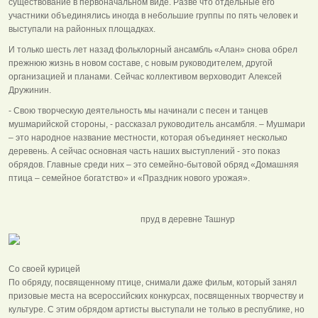
существование в первоначальном виде. Разве что отдельные его
участники объединялись иногда в небольшие группы по пять человек и
выступали на районных площадках.
И только шесть лет назад фольклорный ансамбль «Алан» снова обрел
прежнюю жизнь в новом составе, с новым руководителем, другой
организацией и планами. Сейчас коллективом верховодит Алексей
Дружинин.
- Свою творческую деятельность мы начинали с песен и танцев
мушмарийской стороны, - рассказал руководитель ансамбля. – Мушмари
– это народное название местности, которая объединяет несколько
деревень. А сейчас основная часть наших выступлений - это показ
обрядов. Главные среди них – это семейно-бытовой обряд «Домашняя
птица – семейное богатство» и «Праздник нового урожая».
пруд в деревне Ташнур
Со своей курицей
По обряду, посвященному птице, снимали даже фильм, который занял
призовые места на всероссийских конкурсах, посвященных творчеству и
культуре. С этим обрядом артисты выступали не только в республике, но