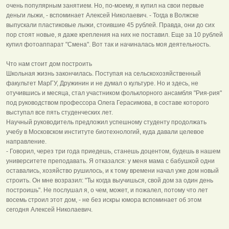
очень популярным занятием. Но, по-моему, я купил на свои первые
деньги лыжи, - вспоминает Алексей Николаевич. - Тогда в Волжске
выпускали пластиковые лыжи, стоившие 45 рублей. Правда, они до сих
пор стоят новые, я даже крепления на них не поставил. Еще за 10 рублей
купил фотоаппарат "Смена". Вот так и начиналась моя деятельность.
Что нам стоит дом построить
Школьная жизнь закончилась. Поступая на сельскохозяйственный
факультет МарГУ, Дружинин и не думал о культуре. Но и здесь, не
отучившись и месяца, стал участником фольклорного ансамбля "Рия-рия"
под руководством профессора Олега Герасимова, в составе которого
выступал все пять студенческих лет.
Научный руководитель предложил успешному студенту продолжать
учебу в Московском институте биотехнологий, куда давали целевое
направление.
- Говорил, через три года приедешь, станешь доцентом, будешь в нашем
университете преподавать. Я отказался: у меня мама с бабушкой одни
оставались, хозяйство рушилось, и к тому времени начал уже дом новый
строить. Он мне возразил: "Ты когда выучишься, свой дом за один день
построишь". Не послушал я, о чем, может, и пожалел, потому что лет
восемь строил этот дом, - не без искры юмора вспоминает об этом
сегодня Алексей Николаевич.