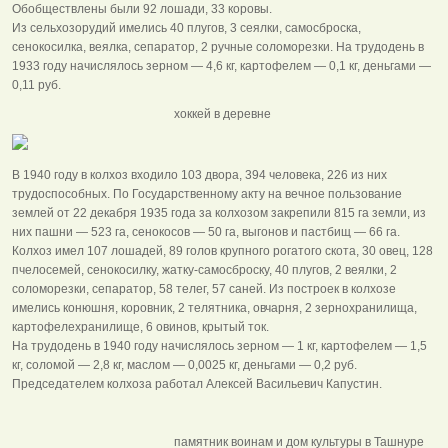
Обобществлены были 92 лошади, 33 коровы.
Из сельхозорудий имелись 40 плугов, 3 сеялки, самосброска,
сенокосилка, веялка, сепаратор, 2 ручные соломорезки. На трудодень в
1933 году начислялось зерном — 4,6 кг, картофелем — 0,1 кг, деньгами —
0,11 руб.
хоккей в деревне
В 1940 году в колхоз входило 103 двора, 394 человека, 226 из них
трудоспособных. По Государственному акту на вечное пользование
землей от 22 декабря 1935 года за колхозом закрепили 815 га земли, из
них пашни — 523 га, сенокосов — 50 га, выгонов и пастбищ — 66 га.
Колхоз имел 107 лошадей, 89 голов крупного рогатого скота, 30 овец, 128
пчелосемей, сенокосилку, жатку-самосброску, 40 плугов, 2 веялки, 2
соломорезки, сепаратор, 58 телег, 57 саней. Из построек в колхозе
имелись конюшня, коровник, 2 телятника, овчарня, 2 зернохранилища,
картофелехранилище, 6 овинов, крытый ток.
На трудодень в 1940 году начислялось зерном — 1 кг, картофелем — 1,5
кг, соломой — 2,8 кг, маслом — 0,0025 кг, деньгами — 0,2 руб.
Председателем колхоза работал Алексей Васильевич Капустин.
памятник воинам и дом культуры в Ташнуре