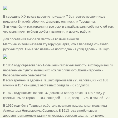
В середине XIX века в деревню приехали 7 братьев-ремесленников
родом из Вятской губернии, фамилию они носили Торощины.
Эти люди были мастерами на все руки и зарабатывали себе на хлеб тем,
что клали печи, рубили срубы и выполняли другую работу.
Для поселения выбрали место на возвышенности.
Местные жители назвали эту гору Руш арка, что в переводе означало
русская горка. Ныне это название носит одна из улиц деревни Ташнур.
В 1864 году образовалась Большешигаковская волость, в которую вошли
населенные пункты нынешних Кожласолинского, Шелангерского и
Керебелякского сельсоветов.
К тому времени в деревне Ташнур проживали 225 человек, из них 108
мужчин и 117 женщин, 2 отставных солдата и 6 солдаток.
В 1872 году насчитывалось 37 домов на берегу речек. В 1897 году у
крестьян было коров — 103, лошадей — 103, овец — 250 и свиней - 20.
В 1910 году близ Ташнура работала водяная мукомольная мельница
Александра Николаевича Суринова. В 1913 году в небольшом
деревянном наемном здании открылась земская школа, при школе