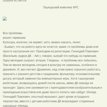
супруги остается.
Ташнурский комплекс КРС
Все проблемы
решит гармошка
Культура, конечно, не кормит, зато, можно сказать, лечит.
- Бывает, что на работу идти не хочется, какие-то проблемы дома или
просто настроения нет. Приходим на репетицию. Геннадий Павлович
(Васильев, худрук ДК. - Авт.), говорю, сыграй что-нибудь на гармошке.
Одну мелодию сыграет, вторую. Глядишь - и проблемы все забылись.
Тем не менее молодежь сегодня в культуру не заманишь, особенно в
деревнях. И, как считает Дружинин, над этим нужно серьезно работать,
приучать с раннего детства к традициям, фольклору, познавательному
досугу, который заменил бы компьютерные игры. Хотя ташнурские
ребятишки, возвращаясь домой после школы, мимо ДК никогда не
проходят. Здесь они занимаются с преподавателем изобразительным и
прикладным искусством или даже просто попить чаю зайдут. Иногда
Геннадий Павлович, опытный музыкант, дает уроки эстрадного
творчества, вместе с детьми работники ДК возрождают старинные
народные обряды.