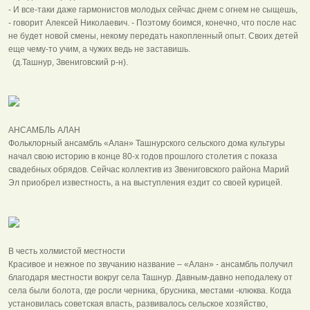
- И все-таки даже гармонистов молодых сейчас днем с огнем не сыщешь,
- говорит Алексей Николаевич. - Поэтому боимся, конечно, что после нас
не будет новой смены, некому передать накопленный опыт. Своих детей
еще чему-то учим, а чужих ведь не заставишь.
(д.Ташнур, Звениговский р-н).
АНСАМБЛЬ АЛАН
Фольклорный ансамбль «Алан» Ташнурского сельского дома культуры
начал свою историю в конце 80-х годов прошлого столетия с показа
свадебных обрядов. Сейчас коллектив из Звениговского района Марий
Эл приобрел известность, а на выступления ездит со своей курицей.
В честь холмистой местности
Красивое и нежное по звучанию название – «Алан» - ансамбль получил
благодаря местности вокруг села Ташнур. Давным-давно неподалеку от
села были болота, где росли черника, брусника, местами -клюква. Когда
установилась советская власть, развивалось сельское хозяйство,