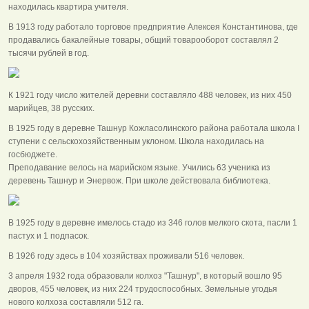
находилась квартира учителя.
В 1913 году работало торговое предприятие Алексея Константинова, где
продавались бакалейные товары, общий товарооборот составлял 2
тысячи рублей в год.
К 1921 году число жителей деревни составляло 488 человек, из них 450
марийцев, 38 русских.
В 1925 году в деревне Ташнур Кожласолинского района работала школа I
ступени с сельскохозяйственным уклоном. Школа находилась на
госбюджете.
Преподавание велось на марийском языке. Учились 63 ученика из
деревень Ташнур и Энервож. При школе действовала библиотека.
В 1925 году в деревне имелось стадо из 346 голов мелкого скота, пасли 1
пастух и 1 подпасок.
В 1926 году здесь в 104 хозяйствах проживали 516 человек.
3 апреля 1932 года образовали колхоз "Ташнур", в который вошло 95
дворов, 455 человек, из них 224 трудоспособных. Земельные угодья
нового колхоза составляли 512 га.