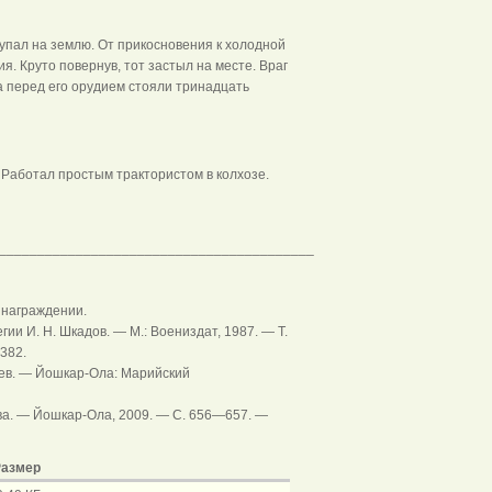
в упал на землю. От прикосновения к холодной
я. Круто повернув, тот застыл на месте. Враг
а перед его орудием стояли тринадцать
 Работал простым трактористом в колхозе.
_________________________________________
 награждении.
ии И. Н. Шкадов. — М.: Воениздат, 1987. — Т.
5382.
чаев. — Йошкар-Ола: Марийский
ева. — Йошкар-Ола, 2009. — С. 656—657. —
азмер