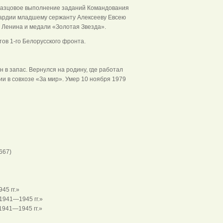
бразцовое выполнение заданий Командования
вардии младшему сержанту Алексееву Евсею
 Ленина и медали «Золотая Звезда».
тов 1-го Белорусского фронта.
 в запас. Вернулся на родину, где работал
и в совхозе «За мир». Умер 10 ноября 1979
667)
45 гг.»
1941—1945 гг.»
1941—1945 гг.»