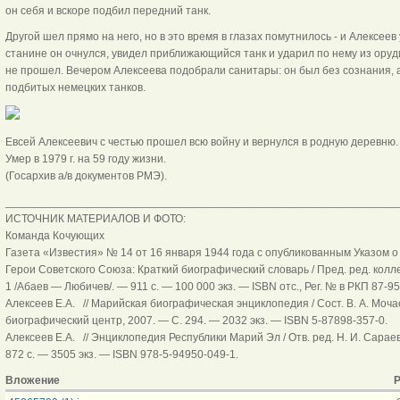
он себя и вскоре подбил передний танк.
Другой шел прямо на него, но в это время в глазах помутнилось - и Алексее
станине он очнулся, увидел приближающийся танк и ударил по нему из оруди
не прошел. Вечером Алексеева подобрали санитары: он был без сознания, 
подбитых немецких танков.
Евсей Алексеевич с честью прошел всю войну и вернулся в родную деревню.
Умер в 1979 г. на 59 году жизни.
(Госархив а/в документов РМЭ).
_______________________________________________________________
ИСТОЧНИК МАТЕРИАЛОВ И ФОТО:
Команда Кочующих
Газета «Известия» № 14 от 16 января 1944 года с опубликованным Указом о
Герои Советского Союза: Краткий биографический словарь / Пред. ред. коллег
1 /Абаев — Любичев/. — 911 с. — 100 000 экз. — ISBN отс., Рег. № в РКП 87-9
Алексеев Е.А. // Марийская биографическая энциклопедия / Сост. В. А. Мо
биографический центр, 2007. — С. 294. — 2032 экз. — ISBN 5-87898-357-0.
Алексеев Е.А. // Энциклопедия Республики Марий Эл / Отв. ред. Н. И. Сара
872 с. — 3505 экз. — ISBN 978-5-94950-049-1.
Вложение
Р