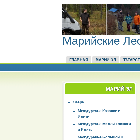
Марийские Ле
ГЛАВНАЯ
МАРИЙ ЭЛ
ТАТАРС
МАРИЙ ЭЛ
Озёра
Междуречье Казанки и
Илети
Междуречье Малой Кокшаги
и Илети
Междуречье Большой и