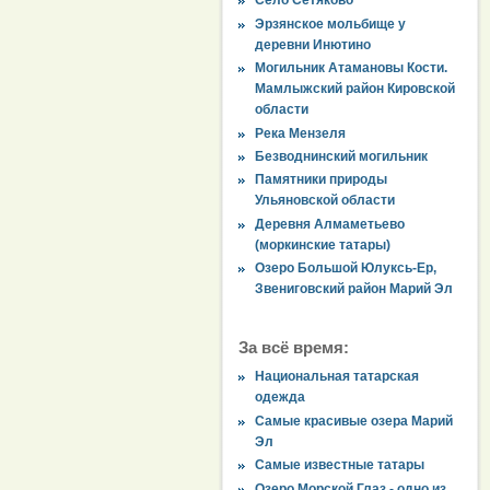
Село Сетяково
Эрзянское мольбище у
деревни Инютино
Могильник Атамановы Кости.
Мамлыжский район Кировской
области
Река Мензеля
Безводнинский могильник
Памятники природы
Ульяновской области
Деревня Алмаметьево
(моркинские татары)
Озеро Большой Юлуксь-Ер,
Звениговский район Марий Эл
За всё время:
Национальная татарская
одежда
Самые красивые озера Марий
Эл
Самые известные татары
Озеро Морской Глаз - одно из