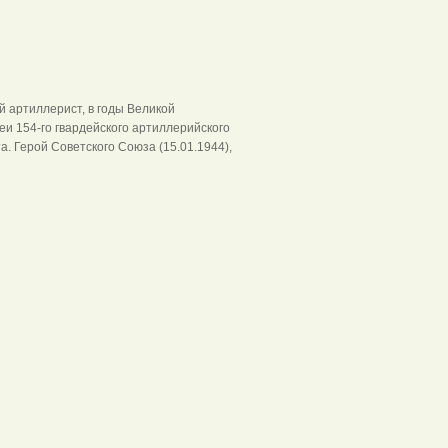
й артиллерист, в годы Великой
и 154-го гвардейского артиллерийского
. Герой Советского Союза (15.01.1944),