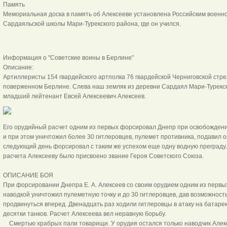
Память
Мемориальная доска в память об Алексееве установлена Российским военн
Сардаяльской школы Мари-Турекского района, где он учился.
Информация о "Советские воины в Берлине"
Описание:
Артиллеристы 154 гвардейского артполка 76 гвардейской Черниговской стрел
поверженном Берлине. Слева наш земляк из деревни Сардаял Мари-Турекск
младший лейтенант Евсей Алексеевич Ал
Его орудийный расчет одним из первых форсировал Днепр при освобождени
и при этом уничтожил более 30 гитлеровцев, пулемет противника, подавил о
следующий день форсировал с таким же успехом еще одну водную преграду. 
расчета Алексееву было присвоено звание Героя Советского Союза.
ОПИСАНИЕ БОЯ
При форсировании Днепра Е. А. Алексеев со своим орудием одним из первы
наводкой уничтожил пулеметную точку и до 30 гитлеровцев, дав возможност
продвинуться вперед. Двенадцать раз ходили гитлеровцы в атаку на батаре
десятки танков. Расчет Алексеева вел неравную борьбу.
Смертью храбрых пали товарищи. У орудия остался только наводчик Алекс