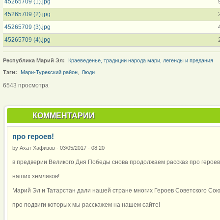
45265709 (1).jpg
45265709 (2).jpg
45265709 (3).jpg
45265709 (4).jpg
Республика Марий Эл:
Краеведенье, традиции народа мари, легенды и предания
Тэги:
Мари-Турекский район
,
Люди
6543 просмотра
КОММЕНТАРИИ
про героев!
by
Ахат Хафизов
-
03/05/2017 - 08:20
в предверии Великого Дня Победы снова продолжаем рассказ про герое
наших земляков!
Марий Эл и Татарстан дали нашей стране многих Героев Советского Сою
про подвиги которых мы расскажем на нашем сайте!