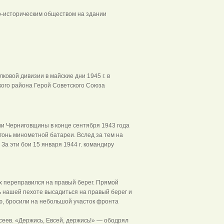
о-историческим обществом на здании
ковой дивизии в майские дни 1945 г. в
ого района Герой Советского Союза
ексеев.
и Черниговщины в конце сентября 1943 года
гонь минометной батареи. Вслед за тем на
За эти бои 15 января 1944 г. командиру
х переправился на правый берег. Прямой
ь нашей пехоте высадиться на правый берег и
ю, бросили на небольшой участок фронта
еев. «Держись, Евсей, держись!» — ободрял