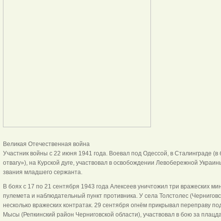
Великая Отечественная война
Участник войны с 22 июня 1941 года. Воевал под Одессой, в Сталинграде (в
отвагу»), на Курской дуге, участвовал в освобождении Левобережной Украи
звания младшего сержанта.
В боях с 17 по 21 сентября 1943 года Алексеев уничтожил три вражеских ми
пулемета и наблюдательный пункт противника. У села Толстолес (Черниговс
несколько вражеских контратак. 29 сентября огнём прикрывал переправу по
Мысы (Репкинский район Черниговской области), участвовал в бою за плацд