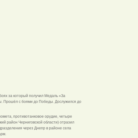
 боях за который получил Медаль «За
ны. Прошёл с боями до Победы. Дослужился до
номета, противотанковое орудие, четыре
кий район Черниговской области) отразил
дразделения через Днепр в районе села
арм.