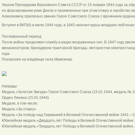
Указом Президиума Верховного Совета СССР от 15 января 1944 года за о
по форсированию реки Днепр и проявленные при этом отвагу и геройство г
Алексеевичу присвоено звание Героя Советского Союза с вручением ордена
Вступил в ВКП(б) в июле 1944 года, в 1945 окончил курсы младших лейтенан
Послевоенный период
После войны продолжил службу в рядах вооруженных сил. В 1947 году уволен
механизатором, бригадиром тракторной бригады, мотористом электростанци
года.
Похоронен на кладбище села Мамсинер.
Награды
Медаль «Золотая Звезда» Героя Советского Союза (15.01.1944, медаль № 1
Орден Ленина (15.01.1944)
Медали, в том числе:
Медаль «За отвагу»
Медаль «За победу над Германией в Великой Отечественной войне 1941—19
Юбилейная медаль «Двадцать лет Победы в Великой Отечественной войне 
Юбилейная медаль «Тридцать лет Победы в Великой Отечественной войне 