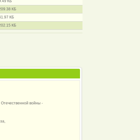
9.49 КБ
209.38 КБ
41.97 КБ
202.15 КБ
в Отечественной войны -
за,