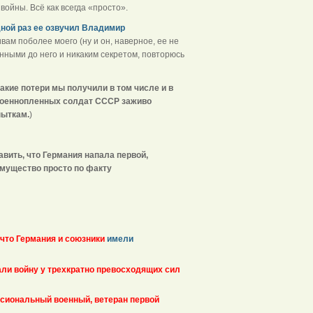
ойны. Всё как всегда «просто».
дной раз ее озвучил Владимир
ивам поболее моего (ну и он, наверное, ее не
енными до него и никаким секретом, повторюсь
такие потери мы получили в том числе и в
военнопленных солдат СССР заживо
пыткам.
)
авить, что Германия напала первой,
имущество просто по факту
 что Германия и союзники
имели
али войну у трехкратно превосходящих сил
сиональный военный, ветеран первой