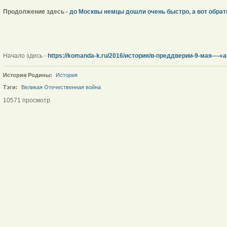
Продолжение здесь -
до Москвы немцы дошли очень быстро, а вот обратн
Начало здесь -
https://komanda-k.ru/2016/история/в-преддверии-9-мая-–-«
История Родины:
История
Тэги:
Великая Отечественная война
10571 просмотр