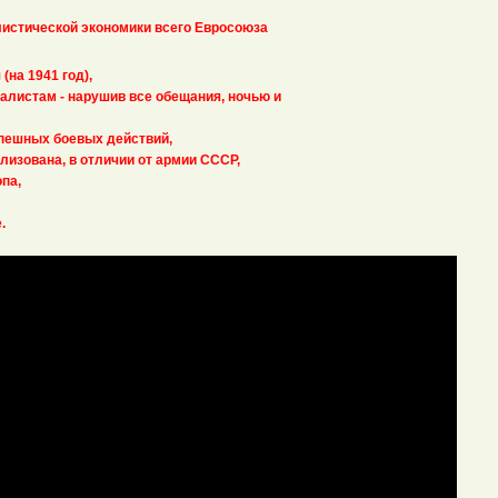
истической экономики всего Евросоюза
(на 1941 год),
талистам - нарушив все обещания, ночью и
спешных боевых действий,
лизована, в отличии от армии СССР,
па,
.