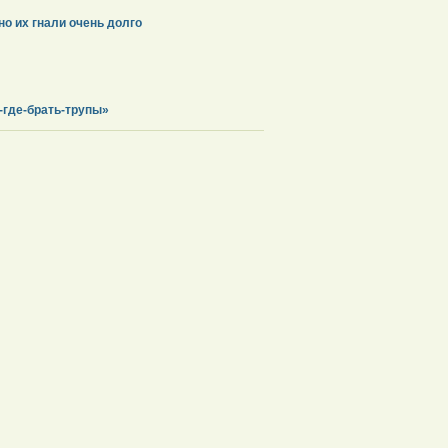
о их гнали очень долго
а-где-брать-трупы»