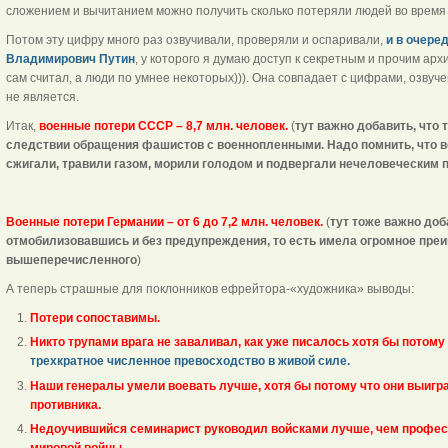
сложением и вычитанием можно получить сколько потеряли людей во время в
Потом эту цифру много раз озвучивали, проверяли и оспаривали,
и в очере
Владимирович Путин
, у которого я думаю доступ к секретным и прочим арх
сам считал, а люди по умнее некоторых))). Она совпадает с цифрами, озвуч
не является.
Итак,
военные потери СССР – 8,7 млн. человек.
(
тут важно добавить, что 
следствии обращения фашистов с военнопленными. Надо помнить, что 
сжигали, травили газом, морили голодом и подвергали нечеловеческим 
Военные потери Германии – от 6 до 7,2 млн. человек.
(
тут тоже важно доб
отмобилизовавшись и без предупреждения, то есть имела огромное пре
вышеперечисленного
)
А теперь страшные для поклонников ефрейтора-«художника» выводы:
Потери сопоставимы.
Никто трупами врага не заваливал, как уже писалось хотя бы потому
трехкратное численное превосходство в живой силе.
Наши генералы умели воевать лучше, хотя бы потому что они выигр
противника.
Недоучившийся семинарист руководил войсками лучше, чем профес