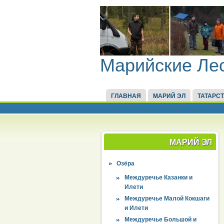
Марийские Ле
ГЛАВНАЯ
МАРИЙ ЭЛ
ТАТАРС
МАРИЙ ЭЛ
Озёра
Междуречье Казанки и
Илети
Междуречье Малой Кокшаги
и Илети
Междуречье Большой и