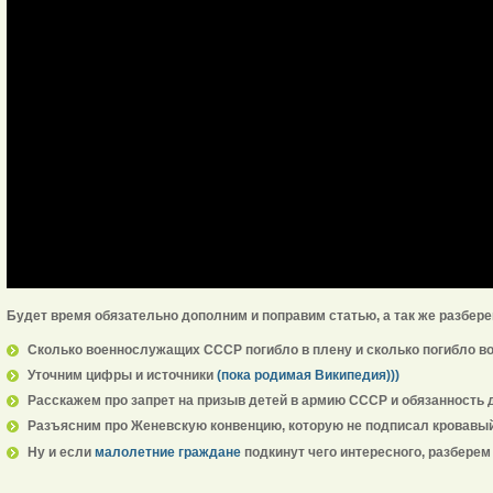
Будет время обязательно дополним и поправим статью, а так же разбере
Сколько военнослужащих СССР погибло в плену и сколько погибло 
Уточним цифры и источники
(пока родимая Википедия)))
Расскажем про запрет на призыв детей в армию СССР и обязанность 
Разъясним про Женевскую конвенцию, которую не подписал кровавы
Ну и если
малолетние граждане
подкинут чего интересного, разберем 