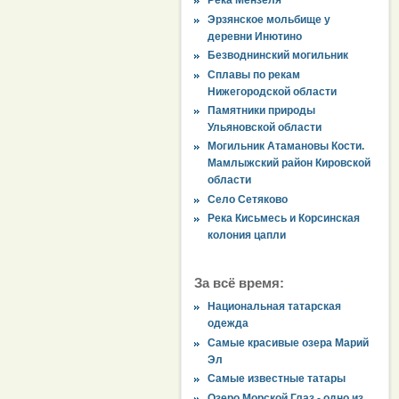
Река Мензеля
Эрзянское мольбище у
деревни Инютино
Безводнинский могильник
Сплавы по рекам
Нижегородской области
Памятники природы
Ульяновской области
Могильник Атамановы Кости.
Мамлыжский район Кировской
области
Село Сетяково
Река Кисьмесь и Корсинская
колония цапли
За всё время:
Национальная татарская
одежда
Самые красивые озера Марий
Эл
Самые известные татары
Озеро Морской Глаз - одно из