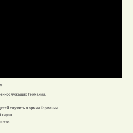
м:
военнослужащих Германии.
детей служить в армии Германии.
й тиран
и это.