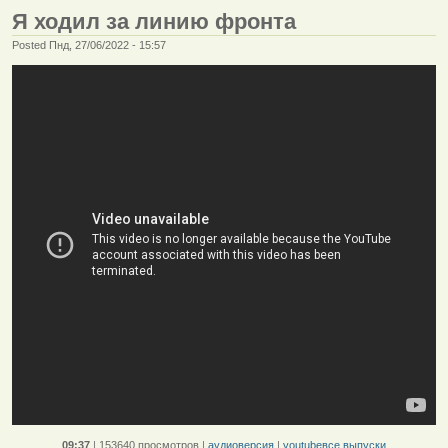
Я ходил за линию фронта
Posted Пнд, 27/06/2022 - 15:57
09:37
|
153640 просмотров
|
аудиоверсия
|
youtube
все выпуски