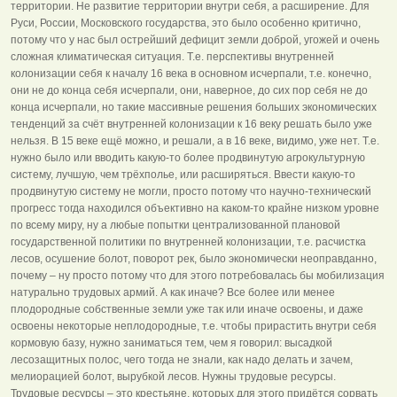
территории. Не развитие территории внутри себя, а расширение. Для
Руси, России, Московского государства, это было особенно критично,
потому что у нас был острейший дефицит земли доброй, угожей и очень
сложная климатическая ситуация. Т.е. перспективы внутренней
колонизации себя к началу 16 века в основном исчерпали, т.е. конечно,
они не до конца себя исчерпали, они, наверное, до сих пор себя не до
конца исчерпали, но такие массивные решения больших экономических
тенденций за счёт внутренней колонизации к 16 веку решать было уже
нельзя. В 15 веке ещё можно, и решали, а в 16 веке, видимо, уже нет. Т.е.
нужно было или вводить какую-то более продвинутую агрокультурную
систему, лучшую, чем трёхполье, или расширяться. Ввести какую-то
продвинутую систему не могли, просто потому что научно-технический
прогресс тогда находился объективно на каком-то крайне низком уровне
по всему миру, ну а любые попытки централизованной плановой
государственной политики по внутренней колонизации, т.е. расчистка
лесов, осушение болот, поворот рек, было экономически неоправданно,
почему – ну просто потому что для этого потребовалась бы мобилизация
натурально трудовых армий. А как иначе? Все более или менее
плодородные собственные земли уже так или иначе освоены, и даже
освоены некоторые неплодородные, т.е. чтобы прирастить внутри себя
кормовую базу, нужно заниматься тем, чем я говорил: высадкой
лесозащитных полос, чего тогда не знали, как надо делать и зачем,
мелиорацией болот, вырубкой лесов. Нужны трудовые ресурсы.
Трудовые ресурсы – это крестьяне, которых для этого придётся сорвать