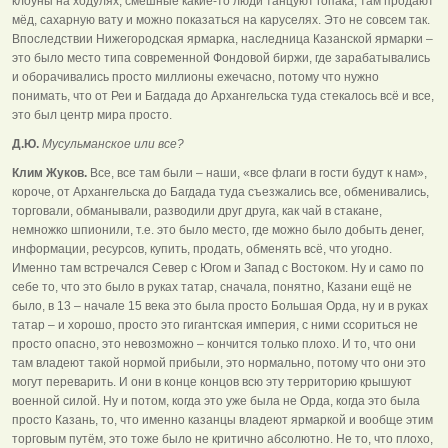
клоуны на ходулях, смешные какие-то люди танцуют гопака, там продают
мёд, сахарную вату и можно показаться на каруселях. Это не совсем так.
Впоследствии Нижегородская ярмарка, наследница Казанской ярмарки –
это было место типа современной Фондовой биржи, где зарабатывались
и оборачивались просто миллионы ежечасно, потому что нужно
понимать, что от Реи и Багдада до Архангельска туда стекалось всё и все,
это был центр мира просто.
Д.Ю.
Мусульманское или все?
Клим Жуков.
Все, все там были – наши, «все флаги в гости будут к нам»,
короче, от Архангельска до Багдада туда съезжались все, обменивались,
торговали, обманывали, разводили друг друга, как чай в стакане,
немножко шпионили, т.е. это было место, где можно было добыть денег,
информации, ресурсов, купить, продать, обменять всё, что угодно.
Именно там встречался Север с Югом и Запад с Востоком. Ну и само по
себе то, что это было в руках татар, сначала, понятно, Казани ещё не
было, в 13 – начале 15 века это была просто Большая Орда, ну и в руках
татар – и хорошо, просто это гигантская империя, с ними ссориться не
просто опасно, это невозможно – кончится только плохо. И то, что они
там владеют такой нормой прибыли, это нормально, потому что они это
могут переварить. И они в конце концов всю эту территорию крышуют
военной силой. Ну и потом, когда это уже была не Орда, когда это была
просто Казань, то, что именно казанцы владеют ярмаркой и вообще этим
торговым путём, это тоже было не критично абсолютно. Не то, что плохо,