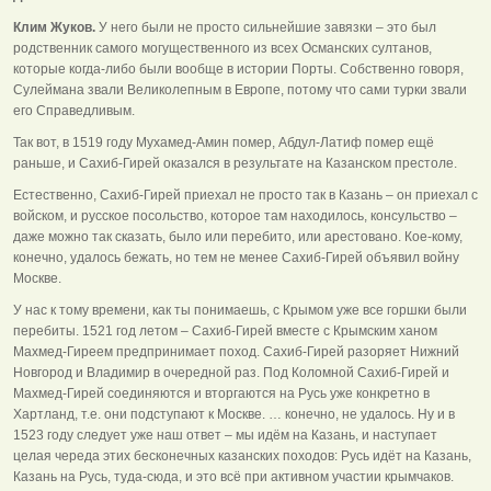
Клим Жуков.
У него были не просто сильнейшие завязки – это был
родственник самого могущественного из всех Османских султанов,
которые когда-либо были вообще в истории Порты. Собственно говоря,
Сулеймана звали Великолепным в Европе, потому что сами турки звали
его Справедливым.
Так вот, в 1519 году Мухамед-Амин помер, Абдул-Латиф помер ещё
раньше, и Сахиб-Гирей оказался в результате на Казанском престоле.
Естественно, Сахиб-Гирей приехал не просто так в Казань – он приехал с
войском, и русское посольство, которое там находилось, консульство –
даже можно так сказать, было или перебито, или арестовано. Кое-кому,
конечно, удалось бежать, но тем не менее Сахиб-Гирей объявил войну
Москве.
У нас к тому времени, как ты понимаешь, с Крымом уже все горшки были
перебиты. 1521 год летом – Сахиб-Гирей вместе с Крымским ханом
Махмед-Гиреем предпринимает поход. Сахиб-Гирей разоряет Нижний
Новгород и Владимир в очередной раз. Под Коломной Сахиб-Гирей и
Махмед-Гирей соединяются и вторгаются на Русь уже конкретно в
Хартланд, т.е. они подступают к Москве. … конечно, не удалось. Ну и в
1523 году следует уже наш ответ – мы идём на Казань, и наступает
целая череда этих бесконечных казанских походов: Русь идёт на Казань,
Казань на Русь, туда-сюда, и это всё при активном участии крымчаков.