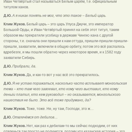
Иван Четвёртый стал называться Белым царём, т.е. официальным
титулом ханов.
Д.Ю.
А я никак понять не мог, что это такое – Белый царь.
Клим Жуков.
Белый царь – это царь Улуса Джучи, это император
Большой Орды, и Иван Четвёртый принял на себя этот титул, таким
образом мы прекратили усобицу в державе Чингис-хана с другой
стороны, т.е. сначала они пришли к нам оттуда, пришли-пришли-пришли-
пришли, захватили, включили в общую орбиту, потом это всё распалось
вдребезги, и мы пошли обратно через некоторое время, и к 1582 году
захватили Сибирь.
Д.Ю.
Прибрали, да.
Клим Жуков.
Да, и как-то вот у нас всё это прекратилось.
Д.Ю.
Я не устаю поражаться, насколько часто всплывает монгольская
тема – кто там чего завоевал, кто кому чего выставил, кто кому
деньги платил, кто кем руководил – но оказывается, монгольского
нашествия не было. Это всё тоже придумано, да?
Клим Жуков.
Тоже, тоже. Не, ну там, Господи, это ж…
Д.Ю.
Отвлечёмся от дебилов…
Клим Жуков.
Нет, как раз к дебилам-то мы сейчас подходим, от них
отвлечься так просто не получится, потому что казанская история – это