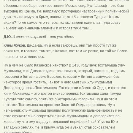
обороны и вообще противостояния Москве сеид Кул-Шариф – это был
выходец из Крыма, т.е. напрямую протурецки настроенный политический
деятель, потому что Крым, напомню, это был вассал Турции. Что мы
видим? То же самое, что теперь: только закрой один глаз, туда сразу
набегут какие-нибудь алавиты и устроят тебе там…
Д.Ю.
И глаз не закрывай – они уже здесь.
Клим Жуков.
Да-да-да. Ну а если закроешь, они там просто тут же
появятся, и главное, там же, в Казани, вот там же ровно, на той же Волге
– ничего не изменилось.
Ну а чем же было Казанское ханство? В 1436 году внук Тохтамыша Улу-
Мухаммад, сын Джелалетдина того самого, который, помнишь, когда мы
говорили о битве на реке Ворскле, который у Витовта вынужден был
некоторое время гостить. Так вот, у него был сын Улу-Мухаммад
Джелалетдинович Тохтамышев. Его свергли с Золотой Орды, и сверг его
Кичи-Мухаммад – это другой внук соперника Тохтамыша хана Тимура
Кутлуга того самого, опять же о котором мы говорили. Ну и на этом
потомки Тохтамыша на престоле Золотой Орды пресеклись. Ну а
изгнанник Улу-Мухаммад проявил политическую дальновидность и не
стал окончательно ссориться с Кичи-Мухаммадом, а договорился по-
хорошему, что ему выдадут тогдашний периферийный Улус на Юго-
западных землях, т.е. в Крыму, куда он и уехал, став основателем
Крымского Юрта.