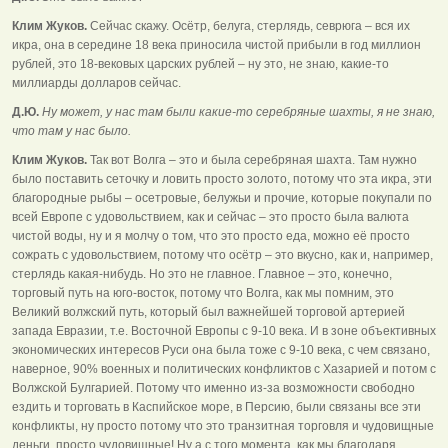
Клим Жуков.
Сейчас скажу. Осётр, белуга, стерлядь, севрюга – вся их
икра, она в середине 18 века приносила чистой прибыли в год миллион
рублей, это 18-вековых царских рублей – ну это, не знаю, какие-то
миллиарды долларов сейчас.
Д.Ю.
Ну может, у нас там были какие-то серебряные шахты, я не знаю,
что там у нас было.
Клим Жуков.
Так вот Волга – это и была серебряная шахта. Там нужно
было поставить сеточку и ловить просто золото, потому что эта икра, эти
благородные рыбы – осетровые, белужьи и прочие, которые покупали по
всей Европе с удовольствием, как и сейчас – это просто была валюта
чистой воды, ну и я молчу о том, что это просто еда, можно её просто
сожрать с удовольствием, потому что осётр – это вкусно, как и, например,
стерлядь какая-нибудь. Но это не главное. Главное – это, конечно,
торговый путь на юго-восток, потому что Волга, как мы помним, это
Великий волжский путь, который был важнейшей торговой артерией
запада Евразии, т.е. Восточной Европы с 9-10 века. И в зоне объективных
экономических интересов Руси она была тоже с 9-10 века, с чем связано,
наверное, 90% военных и политических конфликтов с Хазарией и потом с
Волжской Булгарией. Потому что именно из-за возможности свободно
ездить и торговать в Каспийское море, в Персию, были связаны все эти
конфликты, ну просто потому что это транзитная торговля и чудовищные
деньги, просто чудовищные! Ну а с того момента, как мы благодаря