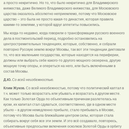
а просто некритично. Но то, что было некритично для Владимирского
княжества, даже Великого Владимирского княжества, для Московского
царства оказалось абсолютно неприемлемо, потому что Московское
царство – это была не просто какая-то династия, которая правила
какими-то землями, у которой вдруг аппетиты повысились.
Мы когда-то недавно, когда говорили о трансформации русского военного
дела в постмонгольский период, подробно остановились на
центростремительных тенденциях, которые, собственно, и собрали
повторно Русскую землю вокруг Москвы, так вот эти тенденции диктовали
то, что все маленькие государства, которые находятся на периферии,
должны или выбрать себе какого-то другого мощного сюзерена, другую
мощную точку опоры, и опереться на него, или быть включёнными в
состав Москвы.
Д.Ю.
Со всей неизбежностью.
Клим Жуков.
Со всей неизбежностью, потому что политический каптал в
т.ч. может только возрастать или убывать и возрастать в другом месте.
Как только Золотая Орда по объективным причинам разлетелась на
куски, их капитал стал сдуваться, соответственно, где в одном месте
убыло – в другом немедленно прибыло, стало прибывать в Москве,
потому что Москва была ближайшим центром силы, которая стала
собирать вокруг себя все эти земли. И это всё создавало, повторюсь,
объективные предпосылки включения осколков Золотой Орды в орбиту