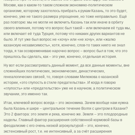
Москве, как о каком-то таком сложном экономико-политическом
организме, которому захотелось прибрать к рукам Казань, то это будет,
конечно, уже не такого размера упрощение, но тоже неправильно. Ещё
раз повторю: мы не могли не включить Казань так или иначе в орбиту
своего влияния, потому что вопрос был такой – или включаем её туда мы,
или включает её туда Турция, потому что никаких других вариантов не
было. И тут уже был вопрос не «хочу» или «не хочу», или «жалко
казанскую независимость», хотя, конечно, слов-то таких никто не знал
тогда, я так осовремениваю нарочно вопрос – вопрос был в том, что это
пришлось бы сделать, как – это уже, конечно, отдельная история.
Ну вот если рассматривать данный момент, да все данные моменты, вне
сложнейших политических, экономических, династических,
генеалогических связей, то, говоря словами Милюкова о казанской
истории, «это глупость в стиле предательства». И когда я говорю
«глупость» или «предательство» уже не в научном, а политическом
звучании, это именно так.
Итак, ключевой вопрос всегда – это экономика. Зачем вообще нам нужна
была Казань и шире – центральное течение Волги с центром в Казани?
Это 2 фактора: это земля и река, конечно же. Земля – это плодородные
наделы. Главный фактор расширения собственной кормовой базы в
феодализме с его очень низкой агрокультурой – это, конечно,
экстенсивный рост, т.е. не интенсивный, а за счёт расширения