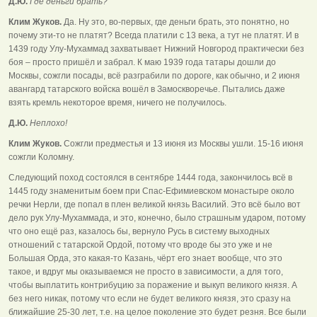
Д.Ю.
Где деньги брать?
Клим Жуков.
Да. Ну это, во-первых, где деньги брать, это понятно, но
почему эти-то не платят? Всегда платили с 13 века, а тут не платят. И в
1439 году Улу-Мухаммад захватывает Нижний Новгород практически без
боя – просто пришёл и забрал. К маю 1939 года татары дошли до
Москвы, сожгли посады, всё разграбили по дороге, как обычно, и 2 июня
авангард татарского войска вошёл в Замоскворечье. Пытались даже
взять кремль некоторое время, ничего не получилось.
Д.Ю.
Неплохо!
Клим Жуков.
Сожгли предместья и 13 июня из Москвы ушли. 15-16 июня
сожгли Коломну.
Следующий поход состоялся в сентябре 1444 года, закончилось всё в
1445 году знаменитым боем при Спас-Ефимиевском монастыре около
речки Нерли, где попал в плен великой князь Василий. Это всё было вот
дело рук Улу-Мухаммада, и это, конечно, было страшным ударом, потому
что оно ещё раз, казалось бы, вернуло Русь в систему выходных
отношений с татарской Ордой, потому что вроде бы это уже и не
Большая Орда, это какая-то Казань, чёрт его знает вообще, что это
такое, и вдруг мы оказываемся не просто в зависимости, а для того,
чтобы выплатить контрибуцию за поражение и выкуп великого князя. А
без него никак, потому что если не будет великого князя, это сразу на
ближайшие 25-30 лет, т.е. на целое поколение это будет резня. Все были