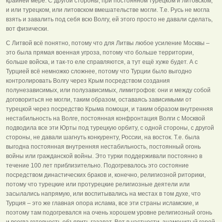
крайней мере. С другой стороны, при постоянном турецком и литовском,
и или турецком, или литовском вмешательстве могли. Т.е. Русь не могла
взять и завалить под себя всю Волгу, ей этого просто не давали сделать,
вот физически.
С Литвой всё понятно, потому что для Литвы любое усиление Москвы –
это была прямая военная угроза, потому что больше территории,
больше войска, и так-то еле справляются, а тут ещё хуже будет. А с
Турцией всё немножко сложнее, потому что Турции было выгодно
контролировать Волгу через Крым посредством создания
полунезависимых, или полузависимых, лимитрофов: они и между собой
договориться не могли, таким образом, оставаясь зависимыми от
турецкой через посредство Крыма помощи, и таким образом внутренняя
нестабильность на Волге, постоянная конфронтация Волги с Москвой
подводила все эти Юрты под турецкую орбиту, с одной стороны, с другой
стороны, не давали шагнуть конкуренту, России, на восток. Т.е. была
выгодна постоянная внутренняя нестабильность, постоянный огонь
войны или гражданской войны. Это турки поддерживали постоянно в
течение 100 лет приблизительно. Подогревалось это состояние
посредством династических браков и, конечно, религиозной риторики,
потому что турецкие или протурецкие религиозные деятели или
засылались напрямую, или воспитывались на местах в том духе, что
Турция – это же главная опора ислама, все эти страны исламские, и
поэтому там подогревался на очень хорошем уровне религиозный огонь
и всегда готовность объявить газават. Вот в частности, знаменитый герой