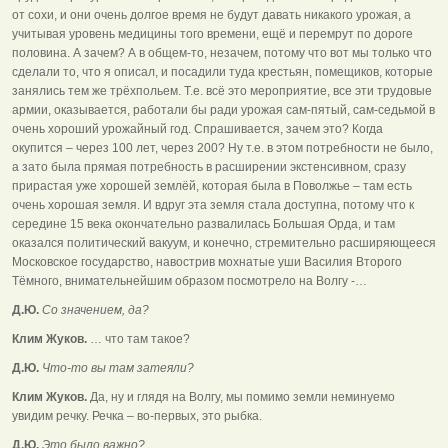
от сохи, и они очень долгое время не будут давать никакого урожая, а
учитывая уровень медицины того времени, ещё и перемрут по дороге
половина. А зачем? А в общем-то, незачем, потому что вот мы только что
сделали то, что я описал, и посадили туда крестьян, помещиков, которые
занялись тем же трёхпольем. Т.е. всё это мероприятие, все эти трудовые
армии, оказывается, работали бы ради урожая сам-пятый, сам-седьмой в
очень хороший урожайный год. Спрашивается, зачем это? Когда
окупится – через 100 лет, через 200? Ну т.е. в этом потребности не было,
а зато была прямая потребность в расширении экстенсивном, сразу
прирастая уже хорошей землёй, которая была в Поволжье – там есть
очень хорошая земля. И вдруг эта земля стала доступна, потому что к
середине 15 века окончательно развалилась Большая Орда, и там
оказался политический вакуум, и конечно, стремительно расширяющееся
Московское государство, навострив мохнатые уши Василия Второго
Тёмного, внимательнейшим образом посмотрело на Волгу -…
Д.Ю.
Со значением, да?
Клим Жуков.
… что там такое?
Д.Ю.
Что-то вы там затеяли?
Клим Жуков.
Да, ну и глядя на Волгу, мы помимо земли неминуемо
увидим речку. Речка – во-первых, это рыбка.
Д.Ю.
Это было важно?