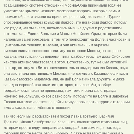
традиционной системе отношений Москва-Орда принимали горячее
участие: это крымско-казанско-московские вопросы, которые самым
прямым образом влияли на принятие решений, это влияние Турции,
опосредованное через крымский фактор, это ногайский фактор, потому
что рядом, как мы знаем, находились бывшие друзья и родственники
потомки хана Едигея Большие и Малые Ногайские Орды, которые были
напрямую заинтересованы в том, что происходит на Волге, в частности, в
центральном течении, в Казани, и они активнейшим образом
вмешивались во внешнюю политику: на стороне Москвы, на стороне
Казани, или устраняясь вовремя, типа, разберитесь. Там даже Сибирское
ханство активно участвовала в этом. Естественно, тут же был литовский
фактор, потому что Литва последовательно поддерживала Казань, когда
она выступала противником Москвы, и не дружила с Казанью, если вдруг
Казань с Москвой мирилась или, не дай Бог, начинала дружить. И даже
западно-европейская политика, которая, казалось бы, вообще
географически никак не привязана, там тоже играла свою, правда,
конечно, небольшую, но всё равно роль, потому что на Волге и Заволжье
Европа пыталась постоянно найти точку опоры против турок, с которыми
имела самые напряжённые отношения.
Так что, если мы рассматриваем поход Ивана Третьего, Василия
Третьего, Ивана Четвёртого на Казань, как волюнтаризм отдельных лиц,
которым просто вдруг понравилась «подрайская землица», как тогда
говорили про те места, это ошибочно. И даже если вдруг мы скажем о