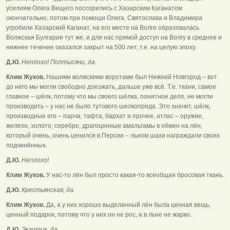
усилиям Олега Вещего поссорились с Хазарским Каганатом
окончательно, потом при помощи Олега, Святослава и Владимира
угробили Хазарский Каганат, на его месте на Волге образовалась
Волжская Булгария тут же, и для нас прямой доступ на Волгу в среднее и
нижнее течение оказался закрыт на 500 лет, т.е. на целую эпоху.
Д.Ю.
Неплохо! Полтысячи, да.
Клим Жуков.
Нашими волжскими воротами был Нижний Новгород – вот
до него мы могли свободно доезжать, дальше уже всё. Т.е. ткани, самое
главное – шёлк, потому что мы своего шёлка, понятное дело, не могли
производить – у нас не было тутового шелкопряда. Это значит, шёлк,
производные его – парча, тафта, бархат и прочее, атлас – оружие,
железо, золото, серебро, драгоценные амальгамы в обмен на лён,
который очень, очень ценился в Персии – льном шахи награждали своих
подчинённых.
Д.Ю.
Неплохо!
Клим Жуков.
У нас-то лён был просто какая-то всеобщая бросовая ткань.
Д.Ю.
Крестьянская, да.
Клим Жуков.
Да, а у них хорошо выделанный лён была ценная вещь,
ценный подарок, потому что у них он не рос, а в льне не жарко.
Д.Ю.
Экзотик, да.