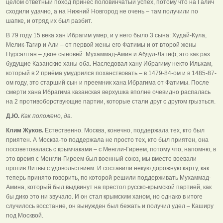
целом ответный поход принёс половинчатый успех, потому что на Галич
сходили удачно, а на Нижний Новгород не очень – там получили по
шапке, и отряд их был разбит.
В 79 году 15 века хан Ибрагим умер, и у него было 3 сына: Худай-Кула,
Мелик-Тагир и Али – от первой жены его Фатимы и от второй жены
Нурсалтан – двое сыновей: Мухаммад-Амин и Абдул-Латиф, это как раз
будущие Казанские ханы оба. Наследовал хану Ибрагиму некто Ильхам,
который в 2 приёма умудрился поханствовать – в 1479-84-ом и в 1485-87-
ом году, это старший сын и преемник хана Ибрагима от Фатимы. После
смерти хана Ибрагима казанская верхушка вполне очевидно распалась
на 2 противоборствующие партии, которые стали друг с другом грызться.
Д.Ю.
Как положено, да.
Клим Жуков.
Естественно. Москва, конечно, поддержала тех, кто был
приятен. А Москва-то поддержала не просто тех, кто был приятен, она
посоветовалась с крымчаками – с Менгли-Гиреем, потому что, напомню, в
это время с Менгли-Гиреем был военный союз, мы вместе воевали
против Литвы с удовольствием. И составили некую дорожную карту, как
теперь принято говорить, по которой решили поддерживать Мухаммад-
Амина, который был выдвинут на престол русско-крымской партией, как
бы дико это ни звучало. И он стал крымским ханом, но однако в итоге
случилось восстание, он вынужден был бежать и получил удел – Каширу
под Москвой.