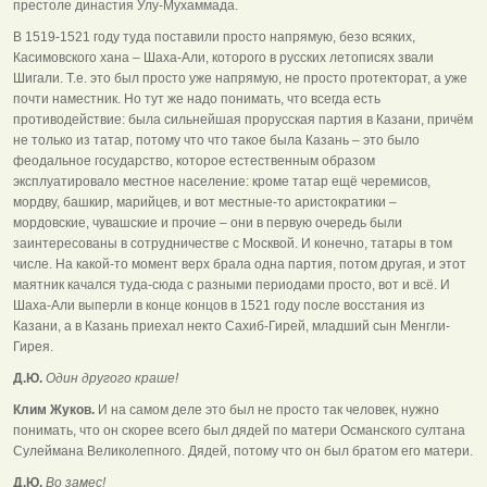
престоле династия Улу-Мухаммада.
В 1519-1521 году туда поставили просто напрямую, безо всяких,
Касимовского хана – Шаха-Али, которого в русских летописях звали
Шигали. Т.е. это был просто уже напрямую, не просто протекторат, а уже
почти наместник. Но тут же надо понимать, что всегда есть
противодействие: была сильнейшая прорусская партия в Казани, причём
не только из татар, потому что что такое была Казань – это было
феодальное государство, которое естественным образом
эксплуатировало местное население: кроме татар ещё черемисов,
мордву, башкир, марийцев, и вот местные-то аристократики –
мордовские, чувашские и прочие – они в первую очередь были
заинтересованы в сотрудничестве с Москвой. И конечно, татары в том
числе. На какой-то момент верх брала одна партия, потом другая, и этот
маятник качался туда-сюда с разными периодами просто, вот и всё. И
Шаха-Али выперли в конце концов в 1521 году после восстания из
Казани, а в Казань приехал некто Сахиб-Гирей, младший сын Менгли-
Гирея.
Д.Ю.
Один другого краше!
Клим Жуков.
И на самом деле это был не просто так человек, нужно
понимать, что он скорее всего был дядей по матери Османского султана
Сулеймана Великолепного. Дядей, потому что он был братом его матери.
Д.Ю.
Во замес!