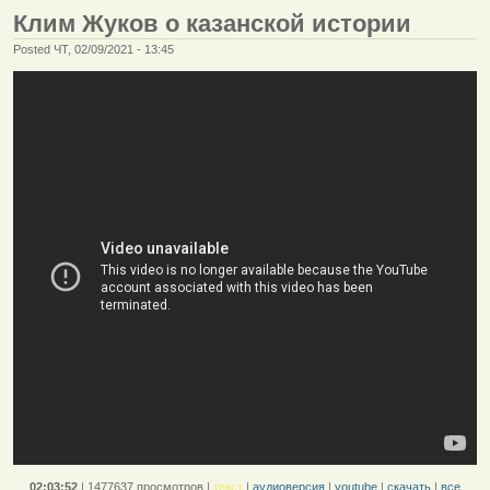
Клим Жуков о казанской истории
Posted ЧТ, 02/09/2021 - 13:45
02:03:52
|
1477637 просмотров
|
текст
|
аудиоверсия
|
youtube
|
скачать
|
все