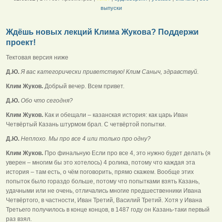
выпуски
Ждёшь новых лекций Клима Жукова? Поддержи
проект!
Тектовая версия ниже
Д.Ю.
Я вас категорически приветствую! Клим Саныч, здравствуй.
Клим Жуков.
Добрый вечер. Всем привет.
Д.Ю.
Обо что сегодня?
Клим Жуков.
Как и обещали – казанская история: как царь Иван
Четвёртый Казань штурмом брал. С четвёртой попытки.
Д.Ю.
Неплохо. Мы про все 4 или только про одну?
Клим Жуков.
Про финальную Если про все 4, это нужно будет делать (я
уверен – многим бы это хотелось) 4 ролика, потому что каждая эта
история – там есть, о чём поговорить, прямо скажем. Вообще этих
попыток было гораздо больше, потому что попытками взять Казань,
удачными или не очень, отличались многие предшественники Ивана
Четвёртого, в частности, Иван Третий, Василий Третий. Хотя у Ивана
Третьего получилось в конце концов, в 1487 году он Казань-таки первый
раз взял.