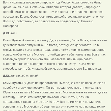
Волга ложилась под нового игрока – под Москву. А другого-то не было,
кроме, конечно же, Османской империи, которая далеко, напрямую с
Волгой никак не соприкасается – ну, где Волга, а где Турция – но через
посредство Крыма Османская империя действовала по всему течению
Волги до, собственно, её православных пределов – до Нижнего
Новгорода.
Д.Ю.
Как?
Клим Жуков.
А сейчас расскажу. Да, ну конечно, была Литва, которая там
действовать напрямую никак не могла, потому что далековато, но в
любую секунду была готова поддержать любую херню, кроме голодовки,
только чтобы не дать Москве что-нибудь для себя поиметь на Волге, т.е.
вплоть до прямого военного вмешательства, или инициировать
очередной отъезд очередного князя к себе в Литву – была масса
способов, так чтобы у наших было, чем заняться, кроме Волги, масса.
Д.Ю.
Как же всё не ново!
Клим Жуков.
Ну, даже не представляешь себе, как это не ново, сейчас я
перейду к этому «не новому». Так вот, поодиночке все эти описанные
Юрты уже к началу 16 века соперничать с Москвой никак не могли, да уже
и к концу 15 века, что наглядно показал Иван Третий, разбив
астраханских татар на Угре в 1480 году. Вот не могли они поодиночке
соперничать с Москвой, и объединиться они тоже не могли, надолго, по