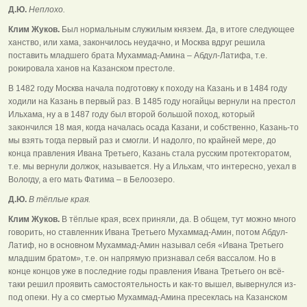
Д.Ю.
Неплохо.
Клим Жуков.
Был нормальным служилым князем. Да, в итоге следующее
ханство, или хама, закончилось неудачно, и Москва вдруг решила
поставить младшего брата Мухаммад-Амина – Абдул-Латифа, т.е.
рокировала ханов на Казанском престоле.
В 1482 году Москва начала подготовку к походу на Казань и в 1484 году
ходили на Казань в первый раз. В 1485 году ногайцы вернули на престол
Ильхама, ну а в 1487 году был второй большой поход, который
закончился 18 мая, когда началась осада Казани, и собственно, Казань-то
мы взять тогда первый раз и смогли. И надолго, по крайней мере, до
конца правления Ивана Третьего, Казань стала русским протекторатом,
т.е. мы вернули должок, называется. Ну а Ильхам, что интересно, уехал в
Вологду, а его мать Фатима – в Белоозеро.
Д.Ю.
В тёплые края.
Клим Жуков.
В тёплые края, всех приняли, да. В общем, тут можно много
говорить, но ставленник Ивана Третьего Мухаммад-Амин, потом Абдул-
Латиф, но в основном Мухаммад-Амин называл себя «Ивана Третьего
младшим братом», т.е. он напрямую признавал себя вассалом. Но в
конце концов уже в последние годы правления Ивана Третьего он всё-
таки решил проявить самостоятельность и как-то вышел, вывернулся из-
под опеки. Ну а со смертью Мухаммад-Амина пресеклась на Казанском