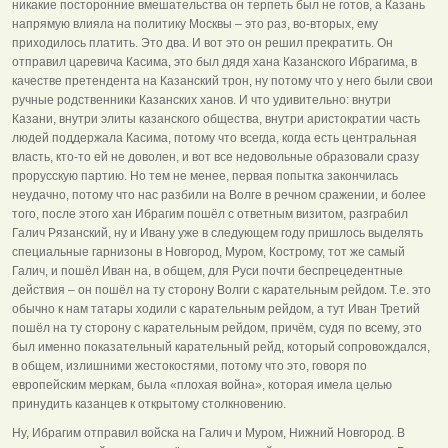
никакие посторонние вмешательства он терпеть был не готов, а Казань
напрямую влияла на политику Москвы – это раз, во-вторых, ему
приходилось платить. Это два. И вот это он решил прекратить. Он
отправил царевича Касима, это был дядя хана Казанского Ибрагима, в
качестве претендента на Казанский трон, ну потому что у него были свои
ручные родственники Казанских ханов. И что удивительно: внутри
Казани, внутри элиты казанского общества, внутри аристократии часть
людей поддержала Касима, потому что всегда, когда есть центральная
власть, кто-то ей не доволен, и вот все недовольные образовали сразу
прорусскую партию. Но тем не менее, первая попытка закончилась
неудачно, потому что нас разбили на Волге в речном сражении, и более
того, после этого хан Ибрагим пошёл с ответным визитом, разграбил
Галич Рязанский, ну и Ивану уже в следующем году пришлось выделять
специальные гарнизоны в Новгород, Муром, Кострому, тот же самый
Галич, и пошёл Иван на, в общем, для Руси почти беспрецедентные
действия – он пошёл на ту сторону Волги с карательным рейдом. Т.е. это
обычно к нам татары ходили с карательным рейдом, а тут Иван Третий
пошёл на ту сторону с карательным рейдом, причём, судя по всему, это
был именно показательный карательный рейд, который сопровождался,
в общем, излишними жестокостями, потому что это, говоря по
европейским меркам, была «плохая война», которая имела целью
принудить казанцев к открытому столкновению.
Ну, Ибрагим отправил войска на Галич и Муром, Нижний Новгород. В