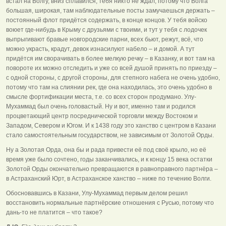
встал на Волгу, вниз сплавился, тебя никто не ждал, потому что Волга
большая, широкая, там наблюдательные посты замучаешься держать –
постоянный флот придётся содержать, в конце концов. У тебя войско
воюет где-нибудь в Крыму с друзьями с твоими, и тут у тебя с лодочек
выпрыгивают бравые новгородские парни, всех бьют, режут, всё, что
можно украсть, крадут, девок изнасилуют набело – и домой. А тут
придётся им сворачивать в более мелкую речку – в Казанку, и вот там на
повороте их можно отследить и уже со всей душой принять по приезду –
с одной стороны, с другой стороны, для степного набега не очень удобно,
потому что там на слиянии рек, где она находилась, это очень удобно в
смысле фортификации места, т.е. со всех сторон продумано. Улу-
Мухаммад был очень головастый. Ну и вот, именно там и родился
процветающий центр посреднической торговли между Востоком и
Западом, Севером и Югом. И к 1438 году это ханство с центром в Казани
стало самостоятельным государством, не зависимым от Золотой Орды.
Ну а Золотая Орда, она бы и рада привести её под своё крыло, но её
время уже было сочтено, годы заканчивались, и к концу 15 века остатки
Золотой Орды окончательно превращаются в равноправного партнёра –
в Астраханский Юрт, в Астраханское ханство – ниже по течению Волги.
Обосновавшись в Казани, Улу-Мухаммад первым делом решил
восстановить нормальные партнёрские отношения с Русью, потому что
дань-то не платится – что такое?