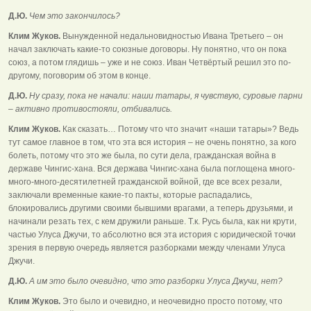
Д.Ю.
Чем это закончилось?
Клим Жуков.
Вынужденной недальновидностью Ивана Третьего – он
начал заключать какие-то союзные договоры. Ну понятно, что он пока
союз, а потом глядишь – уже и не союз. Иван Четвёртый решил это по-
другому, поговорим об этом в конце.
Д.Ю.
Ну сразу, пока не начали: наши татары, я чувствую, суровые парни
– активно противостояли, отбивались.
Клим Жуков.
Как сказать… Потому что что значит «наши татары»? Ведь
тут самое главное в том, что эта вся история – не очень понятно, за кого
болеть, потому что это же была, по сути дела, гражданская война в
державе Чингис-хана. Вся держава Чингис-хана была поглощена много-
много-много-десятилетней гражданской войной, где все всех резали,
заключали временные какие-то пакты, которые распадались,
блокировались другими своими бывшими врагами, а теперь друзьями, и
начинали резать тех, с кем дружили раньше. Т.к. Русь была, как ни крути,
частью Улуса Джучи, то абсолютно вся эта история с юридической точки
зрения в первую очередь является разборками между членами Улуса
Джучи.
Д.Ю.
А им это было очевидно, что это разборки Улуса Джучи, нет?
Клим Жуков.
Это было и очевидно, и неочевидно просто потому, что