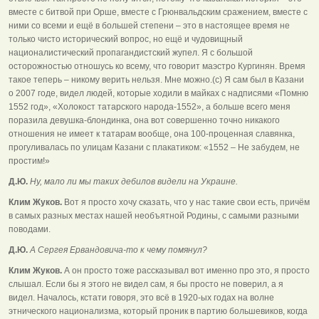
вместе с битвой при Орше, вместе с Грюнвальдским сражением, вместе с
ними со всеми и ещё в большей степени – это в настоящее время не
только чисто исторический вопрос, но ещё и чудовищный
националистический пропагандистский жупел. Я с большой
осторожностью отношусь ко всему, что говорит маэстро Кургинян. Время
такое теперь – никому верить нельзя. Мне можно.(с) Я сам был в Казани
о 2007 годе, видел людей, которые ходили в майках с надписями «Помню
1552 год», «Холокост татарского народа-1552», а больше всего меня
поразила девушка-блондинка, она вот совершенно точно никакого
отношения не имеет к татарам вообще, она 100-проценная славянка,
прогуливалась по улицам Казани с плакатиком: «1552 – Не забудем, не
простим!»
Д.Ю.
Ну, мало ли мы таких дебилов видели на Украине.
Клим Жуков.
Вот я просто хочу сказать, что у нас такие свои есть, причём
в самых разных местах нашей необъятной Родины, с самыми разными
поводами.
Д.Ю.
А Сергея Ервандовича-то к чему помянул?
Клим Жуков.
А он просто тоже рассказывал вот именно про это, я просто
слышал. Если бы я этого не видел сам, я бы просто не поверил, а я
видел. Началось, кстати говоря, это всё в 1920-ых годах на волне
этнического национализма, который проник в партию большевиков, когда