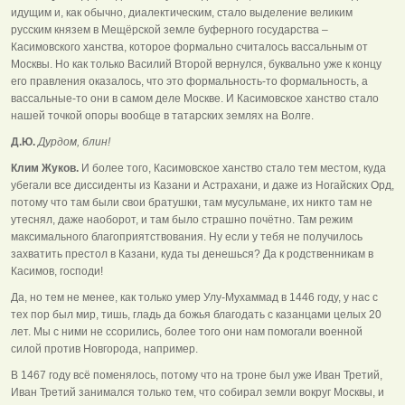
идущим и, как обычно, диалектическим, стало выделение великим
русским князем в Мещёрской земле буферного государства –
Касимовского ханства, которое формально считалось вассальным от
Москвы. Но как только Василий Второй вернулся, буквально уже к концу
его правления оказалось, что это формальность-то формальность, а
вассальные-то они в самом деле Москве. И Касимовское ханство стало
нашей точкой опоры вообще в татарских землях на Волге.
Д.Ю.
Дурдом, блин!
Клим Жуков.
И более того, Касимовское ханство стало тем местом, куда
убегали все диссиденты из Казани и Астрахани, и даже из Ногайских Орд,
потому что там были свои братушки, там мусульмане, их никто там не
утеснял, даже наоборот, и там было страшно почётно. Там режим
максимального благоприятствования. Ну если у тебя не получилось
захватить престол в Казани, куда ты денешься? Да к родственникам в
Касимов, господи!
Да, но тем не менее, как только умер Улу-Мухаммад в 1446 году, у нас с
тех пор был мир, тишь, гладь да божья благодать с казанцами целых 20
лет. Мы с ними не ссорились, более того они нам помогали военной
силой против Новгорода, например.
В 1467 году всё поменялось, потому что на троне был уже Иван Третий,
Иван Третий занимался только тем, что собирал земли вокруг Москвы, и