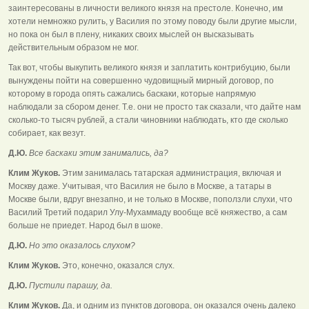
заинтересованы в личности великого князя на престоле. Конечно, им
хотели немножко рулить, у Василия по этому поводу были другие мысли,
но пока он был в плену, никаких своих мыслей он высказывать
действительным образом не мог.
Так вот, чтобы выкупить великого князя и заплатить контрибуцию, были
вынуждены пойти на совершенно чудовищный мирный договор, по
которому в города опять сажались баскаки, которые напрямую
наблюдали за сбором денег. Т.е. они не просто так сказали, что дайте нам
сколько-то тысяч рублей, а стали чиновники наблюдать, кто где сколько
собирает, как везут.
Д.Ю.
Все баскаки этим занимались, да?
Клим Жуков.
Этим занималась татарская администрация, включая и
Москву даже. Учитывая, что Василия не было в Москве, а татары в
Москве были, вдруг внезапно, и не только в Москве, поползли слухи, что
Василий Третий подарил Улу-Мухаммаду вообще всё княжество, а сам
больше не приедет. Народ был в шоке.
Д.Ю.
Но это оказалось слухом?
Клим Жуков.
Это, конечно, оказался слух.
Д.Ю.
Пустили парашу, да.
Клим Жуков.
Да, и одним из пунктов договора, он оказался очень далеко