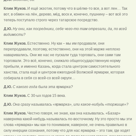
Клим Жуков.
И ещё экзотик, потому что в шёлке-то все, а вот лен… Так
вот, в обмен на лён, дерево, мёд, воск и, конечно, пушнину – вот всё это
теперь поступало строго через татарское посредство.
Д.Ю.
Ну они, как посредники, себе чего-то там отрезали, да, по всей
видимости?
Клим Жуков.
Естественно. Ну как – мы им продавали, они
перепродавали, поэтому, естественно, они на этой марже неплохо
наваривались. Они же нас не пускали туда торговать, они сами там
торговали. Это всё, конечно, снижало общегосударственную норму
прибыли, и именно Казань, когда стала центром самостоятельного
ханства, стала ещё и центром ежегодной Волжской ярмарки, которая
собирала в себя со всей-со всей округи…
Д.Ю.
С какого года была эта ярмарка?
Клим Жуков.
С 30-ых годов 15 века.
Д.Ю.
Она сразу называлась «ярмарка», или какое-нибудь «торжище»?
Клим Жуков.
Честно говоря, не знаю, как она называлась. «Базар»
наверняка какой-нибудь называлась по-восточному. Ну это просто мы эти
слова «ярмарка» мы как-то понимаем, наверное, не очень правильно в
силу инерции сознания, потому что для нас ярмарка – это там, где ходят