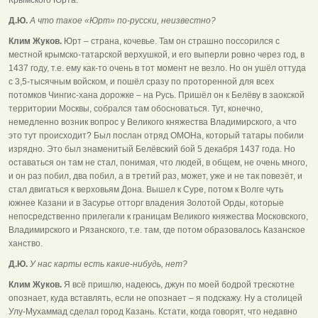
Д.Ю.
А что такое «Юрт» по-русски, неизвестно?
Клим Жуков.
Юрт – страна, кочевье. Там он страшно поссорился с
местной крымско-татарской верхушкой, и его выперли ровно через год, в
1437 году, т.е. ему как-то очень в тот момент не везло. Но он ушёл оттуда
с 3,5-тысячным войском, и пошёл сразу по проторенной для всех
потомков Чингис-хана дорожке – на Русь. Пришёл он к Белёву в заокской
территории Москвы, собрался там обосноваться. Тут, конечно,
немедленно возник вопрос у Великого княжества Владимирского, а что
это тут происходит? Был послан отряд ОМОНа, который татары побили
изрядно. Это был знаменитый Белёвский бой 5 декабря 1437 года. Но
оставаться он там не стал, понимая, что людей, в общем, не очень много,
и он раз побил, два побил, а в третий раз, может, уже и не так повезёт, и
стал двигаться к верховьям Дона. Вышел к Суре, потом к Волге чуть
южнее Казани и в Засурье отторг владения Золотой Орды, которые
непосредственно прилегали к границам Великого княжества Московского,
Владимирского и Рязанского, т.е. там, где потом образовалось Казанское
ханство.
Д.Ю.
У нас карты есть какие-нибудь, нет?
Клим Жуков.
Я всё пришлю, надеюсь, джун по моей бодрой трескотне
опознает, куда вставлять, если не опознает – я подскажу. Ну а столицей
Улу-Мухаммад сделал город Казань. Кстати, когда говорят, что недавно