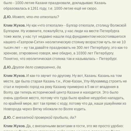
было - 1000-летие Казани праздновали, докладываю: Казань
образовалась в 1261 году, т.е. 1000-летие ещё не скоро.
Д.Ю.
Может, что-то откопали?
Клим Жуков.
Ну как «что откопали» - Булгар откопали, столицу Волжской
Булгарии. Ну извините, пожалуйста, у нас люди на месте Петербурга
тоже жили, у нас тут недавно нашли под фундаментом несостоявшегося
нашего «Газпром-Сити» неолитическую стоянку возрастом чуть ли не 10
тысяч лет – ну так давайте праздновать не 300 лет Петербургу, это как-то
хреново, откровенно говоря, мне обидно, а 10300 лет Петербургу.
Понятно, что неолитическая стоянка так и называлась – Петербург.
Д.Ю.
Другое дело совершенно, да.
Клим Жуков.
И как-то звучит по-другому. Ну вот, Казань: Казань на том
месте, где была старая Казань т.н., Иске-Казан, Улу-Мухаммад строить не
стал и перенёс город на реку Казанку примерно в 5 км от впадения в
Волгу, где теперь исторический центр Казани и находится. Это было
очень удобное место, потому что туда было крайне неудобно нападать,
по крайней мере, вот так прямо с ходу, потому что да, наши ушкуйники из
Новгорода через Вятку обожали по Волге ездить.
Д.Ю.
С внезапной проверкой прибыли, да?
Клим Жуков.
Да, с внезапными визитами в гости, это же просто удобно: