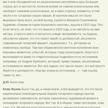
мы стали объединяться из разрозненных республик в одну большую
страну, вот, в частности, полезли всякие не совсем сознательные или
наоборот слишком сознательные, но в свою сторону, элементы, в том
числе и из татарских наших окраин. В научном смысле это было
выражено ярче всего, на мой взгляд, в работе Михаила Георгиевича
Худякова «Очерки истории Казанского ханства», вышла в 1923 году. Это,
если читать, не зная, что это вышло в 1923 году, и не смотреть на имя
автора, а просто взять и прочитать в виде эксперимента, ты будешь
абсолютно уверен, что это пишет какой-то долбанутый, абсолютно
современный татарский фашист, националист. Т.е. риторика не
изменилась вообще. Там при общем вполне внятном изложении всех
ключевых моментов, событий, которые тогда происходили, берутся и
выпячиваются какие-то отвратительные подробности из источников,
например, из Андрея Курбского, который, прямо скажем, объективным
источником не является. Вот всё гадкое, что там он пишет, это всё просто
берётся и цитируется: «Как мы знаем из источников…» - там ссылка
такая-то, вот…
Д.Ю.
Было так.
Клим Жуков.
Было так, да, и никак иначе, и всё выводится, что это была
национально-освободительная борьба татарского народа против
московского завоевателя, которая закончилось чудовищной кровью и
геноцидом татарского народа. Вот так. И в общем, такие сентенции, пока
у нас Д.А. Медведев ещё президентом был, ему высказывали в Казани,