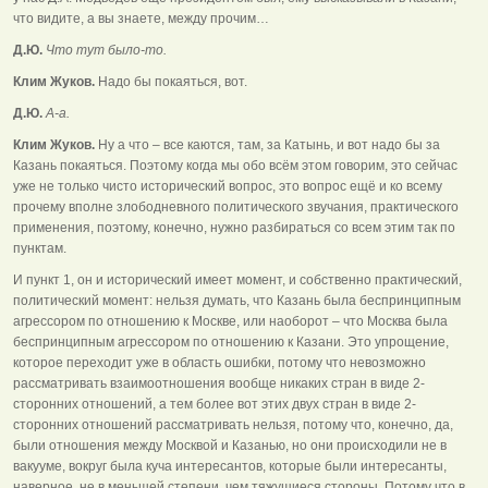
что видите, а вы знаете, между прочим…
Д.Ю.
Что тут было-то.
Клим Жуков.
Надо бы покаяться, вот.
Д.Ю.
А-а.
Клим Жуков.
Ну а что – все каются, там, за Катынь, и вот надо бы за
Казань покаяться. Поэтому когда мы обо всём этом говорим, это сейчас
уже не только чисто исторический вопрос, это вопрос ещё и ко всему
прочему вполне злободневного политического звучания, практического
применения, поэтому, конечно, нужно разбираться со всем этим так по
пунктам.
И пункт 1, он и исторический имеет момент, и собственно практический,
политический момент: нельзя думать, что Казань была беспринципным
агрессором по отношению к Москве, или наоборот – что Москва была
беспринципным агрессором по отношению к Казани. Это упрощение,
которое переходит уже в область ошибки, потому что невозможно
рассматривать взаимоотношения вообще никаких стран в виде 2-
сторонних отношений, а тем более вот этих двух стран в виде 2-
сторонних отношений рассматривать нельзя, потому что, конечно, да,
были отношения между Москвой и Казанью, но они происходили не в
вакууме, вокруг была куча интересантов, которые были интересанты,
наверное, не в меньшей степени, чем тяжущиеся стороны. Потому что в