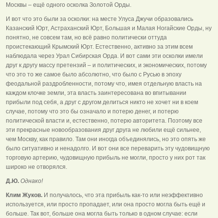
Москвы – ещё одного осколка Золотой Орды.
И вот что это были за осколки: на месте Улуса Джучи образовались
Казанский Юрт, Астраханский Юрт, Большая и Малая Ногайские Орды, ну
понятно, не совсем там, но всё равно политически оттуда
проистекающий Крымский Юрт. Естественно, активно за этим всем
наблюдала через Урал Сибирская Орда. И вот сами эти осколки имели
друг к другу массу претензий – и политических, и экономических, потому
что это то же самое было абсолютно, что было с Русью в эпоху
феодальной раздробленности, потому что, имея отдельную власть на
каждом клочке земли, эта власть заинтересована во впитывании
прибыли под себя, а друг с другом делиться никто не хочет ни в коем
случае, потому что это бы означало и потерю денег, и потерю
политической власти и, естественно, потерю авторитета. Поэтому все
эти прекрасные новообразования друг друга не любили ещё сильнее,
чем Москву, как правило. Там они иногда объединялись, но это опять же
было ситуативно и ненадолго. И вот они все переварить эту чудовищную
торговую артерию, чудовищную прибыль не могли, просто у них рот так
широко не отворялся.
Д.Ю.
Однако!
Клим Жуков.
И получалось, что эта прибыль как-то или неэффективно
используется, или просто пропадает, или она просто могла быть ещё и
больше. Так вот, больше она могла быть только в одном случае: если