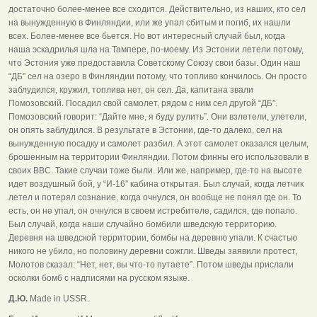
достаточно более-менее все сходится. Действительно, из наших, кто сел
на вынужденную в Финляндии, или же упал сбитым и погиб, их нашли
всех. Более-менее все бьется. Но вот интересный случай был, когда
наша эскадрилья шла на Тампере, по-моему. Из Эстонии летели потому,
что Эстония уже предоставила Советскому Союзу свои базы. Один наш
“ДБ” сел на озеро в Финляндии потому, что топливо кончилось. Он просто
заблудился, кружил, топлива нет, он сел. Да, капитана звали
Помозовский. Посадил свой самолет, рядом с ним сел другой “ДБ”.
Помозовский говорит: “Дайте мне, я буду рулить”. Они взлетели, улетели,
он опять заблудился. В результате в Эстонии, где-то далеко, сел на
вынужденную посадку и самолет разбил. А этот самолет оказался целым,
брошенным на территории Финляндии. Потом финны его использовали в
своих ВВС. Такие случаи тоже были. Или же, например, где-то на высоте
идет воздушный бой, у “И-16” кабина открытая. Был случай, когда летчик
летел и потерял сознание, когда очнулся, он вообще не понял где он. То
есть, он не упал, он очнулся в своем истребителе, садился, где попало.
Был случай, когда наши случайно бомбили шведскую территорию.
Деревня на шведской территории, бомбы на деревню упали. К счастью
никого не убило, но половину деревни сожгли. Шведы заявили протест,
Молотов сказал: “Нет, нет, вы что-то путаете”. Потом шведы прислали
осколки бомб с надписями на русском языке.
Д.Ю.
Made in USSR.