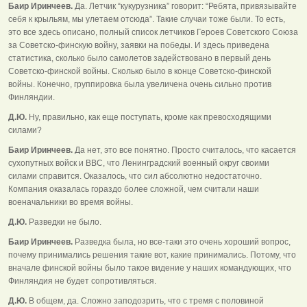
Баир Иринчеев.
Да. Летчик “кукурузника” говорит: “Ребята, привязывайте
себя к крыльям, мы улетаем отсюда”. Такие случаи тоже были. То есть,
это все здесь описано, полный список летчиков Героев Советского Союза
за Советско-финскую войну, заявки на победы. И здесь приведена
статистика, сколько было самолетов задействовано в первый день
Советско-финской войны. Сколько было в конце Советско-финской
войны. Конечно, группировка была увеличена очень сильно против
Финляндии.
Д.Ю.
Ну, правильно, как еще поступать, кроме как превосходящими
силами?
Баир Иринчеев.
Да нет, это все понятно. Просто считалось, что касается
сухопутных войск и ВВС, что Ленинградский военный округ своими
силами справится. Оказалось, что сил абсолютно недостаточно.
Компания оказалась гораздо более сложной, чем считали наши
военачальники во время войны.
Д.Ю.
Разведки не было.
Баир Иринчеев.
Разведка была, но все-таки это очень хороший вопрос,
почему принимались решения такие вот, какие принимались. Потому, что
вначале финской войны было такое видение у наших командующих, что
Финляндия не будет сопротивляться.
Д.Ю.
В общем, да. Сложно заподозрить, что с тремя с половиной