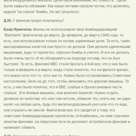
железнодорожного вокзала. Цели были военными, но точность... Цели
были закрыты облаками. Как наши летчики сказали потом, что целились,
кидали “на глазок” бомбы. Но вот результат.
Д.Ю.
У финнов лучше получалось?
Баир Иринчеев.
Финны не использовали свои бомбардировщики
“Blenheim” фактически до марта. До февраля, до марта 1940 года, то
есть, они использовали только по ночам, единичные цели. То есть, таких
массированных налетов они просто не делали. Они делали одиночными
машинами, куда-то прилетел, сбросил бомбы и улетел. И его не догнать
было очень часто. И не обнаружить на подходе потому, что он был
быстрее. То есть, финские ВВС стали бросать в бой все, что у них было
только в феврале и в марте, когда стало понятно, что на фронте кризис,
что нужно хоть что-то, хоть как-то. Нужно было останавливать Советское
наступление, бело не до того, чтобы экономить эти дорогие машины. То
есть, у них было понятно, что и ВВС слабые и бронетанковые части
слабые. Эти боевые машины, они конечно берегли. Нужно отдать
должное их пилотам, что они там летали, сбивали. Но, опять же, ни один
налет на любую цель, будь это железнодорожный узел или что-то еще,
они отразить не смогли. Фактически все это сводится к тому, что
советские бомбардировщики прилетели, отбомбились, по ним стреляют
зенитки финские, на обратном пути их догоняют истребители финские и
начинают сбивать.