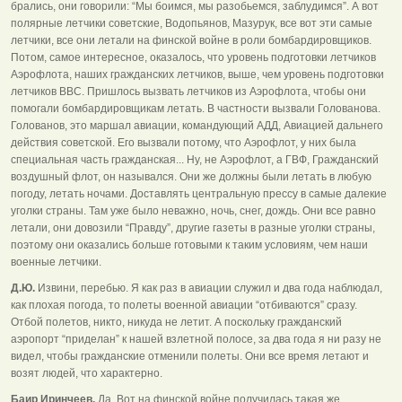
брались, они говорили: “Мы боимся, мы разобьемся, заблудимся”. А вот
полярные летчики советские, Водопьянов, Мазурук, все вот эти самые
летчики, все они летали на финской войне в роли бомбардировщиков.
Потом, самое интересное, оказалось, что уровень подготовки летчиков
Аэрофлота, наших гражданских летчиков, выше, чем уровень подготовки
летчиков ВВС. Пришлось вызвать летчиков из Аэрофлота, чтобы они
помогали бомбардировщикам летать. В частности вызвали Голованова.
Голованов, это маршал авиации, командующий АДД, Авиацией дальнего
действия советской. Его вызвали потому, что Аэрофлот, у них была
специальная часть гражданская... Ну, не Аэрофлот, а ГВФ, Гражданский
воздушный флот, он назывался. Они же должны были летать в любую
погоду, летать ночами. Доставлять центральную прессу в самые далекие
уголки страны. Там уже было неважно, ночь, снег, дождь. Они все равно
летали, они довозили “Правду”, другие газеты в разные уголки страны,
поэтому они оказались больше готовыми к таким условиям, чем наши
военные летчики.
Д.Ю.
Извини, перебью. Я как раз в авиации служил и два года наблюдал,
как плохая погода, то полеты военной авиации “отбиваются” сразу.
Отбой полетов, никто, никуда не летит. А поскольку гражданский
аэропорт “приделан” к нашей взлетной полосе, за два года я ни разу не
видел, чтобы гражданские отменили полеты. Они все время летают и
возят людей, что характерно.
Баир Иринчеев.
Да. Вот на финской войне получилась такая же