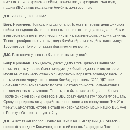
именно вначале финской войны, скажем так, до февраля 1940 года,
нашим ВВС ставились задачи бомбить цели военные.
Д.Ю.
А попадали по ним?
Баир Иринчеев.
Попадали куда попало. То есть, в первый день финской
войны попадания были не в военные цели в столице, а попадания были
в автовокзал, в политехнический институт, в жилые дома рядом с целями.
То есть, разброс фактически, когда бомбы сбрасывали, был плюс-минус
1000 метров. Точно попадать фактически не могли.
Д.Ю.
В то время у всех так было или только у нас?
Баир Иринчеев.
В общем-то, у всех. Дело в том, финская война это
показала, что у нас не было пикирующих бомбардировщиков, которые
могли бы фактически отвесно пикировать и поразить точечную цель. То
есть, малоразмерную цель наши бомбардировщики “СБ”, “ДБ”, они
бомбили с горизонтального полета. Поэтому точность бомбометания
оставляла желать лучшего. То есть, это была такая общая проблема.
После финской войны советские ВВС сразу начали эту проблему решать.
Сразу форсировалась разработка и постановка на вооружение “Ил-2” и
“Пе-2”. Самолетов, которые стали основой ударной мощи наших ВВС уже
в Великую Отечественную войну.
Д.Ю.
А вот такой вопрос. Прямо на 10-й и на 11-й странице. Советский
военный аэродром Касимово, советский военный аэродром Левашево,