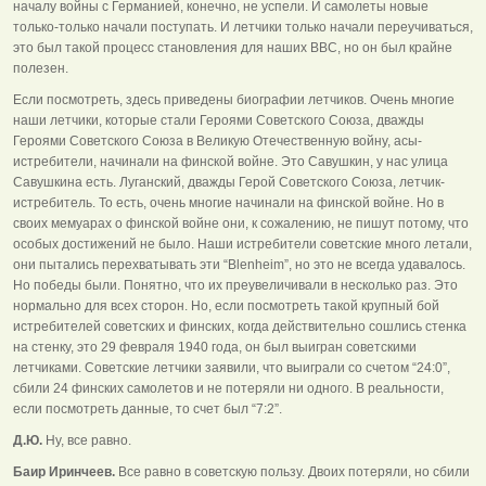
началу войны с Германией, конечно, не успели. И самолеты новые
только-только начали поступать. И летчики только начали переучиваться,
это был такой процесс становления для наших ВВС, но он был крайне
полезен.
Если посмотреть, здесь приведены биографии летчиков. Очень многие
наши летчики, которые стали Героями Советского Союза, дважды
Героями Советского Союза в Великую Отечественную войну, асы-
истребители, начинали на финской войне. Это Савушкин, у нас улица
Савушкина есть. Луганский, дважды Герой Советского Союза, летчик-
истребитель. То есть, очень многие начинали на финской войне. Но в
своих мемуарах о финской войне они, к сожалению, не пишут потому, что
особых достижений не было. Наши истребители советские много летали,
они пытались перехватывать эти “Blenheim”, но это не всегда удавалось.
Но победы были. Понятно, что их преувеличивали в несколько раз. Это
нормально для всех сторон. Но, если посмотреть такой крупный бой
истребителей советских и финских, когда действительно сошлись стенка
на стенку, это 29 февраля 1940 года, он был выигран советскими
летчиками. Советские летчики заявили, что выиграли со счетом “24:0”,
сбили 24 финских самолетов и не потеряли ни одного. В реальности,
если посмотреть данные, то счет был “7:2”.
Д.Ю.
Ну, все равно.
Баир Иринчеев.
Все равно в советскую пользу. Двоих потеряли, но сбили