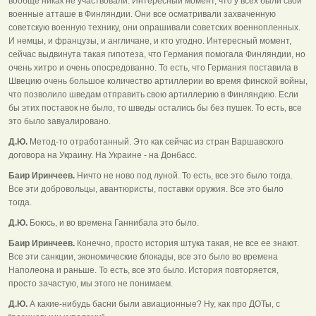
вообще никак не участвовали. Интересный момент, что у всех были свои
военные атташе в Финляндии. Они все осматривали захваченную
советскую военную технику, они опрашивали советских военнопленных.
И немцы, и французы, и англичане, и кто угодно. Интересный момент,
сейчас выдвинута такая гипотеза, что Германия помогала Финляндии, но
очень хитро и очень опосредованно. То есть, что Германия поставила в
Швецию очень большое количество артиллерии во время финской войны,
что позволило шведам отправить свою артиллерию в Финляндию. Если
бы этих поставок не было, то шведы остались бы без пушек. То есть, все
это было завуалировано.
Д.Ю.
Метод-то отработанный. Это как сейчас из стран Варшавского
договора на Украину. На Украине - на Донбасс.
Баир Иринчеев.
Ничто не ново под луной. То есть, все это было тогда.
Все эти добровольцы, авантюристы, поставки оружия. Все это было
тогда.
Д.Ю.
Боюсь, и во времена Ганнибала это было.
Баир Иринчеев.
Конечно, просто история штука такая, не все ее знают.
Все эти санкции, экономические блокады, все это было во времена
Наполеона и раньше. То есть, все это было. История повторяется,
просто зачастую, мы этого не понимаем.
Д.Ю.
А какие-нибудь басни были авиационные? Ну, как про ДОТы, с