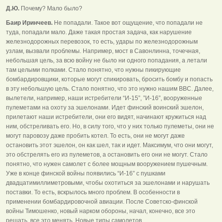
Д.Ю.
Почему? Мало было?
Баир Иринчеев.
Не попадали. Такое вот ощущение, что попадали не
туда, попадали мало. Даже такая простая задача, как нарушение
железнодорожных перевозок, то есть, удары по железнодорожным
узлам, вызвали проблемы. Например, мост в Савонлинна, точечная,
небольшая цель, за всю войну не было ни одного попадания, а летали
там целыми полками. Стало понятно, что нужны пикирующие
бомбардировщики, которые могут спикировать, бросить бомбу и попасть
в эту небольшую цель. Стало понятно, что это нужно нашим ВВС. Далее,
вылетели, например, наши истребители “И-15”, ”И-16”, вооруженные
пулеметами на охоту за эшелонами. Идет финский воинский эшелон,
прилетают наши истребители, они его видят, начинают кружиться над
ним, обстреливать его. Но, в силу того, что у них только пулеметы, они не
могут паровозу даже пробить котел. То есть, они не могут даже
остановить этот эшелон, он как шел, так и идет. Максимум, что они могут,
это обстрелять его из пулеметов, а остановить его они не могут. Стало
понятно, что нужен самолет с более мощным вооружением пушечным.
Уже в конце финской войны появились “И-16” с пушками
двадцатимиллиметровыми, чтобы охотиться за эшелонами и нарушать
поставки. То есть, вскрылось много проблем. В особенности в
применении бомбардировочной авиации. После Советско-финской
войны Тимошенко, новый нарком обороны, начал, конечно, все это
решать, все это менять. Новые типы самолетов...