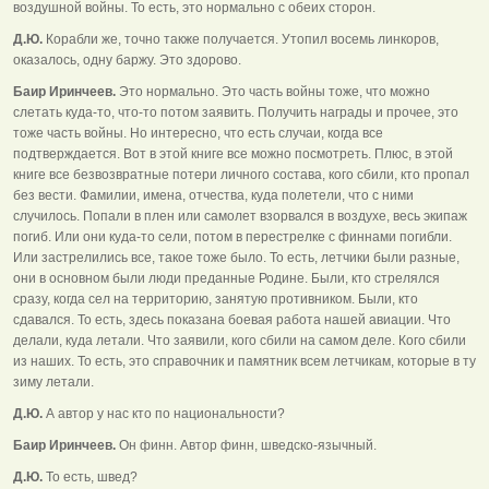
воздушной войны. То есть, это нормально с обеих сторон.
Д.Ю.
Корабли же, точно также получается. Утопил восемь линкоров,
оказалось, одну баржу. Это здорово.
Баир Иринчеев.
Это нормально. Это часть войны тоже, что можно
слетать куда-то, что-то потом заявить. Получить награды и прочее, это
тоже часть войны. Но интересно, что есть случаи, когда все
подтверждается. Вот в этой книге все можно посмотреть. Плюс, в этой
книге все безвозвратные потери личного состава, кого сбили, кто пропал
без вести. Фамилии, имена, отчества, куда полетели, что с ними
случилось. Попали в плен или самолет взорвался в воздухе, весь экипаж
погиб. Или они куда-то сели, потом в перестрелке с финнами погибли.
Или застрелились все, такое тоже было. То есть, летчики были разные,
они в основном были люди преданные Родине. Были, кто стрелялся
сразу, когда сел на территорию, занятую противником. Были, кто
сдавался. То есть, здесь показана боевая работа нашей авиации. Что
делали, куда летали. Что заявили, кого сбили на самом деле. Кого сбили
из наших. То есть, это справочник и памятник всем летчикам, которые в ту
зиму летали.
Д.Ю.
А автор у нас кто по национальности?
Баир Иринчеев.
Он финн. Автор финн, шведско-язычный.
Д.Ю.
То есть, швед?