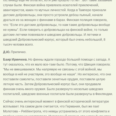
гостиницу еще не оплатил, хотя уже прошло 70 лет”. Вот такие забавные
случаи были. Финская война привлекла искателей приключений,
авантюристов, каких-то мутных личностей. Когда в Тампере приехали
датские добровольцы, они просто устроили дебош пьяный, начали
драться из-за женщин с финнами в барах. Финская полиция говорила,
что: “Если это датские добровольцы, то нам такие добровольцы вообще
не нужны”. Если говорить о добровольцах на финской войне, то только
датские летчики повоевали и шведские добровольцы. И летчики и
шведский Добровольческий корпус, который был очень небольшой, 8
тысяч человек всего.
Д.Ю.
Прилично.
Баир Иринчеев.
Но финны ждали гораздо большей помощи с запада. А
тут оказалось, что их мало все-таки было. Потому, что Швеция говорила:
“Мы не вмешиваемся. Мы напрямую не связаны с этой войной, мы
вообще в ней не участвуем, это вообще не наше”. Но интересно, что они
поставили самолеты, поставили зенитные орудия, поставили целую
летную часть. Затем Добровольческий корпус был, они продавали
финнам очень много оружия. Было развернуто несколько шведских
госпиталей, шведские военные госпитали были развернуты в Финляндии.
Сейчас очень интересный момент в финской исторической литературе
всплывает. На самом деле считается, что Германия, был же пакт
Молотова – Риббентропа, что немцы устранились от этого конфликта и