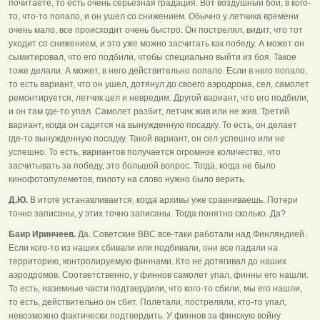
почитаете, то есть очень серьезная градация. Вот воздушный бой, в кого-
то, что-то попало, и он ушел со снижением. Обычно у летчика времени
очень мало, все происходит очень быстро. Он пострелял, видит, что тот
уходит со снижением, и это уже можно засчитать как победу. А может он
сымитировал, что его подбили, чтобы специально выйти из боя. Такое
тоже делали. А может, в него действительно попало. Если в него попало,
то есть вариант, что он ушел, дотянул до своего аэродрома, сел, самолет
ремонтируется, летчик цел и невредим. Другой вариант, что его подбили,
и он там где-то упал. Самолет разбит, летчик жив или не жив. Третий
вариант, когда он садится на вынужденную посадку. То есть, он делает
где-то вынужденную посадку. Такой вариант, он сел успешно или не
успешно. То есть, вариантов получается огромное количество, что
засчитывать за победу, это большой вопрос. Тогда, когда не было
кинофотопулеметов, пилоту на слово нужно было верить.
Д.Ю.
В итоге устанавливается, когда архивы уже сравниваешь. Потери
точно записаны, у этих точно записаны. Тогда понятно сколько. Да?
Баир Иринчеев.
Да. Советские ВВС все-таки работали над Финляндией.
Если кого-то из наших сбивали или подбивали, они все падали на
территорию, контролируемую финнами. Кто не дотягивал до наших
аэродромов. Соответственно, у финнов самолет упал, финны его нашли.
То есть, наземные части подтвердили, что кого-то сбили, мы его нашли,
то есть, действительно он сбит. Полетали, постреляли, кто-то упал,
невозможно фактически подтвердить. У финнов за финскую войну