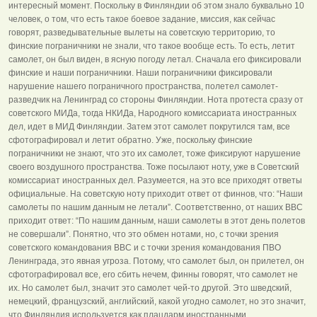
интересный момент. Поскольку в Финляндии об этом знало буквально 10
человек, о том, что есть такое боевое задание, миссия, как сейчас
говорят, разведывательные вылеты на советскую территорию, то
финские пограничники не знали, что такое вообще есть. То есть, летит
самолет, он был виден, в ясную погоду летал. Сначала его фиксировали
финские и наши пограничники. Наши пограничники фиксировали
нарушение нашего пограничного пространства, полетел самолет-
разведчик на Ленинград со стороны Финляндии. Нота протеста сразу от
советского МИДа, тогда НКИДа, Народного комиссариата иностранных
дел, идет в МИД Финляндии. Затем этот самолет покрутился там, все
сфотографировал и летит обратно. Уже, поскольку финские
пограничники не знают, что это их самолет, тоже фиксируют нарушение
своего воздушного пространства. Тоже посылают ноту, уже в Советский
комиссариат иностранных дел. Разумеется, на это все приходят ответы
официальные. На советскую ноту приходит ответ от финнов, что: “Наши
самолеты по нашим данным не летали”. Соответственно, от наших ВВС
приходит ответ: “По нашим данным, наши самолеты в этот день полетов
не совершали”. Понятно, что это обмен нотами, но, с точки зрения
советского командования ВВС и с точки зрения командования ПВО
Ленинграда, это явная угроза. Потому, что самолет был, он прилетел, он
сфотографировал все, его сбить нечем, финны говорят, что самолет не
их. Но самолет был, значит это самолет чей-то другой. Это шведский,
немецкий, французский, английский, какой угодно самолет, но это значит,
что Финляндия используется как плацдарм иностранными