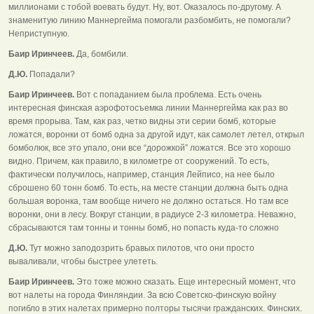
миллионами с тобой воевать будут. Ну, вот. Оказалось по-другому. А
знаменитую линию Маннергейма помогали разбомбить, не помогали?
Неприступную.
Баир Иринчеев.
Да, бомбили.
Д.Ю.
Попадали?
Баир Иринчеев.
Вот с попаданием была проблема. Есть очень
интересная финская аэрофотосъемка линии Маннергейма как раз во
время прорыва. Там, как раз, четко видны эти серии бомб, которые
ложатся, воронки от бомб одна за другой идут, как самолет летел, открыл
бомболюк, все это упало, они все “дорожкой” ложатся. Все это хорошо
видно. Причем, как правило, в километре от сооружений. То есть,
фактически получилось, например, станция Лейписо, на нее было
сброшено 60 тонн бомб. То есть, на месте станции должна быть одна
большая воронка, там вообще ничего не должно остаться. Но там все
воронки, они в лесу. Вокруг станции, в радиусе 2-3 километра. Неважно,
сбрасываются там тонны и тонны бомб, но попасть куда-то сложно
Д.Ю.
Тут можно заподозрить бравых пилотов, что они просто
вываливали, чтобы быстрее улететь.
Баир Иринчеев.
Это тоже можно сказать. Еще интересный момент, что
вот налеты на города Финляндии. За всю Советско-финскую войну
погибло в этих налетах примерно полторы тысячи гражданских. Финских.