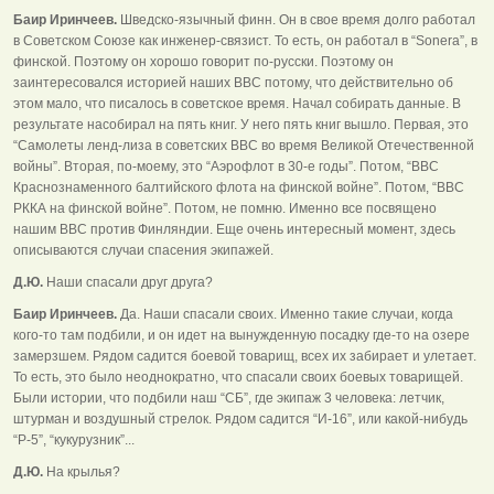
Баир Иринчеев.
Шведско-язычный финн. Он в свое время долго работал
в Советском Союзе как инженер-связист. То есть, он работал в “Sonera”, в
финской. Поэтому он хорошо говорит по-русски. Поэтому он
заинтересовался историей наших ВВС потому, что действительно об
этом мало, что писалось в советское время. Начал собирать данные. В
результате насобирал на пять книг. У него пять книг вышло. Первая, это
“Самолеты ленд-лиза в советских ВВС во время Великой Отечественной
войны”. Вторая, по-моему, это “Аэрофлот в 30-е годы”. Потом, “ВВС
Краснознаменного балтийского флота на финской войне”. Потом, “ВВС
РККА на финской войне”. Потом, не помню. Именно все посвящено
нашим ВВС против Финляндии. Еще очень интересный момент, здесь
описываются случаи спасения экипажей.
Д.Ю.
Наши спасали друг друга?
Баир Иринчеев.
Да. Наши спасали своих. Именно такие случаи, когда
кого-то там подбили, и он идет на вынужденную посадку где-то на озере
замерзшем. Рядом садится боевой товарищ, всех их забирает и улетает.
То есть, это было неоднократно, что спасали своих боевых товарищей.
Были истории, что подбили наш “СБ”, где экипаж 3 человека: летчик,
штурман и воздушный стрелок. Рядом садится “И-16”, или какой-нибудь
“Р-5”, “кукурузник”...
Д.Ю.
На крылья?