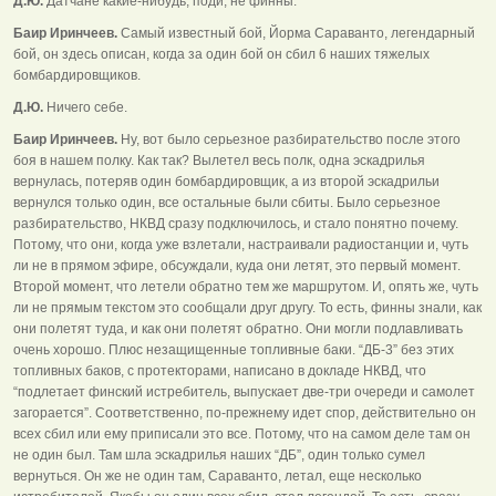
Д.Ю.
Датчане какие-нибудь, поди, не финны.
Баир Иринчеев.
Самый известный бой, Йорма Сараванто, легендарный
бой, он здесь описан, когда за один бой он сбил 6 наших тяжелых
бомбардировщиков.
Д.Ю.
Ничего себе.
Баир Иринчеев.
Ну, вот было серьезное разбирательство после этого
боя в нашем полку. Как так? Вылетел весь полк, одна эскадрилья
вернулась, потеряв один бомбардировщик, а из второй эскадрильи
вернулся только один, все остальные были сбиты. Было серьезное
разбирательство, НКВД сразу подключилось, и стало понятно почему.
Потому, что они, когда уже взлетали, настраивали радиостанции и, чуть
ли не в прямом эфире, обсуждали, куда они летят, это первый момент.
Второй момент, что летели обратно тем же маршрутом. И, опять же, чуть
ли не прямым текстом это сообщали друг другу. То есть, финны знали, как
они полетят туда, и как они полетят обратно. Они могли подлавливать
очень хорошо. Плюс незащищенные топливные баки. “ДБ-3” без этих
топливных баков, с протекторами, написано в докладе НКВД, что
“подлетает финский истребитель, выпускает две-три очереди и самолет
загорается”. Соответственно, по-прежнему идет спор, действительно он
всех сбил или ему приписали это все. Потому, что на самом деле там он
не один был. Там шла эскадрилья наших “ДБ”, один только сумел
вернуться. Он же не один там, Сараванто, летал, еще несколько