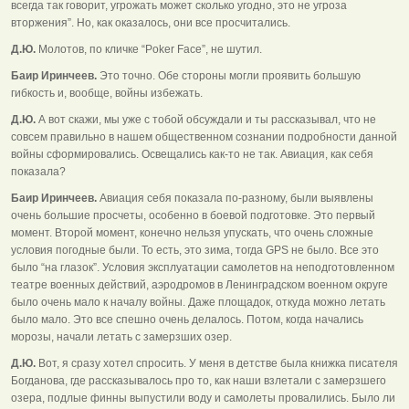
всегда так говорит, угрожать может сколько угодно, это не угроза
вторжения”. Но, как оказалось, они все просчитались.
Д.Ю.
Молотов, по кличке “Poker Face”, не шутил.
Баир Иринчеев.
Это точно. Обе стороны могли проявить большую
гибкость и, вообще, войны избежать.
Д.Ю.
А вот скажи, мы уже с тобой обсуждали и ты рассказывал, что не
совсем правильно в нашем общественном сознании подробности данной
войны сформировались. Освещались как-то не так. Авиация, как себя
показала?
Баир Иринчеев.
Авиация себя показала по-разному, были выявлены
очень большие просчеты, особенно в боевой подготовке. Это первый
момент. Второй момент, конечно нельзя упускать, что очень сложные
условия погодные были. То есть, это зима, тогда GPS не было. Все это
было “на глазок”. Условия эксплуатации самолетов на неподготовленном
театре военных действий, аэродромов в Ленинградском военном округе
было очень мало к началу войны. Даже площадок, откуда можно летать
было мало. Это все спешно очень делалось. Потом, когда начались
морозы, начали летать с замерзших озер.
Д.Ю.
Вот, я сразу хотел спросить. У меня в детстве была книжка писателя
Богданова, где рассказывалось про то, как наши взлетали с замерзшего
озера, подлые финны выпустили воду и самолеты провалились. Было ли