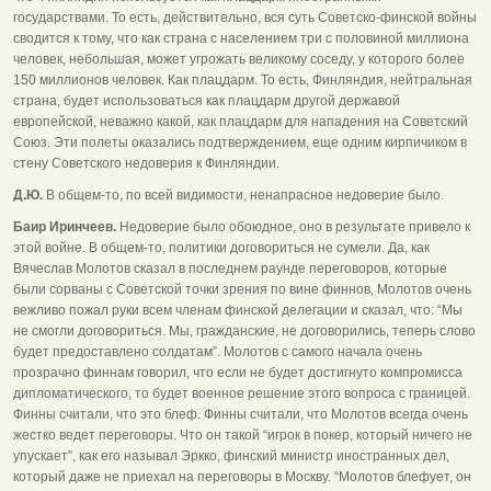
государствами. То есть, действительно, вся суть Советско-финской войны
сводится к тому, что как страна с населением три с половиной миллиона
человек, небольшая, может угрожать великому соседу, у которого более
150 миллионов человек. Как плацдарм. То есть, Финляндия, нейтральная
страна, будет использоваться как плацдарм другой державой
европейской, неважно какой, как плацдарм для нападения на Советский
Союз. Эти полеты оказались подтверждением, еще одним кирпичиком в
стену Советского недоверия к Финляндии.
Д.Ю.
В общем-то, по всей видимости, ненапрасное недоверие было.
Баир Иринчеев.
Недоверие было обоюдное, оно в результате привело к
этой войне. В общем-то, политики договориться не сумели. Да, как
Вячеслав Молотов сказал в последнем раунде переговоров, которые
были сорваны с Советской точки зрения по вине финнов, Молотов очень
вежливо пожал руки всем членам финской делегации и сказал, что: “Мы
не смогли договориться. Мы, гражданские, не договорились, теперь слово
будет предоставлено солдатам”. Молотов с самого начала очень
прозрачно финнам говорил, что если не будет достигнуто компромисса
дипломатического, то будет военное решение этого вопроса с границей.
Финны считали, что это блеф. Финны считали, что Молотов всегда очень
жестко ведет переговоры. Что он такой “игрок в покер, который ничего не
упускает”, как его называл Эркко, финский министр иностранных дел,
который даже не приехал на переговоры в Москву. “Молотов блефует, он