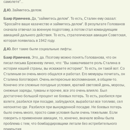
самолете”...
Д.Ю.
Займитесь делом.
Баир Иринчеев.
Да, “займитесь делом”. То есть, Сталин ему сказал:
“Бросайте ваше казачество и займитесь делом”. В результате Голованов
сначала отвечал за военную подготовку, а потом стал командующим
авиацией дальнего действия. То есть, стратегическая авиация Советская,
которая появилась в 1942 году.
Д.Ю.
Вот такие были социальные лифты.
Баир Иринчеев.
Это, да. Поэтому можно понять Голованова, что он
писал письма Брежневу лично, что: “Вы замалчиваете роль Сталина в
истории нашей страны, вы искажаете историю”. То есть, он такой вот. Со
Сталиным он очень много общался и работал. Его мемуары почитать, он
Сталина боготворил. Очень интересные воспоминания, в общем-то.
Конечно эти сложные погодные условия, краткий световой день, морозы,
снежные заряды, туманы и прочее, все это очень влияло. Был
достаточно большой процент не боевых потерь. То есть, разбился при
взлете, разбился при посадке, заблудился, выработал все топливо, сел
непонятно где. Разбился при вынужденной посадке. Не боевых потерь
было очень много, просто сами условия были очень тяжелыми. Если
говорить о применении авиации, то, конечно, вначале войны была
проблема с тем, что бомбардировщики летали без истребительного
прикрытия.