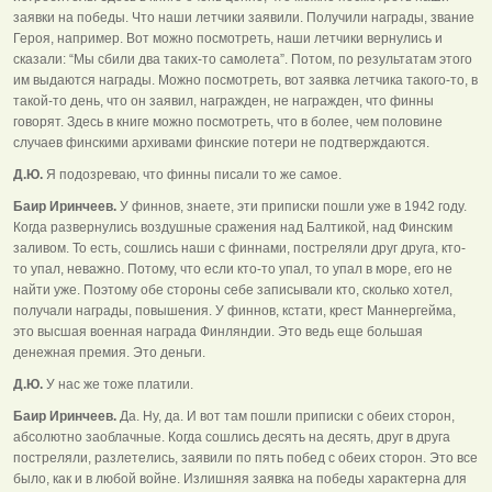
заявки на победы. Что наши летчики заявили. Получили награды, звание
Героя, например. Вот можно посмотреть, наши летчики вернулись и
сказали: “Мы сбили два таких-то самолета”. Потом, по результатам этого
им выдаются награды. Можно посмотреть, вот заявка летчика такого-то, в
такой-то день, что он заявил, награжден, не награжден, что финны
говорят. Здесь в книге можно посмотреть, что в более, чем половине
случаев финскими архивами финские потери не подтверждаются.
Д.Ю.
Я подозреваю, что финны писали то же самое.
Баир Иринчеев.
У финнов, знаете, эти приписки пошли уже в 1942 году.
Когда развернулись воздушные сражения над Балтикой, над Финским
заливом. То есть, сошлись наши с финнами, постреляли друг друга, кто-
то упал, неважно. Потому, что если кто-то упал, то упал в море, его не
найти уже. Поэтому обе стороны себе записывали кто, сколько хотел,
получали награды, повышения. У финнов, кстати, крест Маннергейма,
это высшая военная награда Финляндии. Это ведь еще большая
денежная премия. Это деньги.
Д.Ю.
У нас же тоже платили.
Баир Иринчеев.
Да. Ну, да. И вот там пошли приписки с обеих сторон,
абсолютно заоблачные. Когда сошлись десять на десять, друг в друга
постреляли, разлетелись, заявили по пять побед с обеих сторон. Это все
было, как и в любой войне. Излишняя заявка на победы характерна для