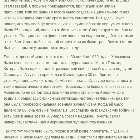
истребителей. Якобы он один всех сбил, стал легендой. То есть, сразу
стал звездой. Споры не прекращаются, приписали ему или не
приписали. Или же финнам нужно было создать национального героя,
который в одном бою сбил сразу шесть самолетов. Вот здесь Геуст
пишет, что ему вообще повезло, что он сумел обратно вернуться, в него
было 35 попаданий, наши-то отбивались тоже. Спор вокруг этого боя не
утихает. Специально ли финны все записали ему или он действительно
всех сбил. Или там был второй летчик. Или их было трое. Все это могло
быть и споры не утихают по этому поводу.
Еще интересный момент, что как раз 30 ноября 1939 года в Хельсинки
была очень известная американская журналистка, Марта Геллхорн.
Которая была на испанской гражданской войне, она была там подругой
Хемингуэя. А тут она приехала в Финляндию и 30 ноября, по ее
утверждению, сама чуть под бомбы не попала. Сразу же начала писать
такие драматические репортажи. Поскольку она была очень известна в
Америке, то ее репортажи повлияли очень сильно на Америку. Она
ездила и общалась с финскими летчиками-истребителями как раз. Ну,
она была профессиональная военная журналистка. Когда ей было
далеко за 80, она чуть не поехала в Югославию на гражданскую войну. То
есть, уже в наше время. А умерла совсем недавно. То есть, самая.
наверное, заслуженная американская журналистка военная.
Так что тут много чего было, можно в этой книге прочитать. И удачи, и
неудачи, и какие были сделаны выводы. И как стали применять меры по