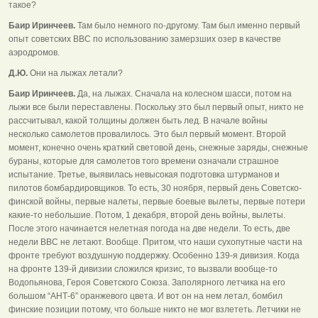
такое?
Баир Иринчеев.
Там было немного по-другому. Там был именно первый
опыт советских ВВС по использованию замерзших озер в качестве
аэродромов.
Д.Ю.
Они на лыжах летали?
Баир Иринчеев.
Да, на лыжах. Сначала на колесном шасси, потом на
лыжи все были переставлены. Поскольку это был первый опыт, никто не
рассчитывал, какой толщины должен быть лед. В начале войны
несколько самолетов провалилось. Это был первый момент. Второй
момент, конечно очень краткий световой день, снежные заряды, снежные
бураны, которые для самолетов того времени означали страшное
испытание. Третье, выявилась невысокая подготовка штурманов и
пилотов бомбардировщиков. То есть, 30 ноября, первый день Советско-
финской войны, первые налеты, первые боевые вылеты, первые потери
какие-то небольшие. Потом, 1 декабря, второй день войны, вылеты.
После этого начинается нелетная погода на две недели. То есть, две
недели ВВС не летают. Вообще. Притом, что наши сухопутные части на
фронте требуют воздушную поддержку. Особенно 139-я дивизия. Когда
на фронте 139-й дивизии сложился кризис, то вызвали вообще-то
Водопьянова, Героя Советского Союза. Заполярного летчика на его
большом “АНТ-6” оранжевого цвета. И вот он на нем летал, бомбил
финские позиции потому, что больше никто не мог взлететь. Летчики не