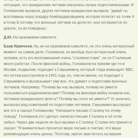
ситуация, что гражданские летчики оказались лучше подготовленными. И
Голованове вызвали, других летчиков гражданских вызвали, “давай ты
возглавишь нашу эскадру бомбардировщиков, которая полетит из точки А
в точку Б потому, что военные летчики не долетят, они потеряются по
дороге, ты их поведешь”.
Д.Ю.
На оранжевом самолете.
Баир Иринчеев.
Ну, не на оранжевом самолете, но это очень интересный
момент на самом деле. Голованов, он вообще был интересный очень
человек, есть его воспоминания очень “сталинистские”, он со Сталиным
много работал. После финской войны, Голованов на приеме где-то в
Москве, подвыпив, подходит к Смушкевичу, который тогда командует ВВС,
его потом расстреляли в 1941 году, но, тем не менее, он подходит к
Смушкевичу и высказывает ему все, что думает о подготовке военных
летчиков. Например: “Почему вы нас вызвали, почему не умеете
пользоваться радиокомпасами? Почему на финскую войну позвали нас,
летчиков гражданского флота? Почему вы этого не умеете?” И, конечно,
высказал ряд пожеланий по подготовке летчиков. Смушкевич выслушал
все это и сказал Голованову: “Напишите письмо Сталину по этому
поводу”. Голованов это сделал, написал письмо Сталину и об этом
забыл. Через две недели он был вызван к Сталину. Сталин его принял и
сказал: “Я внимательно прочитал ваше письмо и считаю, что ваши
рекомендации очень ценны. Поэтому, хватит вам летать на вашем