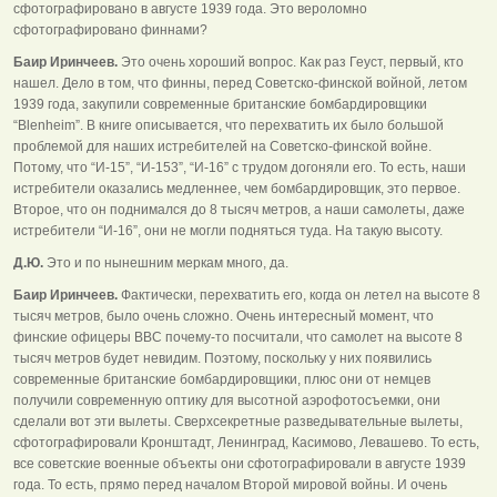
сфотографировано в августе 1939 года. Это вероломно
сфотографировано финнами?
Баир Иринчеев.
Это очень хороший вопрос. Как раз Геуст, первый, кто
нашел. Дело в том, что финны, перед Советско-финской войной, летом
1939 года, закупили современные британские бомбардировщики
“Blenheim”. В книге описывается, что перехватить их было большой
проблемой для наших истребителей на Советско-финской войне.
Потому, что “И-15”, “И-153”, “И-16” с трудом догоняли его. То есть, наши
истребители оказались медленнее, чем бомбардировщик, это первое.
Второе, что он поднимался до 8 тысяч метров, а наши самолеты, даже
истребители “И-16”, они не могли подняться туда. На такую высоту.
Д.Ю.
Это и по нынешним меркам много, да.
Баир Иринчеев.
Фактически, перехватить его, когда он летел на высоте 8
тысяч метров, было очень сложно. Очень интересный момент, что
финские офицеры ВВС почему-то посчитали, что самолет на высоте 8
тысяч метров будет невидим. Поэтому, поскольку у них появились
современные британские бомбардировщики, плюс они от немцев
получили современную оптику для высотной аэрофотосъемки, они
сделали вот эти вылеты. Сверхсекретные разведывательные вылеты,
сфотографировали Кронштадт, Ленинград, Касимово, Левашево. То есть,
все советские военные объекты они сфотографировали в августе 1939
года. То есть, прямо перед началом Второй мировой войны. И очень