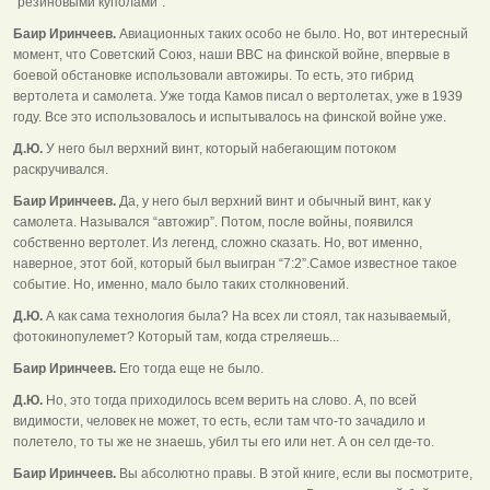
“резиновыми куполами”.
Баир Иринчеев.
Авиационных таких особо не было. Но, вот интересный
момент, что Советский Союз, наши ВВС на финской войне, впервые в
боевой обстановке использовали автожиры. То есть, это гибрид
вертолета и самолета. Уже тогда Камов писал о вертолетах, уже в 1939
году. Все это использовалось и испытывалось на финской войне уже.
Д.Ю.
У него был верхний винт, который набегающим потоком
раскручивался.
Баир Иринчеев.
Да, у него был верхний винт и обычный винт, как у
самолета. Назывался “автожир”. Потом, после войны, появился
собственно вертолет. Из легенд, сложно сказать. Но, вот именно,
наверное, этот бой, который был выигран “7:2”.Самое известное такое
событие. Но, именно, мало было таких столкновений.
Д.Ю.
А как сама технология была? На всех ли стоял, так называемый,
фотокинопулемет? Который там, когда стреляешь...
Баир Иринчеев.
Его тогда еще не было.
Д.Ю.
Но, это тогда приходилось всем верить на слово. А, по всей
видимости, человек не может, то есть, если там что-то зачадило и
полетело, то ты же не знаешь, убил ты его или нет. А он сел где-то.
Баир Иринчеев.
Вы абсолютно правы. В этой книге, если вы посмотрите,