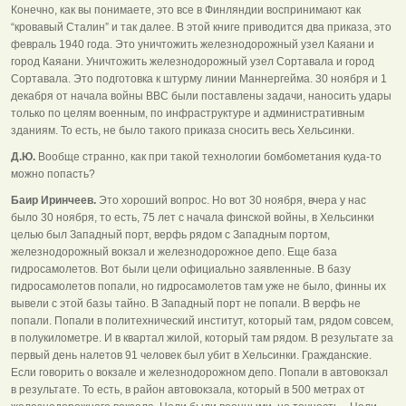
Конечно, как вы понимаете, это все в Финляндии воспринимают как
“кровавый Сталин” и так далее. В этой книге приводится два приказа, это
февраль 1940 года. Это уничтожить железнодорожный узел Каяани и
город Каяани. Уничтожить железнодорожный узел Сортавала и город
Сортавала. Это подготовка к штурму линии Маннергейма. 30 ноября и 1
декабря от начала войны ВВС были поставлены задачи, наносить удары
только по целям военным, по инфраструктуре и административным
зданиям. То есть, не было такого приказа сносить весь Хельсинки.
Д.Ю.
Вообще странно, как при такой технологии бомбометания куда-то
можно попасть?
Баир Иринчеев.
Это хороший вопрос. Но вот 30 ноября, вчера у нас
было 30 ноября, то есть, 75 лет с начала финской войны, в Хельсинки
целью был Западный порт, верфь рядом с Западным портом,
железнодорожный вокзал и железнодорожное депо. Еще база
гидросамолетов. Вот были цели официально заявленные. В базу
гидросамолетов попали, но гидросамолетов там уже не было, финны их
вывели с этой базы тайно. В Западный порт не попали. В верфь не
попали. Попали в политехнический институт, который там, рядом совсем,
в полукилометре. И в квартал жилой, который там рядом. В результате за
первый день налетов 91 человек был убит в Хельсинки. Гражданские.
Если говорить о вокзале и железнодорожном депо. Попали в автовокзал
в результате. То есть, в район автовокзала, который в 500 метрах от