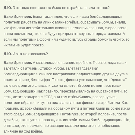
Д.Ю.
Это тогда еще тактика была не отработана или это как?
Баир Иринчеев.
Была такая идея, что если наши бомбардировщики
полетели работать на линию Маннергейма, сбрасывать бомбы, знали,
что финская истребительная авиация немногочисленная, скорее всего,
наши посчитали, что они будут прикрывать крупные города, заводы. А
если мы полетим на фронт или куда-то вглубь страны бомбить что-то, то
их там не будет просто.
Д.Ю.
И что же оказалось?
Баир Иринчеев.
А оказалось очень много проблем. Первое, когда наши
взлетали с Гатчины, Старой Руссы, взлетает “девятка”
бомбардировщиков, они все настраивают радиостанции друг на друга в
прямом эфире, без шифра. То есть, финны уже слышали, что “девятка”
взлетает, они это слышали уже на взлете. Второй момент, все наши
бомбардировщики, как правило, перехватывались на обратном пути. То
есть, летит эскадрилья “СБ”, они там отбомбились, развернулись,
полетели обратно, и тут на них сваливаются финские истребители. Как
правило, их всех сбивали на обратном пути и потери были высокие из-за
этого среди бомбардировщиков. Потом уже, во второй половине, после
декабря, стали уже сопровождать истребителями бомбардировщики. Но,
опять же, это применение авиации оказало достаточно небольшое
влияние на ход войны.