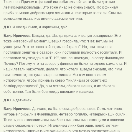
7 финнов. Причем в финской истребительной части были датские
летчики-добровольцы. Это тоже у нас не очень знают, что к финнам
прибыло много добровольцев летчиков и некоторые воевали. Самыми
воюющими оказались именно датские летчики.
Д.Ю.
И шведы были, и норвежцы, да?
Баир Иринчеев.
Шведы, да. Шведы прислали целую эскадрилью. Это
тоже интересный момент, Швеция говорила, что: “Нет, нет, мы не
участвуем. Это не наша война, мы нейтралы”. Но, при этом, они
поставили зенитные батареи, они поставили полностью госпитали. И
поставили эту эскадрилью “F-19”, так называемую, на север Финляндии.
Почему? Потому, что на севере у финнов не было ни одного самолета. И
наши летали как хотели, делали, что хотели. Шведы сказали, что: “Мы
вам поможем, это гуманитарная миссия. Мы вам поставляем
истребители, чтобы прикрыть север Финляндии от советских
бомбардировщиков”. Да, они летали, сбивали наших, и их сбивали
собственно. Там были бои между шведами и нашими.
Д.Ю.
А датчане?
Баир Иринчеев.
Датчане, их было семь добровольцев. Семь летчиков,
которые прибыли в Финляндию. Четверо погибло, четверых наши сбили.
То есть, они оказались самыми боевыми, самыми воюющими и понесли
самые серьезные потери. Итальянец у них был один, погиб, летчик-
истребитель. Здесь в книге очень ценно, что можно посмотреть наши