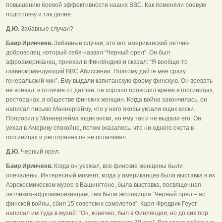
повышению боевой эффективности наших ВВС. Как поменяли боевую
подготовку и так далее.
Д.Ю.
Забавные случаи?
Баир Иринчеев.
Забавные случаи, это вот американский летчик-
доброволец, который себя назвал “Черный орел”. Он был
афроамериканец, приехал в Финляндию и сказал: “Я вообще-то
главнокомандующий ВВС Абиссинии. Поэтому дайте мне сразу
генеральский чин”. Ему выдали капитанскую форму финскую. Он воевать
не воевал, в отличие от датчан, он хорошо проводил время в гостиницах,
ресторанах, в обществе финских женщин. Когда война закончилась, он
написал письмо Маннергейму, что у него якобы украли ящик виски.
Попросил у Маннергейма ящик виски, но ему так и не выдали его. Он
уехал в Америку спокойно, потом оказалось, что ни одного счета в
гостиницах и ресторанах он не оплачивал.
Д.Ю.
Черный орел.
Баир Иринчеев.
Когда он уезжал, все финские женщины были
опечалены. Интересный момент, когда у американцев была выставка в их
Аэрокосмическом музее в Вашингтоне, была выставка, посвященная
летчикам-афроамериканцам, там была экспозиция “Черный орел – ас
финской войны, сбил 15 советских самолетов”. Карл-Фредрик Геуст
написал им туда в музей: “Он, конечно, был в Финляндии, но до сих пор