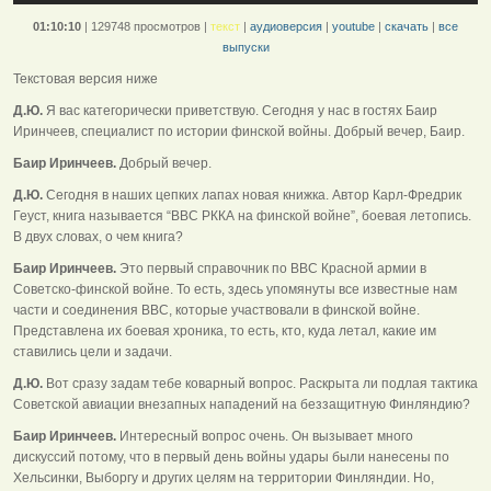
01:10:10
|
129748 просмотров
|
текст
|
аудиоверсия
|
youtube
|
скачать
|
все
выпуски
Текстовая версия ниже
Д.Ю.
Я вас категорически приветствую. Сегодня у нас в гостях Баир
Иринчеев, специалист по истории финской войны. Добрый вечер, Баир.
Баир Иринчеев.
Добрый вечер.
Д.Ю.
Сегодня в наших цепких лапах новая книжка. Автор Карл-Фредрик
Геуст, книга называется “ВВС РККА на финской войне”, боевая летопись.
В двух словах, о чем книга?
Баир Иринчеев.
Это первый справочник по ВВС Красной армии в
Советско-финской войне. То есть, здесь упомянуты все известные нам
части и соединения ВВС, которые участвовали в финской войне.
Представлена их боевая хроника, то есть, кто, куда летал, какие им
ставились цели и задачи.
Д.Ю.
Вот сразу задам тебе коварный вопрос. Раскрыта ли подлая тактика
Советской авиации внезапных нападений на беззащитную Финляндию?
Баир Иринчеев.
Интересный вопрос очень. Он вызывает много
дискуссий потому, что в первый день войны удары были нанесены по
Хельсинки, Выборгу и других целям на территории Финляндии. Но,