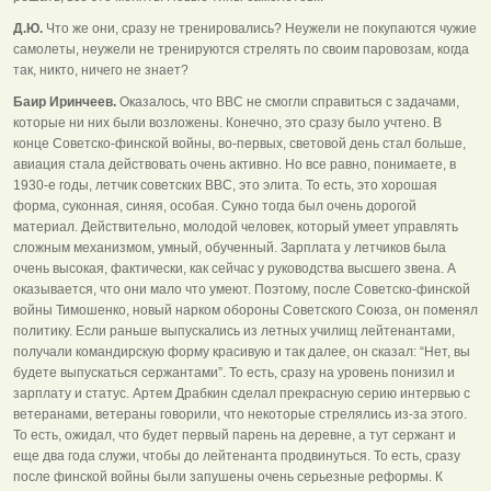
Д.Ю.
Что же они, сразу не тренировались? Неужели не покупаются чужие
самолеты, неужели не тренируются стрелять по своим паровозам, когда
так, никто, ничего не знает?
Баир Иринчеев.
Оказалось, что ВВС не смогли справиться с задачами,
которые ни них были возложены. Конечно, это сразу было учтено. В
конце Советско-финской войны, во-первых, световой день стал больше,
авиация стала действовать очень активно. Но все равно, понимаете, в
1930-е годы, летчик советских ВВС, это элита. То есть, это хорошая
форма, суконная, синяя, особая. Сукно тогда был очень дорогой
материал. Действительно, молодой человек, который умеет управлять
сложным механизмом, умный, обученный. Зарплата у летчиков была
очень высокая, фактически, как сейчас у руководства высшего звена. А
оказывается, что они мало что умеют. Поэтому, после Советско-финской
войны Тимошенко, новый нарком обороны Советского Союза, он поменял
политику. Если раньше выпускались из летных училищ лейтенантами,
получали командирскую форму красивую и так далее, он сказал: “Нет, вы
будете выпускаться сержантами”. То есть, сразу на уровень понизил и
зарплату и статус. Артем Драбкин сделал прекрасную серию интервью с
ветеранами, ветераны говорили, что некоторые стрелялись из-за этого.
То есть, ожидал, что будет первый парень на деревне, а тут сержант и
еще два года служи, чтобы до лейтенанта продвинуться. То есть, сразу
после финской войны были запушены очень серьезные реформы. К