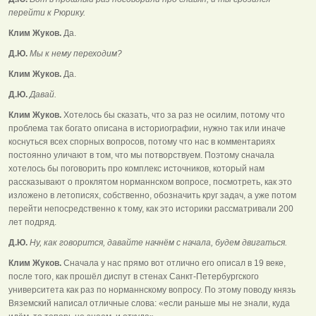
перейти к Рюрику.
Клим Жуков.
Да.
Д.Ю.
Мы к нему переходим?
Клим Жуков.
Да.
Д.Ю.
Давай.
Клим Жуков.
Хотелось бы сказать, что за раз не осилим, потому что
проблема так богато описана в историографии, нужно так или иначе
коснуться всех спорных вопросов, потому что нас в комментариях
постоянно уличают в том, что мы потворствуем. Поэтому сначала
хотелось бы поговорить про комплекс источников, который нам
рассказывают о проклятом норманнском вопросе, посмотреть, как это
изложено в летописях, собственно, обозначить круг задач, а уже потом
перейти непосредственно к тому, как это историки рассматривали 200
лет подряд.
Д.Ю.
Ну, как говорится, давайте начнём с начала, будем двигаться.
Клим Жуков.
Сначала у нас прямо вот отлично его описал в 19 веке,
после того, как прошёл диспут в стенах Санкт-Петербургского
университета как раз по норманнскому вопросу. По этому поводу князь
Вяземский написал отличные слова: «если раньше мы не знали, куда