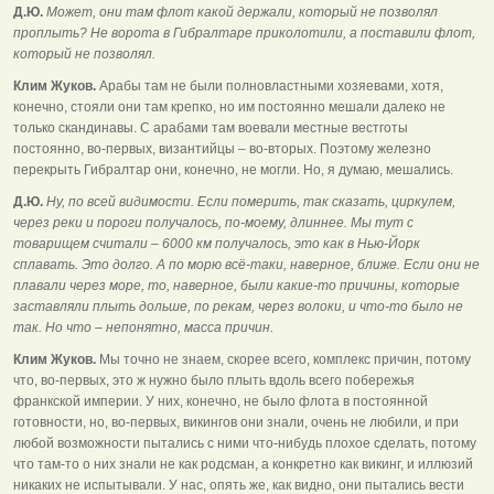
Д.Ю.
Может, они там флот какой держали, который не позволял
проплыть? Не ворота в Гибралтаре приколотили, а поставили флот,
который не позволял.
Клим Жуков.
Арабы там не были полновластными хозяевами, хотя,
конечно, стояли они там крепко, но им постоянно мешали далеко не
только скандинавы. С арабами там воевали местные вестготы
постоянно, во-первых, византийцы – во-вторых. Поэтому железно
перекрыть Гибралтар они, конечно, не могли. Но, я думаю, мешались.
Д.Ю.
Ну, по всей видимости. Если померить, так сказать, циркулем,
через реки и пороги получалось, по-моему, длиннее. Мы тут с
товарищем считали – 6000 км получалось, это как в Нью-Йорк
сплавать. Это долго. А по морю всё-таки, наверное, ближе. Если они не
плавали через море, то, наверное, были какие-то причины, которые
заставляли плыть дольше, по рекам, через волоки, и что-то было не
так. Но что – непонятно, масса причин.
Клим Жуков.
Мы точно не знаем, скорее всего, комплекс причин, потому
что, во-первых, это ж нужно было плыть вдоль всего побережья
франкской империи. У них, конечно, не было флота в постоянной
готовности, но, во-первых, викингов они знали, очень не любили, и при
любой возможности пытались с ними что-нибудь плохое сделать, потому
что там-то о них знали не как родсман, а конкретно как викинг, и иллюзий
никаких не испытывали. У нас, опять же, как видно, они пытались вести