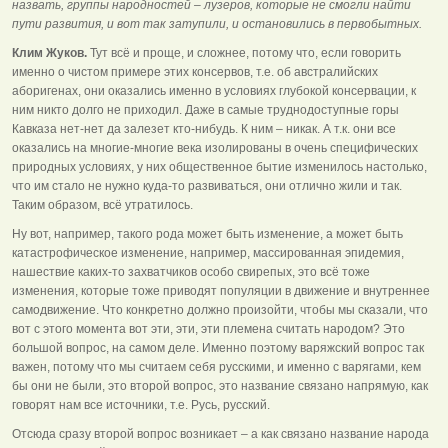
назвать, группы народностей – лузеров, которые не смогли найти
пути развития, и вот так затупили, и остановились в первобытных.
Клим Жуков.
Тут всё и проще, и сложнее, потому что, если говорить
именно о чистом примере этих консервов, т.е. об австралийских
аборигенах, они оказались именно в условиях глубокой консервации, к
ним никто долго не приходил. Даже в самые труднодоступные горы
Кавказа нет-нет да залезет кто-нибудь. К ним – никак. А т.к. они все
оказались на многие-многие века изолированы в очень специфических
природных условиях, у них общественное бытие изменилось настолько,
что им стало не нужно куда-то развиваться, они отлично жили и так.
Таким образом, всё утратилось.
Ну вот, например, такого рода может быть изменение, а может быть
катастрофическое изменение, например, массированная эпидемия,
нашествие каких-то захватчиков особо свирепых, это всё тоже
изменения, которые тоже приводят популяции в движение и внутреннее
самодвижение. Что конкретно должно произойти, чтобы мы сказали, что
вот с этого момента вот эти, эти, эти племена считать народом? Это
большой вопрос, на самом деле. Именно поэтому варяжский вопрос так
важен, потому что мы считаем себя русскими, и именно с варягами, кем
бы они не были, это второй вопрос, это название связано напрямую, как
говорят нам все источники, т.е. Русь, русский.
Отсюда сразу второй вопрос возникает – а как связано название народа