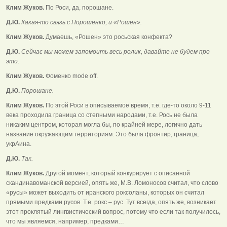
Клим Жуков.
По Роси, да, порошане.
Д.Ю.
Какая-то связь с Порошенко, и «Рошен».
Клим Жуков.
Думаешь, «Рошен» это росьская конфекта?
Д.Ю.
Сейчас мы можем запомоить весь ролик, давайте не будем про
это.
Клим Жуков.
Фоменко mode off.
Д.Ю.
Порошане.
Клим Жуков.
По этой Роси в описываемое время, т.е. где-то около 9-11
века проходила граница со степными народами, т.е. Рось не была
никаким центром, которая могла бы, по крайней мере, логично дать
название окружающим территориям. Это была фронтир, граница,
укрАина.
Д.Ю.
Так.
Клим Жуков.
Другой момент, который конкурирует с описанной
скандинавоманской версией, опять же, М.В. Ломоносов считал, что слово
«русы» может выходить от иранского роксоланы, которых он считал
прямыми предками русов. Т.е. рокс – рус. Тут всегда, опять же, возникает
этот проклятый лингвистический вопрос, потому что если так получилось,
что мы являемся, например, предками…