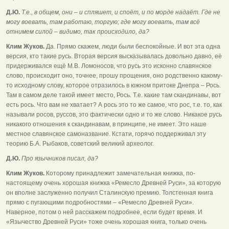
Д.Ю.
Т.е., в общем, они – и спляшет, и споёт, и по морде надаёт. Где не
могу воевать, там работаю, торгую; где могу воевать, там всё
отнимем силой – видимо, так происходило, да?
Клим Жуков.
Да. Прямо скажем, люди были беспокойные. И вот эта одна
версия, кто такие русь. Вторая версия высказывалась довольно давно, её
придерживался ещё М.В. Ломоносов, что русь это исконно славянское
слово, происходит оно, точнее, прошу прощения, оно родственно какому-
то исходному слову, которое отразилось в южном притоке Днепра – Рось.
Там в самом деле такой имеет место, Рось. Т.е. какие там скандинавы, вот
есть рось. Что вам не хватает? А рось это то же самое, что рос, т.е. то, как
называли росов, руссов, это фактически одно и то же слово. Никакое русь
никакого отношения к скандинавам, в принципе, не имеет. Это наше
местное славянское самоназвание. Кстати, горячо поддерживал эту
теорию Б.А. Рыбаков, советский великий археолог.
Д.Ю.
Про язычников писал, да?
Клим Жуков.
Которому принадлежит замечательная книжка, по-
настоящему очень хорошая книжка «Ремесло Древней Руси», за которую
он вполне заслуженно получил Сталинскую премию. Толстенная книга
прямо с пугающими подробностями – «Ремесло Древней Руси».
Наверное, потом о ней расскажем подробнее, если будет время. И
«Язычество Древней Руси» тоже очень хорошая книга, только очень