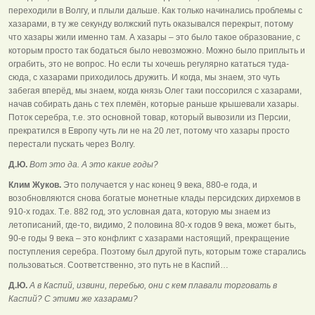
переходили в Волгу, и плыли дальше. Как только начинались проблемы с
хазарами, в ту же секунду волжский путь оказывался перекрыт, потому
что хазары жили именно там. А хазары – это было такое образование, с
которым просто так бодаться было невозможно. Можно было приплыть и
ограбить, это не вопрос. Но если ты хочешь регулярно кататься туда-
сюда, с хазарами приходилось дружить. И когда, мы знаем, это чуть
забегая вперёд, мы знаем, когда князь Олег таки поссорился с хазарами,
начав собирать дань с тех племён, которые раньше крышевали хазары.
Поток серебра, т.е. это основной товар, который вывозили из Персии,
прекратился в Европу чуть ли не на 20 лет, потому что хазары просто
перестали пускать через Волгу.
Д.Ю.
Вот это да. А это какие годы?
Клим Жуков.
Это получается у нас конец 9 века, 880-е года, и
возобновляются снова богатые монетные клады персидских дирхемов в
910-х годах. Т.е. 882 год, это условная дата, которую мы знаем из
летописаний, где-то, видимо, 2 половина 80-х годов 9 века, может быть,
90-е годы 9 века – это конфликт с хазарами настоящий, прекращение
поступления серебра. Поэтому был другой путь, которым тоже старались
пользоваться. Соответственно, это путь не в Каспий…
Д.Ю.
А в Каспий, извини, перебью, они с кем плавали торговать в
Каспий? С этими же хазарами?