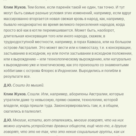
Клим Жуков.
Тем более, если паренёк такой не один, так точно. И тут
могут быть самые разные условия этих изменений, например, если вдруг
массированно вторгается новая свежая кровь в народ, как, например,
бывало неоднократно во время великого переселения народов, когда
просто всё как в котле перемешивается. Может быть, наоборот,
длительная консервация того или иного народа, скажем, в
труднодоступной местности, например, в горах Кавказа, или на большом
острове Австралия. Это может вести или к гомеостазу, т.е. к консервации,
застыванию в исходном, ну или почти застывании в исходном положении,
или к вырождению – или технологическому вырождению, или натурально
к вырождению уже и генетическому, как это произошло со знаменитыми
хоббитами с острова Флорес в Индонезии. Выродились и погибли в
результате все.
Д.Ю.
Сошли до мышей.
Клим Жуков.
Сошли. Или, например, аборигены Австралии, которые
утратили даже ту невысокую, прямо скажем, технологию, которой
владели, когда пришли туда. Законсервировались там, и, в общем,
скатились в палеолит.
Д.Ю.
Многие, кстати, вот отвлекаясь, многие говорят, что на них
можно изучать устройство древних обществ, ещё чего-то, а другие
говорят, что это не так, что это некие социальные группы, как их