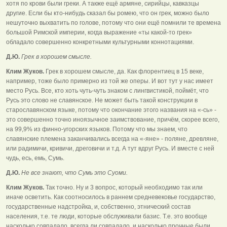
хотя по крови были греки. А также ещё армяне, сирийцы, кавказцы
другие. Если бы кто-нибудь сказал бы ромею, что он грек, можно было
нешуточно выхватить по голове, потому что они ещё помнили те времена
большой Римской империи, когда выражение «ты какой-то грек»
обладало совершенно конкретными культурными коннотациями.
Д.Ю.
Грек в хорошем смысле.
Клим Жуков.
Грек в хорошем смысле, да. Как флорентиец в 15 веке,
например, тоже было примерно из той же оперы. И вот тут у нас имеет
место Русь. Все, кто хоть чуть-чуть знаком с лингвистикой, поймёт, что
Русь это слово не славянское. Не может быть такой конструкции в
старославянском языке, потому что окончание этого названия на «-сь» -
это совершенно точно иноязычное заимствование, причём, скорее всего,
на 99,9% из финно-угорских языков. Потому что мы знаем, что
славянские племена заканчивались всегда на «-яне» - поляне, древляне,
или радимичи, кривичи, дреговичи и т.д. А тут вдруг Русь. И вместе с ней
чудь, есь, емь, Сумь.
Д.Ю.
Не все знают, что Сумь это Суоми.
Клим Жуков.
Так точно. Ну и 3 вопрос, который необходимо так или
иначе осветить. Как соотносилось в раннем средневековье государство,
государственные надстройка, и, собственно, этнический состав
населения, т.е. те люди, которые обслуживали базис. Т.е. это вообще
насколько совпадало, всегда ли совпадало, и насколько прочные были