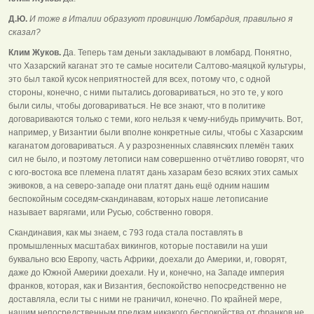
Д.Ю.
И тоже в Италии образуют провинцию Ломбардия, правильно я
сказал?
Клим Жуков.
Да. Теперь там деньги закладывают в ломбард. Понятно,
что Хазарский каганат это те самые носители Салтово-маяцкой культуры,
это был такой кусок неприятностей для всех, потому что, с одной
стороны, конечно, с ними пытались договариваться, но это те, у кого
были силы, чтобы договариваться. Не все знают, что в политике
договариваются только с теми, кого нельзя к чему-нибудь примучить. Вот,
например, у Византии были вполне конкретные силы, чтобы с Хазарским
каганатом договариваться. А у разрозненных славянских племён таких
сил не было, и поэтому летописи нам совершенно отчётливо говорят, что
с юго-востока все племена платят дань хазарам безо всяких этих самых
экивоков, а на северо-западе они платят дань ещё одним нашим
беспокойным соседям-скандинавам, которых наше летописание
называет варягами, или Русью, собственно говоря.
Скандинавия, как мы знаем, с 793 года стала поставлять в
промышленных масштабах викингов, которые поставили на уши
буквально всю Европу, часть Африки, доехали до Америки, и, говорят,
даже до Южной Америки доехали. Ну и, конечно, на Западе империя
франков, которая, как и Византия, беспокойство непосредственно не
доставляла, если ты с ними не граничил, конечно. По крайней мере,
нашим непосредственным предкам никакого беспокойства от франков не