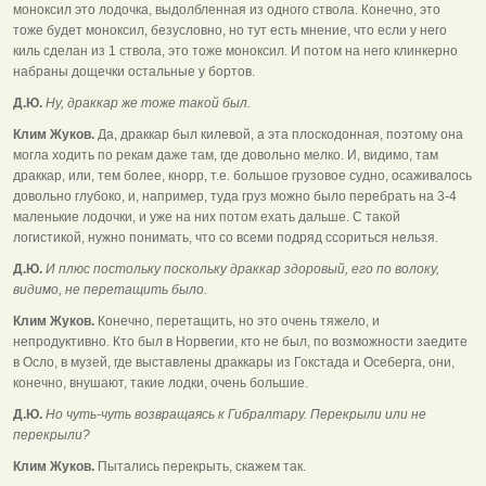
моноксил это лодочка, выдолбленная из одного ствола. Конечно, это
тоже будет моноксил, безусловно, но тут есть мнение, что если у него
киль сделан из 1 ствола, это тоже моноксил. И потом на него клинкерно
набраны дощечки остальные у бортов.
Д.Ю.
Ну, драккар же тоже такой был.
Клим Жуков.
Да, драккар был килевой, а эта плоскодонная, поэтому она
могла ходить по рекам даже там, где довольно мелко. И, видимо, там
драккар, или, тем более, кнорр, т.е. большое грузовое судно, осаживалось
довольно глубоко, и, например, туда груз можно было перебрать на 3-4
маленькие лодочки, и уже на них потом ехать дальше. С такой
логистикой, нужно понимать, что со всеми подряд ссориться нельзя.
Д.Ю.
И плюс постольку поскольку драккар здоровый, его по волоку,
видимо, не перетащить было.
Клим Жуков.
Конечно, перетащить, но это очень тяжело, и
непродуктивно. Кто был в Норвегии, кто не был, по возможности заедите
в Осло, в музей, где выставлены драккары из Гокстада и Осеберга, они,
конечно, внушают, такие лодки, очень большие.
Д.Ю.
Но чуть-чуть возвращаясь к Гибралтару. Перекрыли или не
перекрыли?
Клим Жуков.
Пытались перекрыть, скажем так.