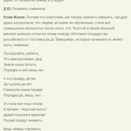
идём, то теперь не знаем, и откуда».
Д.Ю.
Развеяли сомнения.
Клим Жуков.
Потому что участники, как теперь принято говорить, так друг
друга затроллили, что людям, истории не обученным, стало всё
совершенно непонятно после этого. А.К. Толстой в своей обычной
манере написал стихи по этому поводу «История государства
российского от Гостомысла до Тимашева», которые начинаются, может
быть, помнишь:
Послушайте, ребята,
Что вам расскажет дед.
Земля наша богата,
Порядка в ней лишь нет.
А эту правду, детки,
За тысячу уж лет
Смекнули наши предки:
Порядка-де, вишь, нет.
И стали все под стягом,
И молвят: «Как нам быть?
Давай пошлем к варягам:
Пускай придут княжить.
Ведь немцы тороваты,