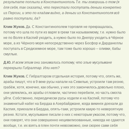
результате поплыли в Константинополь Т.е. ты говоришь о том (я
для себя, так сказать), что перестали поступать деньги конкретно
из Персии, и это по кладам видно, а деньги из Константинополя всё
равно поступали, да?
Клим Жуков.
Да. С Константинополем торговля не прекращалась,
потому что шла по пути из варяг в греки так называемому, т.е. нужно было
не по Волге в Каспий уходить, а нужно было по Днепру уходить в Чёрное
море, а из Чёрного моря непосредственно через Босфор и Дарданеллы
поступать в Средиземное море, там тоже было хорошо – оливки, бабы
смуглые.
Д.Ю.
И всем этим они занимались потому, что злые мусульмане
перекрыли Гибралтар. Или нет?
Клим Жуков.
С Гибралтаром отдельная история, потому что, опять же,
арабы пишут, что в 9 веке русы напали на Севилью, устроили там резню,
грабёж, хотя, конечно, как обычно, у них это закончилось довольно плохо,
они увлеклись, их арабы отловили, частично перебили, но часть смогла
уйти. Собственно, периодически русы ходили и на Каспий, потому что
знаменитый набег на Бердаа в Азербайджане, когда викинги доехали до
Каспия, приехали в Бердаа, опять-таки, устроили какую-то невероятную
резню. Кстати, мусульмане писали о них с некоторым ужасом, потому что,
они говорят, что они совершенно нецивилизованные, никогда не сдаются
вообще, т.е. их взять в плен почти невозможно, они скорее сами себя