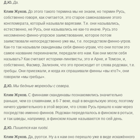
Д.Ю.
Да.
Клим Жуков.
До этого такого термина мы не знаем, но термин Русь,
собственно говоря, как считается, это старое самоназвание этого
конгломерата, который называли варягами. Т.е. они назывались,
естественно, не Русь, они назывались не как-то иначе. Русь это
несомненно финно-угорское заимствование, которое потом
заимствовали непосредственно уже мы, т.е. посредством финно-угров.
Как-то так называли скандинавы себя финно-уграм, что они потом это
самое название переиначили, передали его нам. Как они могли себя
называть? Как считают историки-лингвисты, это и Арне, и Томсон, и,
собственно, Фасмер, Зализняк, что это происходит от слова родсман, т.е.
гребцы. Они приезжали, и когда их спрашивали финны «вы кто?», они
говорили «мы гребцы».
Д.Ю.
Мы бедные мореходы с севера.
Клим Жуков.
С финнами скандинавы познакомились значительно
раньше, чем со славянами, в 6-7 веке, ещё в вендельскую эпоху, поэтому
ничего удивительного в этой версии, что слово Русь пришло к нам через
посредство именно финнов. Родсман переделалось в финском в ротьси,
и так шведы, например, в финском языке называются по сей день.
Д.Ю.
Пишется как ruotsi.
Клим Жуков.
Да, руотси. Ну а к нам оно перешло уже в виде искажённого