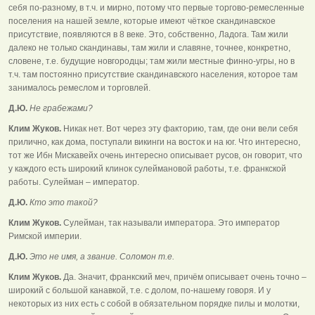
себя по-разному, в т.ч. и мирно, потому что первые торгово-ремесленные
поселения на нашей земле, которые имеют чёткое скандинавское
присутствие, появляются в 8 веке. Это, собственно, Ладога. Там жили
далеко не только скандинавы, там жили и славяне, точнее, конкретно,
словене, т.е. будущие новгородцы; там жили местные финно-угры, но в
т.ч. там постоянно присутствие скандинавского населения, которое там
занималось ремеслом и торговлей.
Д.Ю.
Не грабежами?
Клим Жуков.
Никак нет. Вот через эту факторию, там, где они вели себя
прилично, как дома, поступали викинги на восток и на юг. Что интересно,
тот же Ибн Мискавейх очень интересно описывает русов, он говорит, что
у каждого есть широкий клинок сулеймановой работы, т.е. франкской
работы. Сулейман – император.
Д.Ю.
Кто это такой?
Клим Жуков.
Сулейман, так называли императора. Это император
Римской империи.
Д.Ю.
Это не имя, а звание. Соломон т.е.
Клим Жуков.
Да. Значит, франкский меч, причём описывает очень точно –
широкий с большой канавкой, т.е. с долом, по-нашему говоря. И у
некоторых из них есть с собой в обязательном порядке пилы и молотки,