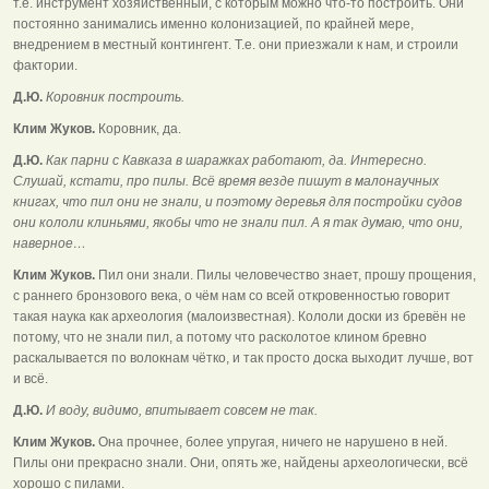
т.е. инструмент хозяйственный, с которым можно что-то построить. Они
постоянно занимались именно колонизацией, по крайней мере,
внедрением в местный контингент. Т.е. они приезжали к нам, и строили
фактории.
Д.Ю.
Коровник построить.
Клим Жуков.
Коровник, да.
Д.Ю.
Как парни с Кавказа в шаражках работают, да. Интересно.
Слушай, кстати, про пилы. Всё время везде пишут в малонаучных
книгах, что пил они не знали, и поэтому деревья для постройки судов
они кололи клиньями, якобы что не знали пил. А я так думаю, что они,
наверное…
Клим Жуков.
Пил они знали. Пилы человечество знает, прошу прощения,
с раннего бронзового века, о чём нам со всей откровенностью говорит
такая наука как археология (малоизвестная). Кололи доски из бревён не
потому, что не знали пил, а потому что расколотое клином бревно
раскалывается по волокнам чётко, и так просто доска выходит лучше, вот
и всё.
Д.Ю.
И воду, видимо, впитывает совсем не так.
Клим Жуков.
Она прочнее, более упругая, ничего не нарушено в ней.
Пилы они прекрасно знали. Они, опять же, найдены археологически, всё
хорошо с пилами.