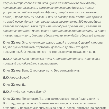
негры быстро сообразили, что нужно незнакомым белым людям,
которые приплывают, и самостоятельные прибрежные негры
устраивали рейды в глубины Африки, откуда волокли захваченных
рабов, и продавали их белым. У них до сих пор там племенная вражда
на этой почве, до сих пор процветает, несмотря на 300 прошедших
лет благополучно. Так и тут – наши добрые предки, они, наловив из
соседнего племени, могли сразу в календарные дни приводить на берег
товар лицом – вот, берите, здесь мужики, тут бабы, здесь всё вместе.
Клим Жуков.
Это, конечно, догадки, с одной стороны. С другой стороны
то, что русы славянами торговали довольно долго – это факт
несомненный. Описаны конкретно торговые пути, откуда они шли.
Д.Ю.
А какие были торговые пути? Вот мне интересно. А то вот в
прошлый раз обсуждали с товарищем.
Клим Жуков.
Было 2 торговых пути. Это волжский путь.
Д.Ю.
Через Волгу?
Клим Жуков.
Да.
Д.Ю.
А туда как, через Двину?
Клим Жуков.
По волокам. Т.е. они заходили все через Ладогу, шли по
Волхову, доходили через Волховские пороги, опять же, по волокам
обходили, и потом спускались вниз по Двине, потом, опять же, по волокам