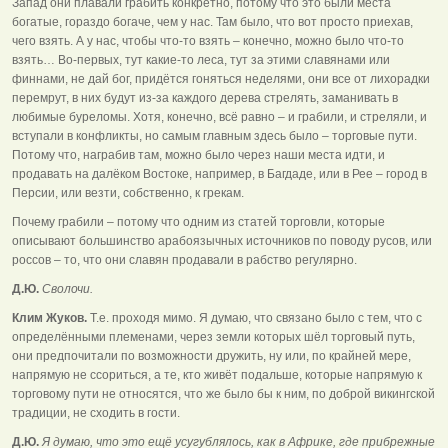
Запад они плавали грабить конкретно, потому что это были места
богатые, гораздо богаче, чем у нас. Там было, что вот просто приехав,
чего взять. А у нас, чтобы что-то взять – конечно, можно было что-то
взять… Во-первых, тут какие-то леса, тут за этими славянами или
финнами, не дай бог, придётся гоняться неделями, они все от лихорадки
перемрут, в них будут из-за каждого дерева стрелять, заманивать в
любимые буреломы. Хотя, конечно, всё равно – и грабили, и стреляли, и
вступали в конфликты, но самым главным здесь было – торговые пути.
Потому что, награбив там, можно было через наши места идти, и
продавать на далёком Востоке, например, в Багдаде, или в Рее – город в
Персии, или везти, собственно, к грекам.
Почему грабили – потому что одним из статей торговли, которые
описывают большинство арабоязычных источников по поводу русов, или
россов – то, что они славян продавали в рабство регулярно.
Д.Ю.
Сволочи.
Клим Жуков.
Т.е. проходя мимо. Я думаю, что связано было с тем, что с
определёнными племенами, через земли которых шёл торговый путь,
они предпочитали по возможности дружить, ну или, по крайней мере,
напрямую не ссориться, а те, кто живёт подальше, которые напрямую к
торговому пути не относятся, что же было бы к ним, по доброй викингской
традиции, не сходить в гости.
Д.Ю.
Я думаю, что это ещё усугублялось, как в Африке, где прибрежные