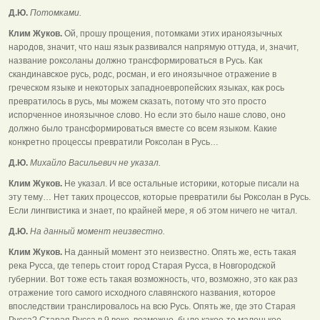
Д.Ю.
Потомками.
Клим Жуков.
Ой, прошу прощения, потомками этих ираноязычных
народов, значит, что наш язык развивался напрямую оттуда, и, значит,
название роксоланы должно трансформироваться в Русь. Как
скандинавское русь, родс, росман, и его иноязычное отражение в
греческом языке и некоторых западноевропейских языках, как рось
превратилось в русь, мы можем сказать, потому что это просто
испорченное иноязычное слово. Но если это было наше слово, оно
должно было трансформироваться вместе со всем языком. Какие
конкретно процессы превратили Роксолан в Русь…
Д.Ю.
Михайло Васильевич не указал.
Клим Жуков.
Не указал. И все остальные историки, которые писали на
эту тему… Нет таких процессов, которые превратили бы Роксолан в Русь.
Если лингвистика и знает, по крайней мере, я об этом ничего не читал.
Д.Ю.
На данный момент неизвестно.
Клим Жуков.
На данный момент это неизвестно. Опять же, есть такая
река Русса, где теперь стоит город Старая Русса, в Новгородской
губернии. Вот тоже есть такая возможность, что, возможно, это как раз
отражение того самого исходного славянского названия, которое
впоследствии транслировалось на всю Русь. Опять же, где это Старая