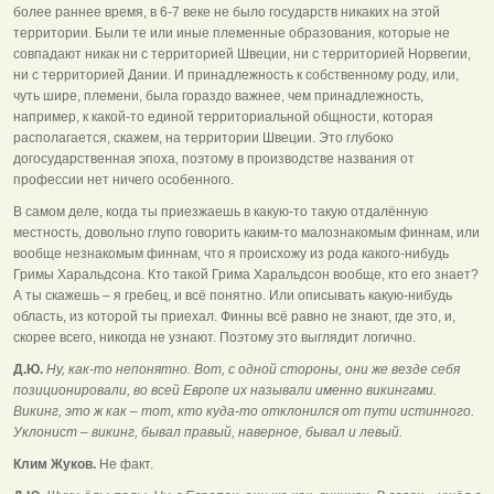
более раннее время, в 6-7 веке не было государств никаких на этой
территории. Были те или иные племенные образования, которые не
совпадают никак ни с территорией Швеции, ни с территорией Норвегии,
ни с территорией Дании. И принадлежность к собственному роду, или,
чуть шире, племени, была гораздо важнее, чем принадлежность,
например, к какой-то единой территориальной общности, которая
располагается, скажем, на территории Швеции. Это глубоко
догосударственная эпоха, поэтому в производстве названия от
профессии нет ничего особенного.
В самом деле, когда ты приезжаешь в какую-то такую отдалённую
местность, довольно глупо говорить каким-то малознакомым финнам, или
вообще незнакомым финнам, что я происхожу из рода какого-нибудь
Гримы Харальдсона. Кто такой Грима Харальдсон вообще, кто его знает?
А ты скажешь – я гребец, и всё понятно. Или описывать какую-нибудь
область, из которой ты приехал. Финны всё равно не знают, где это, и,
скорее всего, никогда не узнают. Поэтому это выглядит логично.
Д.Ю.
Ну, как-то непонятно. Вот, с одной стороны, они же везде себя
позиционировали, во всей Европе их называли именно викингами.
Викинг, это ж как – тот, кто куда-то отклонился от пути истинного.
Уклонист – викинг, бывал правый, наверное, бывал и левый.
Клим Жуков.
Не факт.