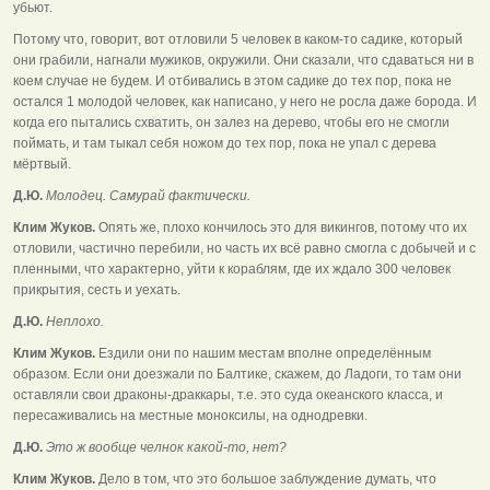
убьют.
Потому что, говорит, вот отловили 5 человек в каком-то садике, который
они грабили, нагнали мужиков, окружили. Они сказали, что сдаваться ни в
коем случае не будем. И отбивались в этом садике до тех пор, пока не
остался 1 молодой человек, как написано, у него не росла даже борода. И
когда его пытались схватить, он залез на дерево, чтобы его не смогли
поймать, и там тыкал себя ножом до тех пор, пока не упал с дерева
мёртвый.
Д.Ю.
Молодец. Самурай фактически.
Клим Жуков.
Опять же, плохо кончилось это для викингов, потому что их
отловили, частично перебили, но часть их всё равно смогла с добычей и с
пленными, что характерно, уйти к кораблям, где их ждало 300 человек
прикрытия, сесть и уехать.
Д.Ю.
Неплохо.
Клим Жуков.
Ездили они по нашим местам вполне определённым
образом. Если они доезжали по Балтике, скажем, до Ладоги, то там они
оставляли свои драконы-драккары, т.е. это суда океанского класса, и
пересаживались на местные моноксилы, на однодревки.
Д.Ю.
Это ж вообще челнок какой-то, нет?
Клим Жуков.
Дело в том, что это большое заблуждение думать, что