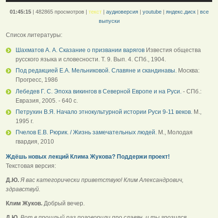
01:45:15
|
482865 просмотров
|
текст
|
аудиоверсия
|
youtube
|
яндекс.диск
|
все
выпуски
Список литературы:
Шахматов А. А. Сказание о призвании варягов
Известия общества
русского языка и словесности. Т. 9. Вып. 4. СПб., 1904.
Под редакцией Е.А. Мельниковой. Славяне и скандинавы.
Москва:
Прогресс, 1986
Лебедев Г. С. Эпоха викингов в Северной Европе и на Руси.
- СПб.:
Евразия, 2005. - 640 с.
Петрухин В.Я. Начало этнокультурной истории Руси 9-11 веков.
М.,
1995 г.
Пчелов Е.В. Рюрик. / Жизнь замечательных людей.
М., Молодая
гвардия, 2010
Ждёшь новых лекций Клима Жукова? Поддержи проект!
Текстовая версия:
Д.Ю.
Я вас категорически приветствую! Клим Александрович,
здравствуй.
Клим Жуков.
Добрый вечер.
Д.Ю.
Вот в прошлый раз поговорили про славян, и ты грозился