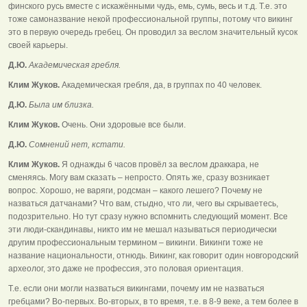
финского русь вместе с искажёнными чудь, емь, сумь, весь и т.д. Т.е. это
тоже самоназвание некой профессиональной группы, потому что викинг
это в первую очередь гребец. Он проводил за веслом значительный кусок
своей карьеры.
Д.Ю.
Академическая гребля.
Клим Жуков.
Академическая гребля, да, в группах по 40 человек.
Д.Ю.
Была им близка.
Клим Жуков.
Очень. Они здоровые все были.
Д.Ю.
Сомнений нет, кстати.
Клим Жуков.
Я однажды 6 часов провёл за веслом драккара, не
сменяясь. Могу вам сказать – непросто. Опять же, сразу возникает
вопрос. Хорошо, не варяги, родсман – какого лешего? Почему не
назваться датчанами? Что вам, стыдно, что ли, чего вы скрываетесь,
подозрительно. Но тут сразу нужно вспомнить следующий момент. Все
эти люди-скандинавы, никто им не мешал называться периодически
другим профессиональным термином – викинги. Викинги тоже не
название национальности, отнюдь. Викинг, как говорит один новгородский
археолог, это даже не профессия, это половая ориентация.
Т.е. если они могли назваться викингами, почему им не назваться
гребцами? Во-первых. Во-вторых, в то время, т.е. в 8-9 веке, а тем более в