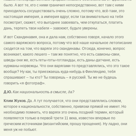
было. А вот те, кто с ними граничил непосредственно, вот там с ними
приходилось сосуществовать очень сложно, потому что, всё-таки, это
настоящая империя, а империя вдруг, если так внимательно на тебя
посмотрит, скажет, что выгоднее завоевать, чем откупаться, платить
дань, терпеть твои набеги – завоюют, будьте уверены.
И вот Скандинавия, она и дала нам, собственно говоря, начало этого
самого варяжского вопроса, потому что всё наше начальное летописание
сходится на том, что варяги это скандинавы. Отсюда, конечно, вопрос
возникает, какого лешего – там же понятно, что есть савионы-свеи,
шведы они же, есть геты-готы-готландцы, есть даны-датчане, есть
нурманы-норвежцы. Что они варягами-то представлялись, что это такое
вообще? Ну как, ты приезжаешь куда-нибудь в Финляндию, тебя
спрашивают – ты кто? Ты говоришь – я русский. Ты же не будешь
говорить «я фотограф».
Д.Ю.
Как национальность в смысле, да?
Клим Жуков.
Да. А тут получается, что они представлялись словом,
которое к национальности, собственно, привязки прямой не имеет. Но
необходимо помнить, что варяги это очень поздний термин, который
появляется только в первой трети 11 века, известен впервые по
греческим источникам (византийским, прошу прощения). Ну ладно, они
меня уж не побьют.