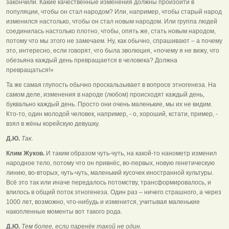
закончили. Какие качественные изменения должны произойти в
популяции, чтобы он стал народом? Или, например, чтобы старый народ
изменился настолько, чтобы он стал новым народом. Или группа людей
соединилась настолько плотно, чтобы, опять же, стать новым народом,
потому что мы этого не замечаем. Ну, как обычно, спрашивают – а почему
это, интересно, если говорят, что была эволюция, «почему я не вижу, что
обезьяна каждый день превращается в человека? Должна
превращаться!»
Та же самая глупость обычно проскальзывает в вопросе этногенеза. На
самом деле, изменения в народе (любом) происходят каждый день,
буквально каждый день. Просто они очень маленькие, мы их не видим.
Кто-то, один молодой человек, например, - о, хороший, кстати, пример, -
взял в жёны корейскую девушку.
Д.Ю.
Так.
Клим Жуков.
И таким образом чуть-чуть, на какой-то нанометр изменил
народное тело, потому что он привнёс, во-первых, новую генетическую
линию, во-вторых, чуть-чуть, маленький кусочек иностранной культуры.
Всё это так или иначе передалось потомству, трансформировалось, и
влилось в общий поток этногенеза. Один раз – ничего страшного, а через
1000 лет, возможно, что-нибудь и изменится, учитывая маленькие
накопленные моменты вот такого рода.
Д.Ю.
Тем более, если паренёк такой не один.