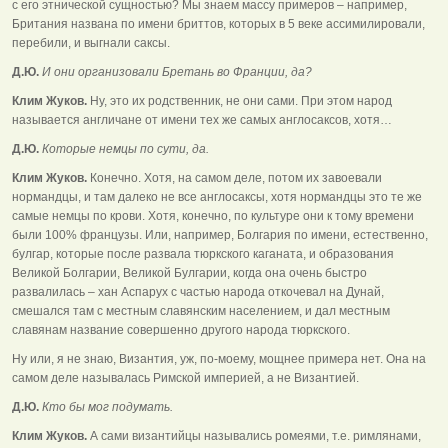
с его этнической сущностью? Мы знаем массу примеров – например,
Британия названа по имени бриттов, которых в 5 веке ассимилировали,
перебили, и выгнали саксы.
Д.Ю.
И они организовали Бретань во Франции, да?
Клим Жуков.
Ну, это их родственник, не они сами. При этом народ
называется англичане от имени тех же самых англосаксов, хотя…
Д.Ю.
Которые немцы по сути, да.
Клим Жуков.
Конечно. Хотя, на самом деле, потом их завоевали
нормандцы, и там далеко не все англосаксы, хотя нормандцы это те же
самые немцы по крови. Хотя, конечно, по культуре они к тому времени
были 100% французы. Или, например, Болгария по имени, естественно,
булгар, которые после развала тюркского каганата, и образования
Великой Болгарии, Великой Булгарии, когда она очень быстро
развалилась – хан Аспарух с частью народа откочевал на Дунай,
смешался там с местным славянским населением, и дал местным
славянам название совершенно другого народа тюркского.
Ну или, я не знаю, Византия, уж, по-моему, мощнее примера нет. Она на
самом деле называлась Римской империей, а не Византией.
Д.Ю.
Кто бы мог подумать.
Клим Жуков.
А сами византийцы назывались ромеями, т.е. римлянами,