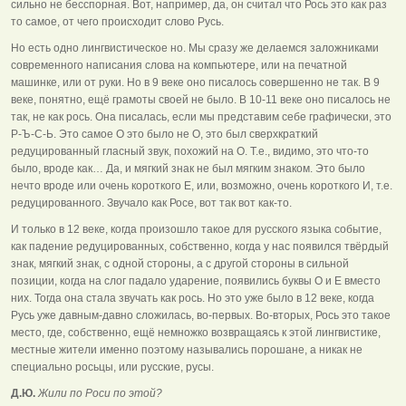
сильно не бесспорная. Вот, например, да, он считал что Рось это как раз
то самое, от чего происходит слово Русь.
Но есть одно лингвистическое но. Мы сразу же делаемся заложниками
современного написания слова на компьютере, или на печатной
машинке, или от руки. Но в 9 веке оно писалось совершенно не так. В 9
веке, понятно, ещё грамоты своей не было. В 10-11 веке оно писалось не
так, не как рось. Она писалась, если мы представим себе графически, это
Р-Ъ-С-Ь. Это самое О это было не О, это был сверхкраткий
редуцированный гласный звук, похожий на О. Т.е., видимо, это что-то
было, вроде как… Да, и мягкий знак не был мягким знаком. Это было
нечто вроде или очень короткого Е, или, возможно, очень короткого И, т.е.
редуцированного. Звучало как Росе, вот так вот как-то.
И только в 12 веке, когда произошло такое для русского языка событие,
как падение редуцированных, собственно, когда у нас появился твёрдый
знак, мягкий знак, с одной стороны, а с другой стороны в сильной
позиции, когда на слог падало ударение, появились буквы О и Е вместо
них. Тогда она стала звучать как рось. Но это уже было в 12 веке, когда
Русь уже давным-давно сложилась, во-первых. Во-вторых, Рось это такое
место, где, собственно, ещё немножко возвращаясь к этой лингвистике,
местные жители именно поэтому назывались порошане, а никак не
специально росьцы, или русские, русы.
Д.Ю.
Жили по Роси по этой?