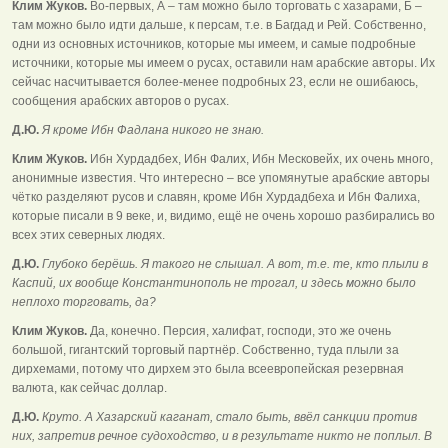
Клим Жуков.
Во-первых, А – там можно было торговать с хазарами, Б –
там можно было идти дальше, к персам, т.е. в Багдад и Рей. Собственно,
одни из основных источников, которые мы имеем, и самые подробные
источники, которые мы имеем о русах, оставили нам арабские авторы. Их
сейчас насчитывается более-менее подробных 23, если не ошибаюсь,
сообщения арабских авторов о русах.
Д.Ю.
Я кроме Ибн Фадлана никого не знаю.
Клим Жуков.
Ибн Хурдадбех, Ибн Фалих, Ибн Месковейх, их очень много,
анонимные известия. Что интересно – все упомянутые арабские авторы
чётко разделяют русов и славян, кроме Ибн Хурдадбеха и Ибн Фалиха,
которые писали в 9 веке, и, видимо, ещё не очень хорошо разбирались во
всех этих северных людях.
Д.Ю.
Глубоко берёшь. Я такого не слышал. А вот, т.е. те, кто плыли в
Каспий, их вообще Константинополь не трогал, и здесь можно было
неплохо торговать, да?
Клим Жуков.
Да, конечно. Персия, халифат, господи, это же очень
большой, гигантский торговый партнёр. Собственно, туда плыли за
дирхемами, потому что дирхем это была всеевропейская резервная
валюта, как сейчас доллар.
Д.Ю.
Круто. А Хазарский каганат, стало быть, ввёл санкции против
них, запретив речное судоходство, и в результате никто не поплыл. В