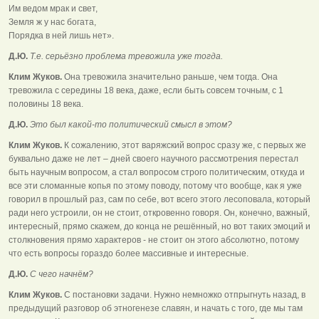
Им ведом мрак и свет,
Земля ж у нас богата,
Порядка в ней лишь нет».
Д.Ю.
Т.е. серьёзно проблема тревожила уже тогда.
Клим Жуков.
Она тревожила значительно раньше, чем тогда. Она
тревожила с середины 18 века, даже, если быть совсем точным, с 1
половины 18 века.
Д.Ю.
Это был какой-то политический смысл в этом?
Клим Жуков.
К сожалению, этот варяжский вопрос сразу же, с первых же
буквально даже не лет – дней своего научного рассмотрения перестал
быть научным вопросом, а стал вопросом строго политическим, откуда и
все эти сломанные копья по этому поводу, потому что вообще, как я уже
говорил в прошлый раз, сам по себе, вот всего этого лесоповала, который
ради него устроили, он не стоит, откровенно говоря. Он, конечно, важный,
интересный, прямо скажем, до конца не решённый, но вот таких эмоций и
столкновения прямо характеров - не стоит он этого абсолютно, потому
что есть вопросы гораздо более массивные и интересные.
Д.Ю.
С чего начнём?
Клим Жуков.
С постановки задачи. Нужно немножко отпрыгнуть назад, в
предыдущий разговор об этногенезе славян, и начать с того, где мы там