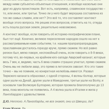
между ними субъектно-объектные отношения, и вообще насколько они
друг из друга проистекали. Вот есть, например, славянское государство –
то, или иное, или третье. Точно ли у него будет верхушка составлена из
тех же самых славян, или нет? Это всё то, что составляет контекст
вообще этого вопроса. Не решив этих вопросов, ответить на то, откуда
есть пошла русская земля, решительно невозможно.
А контекст вообще, если говорить об историко-географическом плане,
был тот ещё. Конечно, великое переселение народов сошло на нет к
рассматриваемым нами событиям, т.е. нашим прапрапрапрадедам,
праславянам досталось гораздо круче, прямо скажем. Но всё равно
регион был, мягко говоря, неспокойный очень, если говорить о 8-9 веках,
потому что, во-первых, на крайнем юго-западе Аварский каганат, которые
весь 7 век, и, видимо, часть 6 века славян страшно угнетал, прямо скажем.
Очень мы не любили авар, это прямо в летописях сквозит. Кто это такие
точно – мы не помним, но конкретная нелюбовь имеется. Развал
Тюркского каганата образовал, с одной стороны, 4 волны болгар, которые
одни ушли на Дунай, другие ушли в Македонию, третьи ушли на Волгу, и
основали там Волжскую Булгарию, которая прожила благополучно до 13
века, пока монголы не появились. А 4 волна ушла в Италии и жила у
Лангобардов с удовольствием.
Д.Ю.
Неплохо. А Лангобарды, не все знают, они из Швеции, да?
Клим Жуков.
Да.