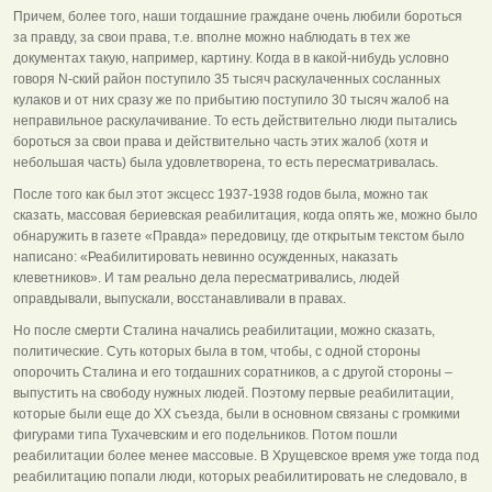
Причем, более того, наши тогдашние граждане очень любили бороться
за правду, за свои права, т.е. вполне можно наблюдать в тех же
документах такую, например, картину. Когда в в какой-нибудь условно
говоря N-ский район поступило 35 тысяч раскулаченных сосланных
кулаков и от них сразу же по прибытию поступило 30 тысяч жалоб на
неправильное раскулачивание. То есть действительно люди пытались
бороться за свои права и действительно часть этих жалоб (хотя и
небольшая часть) была удовлетворена, то есть пересматривалась.
После того как был этот эксцесс 1937-1938 годов была, можно так
сказать, массовая бериевская реабилитация, когда опять же, можно было
обнаружить в газете «Правда» передовицу, где открытым текстом было
написано: «Реабилитировать невинно осужденных, наказать
клеветников». И там реально дела пересматривались, людей
оправдывали, выпускали, восстанавливали в правах.
Но после смерти Сталина начались реабилитации, можно сказать,
политические. Суть которых была в том, чтобы, с одной стороны
опорочить Сталина и его тогдашних соратников, а с другой стороны –
выпустить на свободу нужных людей. Поэтому первые реабилитации,
которые были еще до XX съезда, были в основном связаны с громкими
фигурами типа Тухачевским и его подельников. Потом пошли
реабилитации более менее массовые. В Хрущевское время уже тогда под
реабилитацию попали люди, которых реабилитировать не следовало, в