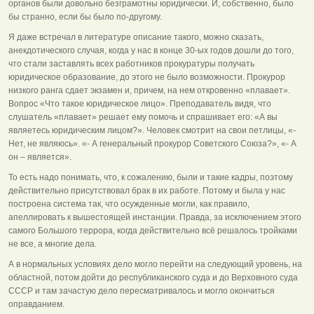
органов были довольно безграмотны юридически. И, собственно, было
бы странно, если бы было по-другому.
Я даже встречал в литературе описание такого, можно сказать,
анекдотического случая, когда у нас в конце 30-ых годов дошли до того,
что стали заставлять всех работников прокуратуры получать
юридическое образование, до этого не было возможности. Прокурор
низкого ранга сдает экзамен и, причем, на нем откровенно «плавает».
Вопрос «Что такое юридическое лицо». Преподаватель видя, что
слушатель «плавает» решает ему помочь и спрашивает его: «А вы
являетесь юридическим лицом?». Человек смотрит на свои петлицы, «-
Нет, не являюсь». «- А генеральный прокурор Советского Союза?», «- А
он – является».
То есть надо понимать, что, к сожалению, были и такие кадры, поэтому
действительно присутствовал брак в их работе. Потому и была у нас
построена система так, что осужденные могли, как правило,
апеллировать к вышестоящей инстанции. Правда, за исключением этого
самого Большого террора, когда действительно всё решалось тройками
не все, а многие дела.
А в нормальных условиях дело могло перейти на следующий уровень, на
областной, потом дойти до республиканского суда и до Верховного суда
СССР и там зачастую дело пересматривалось и могло окончиться
оправданием.