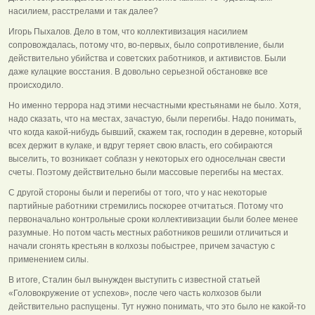
насилием, расстрелами и так далее?
Игорь Пыхалов. Дело в том, что коллективизация насилием
сопровождалась, потому что, во-первых, было сопротивление, были
действительно убийства и советских работников, и активистов. Были
даже кулацкие восстания. В довольно серьезной обстановке все
происходило.
Но именно террора над этими несчастными крестьянами не было. Хотя,
надо сказать, что на местах, зачастую, были перегибы. Надо понимать,
что когда какой-нибудь бывший, скажем так, господин в деревне, который
всех держит в кулаке, и вдруг теряет свою власть, его собираются
выселить, то возникает соблазн у некоторых его односельчан свести
счеты. Поэтому действительно были массовые перегибы на местах.
С другой стороны были и перегибы от того, что у нас некоторые
партийные работники стремились поскорее отчитаться. Потому что
первоначально контрольные сроки коллективизации были более менее
разумные. Но потом часть местных работников решили отличиться и
начали сгонять крестьян в колхозы побыстрее, причем зачастую с
применением силы.
В итоге, Сталин был вынужден выступить с известной статьей
«Головокружение от успехов», после чего часть колхозов были
действительно распущены. Тут нужно понимать, что это было не какой-то