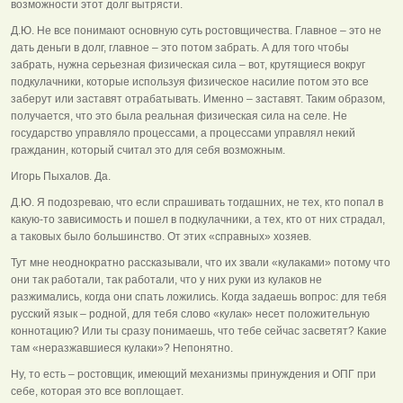
возможности этот долг вытрясти.
Д.Ю. Не все понимают основную суть ростовщичества. Главное – это не
дать деньги в долг, главное – это потом забрать. А для того чтобы
забрать, нужна серьезная физическая сила – вот, крутящиеся вокруг
подкулачники, которые используя физическое насилие потом это все
заберут или заставят отрабатывать. Именно – заставят. Таким образом,
получается, что это была реальная физическая сила на селе. Не
государство управляло процессами, а процессами управлял некий
гражданин, который считал это для себя возможным.
Игорь Пыхалов. Да.
Д.Ю. Я подозреваю, что если спрашивать тогдашних, не тех, кто попал в
какую-то зависимость и пошел в подкулачники, а тех, кто от них страдал,
а таковых было большинство. От этих «справных» хозяев.
Тут мне неоднократно рассказывали, что их звали «кулаками» потому что
они так работали, так работали, что у них руки из кулаков не
разжимались, когда они спать ложились. Когда задаешь вопрос: для тебя
русский язык – родной, для тебя слово «кулак» несет положительную
коннотацию? Или ты сразу понимаешь, что тебе сейчас засветят? Какие
там «неразжавшиеся кулаки»? Непонятно.
Ну, то есть – ростовщик, имеющий механизмы принуждения и ОПГ при
себе, которая это все воплощает.