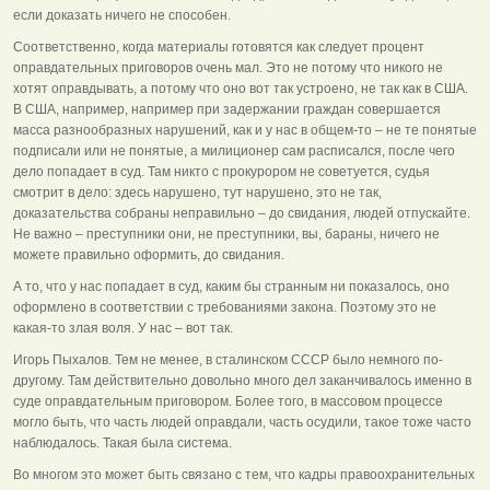
если доказать ничего не способен.
Соответственно, когда материалы готовятся как следует процент
оправдательных приговоров очень мал. Это не потому что никого не
хотят оправдывать, а потому что оно вот так устроено, не так как в США.
В США, например, например при задержании граждан совершается
масса разнообразных нарушений, как и у нас в общем-то – не те понятые
подписали или не понятые, а милиционер сам расписался, после чего
дело попадает в суд. Там никто с прокурором не советуется, судья
смотрит в дело: здесь нарушено, тут нарушено, это не так,
доказательства собраны неправильно – до свидания, людей отпускайте.
Не важно – преступники они, не преступники, вы, бараны, ничего не
можете правильно оформить, до свидания.
А то, что у нас попадает в суд, каким бы странным ни показалось, оно
оформлено в соответствии с требованиями закона. Поэтому это не
какая-то злая воля. У нас – вот так.
Игорь Пыхалов. Тем не менее, в сталинском СССР было немного по-
другому. Там действительно довольно много дел заканчивалось именно в
суде оправдательным приговором. Более того, в массовом процессе
могло быть, что часть людей оправдали, часть осудили, такое тоже часто
наблюдалось. Такая была система.
Во многом это может быть связано с тем, что кадры правоохранительных