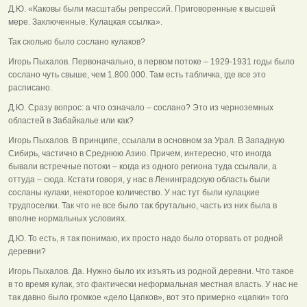
Д.Ю. «Каковы были масштабы репрессий. Приговоренные к высшей
мере. Заключенные. Кулацкая ссылка».
Так сколько было сослано кулаков?
Игорь Пыхалов. Первоначально, в первом потоке – 1929-1931 годы было
сослано чуть свыше, чем 1.800.000. Там есть табличка, где все это
расписано.
Д.Ю. Сразу вопрос: а что означало – сослано? Это из черноземных
областей в Забайкалье или как?
Игорь Пыхалов. В принципе, ссылали в основном за Урал. В Западную
Сибирь, частично в Среднюю Азию. Причем, интересно, что иногда
бывали встречные потоки – когда из одного региона туда ссылали, а
оттуда – сюда. Кстати говоря, у нас в Ленинградскую область были
сосланы кулаки, некоторое количество. У нас тут были кулацкие
трудпоселки. Так что не все было так брутально, часть из них была в
вполне нормальных условиях.
Д.Ю. То есть, я так понимаю, их просто надо было оторвать от родной
деревни?
Игорь Пыхалов. Да. Нужно было их изъять из родной деревни. Что такое
в то время кулак, это фактически неформальная местная власть. У нас не
так давно было громкое «дело Цапков», вот это примерно «цапки» того