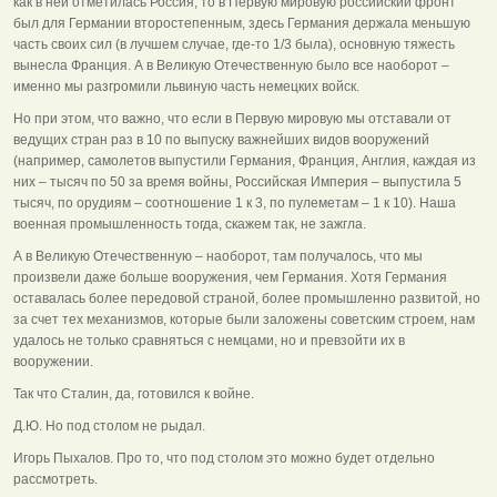
как в ней отметилась Россия, то в Первую мировую российский фронт
был для Германии второстепенным, здесь Германия держала меньшую
часть своих сил (в лучшем случае, где-то 1/3 была), основную тяжесть
вынесла Франция. А в Великую Отечественную было все наоборот –
именно мы разгромили львиную часть немецких войск.
Но при этом, что важно, что если в Первую мировую мы отставали от
ведущих стран раз в 10 по выпуску важнейших видов вооружений
(например, самолетов выпустили Германия, Франция, Англия, каждая из
них – тысяч по 50 за время войны, Российская Империя – выпустила 5
тысяч, по орудиям – соотношение 1 к 3, по пулеметам – 1 к 10). Наша
военная промышленность тогда, скажем так, не зажгла.
А в Великую Отечественную – наоборот, там получалось, что мы
произвели даже больше вооружения, чем Германия. Хотя Германия
оставалась более передовой страной, более промышленно развитой, но
за счет тех механизмов, которые были заложены советским строем, нам
удалось не только сравняться с немцами, но и превзойти их в
вооружении.
Так что Сталин, да, готовился к войне.
Д.Ю. Но под столом не рыдал.
Игорь Пыхалов. Про то, что под столом это можно будет отдельно
рассмотреть.