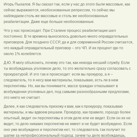
Игорь Пыхалов. Я бы сказал так, если у нас до этого были массовые, как
сейчас выражаются, необоснованные репрессии, то сейчас мы
наблюдаем столь же массовые и столь же необоснованные
реабилитации. Даже еще больше необоснованные.
Что у нас происходит. При Сталине процесс реабилитации шел
постоянно. В те времена выносилось довольно много оправдательных
приговоров. Для позднего СССР, да и для современной России считается,
что каждый оправдательный приговор – это ЧП. И их процент где-то
около 1% колеблется.
Д.Ю. Я могу объяснить, почему это так, как некогда несший службу. Если
ты возбуждаешь уголовное дело, то это желательно сразу согласовать с
прокуратурой. И это так и происходит: если вы прокурор, а я –
следователь, то я несу вам материалы, показываю, есть ли в нем
перспективы. Но, как вы понимаете, массе граждан отказывают в
возбуждении уголовных дел, под самыми разнообразными предлогами,
это никто не считает.
Далее, я как следователь прихожу к вам, как к прокурору, показываю
материалы, и мы вдвоем решаем. Прокурор, как правило, гораздо более
опытный, видит он перспективы в этом деле или не видит. Если он их не
видит, то дело никаких перспектив не имеет и не будет возбуждено. Если
оно уже возбуждено и перспектив нет, то следователь так получит по
шапке за непрофессиональный подход, зачем ты дело возбуждаешь,