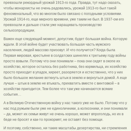
превзошли рекордный урожай 1913-го года. Правда, тут надо сказать,
чтобы монархисты не очень радовались, урожай 1913-го был такой
феноменальный, что во многом было связано с погодными условиями.
Урожай 1914-го, еще мирного времени, уже таким не был. В 1937-ом его
превзошли и дальше стали уже наращивать производство
сельхозпродукции.
Важен еще следующий момент, допустим, будет большая война. Которую
ждали. В этой войне будет участвовать большая часть мужского
населения, людей массово призовут. И что получится? Когда была
Первая мировая, крестьяне в солдатских шинелях к третьему году войны
просто взвыли. Потому что они понимали – пока они сидят в окопе их
хозяйство, которое осталось без работника, без кормильца, их хозяйство
просто приходит в упадок, хиреет, разоряется и естественно, что у них
было большое желание воткнуть штык в землю и вернуться домой. А еще
лучше – штык в землю не втыкать, прихватить вместе с винтовкой – в
хозяйстве пригодится. Тем более что там уже начинаются всякие
события…
А в Великую Отечественную войну у нас такого уже не было. Потому что у
нас под ружьем были уже не единоличники, а колхозники, и они понимали
– да, может их семьи живут не очень хорошо, может впроголодь, но их в
беде не бросят и как-то прокормят, не оставят без помощи.
И поэтому, собственно, ни такие масштабы дезертирства, ни стремления