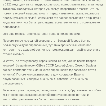
в 1921 году один из их лидеров, советских, прямо заявил, выступая перед
татарской молодежью, которая училась университете в Москве, что, вы
помните о своей национальности, перед нами появилась возможность
продвинуть своих людей. Фактически это заявлялось почти в открытую и
когда эта политика была прекращена, естественно им это тоже всем не
понравилось.
Это еще одна категория, которая попала под репрессии.
Поэтому конечно, с одной стороны этот Большой Террор был по
большому счету неоправданный, тут явно процесс вышел из-под
контроля, но в целом объективные предпосылки для такой чистки они в
стране имелись.
И кстати, по этому поводу, через несколько лет, уже во время Второй
мировой, бывший посол США в СССР Джозеф Дэвис (Joseph Davies)
заявил примерно так: «Меня часто спрашивают, где советская пятая
колонна? Потому что как известно, в других странах Европы,
оккупированных Гитлером, она была. Я отвечаю, что она была
расстреляна».
То есть получается, что да, таким, можно сказать, брутальным способом
мы от потенциальных предателей страну хорошо почистили. И
масштабы предательства были относительно скромные.