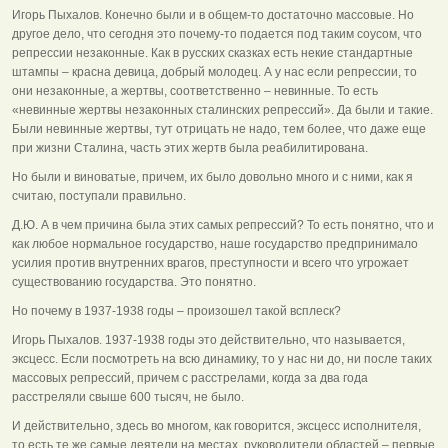
Игорь Пыхалов. Конечно были и в общем-то достаточно массовые. Но
другое дело, что сегодня это почему-то подается под таким соусом, что
репрессии незаконные. Как в русских сказках есть некие стандартные
штампы – красна девица, добрый молодец. А у нас если репрессии, то
они незаконные, а жертвы, соответственно – невинные. То есть
«невинные жертвы незаконных сталинских репрессий». Да были и такие.
Были невинные жертвы, тут отрицать не надо, тем более, что даже еще
при жизни Сталина, часть этих жертв была реабилитирована.
Но были и виноватые, причем, их было довольно много и с ними, как я
считаю, поступали правильно.
Д.Ю. А в чем причина была этих самых репрессий? То есть понятно, что и
как любое нормальное государство, наше государство предпринимало
усилия против внутренних врагов, преступности и всего что угрожает
существованию государства. Это понятно.
Но почему в 1937-1938 годы – произошел такой всплеск?
Игорь Пыхалов. 1937-1938 годы это действительно, что называется,
эксцесс. Если посмотреть на всю динамику, то у нас ни до, ни после таких
массовых репрессий, причем с расстрелами, когда за два года
расстреляли свыше 600 тысяч, не было.
И действительно, здесь во многом, как говорится, эксцесс исполнителя,
то есть те же самые деятели на местах, руководители областей – первые