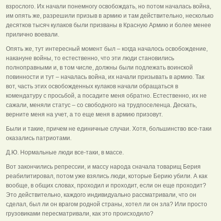
взрослого. Их начали понемногу освобождать, но потом началась война,
им опять же, разрешили призыв в армию и там действительно, несколько
десятков тысяч кулаков были призваны в Красную Армию и более менее
прилично воевали.
Опять же, тут интересный момент был – когда началось освобождение,
накануне войны, то естественно, что эти люди становились
полноправными и, в том числе, должны были подлежать воинской
повинности и тут – началась война, их начали призывать в армию. Так
вот, часть этих освобожденных кулаков начали обращаться в
комендатуру с просьбой, а посадите меня обратно. Естественно, их не
сажали, меняли статус – со свободного на трудпоселенца. Дескать,
верните меня на учет, а то еще меня в армию призовут.
Были и такие, причем не единичные случаи. Хотя, большинство все-таки
оказались патриотами.
Д.Ю. Нормальные люди все-таки, в массе.
Вот закончились репрессии, и массу народа сначала товарищ Берия
реабилитировал, потом уже взялись люди, которые Берию убили. А как
вообще, в общих словах, проходил и проходит, если он еще проходит?
Это действительно, каждого индивидуально рассматривали, что он
сделал, был ли он врагом родной страны, хотел ли он зла? Или просто
грузовиками пересматривали, как это происходило?