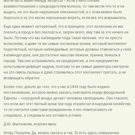
могли быть какие-нибудь эксцессы – если у него плохие
взаимоотношения с председателем колхоза, то там могли что-то и не
выдать, но это были нарушения обязанностей, и с этим можно было
бороться и за это могли хорошенько взгреть, если все это вскрывалось.
Еще один момент интересный, что в принципе, этот колхозник он мог
поехать в город и без паспорта и, скорее всего, ему там за это ничего не
было. Потому что мы наблюдаем тогда такое явление, что не просто
колхозники, а даже те же самые сосланные кулаки, который контингент
подотчетный, которые наблюдаемые, которые должны отмечаться у себя
в комендатурах, они достаточно массово бежали, причем, бежали в
города. Там они устраивались на предприятия, а эти предприятия
испытывали дефицит кадров, поэтому те же самые директора смотрели
на это сквозь пальцы и даже стремились этот контингент прятать, а не
возвращать обратно.
Более того, дошло до того, что у нас в 1944 году было издано
постановление, которое можно сказать повторяло норму феодальной
Европы – «городской воздух делает человека свободным». Оно гласило,
что если вот этот беглый кулак три года отработал в народном хозяйстве,
то он считался советским гражданином, и его ловить/сажать не
следовало, а следовало его оставить в покое.
Д.Ю. Фактически, искупил вину.
Игорь Пыхалов. Да, можно сказать и так. То есть здесь совершенно