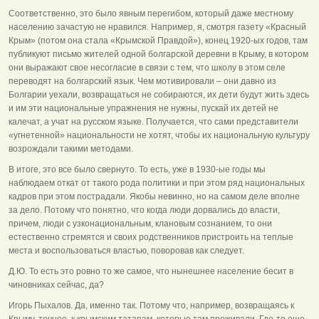
Соответственно, это было явным перегибом, который даже местному
населению зачастую не нравился. Например, я, смотря газету «Красный
Крым» (потом она стала «Крымской Правдой»), конец 1920-ых годов, там
публикуют письмо жителей одной болгарской деревни в Крыму, в котором
они выражают свое несогласие в связи с тем, что школу в этом селе
переводят на болгарский язык. Чем мотивировали – они давно из
Болгарии уехали, возвращаться не собираются, их дети будут жить здесь
и им эти национальные упражнения не нужны, пускай их детей не
калечат, а учат на русском языке. Получается, что сами представители
«угнетенной» национальности не хотят, чтобы их национальную культуру
возрождали такими методами.
В итоге, это все было свернуто. То есть, уже в 1930-ые годы мы
наблюдаем откат от такого рода политики и при этом ряд национальных
кадров при этом пострадали. Якобы невинно, но на самом деле вполне
за дело. Потому что понятно, что когда люди дорвались до власти,
причем, люди с узконациональным, клановым сознанием, то они
естественно стремятся и своих родственников пристроить на теплые
места и воспользоваться властью, поворовав как следует.
Д.Ю. То есть это ровно то же самое, что нынешнее население бесит в
чиновниках сейчас, да?
Игорь Пыхалов. Да, именно так. Потому что, например, возвращаясь к
Крыму, точнее, к крымским татарам, которые там проживали. Где-то еще