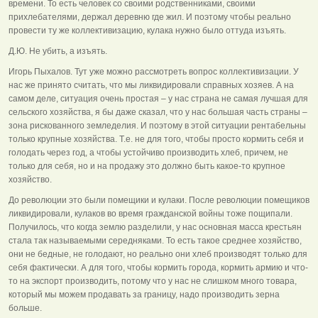
времени. То есть человек со своими родственниками, своими
прихлебателями, держал деревню где жил. И поэтому чтобы реально
провести ту же коллективизацию, кулака нужно было оттуда изъять.
Д.Ю. Не убить, а изъять.
Игорь Пыхалов. Тут уже можно рассмотреть вопрос коллективизации. У
нас же принято считать, что мы ликвидировали справных хозяев. А на
самом деле, ситуация очень простая – у нас страна не самая лучшая для
сельского хозяйства, я бы даже сказал, что у нас большая часть страны –
зона рискованного земледелия. И поэтому в этой ситуации рентабельны
только крупные хозяйства. Т.е. не для того, чтобы просто кормить себя и
голодать через год, а чтобы устойчиво производить хлеб, причем, не
только для себя, но и на продажу это должно быть какое-то крупное
хозяйство.
До революции это были помещики и кулаки. После революции помещиков
ликвидировали, кулаков во время гражданской войны тоже пощипали.
Получилось, что когда землю разделили, у нас основная масса крестьян
стала так называемыми середняками. То есть такое среднее хозяйство,
они не бедные, не голодают, но реально они хлеб производят только для
себя фактически. А для того, чтобы кормить города, кормить армию и что-
то на экспорт производить, потому что у нас не слишком много товара,
который мы можем продавать за границу, надо производить зерна
больше.