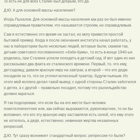
То есть не для всех Сталин был добрым, это да.
Д.Ю. А для основной массы населения?
Игорь Пыхалов. Для основной массы населения как раз он был именно
справедливым правителем, что называется строгим, но справедливым.
Сам я естественно это время не застал, но могу привести простой
бытовой пример. Когда я после окончания института начал работать, у
нас в лаборатории было несколько людей, которые были, скажем так,
детьми советского послевоенного «бэби-бума», то есть в конце 1940-ых
родились, при Сталине успели походить в детский сад. И вот один из них
рассказывал два факта из сталинского времени. Первый, то, что ему,
детсадовцу, давали красную икру на завтрак, а второй – что его дядю
посадили за то, что он утопил колхозный трактор, будучи пьяным. Из
этого мой коллега делал такой вывод: с одной стороны Сталин заботился
о детях, а с другой – правильно посадил, потому что разгильдяйство
должно караться.
Я так подозреваю, что если бы на его месте был человек
поинтеллигентнее или, как сейчас выражаются, рукопожатнее, то он бы
вспомнил, что его эту красную икру заставляли есть силой, что ему этого
не хотелось, а дядя, естественно, невинная жертва незаконных
репрессий.
Д.Ю. Тут сразу возникнет стандартный вопрос: репрессии-то были?