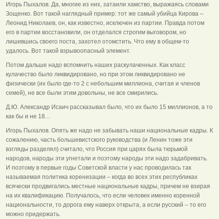
Игорь Пыхалов. Да, многие из них, затаили хамство, выражаясь словами
Зощенко. Вот такой наглядный пример: тот же самый убийца Кирова –
Леонид Николаев, он, как известно, исключен из партии. Правда потом
его в партии восстановили, он отделался строгим выговором, но
лишившись своего поста, захотел отомстить. Что ему в общем-то
удалось. Вот такой взрывоопасный элемент.
Потом дальше надо вспомнить наших раскулаченных. Как класс
кулачество было ликвидировано, но при этом ликвидировано не
физически (их было где-то 2 с небольшим миллиона, считая и членов
семей), не все были этим довольны, не все смирились.
Д.Ю. Александр Исаич рассказывал было, что их было 15 миллионов, а то
как бы и не 18…
Игорь Пыхалов. Опять же надо не забывать наши национальные кадры. К
сожалению, часть большевистского руководства (и Ленин тоже эти
взгляды разделял) считало, что Россия при царях была тюрьмой
народов, народы эти угнетали и поэтому народы эти надо задабривать.
И поэтому в первые годы Советской власти у нас проводилась так
называемая политика коренизации – когда во всех этих республиках
всячески продвигались местные национальные кадры, причем не взирая
на их квалификацию. Получалось, что если человек именно коренной
национальности, то дорога ему наверх открыта, а если русский – то его
можно придержать.