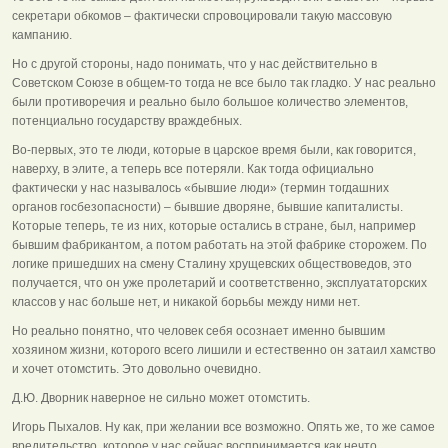
секретари обкомов – фактически спровоцировали такую массовую
кампанию.
Но с другой стороны, надо понимать, что у нас действительно в
Советском Союзе в общем-то тогда не все было так гладко. У нас реально
были противоречия и реально было большое количество элементов,
потенциально государству враждебных.
Во-первых, это те люди, которые в царское время были, как говорится,
наверху, в элите, а теперь все потеряли. Как тогда официально
фактически у нас называлось «бывшие люди» (термин тогдашних
органов госбезопасности) – бывшие дворяне, бывшие капиталисты.
Которые теперь, те из них, которые остались в стране, был, например
бывшим фабрикантом, а потом работать на этой фабрике сторожем. По
логике пришедших на смену Сталину хрущевских обществоведов, это
получается, что он уже пролетарий и соответственно, эксплуататорских
классов у нас больше нет, и никакой борьбы между ними нет.
Но реально понятно, что человек себя осознает именно бывшим
хозяином жизни, которого всего лишили и естественно он затаил хамство
и хочет отомстить. Это довольно очевидно.
Д.Ю. Дворник наверное не сильно может отомстить.
Игорь Пыхалов. Ну как, при желании все возможно. Опять же, то же самое
вредительство, которое у нас сейчас воспринимается как нечто