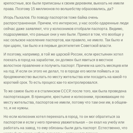
крепостные, все были приписаны к своим деревням, выехать не имели
права. Поэтому 15 миллионов по волшебству образовались, да?
Игорь Пыхалов. По поводу паспортов тоже байка очень
распространенная. Причем, что интересно, у нас особо одаренные люди
сейчас даже заявляют, что у колхозников отобрали паспорта. Видимо,
подразумевая, что раньше они у них были. Прикол в том, что вообще у
нас сельское население паспортов, как правило, не имело. Так было и
при царях, так было и в первые десятилетия Советской власти.
И поэтому, например, в той же царской России, если крестьянин хотел
поехать в город на заработки, он должен был явиться в местное
волостное правление и получить паспорт. Причем на шесть месяцев или
на год. И если он этого не делал, то в городе его могли поймать и за
бродяжничество выслать по месту жительства или посадить на какой-то
короткий срок. То есть процесс как-то контролировался.
То же самое было и в сталинском СССР, после того, как была проведена
паспортизация. В принципе, крестьяне и колхозники, проживающие по
месту жительства, паспортов не имели, потому что там они им, в общем-
то, и не нужны.
Но если колхозник хотел переехать в город, то он мог обратиться за
паспортом и если у него причина уважительная – он ехал на учебу или
работать на завод, то ему обязаны были дать паспорт. Естественно, что