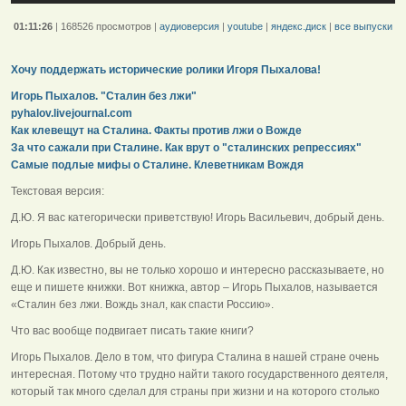
01:11:26
|
168526 просмотров
|
аудиоверсия
|
youtube
|
яндекс.диск
|
все выпуски
Хочу поддержать исторические ролики Игоря Пыхалова!
Игорь Пыхалов. "Сталин без лжи"
pyhalov.livejournal.com
Как клевещут на Сталина. Факты против лжи о Вожде
За что сажали при Сталине. Как врут о "сталинских репрессиях"
Самые подлые мифы о Сталине. Клеветникам Вождя
Текстовая версия:
Д.Ю. Я вас категорически приветствую! Игорь Васильевич, добрый день.
Игорь Пыхалов. Добрый день.
Д.Ю. Как известно, вы не только хорошо и интересно рассказываете, но
еще и пишете книжки. Вот книжка, автор – Игорь Пыхалов, называется
«Сталин без лжи. Вождь знал, как спасти Россию».
Что вас вообще подвигает писать такие книги?
Игорь Пыхалов. Дело в том, что фигура Сталина в нашей стране очень
интересная. Потому что трудно найти такого государственного деятеля,
который так много сделал для страны при жизни и на которого столько