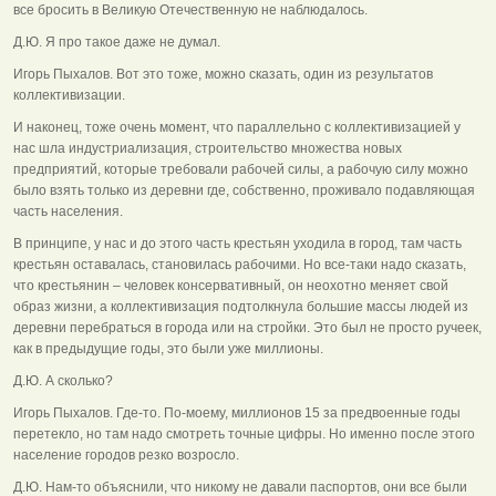
все бросить в Великую Отечественную не наблюдалось.
Д.Ю. Я про такое даже не думал.
Игорь Пыхалов. Вот это тоже, можно сказать, один из результатов
коллективизации.
И наконец, тоже очень момент, что параллельно с коллективизацией у
нас шла индустриализация, строительство множества новых
предприятий, которые требовали рабочей силы, а рабочую силу можно
было взять только из деревни где, собственно, проживало подавляющая
часть населения.
В принципе, у нас и до этого часть крестьян уходила в город, там часть
крестьян оставалась, становилась рабочими. Но все-таки надо сказать,
что крестьянин – человек консервативный, он неохотно меняет свой
образ жизни, а коллективизация подтолкнула большие массы людей из
деревни перебраться в города или на стройки. Это был не просто ручеек,
как в предыдущие годы, это были уже миллионы.
Д.Ю. А сколько?
Игорь Пыхалов. Где-то. По-моему, миллионов 15 за предвоенные годы
перетекло, но там надо смотреть точные цифры. Но именно после этого
население городов резко возросло.
Д.Ю. Нам-то объяснили, что никому не давали паспортов, они все были