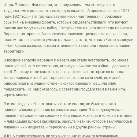
Игорь Пыхалов. Фактически, что получилось – мы столкнулись с
трудностями в деле заготовке продовольствия. А произошло это в 1927
году. 1927 год – это так называемая «военная тревога», произошли
события на внешнем фронте, которые свидетельствовали, что вот-вот
против нас могут начать войну. Это убийство нашего полпреда Войкова в
Варшаве, которого сейчас всячески поливают грязью некоторые наши,
скажем так, не слишком умные граждане; это то, что нас в Китае выкинули
– Чан Кайши разорвал с нами отношения; также ряд терактов на нашей
территории.
В воздухе запахло жареным и население стало чувствовать, что может
начаться война. А естественно, что когда начинается война – дорожает
хлеб. Поэтому те же самые «справные хозяева», которые во многом
контролировали хлебную торговлю, не только свой хлеб, но и хлеб
односельчан в изрядной степени контролировали, решили хлеб
придержать. Но, как оказалось, с советским государством в такие игры
играть опасно.
В итоге тогда хлеб заготовить все-таки смогли, но было принято
принципиальное решение на коллективизацию. Это подразумевало:
первое – объединение средних и бедняцких хозяйств в колхозы и второе
– ликвидация кулаков как класса, раскулачивание, которое заключалось в
лишении их имущества и переселении в другие районы страны.
Д.Ю. А сопровождалось ли это выселение какими-то чудовищным