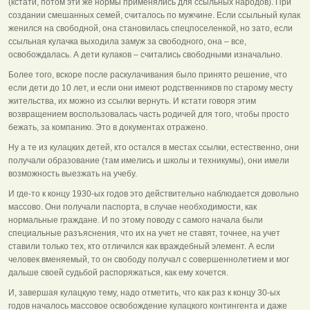
(кстати, потом эти же нормы применялись для ссыльных народов). При
создании смешанных семей, считалось по мужчине. Если ссыльный кулак
женился на свободной, она становилась спецпоселенкой, но зато, если
ссыльная кулачка выходила замуж за свободного, она – все,
освобождалась. А дети кулаков – считались свободными изначально.
Более того, вскоре после раскулачивания было принято решение, что
если дети до 10 лет, и если они имеют родственников по старому месту
жительства, их можно из ссылки вернуть. И кстати говоря этим
возвращением воспользовалась часть родичей для того, чтобы просто
бежать, за компанию. Это в документах отражено.
Ну а те из кулацких детей, кто остался в местах ссылки, естественно, они
получали образование (там имелись и школы и техникумы), они имели
возможность выезжать на учебу.
И где-то к концу 1930-ых годов это действительно наблюдается довольно
массово. Они получали паспорта, в случае необходимости, как
нормальные граждане. И по этому поводу с самого начала были
специальные разъяснения, что их на учет не ставят, точнее, на учет
ставили только тех, кто отличился как враждебный элемент. А если
человек вменяемый, то он свободу получал с совершеннолетием и мог
дальше своей судьбой распоряжаться, как ему хочется.
И, завершая кулацкую тему, надо отметить, что как раз к концу 30-ых
годов началось массовое освобождение кулацкого контингента и даже