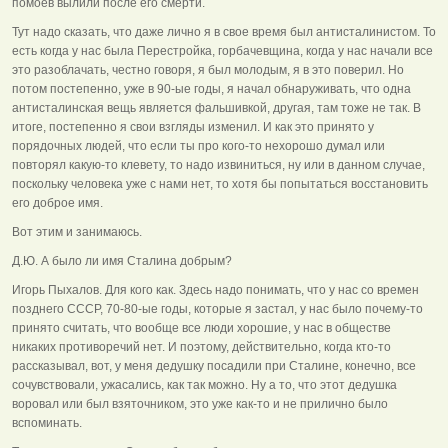
помоев вылили после его смерти.
Тут надо сказать, что даже лично я в свое время был антисталинистом. То
есть когда у нас была Перестройка, горбачевщина, когда у нас начали все
это разоблачать, честно говоря, я был молодым, я в это поверил. Но
потом постепенно, уже в 90-ые годы, я начал обнаруживать, что одна
антисталинская вещь является фальшивкой, другая, там тоже не так. В
итоге, постепенно я свои взгляды изменил. И как это принято у
порядочных людей, что если ты про кого-то нехорошо думал или
повторял какую-то клевету, то надо извиниться, ну или в данном случае,
поскольку человека уже с нами нет, то хотя бы попытаться восстановить
его доброе имя.
Вот этим и занимаюсь.
Д.Ю. А было ли имя Сталина добрым?
Игорь Пыхалов. Для кого как. Здесь надо понимать, что у нас со времен
позднего СССР, 70-80-ые годы, которые я застал, у нас было почему-то
принято считать, что вообще все люди хорошие, у нас в обществе
никаких противоречий нет. И поэтому, действительно, когда кто-то
рассказывал, вот, у меня дедушку посадили при Сталине, конечно, все
сочувствовали, ужасались, как так можно. Ну а то, что этот дедушка
воровал или был взяточником, это уже как-то и не прилично было
вспоминать.