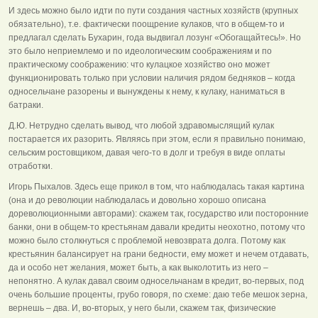
И здесь можно было идти по пути создания частных хозяйств (крупных
обязательно), т.е. фактически поощрение кулаков, что в общем-то и
предлагал сделать Бухарин, года выдвигал лозунг «Обогащайтесь!». Но
это было неприемлемо и по идеологическим соображениям и по
практическому соображению: что кулацкое хозяйство оно может
функционировать только при условии наличия рядом бедняков – когда
односельчане разорены и вынуждены к нему, к кулаку, наниматься в
батраки.
Д.Ю. Нетрудно сделать вывод, что любой здравомыслящий кулак
постарается их разорить. Являясь при этом, если я правильно понимаю,
сельским ростовщиком, давая чего-то в долг и требуя в виде оплаты
отработки.
Игорь Пыхалов. Здесь еще прикол в том, что наблюдалась такая картина
(она и до революции наблюдалась и довольно хорошо описана
дореволюционными авторами): скажем так, государство или посторонние
банки, они в общем-то крестьянам давали кредиты неохотно, потому что
можно было столкнуться с проблемой невозврата долга. Потому как
крестьянин балансирует на грани бедности, ему может и нечем отдавать,
да и особо нет желания, может быть, а как выколотить из него –
непонятно. А кулак давал своим односельчанам в кредит, во-первых, под
очень большие проценты, грубо говоря, по схеме: даю тебе мешок зерна,
вернешь – два. И, во-вторых, у него были, скажем так, физические