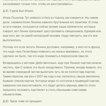
заслуживают только того, чтобы их расстреливать».
Д.Ю. Суров был Ильич.
Игорь Пыхалов. Тут немного отбегу в сторону, как говорится. На самом
деле, терминология Ленина намного брутальнее его практики. И этим,
кстати говоря, пользуются сейчас всякие наши обличители, которые
говорят, вот Ленин призывает расстреливать священников, буржуев или
еще кого, вот он какой нехороший человек. Надо смотреть, как это все
выполнялось.
Потому что если читать Ленина дословно, например, у него есть фраза,
что надо «все Политбюро повесить на гнилых веревках», но этого
сделано не было, так что надо понимать в переносном смысле.
Возвращаясь к чисткам. Действительно, еще при Ленине партию начали
чистить, при Сталине это было продолжено. Причем, иногда бывало, что
во время очередной чистки вылетало чуть ли не полсостава партии.
Таким образом, как раз к 1937-му году у нас скопилось свыше миллиона
бывших членов партии. Которые когда-то состояли в правящей партии,
наверное они рассчитывали, что будут делать карьеру, вместо этого
пришлось положить партбилет и стать обычными советскими
обывателями.
Д.Ю. Такое тоже не прощают.