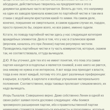
абсурдное, действительно творилось на предприятиях и это в
документах довольно часто встречается. Вплоть до того, что например
на один из заводов приехала комиссия по партийной чистке и там им в
стакан с водой кинули кристаллик какой-то химии. На самом деле,
конечно, покушение не смертельное, в самом худшем случае их, пардон,
просто пронесло бы, скорее всего, но все равно, именно гадили.
Кстати, по поводу партийной чистки здесь у нас следующая категория
враждебных элементов. Дело в том, что у нас в сталинское время
(впрочем, началось это при Ленине) партию регулярно чистили.
Проводились партийные чистки и ту часть коммунистов, которые, скажем
так, не соответствовала, оттуда вычищали.
Д.Ю. Я бы уточнил, для тех кто не имеет понятия, что пока эта самая
партия находится в подполье и является гонимой, в нее никто не рвется,
она никому не нужна и не интересна. А вот когда она приходит к власти,
тогда в нее лезет каждый, потому что это дает различные преференции:
в карьере, в службе, в зарплате и вообще улучшение материального
положения. Соответственно, когда таковых пролезает слишком много, их
надо вычищать.
Игорь Пыхалов. Совершенно верно. Даже собственно Ленин в одной из
своих работ заявил почти дословно следующее: «Мы боимся
чрезмерного расширения партии, ибо к правительственной партии
неминуемо стремятся примазаться карьеристы и проходимцы, которые