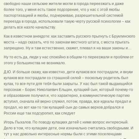
свободно наши сельские жители могли в города переезжать и даже
более того, у меня есть такое подозрение, что у нас с этой якобы
паспортизацией и якобы, подчеркиваю, разрешительной системой
переезда в города, использовали такую черту русской психологии – как
делать все назло начальству.
Как в известном анекдоте: как заставить русского прыгнуть с Бруклинского
моста – надо сказать, что по законам местного штата, с моста прыгать
запрещено. Ну и там естественно, скажет, плевал я на ваши законы и…
Ну то есть да, люди у нас спокойно в общем-то переезжали и проблем от
этого у большинства не возникало.
Д.Ю. И больше скажу, как известно, дети кулаков все пострадали, и внуки
кулаков все пострадали со страшной силой – поскольку родитель был
кулак, то все пути для тебя были закрыты. У нас был такой выдающийся
персонаж – Борис Николаевич Ельцин, кулацкий сын, который почему-то
и образование получил и, что характерно, в коммунистическую партию
вступил, сначала ей верно служил, потом, правда, все идеалы предал и
продал, но вот как-то так кулацкий сын до самых верхов добрался и
России еще так подсуропил, как следует
Игорь Пыхалов. По поводу кулацких детей с ними вопрос интересный.
Дело в том, что кулацкие дети, они изначально считались свободными. И
тут у нас довольно интересные нормы были с этими поселенцами