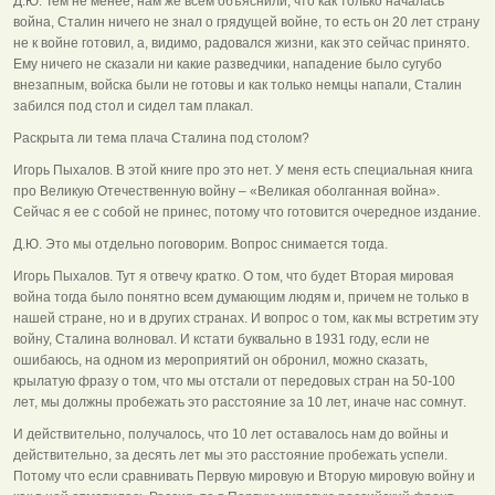
Д.Ю. Тем не менее, нам же всем объяснили, что как только началась
война, Сталин ничего не знал о грядущей войне, то есть он 20 лет страну
не к войне готовил, а, видимо, радовался жизни, как это сейчас принято.
Ему ничего не сказали ни какие разведчики, нападение было сугубо
внезапным, войска были не готовы и как только немцы напали, Сталин
забился под стол и сидел там плакал.
Раскрыта ли тема плача Сталина под столом?
Игорь Пыхалов. В этой книге про это нет. У меня есть специальная книга
про Великую Отечественную войну – «Великая оболганная война».
Сейчас я ее с собой не принес, потому что готовится очередное издание.
Д.Ю. Это мы отдельно поговорим. Вопрос снимается тогда.
Игорь Пыхалов. Тут я отвечу кратко. О том, что будет Вторая мировая
война тогда было понятно всем думающим людям и, причем не только в
нашей стране, но и в других странах. И вопрос о том, как мы встретим эту
войну, Сталина волновал. И кстати буквально в 1931 году, если не
ошибаюсь, на одном из мероприятий он обронил, можно сказать,
крылатую фразу о том, что мы отстали от передовых стран на 50-100
лет, мы должны пробежать это расстояние за 10 лет, иначе нас сомнут.
И действительно, получалось, что 10 лет оставалось нам до войны и
действительно, за десять лет мы это расстояние пробежать успели.
Потому что если сравнивать Первую мировую и Вторую мировую войну и