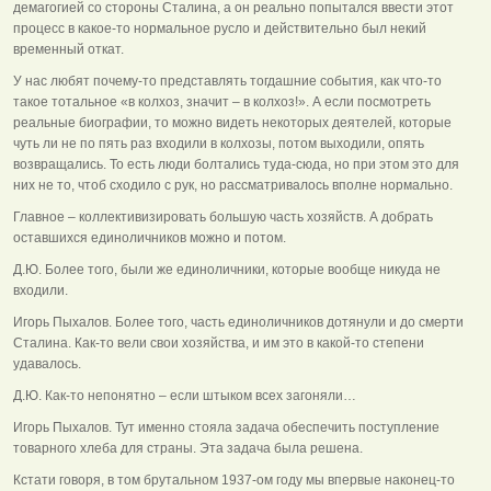
демагогией со стороны Сталина, а он реально попытался ввести этот
процесс в какое-то нормальное русло и действительно был некий
временный откат.
У нас любят почему-то представлять тогдашние события, как что-то
такое тотальное «в колхоз, значит – в колхоз!». А если посмотреть
реальные биографии, то можно видеть некоторых деятелей, которые
чуть ли не по пять раз входили в колхозы, потом выходили, опять
возвращались. То есть люди болтались туда-сюда, но при этом это для
них не то, чтоб сходило с рук, но рассматривалось вполне нормально.
Главное – коллективизировать большую часть хозяйств. А добрать
оставшихся единоличников можно и потом.
Д.Ю. Более того, были же единоличники, которые вообще никуда не
входили.
Игорь Пыхалов. Более того, часть единоличников дотянули и до смерти
Сталина. Как-то вели свои хозяйства, и им это в какой-то степени
удавалось.
Д.Ю. Как-то непонятно – если штыком всех загоняли…
Игорь Пыхалов. Тут именно стояла задача обеспечить поступление
товарного хлеба для страны. Эта задача была решена.
Кстати говоря, в том брутальном 1937-ом году мы впервые наконец-то