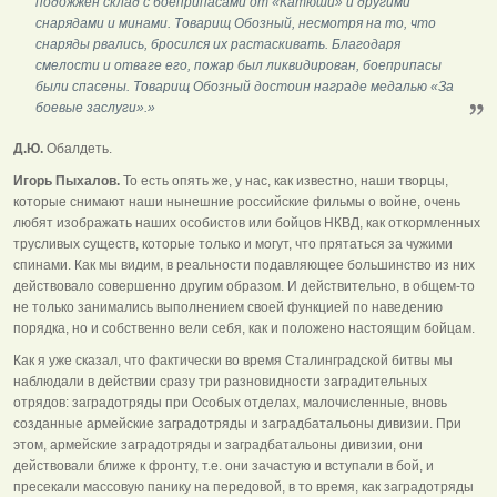
подожжён склад с боеприпасами от «Катюши» и другими
снарядами и минами. Товарищ Обозный, несмотря на то, что
снаряды рвались, бросился их растаскивать. Благодаря
смелости и отваге его, пожар был ликвидирован, боеприпасы
были спасены. Товарищ Обозный достоин награде медалью «За
боевые заслуги».»
Д.Ю.
Обалдеть.
Игорь Пыхалов.
То есть опять же, у нас, как известно, наши творцы,
которые снимают наши нынешние российские фильмы о войне, очень
любят изображать наших особистов или бойцов НКВД, как откормленных
трусливых существ, которые только и могут, что прятаться за чужими
спинами. Как мы видим, в реальности подавляющее большинство из них
действовало совершенно другим образом. И действительно, в общем-то
не только занимались выполнением своей функцией по наведению
порядка, но и собственно вели себя, как и положено настоящим бойцам.
Как я уже сказал, что фактически во время Сталинградской битвы мы
наблюдали в действии сразу три разновидности заградительных
отрядов: заградотряды при Особых отделах, малочисленные, вновь
созданные армейские заградотряды и заградбатальоны дивизии. При
этом, армейские заградотряды и заградбатальоны дивизии, они
действовали ближе к фронту, т.е. они зачастую и вступали в бой, и
пресекали массовую панику на передовой, в то время, как заградотряды