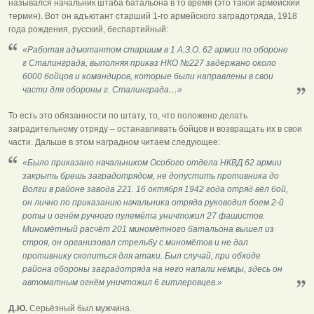
назывался начальник штаба батальона в то время (это такой армейский
термин). Вот он адъютант старший 1-го армейского заградотряда, 1918
года рождения, русский, беспартийный:
«Работая адъютантом старшим в 1 А.З.О. 62 армии по обороне
г Сталинграда, выполняя приказ НКО №227 задержано около
6000 бойцов и командиров, которые были направлены в свои
части для обороны г. Сталинграда…»
То есть это обязанности по штату, то, что положено делать
заградительному отряду – останавливать бойцов и возвращать их в свои
части. Дальше в этом наградном читаем следующее:
«Было приказано начальником Особого отдела НКВД 62 армии
закрыть брешь заградотрядом, не допустить противника до
Волги в районе завода 221. 16 октября 1942 года отряд вёл бой,
он лично по приказанию начальника отряда руководил боем 2-й
роты и огнём ручного пулемёта уничтожил 27 фашистов.
Миномётный расчёт 201 миномётного батальона вышел из
строя, он организовал стрельбу с миномётов и не дал
противнику скопиться для атаки. Был случай, при обходе
района обороны заградотряда на него напали немцы, здесь он
автоматным огнём уничтожил 6 гитлеровцев.»
Д.Ю.
Серьёзный был мужчина.