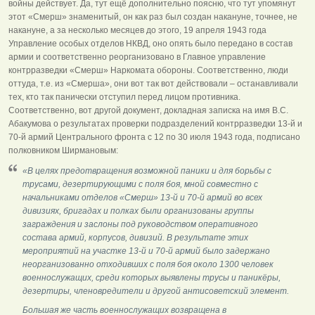
войны действует. Да, тут ещё дополнительно поясню, что тут упомянут
этот «Смерш» знаменитый, он как раз был создан накануне, точнее, не
накануне, а за несколько месяцев до этого, 19 апреля 1943 года
Управление особых отделов НКВД, оно опять было передано в состав
армии и соответственно реорганизовано в Главное управление
контрразведки «Смерш» Наркомата обороны. Соответственно, люди
оттуда, т.е. из «Смерша», они вот так вот действовали – останавливали
тех, кто так панически отступил перед лицом противника.
Соответственно, вот другой документ, докладная записка на имя В.С.
Абакумова о результатах проверки подразделений контрразведки 13-й и
70-й армий Центрального фронта с 12 по 30 июля 1943 года, подписано
полковником Ширмановым:
«В целях предотвращения возможной паники и для борьбы с
трусами, дезертирующими с поля боя, мной совместно с
начальниками отделов «Смерш» 13-й и 70-й армий во всех
дивизиях, бригадах и полках были организованы группы
заграждения и заслоны под руководством оперативного
состава армий, корпусов, дивизий. В результате этих
мероприятий на участке 13-й и 70-й армий было задержано
неорганизованно отходивших с поля боя около 1300 человек
военнослужащих, среди которых выявлены трусы и паникёры,
дезертиры, членовредители и другой антисоветский элемент.
Большая же часть военнослужащих возвращена в