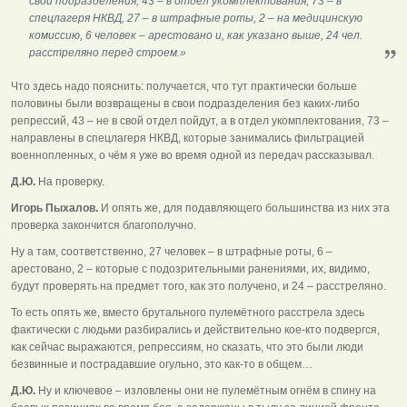
свои подразделения, 43 – в отдел укомплектования, 73 – в
спецлагеря НКВД, 27 – в штрафные роты, 2 – на медицинскую
комиссию, 6 человек – арестовано и, как указано выше, 24 чел.
расстреляно перед строем.»
Что здесь надо пояснить: получается, что тут практически больше
половины были возвращены в свои подразделения без каких-либо
репрессий, 43 – не в свой отдел пойдут, а в отдел укомплектования, 73 –
направлены в спецлагеря НКВД, которые занимались фильтрацией
военнопленных, о чём я уже во время одной из передач рассказывал.
Д.Ю.
На проверку.
Игорь Пыхалов.
И опять же, для подавляющего большинства из них эта
проверка закончится благополучно.
Ну а там, соответственно, 27 человек – в штрафные роты, 6 –
арестовано, 2 – которые с подозрительными ранениями, их, видимо,
будут проверять на предмет того, как это получено, и 24 – расстреляно.
То есть опять же, вместо брутального пулемётного расстрела здесь
фактически с людьми разбирались и действительно кое-кто подвергся,
как сейчас выражаются, репрессиям, но сказать, что это были люди
безвинные и пострадавшие огульно, это как-то в общем…
Д.Ю.
Ну и ключевое – изловлены они не пулемётным огнём в спину на