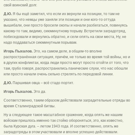
свой воинский долг.
Д.Ю.
Я бы ещё заметил, что если их вернули на позиции, то там не
указано, что немцы уже заняли эти позиции и они кого-то оттуда
вышибали, они просто бросили окопы и начали разбегаться, повинуясь
какому-то там, видимо, сиюминутному порыву. Встретили заградотряд,
побеседовали и вернулись обратно, и сели опять на свои места, Ну, не
надо поддаваться сиюминутным порывам.
Игорь Пыхалов.
Это, на самом деле, в общем-то вполне
распространённая ситуация, причём, не только во время той войны, но и
в других конфликтах, когда люди просто могут просто отойти от того, что
там, грубо говоря, распространились панические слухи, что нас обошли
или просто начали очень сильно стрелять по передовой линии.
Д.Ю.
Паршивая овца – всё стадо портит.
Игорь Пыхалов.
Это да.
Соответственно, таким образом действовали заградительные отряды во
время Сталинградской битвы.
Ну а следующее такое масштабное сражение, когда опять же нашим
войскам пришлось именно так стойко обороняться, это, как известно,
была Курская дуга. – летом 1943 года. И соответственно, опять же
заградотряды в этом участвовали и вполне успешно действовали.