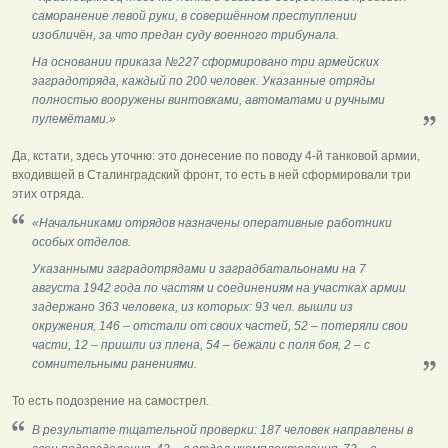
саморанение левой руки, в совершённом преступлении
изобличён, за что предан суду военного трибунала.
На основании приказа №227 сформировано три армейских
заградотряда, каждый по 200 человек. Указанные отряды
полностью вооружены винтовками, автоматами и ручными
пулемётами.»
Да, кстати, здесь уточню: это донесение по поводу 4-й танковой армии,
входившей в Сталинградский фронт, то есть в ней сформировали три
этих отряда.
«Начальниками отрядов назначены оперативные работники
особых отделов.
Указанными заградотрядами и заградбатальонами на 7
августа 1942 года по частям и соединениям на участках армии
задержано 363 человека, из которых: 93 чел. вышли из
окружения, 146 – отстали от своих частей, 52 – потеряли свои
части, 12 – пришли из плена, 54 – бежали с поля боя, 2 – с
сомнительными ранениями.
То есть подозрение на самострел.
В результате тщательной проверки: 187 человек направлены в