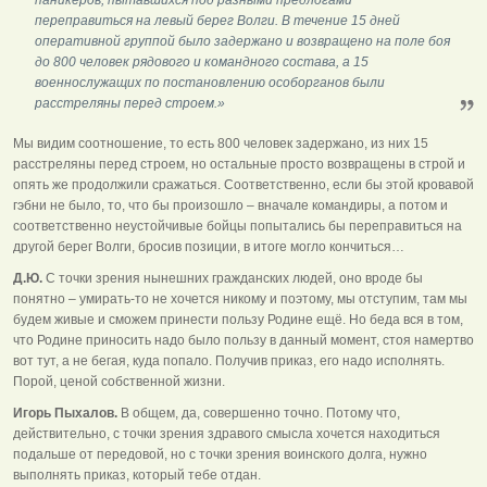
переправиться на левый берег Волги. В течение 15 дней
оперативной группой было задержано и возвращено на поле боя
до 800 человек рядового и командного состава, а 15
военнослужащих по постановлению особорганов были
расстреляны перед строем.»
Мы видим соотношение, то есть 800 человек задержано, из них 15
расстреляны перед строем, но остальные просто возвращены в строй и
опять же продолжили сражаться. Соответственно, если бы этой кровавой
гэбни не было, то, что бы произошло – вначале командиры, а потом и
соответственно неустойчивые бойцы попытались бы переправиться на
другой берег Волги, бросив позиции, в итоге могло кончиться…
Д.Ю.
С точки зрения нынешних гражданских людей, оно вроде бы
понятно – умирать-то не хочется никому и поэтому, мы отступим, там мы
будем живые и сможем принести пользу Родине ещё. Но беда вся в том,
что Родине приносить надо было пользу в данный момент, стоя намертво
вот тут, а не бегая, куда попало. Получив приказ, его надо исполнять.
Порой, ценой собственной жизни.
Игорь Пыхалов.
В общем, да, совершенно точно. Потому что,
действительно, с точки зрения здравого смысла хочется находиться
подальше от передовой, но с точки зрения воинского долга, нужно
выполнять приказ, который тебе отдан.