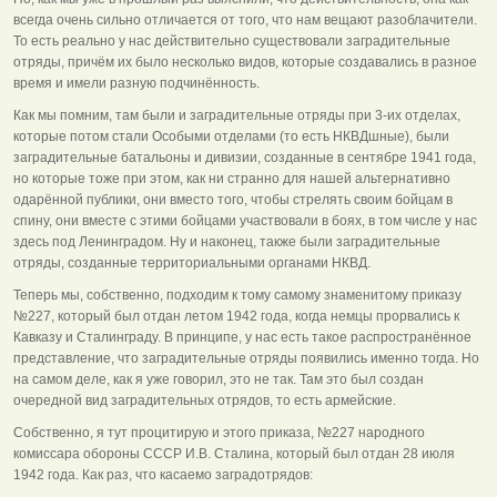
всегда очень сильно отличается от того, что нам вещают разоблачители.
То есть реально у нас действительно существовали заградительные
отряды, причём их было несколько видов, которые создавались в разное
время и имели разную подчинённость.
Как мы помним, там были и заградительные отряды при 3-их отделах,
которые потом стали Особыми отделами (то есть НКВДшные), были
заградительные батальоны и дивизии, созданные в сентябре 1941 года,
но которые тоже при этом, как ни странно для нашей альтернативно
одарённой публики, они вместо того, чтобы стрелять своим бойцам в
спину, они вместе с этими бойцами участвовали в боях, в том числе у нас
здесь под Ленинградом. Ну и наконец, также были заградительные
отряды, созданные территориальными органами НКВД.
Теперь мы, собственно, подходим к тому самому знаменитому приказу
№227, который был отдан летом 1942 года, когда немцы прорвались к
Кавказу и Сталинграду. В принципе, у нас есть такое распространённое
представление, что заградительные отряды появились именно тогда. Но
на самом деле, как я уже говорил, это не так. Там это был создан
очередной вид заградительных отрядов, то есть армейские.
Собственно, я тут процитирую и этого приказа, №227 народного
комиссара обороны СССР И.В. Сталина, который был отдан 28 июля
1942 года. Как раз, что касаемо заградотрядов: