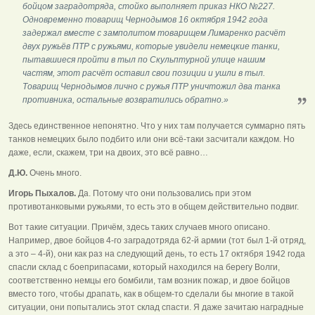
бойцом заградотряда, стойко выполняет приказ НКО №227.
Одновременно товарищ Чернодымов 16 октября 1942 года
задержал вместе с замполитом товарищем Лимаренко расчёт
двух ружьёв ПТР с ружьями, которые увидели немецкие танки,
пытавшиеся пройти в тыл по Скульптурной улице нашим
частям, этот расчёт оставил свои позиции и ушли в тыл.
Товарищ Чернодымов лично с ружья ПТР уничтожил два танка
противника, остальные возвратились обратно.»
Здесь единственное непонятно. Что у них там получается суммарно пять
танков немецких было подбито или они всё-таки засчитали каждом. Но
даже, если, скажем, три на двоих, это всё равно…
Д.Ю.
Очень много.
Игорь Пыхалов.
Да. Потому что они пользовались при этом
противотанковыми ружьями, то есть это в общем действительно подвиг.
Вот такие ситуации. Причём, здесь таких случаев много описано.
Например, двое бойцов 4-го заградотряда 62-й армии (тот был 1-й отряд,
а это – 4-й), они как раз на следующий день, то есть 17 октября 1942 года
спасли склад с боеприпасами, который находился на берегу Волги,
соответственно немцы его бомбили, там возник пожар, и двое бойцов
вместо того, чтобы драпать, как в общем-то сделали бы многие в такой
ситуации, они попытались этот склад спасти. Я даже зачитаю наградные