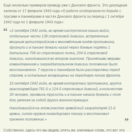
Ещё несколько примеров приведу уже с Донского фронта. Это докладная
записка от 17 февраля 1943 года «О работе особорганов по борьбе с
трусами и паникёрами в частях Донского фронта за период с 1 октября
1942 года по 1 февраля 1943 года»:
«2 октября 1942 года, во время наступления наших войск,
отдельные части 138 стрелковой дивизии, встреченные
мощным артиллерийским и миномётным огнём противника,
дрогнули и в панике бежали назад через боевые порядки 1
батальона 706-го стрелкового полка, 204-й стрелковой
дивизии, находившиеся во втором эшелоне. Принятыми мерами
командованием и заградбатальоном дивизии положение было
восстановлено. 7 трусов и паникёров были расстреляны перед
строем, а остальные возвращены на передовую линию фронта.
16 октября 1942 года, во время контратаки противника, группа
красноармейцев 781-й и 124-й стрелковых дивизий, в количестве
30 человек, проявила трусость и в панике начала бежать с поля
боя, увлекая за собой других военнослужащих.
Находившийся на этом участке армейский заградотряд 21-й
армии, силою оружия ликвидировал панику и восстановил
прежнее положение.»
Собственно, здесь что мы видим, опять же, ключевые слова, что вот эти