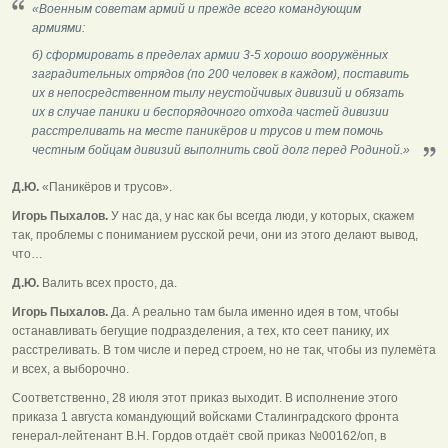
«Военным советам армий и прежде всего командующим
армиями:
б) сформировать в пределах армии 3-5 хорошо вооружённых
заградительных отрядов (по 200 человек в каждом), поставить
их в непосредственном тылу неустойчивых дивизий и обязать
их в случае паники и беспорядочного отхода частей дивизии
расстреливать на месте паникёров и трусов и тем помочь
честным бойцам дивизий выполнить свой долг перед Родиной.»
Д.Ю.
«Паникёров и трусов».
Игорь Пыхалов.
У нас да, у нас как бы всегда люди, у которых, скажем
так, проблемы с пониманием русской речи, они из этого делают вывод,
что…
Д.Ю.
Валить всех просто, да.
Игорь Пыхалов.
Да. А реально там была именно идея в том, чтобы
останавливать бегущие подразделения, а тех, кто сеет панику, их
расстреливать. В том числе и перед строем, но не так, чтобы из пулемёта
и всех, а выборочно.
Соответственно, 28 июля этот приказ выходит. В исполнение этого
приказа 1 августа командующий войсками Сталинградского фронта
генерал-лейтенант В.Н. Гордов отдаёт свой приказ №00162/оп, в