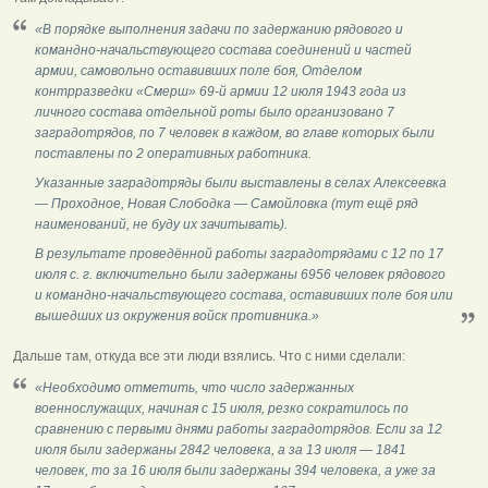
«В порядке выполнения задачи по задержанию рядового и
командно-начальствующего состава соединений и частей
армии, самовольно оставивших поле боя, Отделом
контрразведки «Смерш» 69-й армии 12 июля 1943 года из
личного состава отдельной роты было организовано 7
заградотрядов, по 7 человек в каждом, во главе которых были
поставлены по 2 оперативных работника.
Указанные заградотряды были выставлены в селах Алексеевка
— Проходное, Новая Слободка — Самойловка (тут ещё ряд
наименований, не буду их зачитывать).
В результате проведённой работы заградотрядами с 12 по 17
июля с. г. включительно были задержаны 6956 человек рядового
и командно-начальствующего состава, оставивших поле боя или
вышедших из окружения войск противника.»
Дальше там, откуда все эти люди взялись. Что с ними сделали:
«Необходимо отметить, что число задержанных
военнослужащих, начиная с 15 июля, резко сократилось по
сравнению с первыми днями работы заградотрядов. Если за 12
июля были задержаны 2842 человека, а за 13 июля — 1841
человек, то за 16 июля были задержаны 394 человека, а уже за