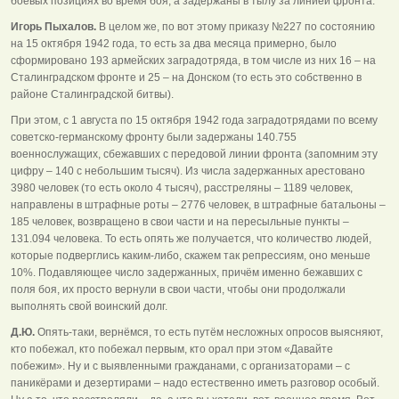
боевых позициях во время боя, а задержаны в тылу за линией фронта.
Игорь Пыхалов.
В целом же, по вот этому приказу №227 по состоянию
на 15 октября 1942 года, то есть за два месяца примерно, было
сформировано 193 армейских заградотряда, в том числе из них 16 – на
Сталинградском фронте и 25 – на Донском (то есть это собственно в
районе Сталинградской битвы).
При этом, с 1 августа по 15 октября 1942 года заградотрядами по всему
советско-германскому фронту были задержаны 140.755
военнослужащих, сбежавших с передовой линии фронта (запомним эту
цифру – 140 с небольшим тысяч). Из числа задержанных арестовано
3980 человек (то есть около 4 тысяч), расстреляны – 1189 человек,
направлены в штрафные роты – 2776 человек, в штрафные батальоны –
185 человек, возвращено в свои части и на пересыльные пункты –
131.094 человека. То есть опять же получается, что количество людей,
которые подверглись каким-либо, скажем так репрессиям, оно меньше
10%. Подавляющее число задержанных, причём именно бежавших с
поля боя, их просто вернули в свои части, чтобы они продолжали
выполнять свой воинский долг.
Д.Ю.
Опять-таки, вернёмся, то есть путём несложных опросов выясняют,
кто побежал, кто побежал первым, кто орал при этом «Давайте
побежим». Ну и с выявленными гражданами, с организаторами – с
паникёрами и дезертирами – надо естественно иметь разговор особый.