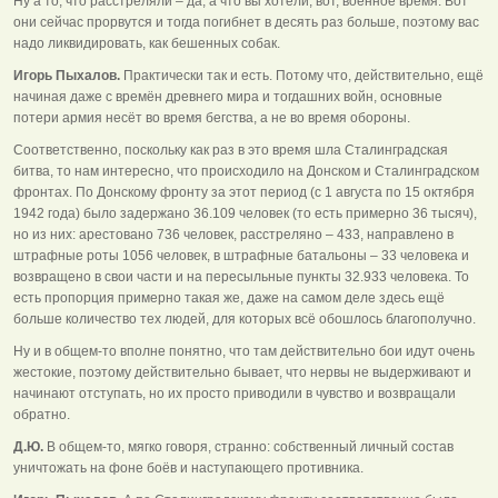
Ну а то, что расстреляли – да, а что вы хотели, вот, военное время. Вот
они сейчас прорвутся и тогда погибнет в десять раз больше, поэтому вас
надо ликвидировать, как бешенных собак.
Игорь Пыхалов.
Практически так и есть. Потому что, действительно, ещё
начиная даже с времён древнего мира и тогдашних войн, основные
потери армия несёт во время бегства, а не во время обороны.
Соответственно, поскольку как раз в это время шла Сталинградская
битва, то нам интересно, что происходило на Донском и Сталинградском
фронтах. По Донскому фронту за этот период (с 1 августа по 15 октября
1942 года) было задержано 36.109 человек (то есть примерно 36 тысяч),
но из них: арестовано 736 человек, расстреляно – 433, направлено в
штрафные роты 1056 человек, в штрафные батальоны – 33 человека и
возвращено в свои части и на пересыльные пункты 32.933 человека. То
есть пропорция примерно такая же, даже на самом деле здесь ещё
больше количество тех людей, для которых всё обошлось благополучно.
Ну и в общем-то вполне понятно, что там действительно бои идут очень
жестокие, поэтому действительно бывает, что нервы не выдерживают и
начинают отступать, но их просто приводили в чувство и возвращали
обратно.
Д.Ю.
В общем-то, мягко говоря, странно: собственный личный состав
уничтожать на фоне боёв и наступающего противника.