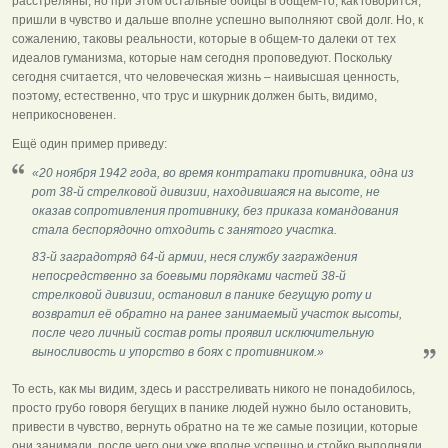
расстреляны, но при этом остальные бойцы в общем-то, как говорится,
пришли в чувство и дальше вполне успешно выполняют свой долг. Но, к
сожалению, таковы реальности, которые в общем-то далеки от тех
идеалов гуманизма, которые нам сегодня проповедуют. Поскольку
сегодня считается, что человеческая жизнь – наивысшая ценность,
поэтому, естественно, что трус и шкурник должен быть, видимо,
неприкосновенен.
Ещё один пример приведу:
«20 ноября 1942 года, во время контратаки противника, одна из
рот 38-й стрелковой дивизии, находившаяся на высоте, не
оказав сопротивления противнику, без приказа командования
стала беспорядочно отходить с занятого участка.
83-й заградотряд 64-й армии, неся службу заграждения
непосредственно за боевыми порядками частей 38-й
стрелковой дивизии, остановил в панике бегущую роту и
возвратил её обратно на ранее занимаемый участок высоты,
после чего личный состав роты проявил исключительную
выносливость и упорство в боях с противником.»
То есть, как мы видим, здесь и расстреливать никого не понадобилось,
просто грубо говоря бегущих в панике людей нужно было остановить,
привести в чувство, вернуть обратно на те же самые позиции, которые
они занимали, после чего они уже вполне успешно и стойко выполняли