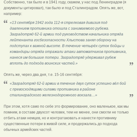
Собственно, так было и в 1941 году, скажем, у нас под Ленинградом (я
документы цитировал), так было и под Сталинградом. Опять же, вот,
например:
«13 сентября 1942 года 112-я стрелковая дивизия под
давлением противника отошла с занимаемого рубежа.
Заградотряд 62-й армии под руководством начальника отряда
лейтенанта госбезопасности Хлыстова занял оборону на
подступах к важной высоте. В течение четырёх суток бойцы и
командиры отряда отражали атаки автоматчиков противника,
нанеся им большие потери. Заградотряд удерживал рубеж
вплоть до подхода воинских частей.»
Опять же, через два дня, т.е. 15-16 сентября:
«Заградотряд 62-й армии в течение двух суток успешно вёл бой
с превосходящими силами противника в районе
сталинградского железнодорожного вокзала…»
При этом, хотя само по себе это формирование, оно маленькое, как мы
помним, в составе двухсот человек, тем не менее, они смогли не только
отбить атаки немцев, но и контратаковать и нанести противнику
существенные потери в живой силе, и продержались до подхода
обычных армейских частей.