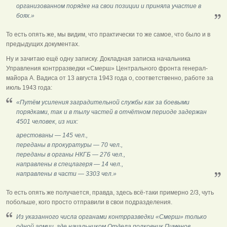
организованном порядке на свои позиции и приняла участие в
боях.»
То есть опять же, мы видим, что практически то же самое, что было и в
предыдущих документах.
Ну и зачитаю ещё одну записку. Докладная записка начальника
Управления контрразведки «Смерш» Центрального фронта генерал-
майора А. Вадиса от 13 августа 1943 года о, соответственно, работе за
июль 1943 года:
«Путём усиления заградительной службы как за боевыми
порядками, так и в тылу частей в отчётном периоде задержан
4501 человек, из них:
арестованы — 145 чел.,
переданы в прокуратуры — 70 чел.,
переданы в органы НКГБ — 276 чел.,
направлены в спецлагеря — 14 чел.,
направлены в части — 3303 чел.»
То есть опять же получается, правда, здесь всё-таки примерно 2/3, чуть
побольше, кого просто отправили в свои подразделения.
Из указанного числа органами контрразведки «Смерш» только
одной армии, где начальником Отдела полковник Пименов,