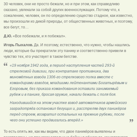
30 человек, они не просто бежали, но и при этом, как справедливо
сказано, увлекали за собой других военнослужащих. Потому что, к
сожалению, человек, он по определению существо стадное, как известно,
мы произошли из дикой природы, от общественных животных, и поэтому,
все бегут, то…
Д.Ю.
«Все побежали, и я побежал».
Игорь Пыхалов.
Да. И поэтому, естественно, что нужно, чтобы нашлись
люди, которые бы прекратили эту панику и соответственно привели в
чувство тех, кто участвует в таком бегстве.
«19 ноября 1942 года, в период наступления частей 293-й
стрелковой дивизии, при контратаке противника, два
миномётных взвода 1306-го стрелкового полка вместе с
командирами взводов, младшими лейтенантами Богатырёвым и
Егоровым, без приказа командования оставили занимаемый
рубеж и в панике, бросая оружие, начали бежать с поля боя.
Находившийся на этом участке взвод автоматчиков армейского
заградотряда остановил бегущих и, расстреляв двух паникёров
перед строем, возвратил остальных на прежние рубежи, после
чего они успешно продвигались вперёд.»
То есть опять же, как мы видим, что двое паникёров выявлены и