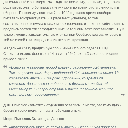
дивизиях ещё с сентября 1941 года. Но поскольку, опять же, ведь такого
рода меры, они по большому счёту нужны во время отступления или в
обороне. Поскольку у нас зимой на 1942 год наша армия наоборот
пыталась контрнаступать (и в ряде мест успешно), то там
соответственно и нужда в таких мерах временно отпала, но сейчас опять
предписывается эти заградительные батальоны тоже восстановить. Ну и
также имелись заградительные отряды при Особых отделах, которые в
той же самой Сталинградской битве себя проявили.
И здесь же сразу процитирую сообщение Особого отдела НКВД
Сталинградского фронта от 14 августа 1942 года «О ходе реализации
приказа №227…»:
«Всего за указанный период времени расстреляно 24 человека.
Так, например, командиры отделений 414 стрелкового полка, 18
стрелковой дивизии Стырков и Добрынин, во время боя
струсили, бросили свои отделения и бежали с поля боя, оба
были задержаны заградотрядом и постановлением Особдива
расстреляны перед строем.»
Д.Ю.
Осмелюсь заметить, отделения остались на месте, это командиры
бросили своих подчинённых и побежали в тыл.
Игорь Пыхалов.
Бывает, да. Дальше:
«Красноармеец того же полка и дивизии Огородников произвёл