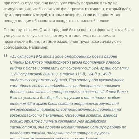
при особых отделах, они несли уже службу подальше в тылу, на
коммуникациях, чтобы опять же фильтровать контингент, который идёт,
ну и задерживать людей, которые дезертировали или скажем так
ненадлежащим образом там находятся во тыловой полосе.
Поскольку во время Сталинградской битвы понятия фронта и тыла были
уже достаточно условные, потому что там немцы нас прижали
практически к Волге, то такое разделение труда тоже зачастую не
соблюдалось. Например:
«15 октября 1942 года в ходе ожесточённых боев в районе
Сталинградского тракторного завода противнику удалось
выйти к Волге и отрезать от основных сил 62-й армии остатки
112-й стрелковой дивизии, а также 115-й, 124-й и 149-й
отдельных стрелковых бригад. При этом среди руководящего
командного состава наблюдались неоднократные попытки
бросить свои части и переправиться на восточный берег Волги.
В этих условиях для борьбы с трусами и паникёрами особым
отделом 62-й армии была создана оперативная группа под
руководством старшего оперуполномоченного лейтенанта
госбезопасности Игнатенко. Объединив остатки взводов
особых отделов с личным составом 3-го армейского
заградотряда, она провела исключительно большую работу по
наведению порядка, задержанию дезертиров, трусов и
паникёров, пытавшихся под разными предлогами