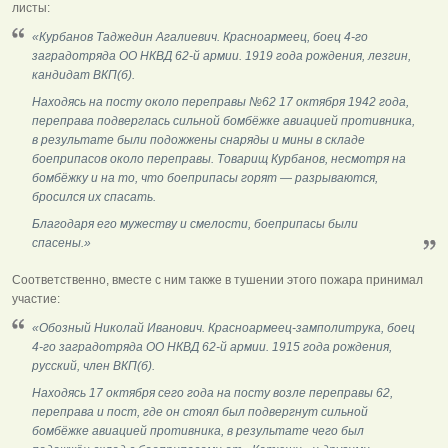
листы:
«Курбанов Таджедин Агалиевич. Красноармеец, боец 4-го
заградотряда ОО НКВД 62-й армии. 1919 года рождения, лезгин,
кандидат ВКП(б).
Находясь на посту около переправы №62 17 октября 1942 года,
переправа подверглась сильной бомбёжке авиацией противника,
в результате были подожжены снаряды и мины в складе
боеприпасов около переправы. Товарищ Курбанов, несмотря на
бомбёжку и на то, что боеприпасы горят — разрываются,
бросился их спасать.
Благодаря его мужеству и смелости, боеприпасы были
спасены.»
Соответственно, вместе с ним также в тушении этого пожара принимал
участие:
«Обозный Николай Иванович. Красноармеец-замполитрука, боец
4-го заградотряда ОО НКВД 62-й армии. 1915 года рождения,
русский, член ВКП(б).
Находясь 17 октября сего года на посту возле переправы 62,
переправа и пост, где он стоял был подвергнут сильной
бомбёжке авиацией противника, в результате чего был