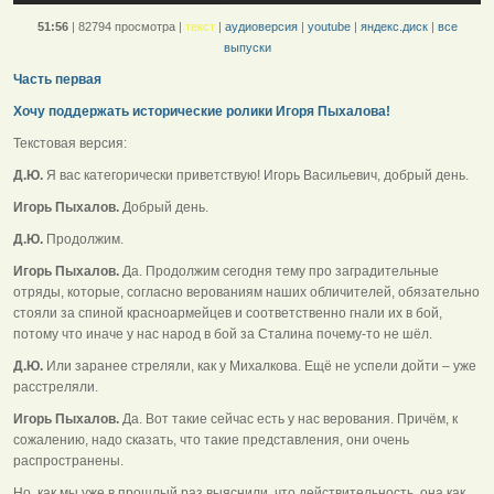
51:56
|
82794 просмотра
|
текст
|
аудиоверсия
|
youtube
|
яндекс.диск
|
все
выпуски
Часть первая
Хочу поддержать исторические ролики Игоря Пыхалова!
Текстовая версия:
Д.Ю.
Я вас категорически приветствую! Игорь Васильевич, добрый день.
Игорь Пыхалов.
Добрый день.
Д.Ю.
Продолжим.
Игорь Пыхалов.
Да. Продолжим сегодня тему про заградительные
отряды, которые, согласно верованиям наших обличителей, обязательно
стояли за спиной красноармейцев и соответственно гнали их в бой,
потому что иначе у нас народ в бой за Сталина почему-то не шёл.
Д.Ю.
Или заранее стреляли, как у Михалкова. Ещё не успели дойти – уже
расстреляли.
Игорь Пыхалов.
Да. Вот такие сейчас есть у нас верования. Причём, к
сожалению, надо сказать, что такие представления, они очень
распространены.
Но, как мы уже в прошлый раз выяснили, что действительность, она как