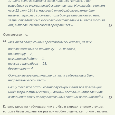
17 июля были задержаны всего лишь 167 человек, и то
вышедших из окружения войск противника. Начавшийся в пятом
часу 12 июля 1943 г. массовый отход рядового, командно-
начальствующего состава с поля боя организованными нами
заградотрядами был в основном остановлен в 16 часов того же
дня, а впоследствии совсем прекратился.»
Соответственно:
«Из числа задержанных арестованы 55 человек, из них:
подозрительных по шпионажу — 20 человек,
по террору — 2,
изменников Родине — 1,
трусов и паникёров — 28,
дезертиров — 4.
Остальные военнослужащие из числа задержанных были
направлены в свои части.
Ввиду того что отход военнослужащих с поля боя прекращён,
мной заградотряды сняты, и личный состав их направлен для
выполнения своих непосредственных военных обязанностей.»
Кстати, здесь мы наблюдаем, что это были заградительные отряды,
которые были созданы как раз при особом отделе, т.е. то, что с начала