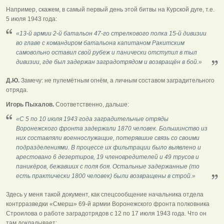
Например, скажем, в самый первый день этой битвы на Курской дуге, т.е.
5 июля 1943 года:
«13-й армии 2-й батальон 47-го стрелкового полка 15-й дивизии
во главе с командиром батальона капитаном Ракитским
самовольно оставил свой рубеж и панически отступил в тыл
дивизии, где был задержан заградотрядом и возвращён в бой.»
Д.Ю.
Замечу: не пулемётным огнём, а личным составом заградительного
отряда.
Игорь Пыхалов.
Соответственно, дальше:
«С 5 по 10 июля 1943 года заградительные отряды
Воронежского фронта задержали 1870 человек. Большинство из
них составляли военнослужащие, потерявшие связь со своими
подразделениями. В процессе их фильтрации было выявлено и
арестовано 6 дезертиров, 19 членовредителей и 49 трусов и
паникёров, бежавших с поля боя. Остальные задержанные (то
есть практически 1800 человек) были возвращены в строй.»
Здесь у меня такой документ, как спецсообщение начальника отдела
контрразведки «Смерш» 69-й армии Воронежского фронта полковника
Строилова о работе заградотрядов с 12 по 17 июля 1943 года. Что он
там докладывает: