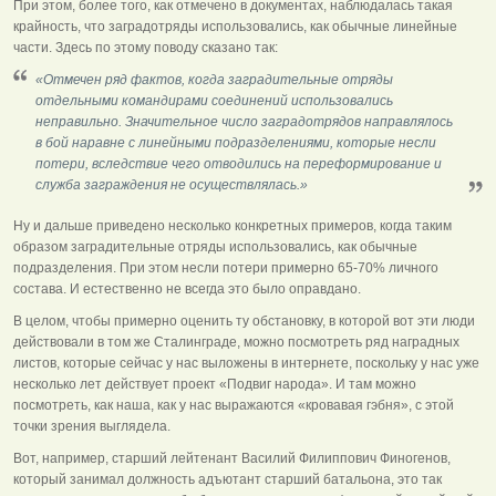
При этом, более того, как отмечено в документах, наблюдалась такая
крайность, что заградотряды использовались, как обычные линейные
части. Здесь по этому поводу сказано так:
«Отмечен ряд фактов, когда заградительные отряды
отдельными командирами соединений использовались
неправильно. Значительное число заградотрядов направлялось
в бой наравне с линейными подразделениями, которые несли
потери, вследствие чего отводились на переформирование и
служба заграждения не осуществлялась.»
Ну и дальше приведено несколько конкретных примеров, когда таким
образом заградительные отряды использовались, как обычные
подразделения. При этом несли потери примерно 65-70% личного
состава. И естественно не всегда это было оправдано.
В целом, чтобы примерно оценить ту обстановку, в которой вот эти люди
действовали в том же Сталинграде, можно посмотреть ряд наградных
листов, которые сейчас у нас выложены в интернете, поскольку у нас уже
несколько лет действует проект «Подвиг народа». И там можно
посмотреть, как наша, как у нас выражаются «кровавая гэбня», с этой
точки зрения выглядела.
Вот, например, старший лейтенант Василий Филиппович Финогенов,
который занимал должность адъютант старший батальона, это так