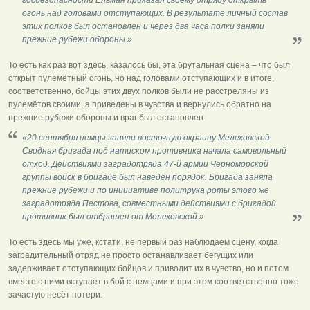
огонь над головами отступающих. В результате личный состав
этих полков был остановлен и через два часа полки заняли
прежние рубежи обороны.»
То есть как раз вот здесь, казалось бы, эта брутальная сцена – что был
открыт пулемётный огонь, но над головами отступающих и в итоге,
соответственно, бойцы этих двух полков были не расстреляны из
пулемётов своими, а приведены в чувства и вернулись обратно на
прежние рубежи обороны и враг был остановлен.
«20 сентября немцы заняли восточную окраину Мелеховской.
Сводная бригада под натиском противника начала самовольный
отход. Действиями заградотряда 47-й армии Черноморской
группы войск в бригаде был наведён порядок. Бригада заняла
прежние рубежи и по инициативе политрука роты этого же
заградотряда Пестова, совместными действиями с бригадой
противник был отброшен от Мелеховской.»
То есть здесь мы уже, кстати, не первый раз наблюдаем сцену, когда
заградительный отряд не просто останавливает бегущих или
задерживает отступающих бойцов и приводит их в чувство, но и потом
вместе с ними вступает в бой с немцами и при этом соответственно тоже
зачастую несёт потери.