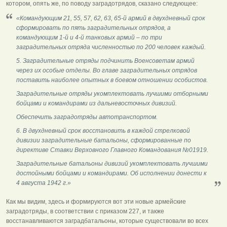
котором, опять же, по поводу заградотрядов, сказано следующее:
«Командующим 21, 55, 57, 62, 63, 65-й армий в двухдневный срок
сформировать по пять заградительных отрядов, а
командующим 1-й и 4-й танковых армий – по три
заградительных отряда численностью по 200 человек каждый.
5. Заградительные отряды подчинить Военсоветам армий
через их особые отделы. Во главе заградительных отрядов
поставить наиболее опытных в боевом отношении особистов.
Заградительные отряды укомплектовать лучшими отборными
бойцами и командирами из дальневосточных дивизий.
Обеспечить заградотряды автотранспортом.
6. В двухдневный срок восстановить в каждой стрелковой
дивизии заградительные батальоны, сформированные по
директиве Ставки Верховного Главного Командования №01919.
Заградительные батальоны дивизий укомплектовать лучшими
достойными бойцами и командирами. Об исполнении донести к
4 августа 1942 г.»
Как мы видим, здесь и формируются вот эти новые армейские
заградотряды, в соответствии с приказом 227, и также
восстанавливаются заградбатальоны, которые существовали во всех