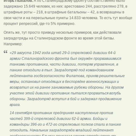
Игорь Пыхалов.
А по Сталинградскому фронту соответственно было
задержано 15.649 человек, из них: арестовано 244, расстреляно 278, в
штрафные роты – 218, в штрафные батальоны – 42, а возвращены в
свои части и на пересыльные пункты 14.833 человека. То есть тут вообще
процент репрессий, где-то 5% примерно.
Опять же, тут просто приведу несколько примеров, как действовали
заградотряды на Сталинградском фронте во время этой битвы.
Например:
«29 августа 1942 года штаб 29-й стрелковой дивизии 64-й
армии Сталинградского фронта был окружён прорвавшимися
танками противника, части дивизии, потеряв управление, в
панике отходили в тыл. Заградотряд под командованием
лейтенанта госбезопасности Филатова, приняв решительные
меры, остановил отходящих в беспорядке военнослужащих и
возвратил их на ранее занимаемые рубежи обороны. На другом
участке этой дивизии противник пытался прорваться вглубь
обороны. Заградотряд вступил в бой и задержал продвижение
врага.
14 сентября противник предпринял наступление против
частей 399-й стрелковой дивизии 62-й армии. Бойцы и
командиры 396-го и 472-го стрелковых полков стали в панике
отходить. Начальник заградотряда младший лейтенант
госбезопасности Ельман приказал своему отряду открыть