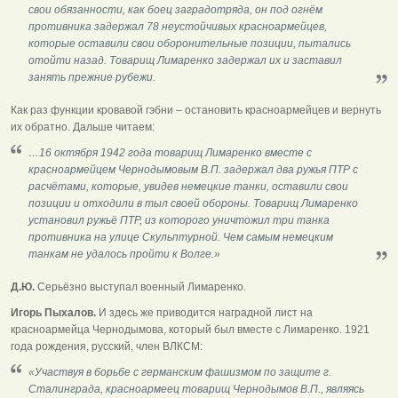
свои обязанности, как боец заградотряда, он под огнём
противника задержал 78 неустойчивых красноармейцев,
которые оставили свои оборонительные позиции, пытались
отойти назад. Товарищ Лимаренко задержал их и заставил
занять прежние рубежи.
Как раз функции кровавой гэбни – остановить красноармейцев и вернуть
их обратно. Дальше читаем:
…16 октября 1942 года товарищ Лимаренко вместе с
красноармейцем Чернодымовым В.П. задержал два ружья ПТР с
расчётами, которые, увидев немецкие танки, оставили свои
позиции и отходили в тыл своей обороны. Товарищ Лимаренко
установил ружьё ПТР, из которого уничтожил три танка
противника на улице Скульптурной. Чем самым немецким
танкам не удалось пройти к Волге.»
Д.Ю.
Серьёзно выступал военный Лимаренко.
Игорь Пыхалов.
И здесь же приводится наградной лист на
красноармейца Чернодымова, который был вместе с Лимаренко. 1921
года рождения, русский, член ВЛКСМ:
«Участвуя в борьбе с германским фашизмом по защите г.
Сталинграда, красноармеец товарищ Чернодымов В.П., являясь