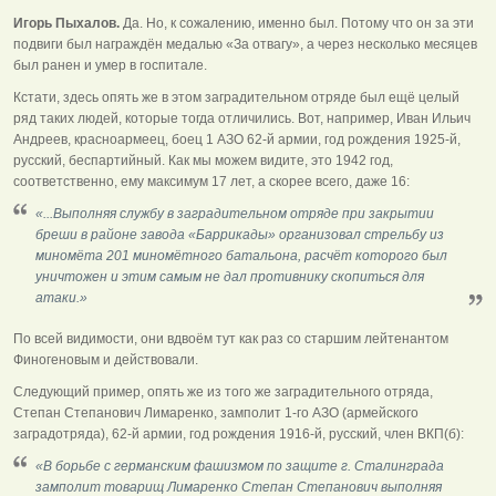
Игорь Пыхалов.
Да. Но, к сожалению, именно был. Потому что он за эти
подвиги был награждён медалью «За отвагу», а через несколько месяцев
был ранен и умер в госпитале.
Кстати, здесь опять же в этом заградительном отряде был ещё целый
ряд таких людей, которые тогда отличились. Вот, например, Иван Ильич
Андреев, красноармеец, боец 1 АЗО 62-й армии, год рождения 1925-й,
русский, беспартийный. Как мы можем видите, это 1942 год,
соответственно, ему максимум 17 лет, а скорее всего, даже 16:
«...Выполняя службу в заградительном отряде при закрытии
бреши в районе завода «Баррикады» организовал стрельбу из
миномёта 201 миномётного батальона, расчёт которого был
уничтожен и этим самым не дал противнику скопиться для
атаки.»
По всей видимости, они вдвоём тут как раз со старшим лейтенантом
Финогеновым и действовали.
Следующий пример, опять же из того же заградительного отряда,
Степан Степанович Лимаренко, замполит 1-го АЗО (армейского
заградотряда), 62-й армии, год рождения 1916-й, русский, член ВКП(б):
«В борьбе с германским фашизмом по защите г. Сталинграда
замполит товарищ Лимаренко Степан Степанович выполняя