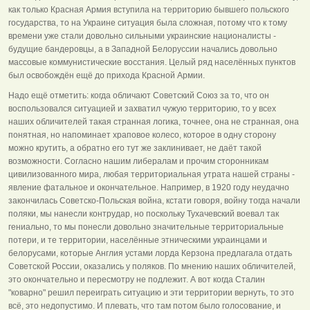
как только Красная Армия вступила на территорию бывшего польского
государства, то на Украине ситуация была сложная, потому что к тому
времени уже стали довольно сильными украинские националисты -
будущие бандеровцы, а в Западной Белоруссии начались довольно
массовые коммунистические восстания. Целый ряд населённых пунктов
был освобождён ещё до прихода Красной Армии.
Надо ещё отметить: когда обличают Советский Союз за то, что он
воспользовался ситуацией и захватил чужую территорию, то у всех
наших обличителей такая странная логика, точнее, она не странная, она
понятная, но напоминает храповое колесо, которое в одну сторону
можно крутить, а обратно его тут же заклинивает, не даёт такой
возможности. Согласно нашим либералам и прочим сторонникам
цивилизованного мира, любая территориальная утрата нашей страны -
явление фатальное и окончательное. Например, в 1920 году неудачно
закончилась Советско-Польская война, кстати говоря, войну тогда начали
поляки, мы нанесли контрудар, но поскольку Тухачевский воевал так
гениально, то мы понесли довольно значительные территориальные
потери, и те территории, населённые этническими украинцами и
белорусами, которые Англия устами лорда Керзона предлагала отдать
Советской России, оказались у поляков. По мнению наших обличителей,
это окончательно и пересмотру не подлежит. А вот когда Сталин
"коварно" решил переиграть ситуацию и эти территории вернуть, то это
всё, это недопустимо. И плевать, что там потом было голосование, и