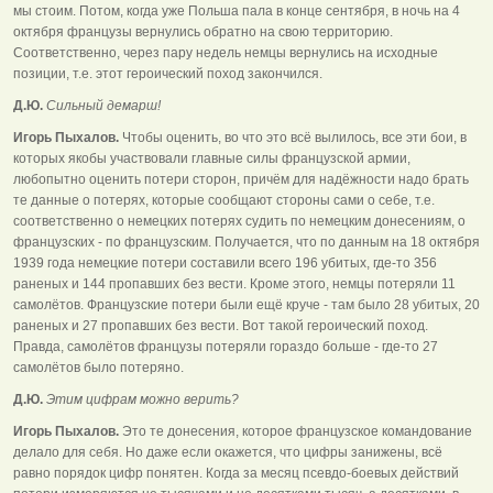
мы стоим. Потом, когда уже Польша пала в конце сентября, в ночь на 4
октября французы вернулись обратно на свою территорию.
Соответственно, через пару недель немцы вернулись на исходные
позиции, т.е. этот героический поход закончился.
Д.Ю.
Сильный демарш!
Игорь Пыхалов.
Чтобы оценить, во что это всё вылилось, все эти бои, в
которых якобы участвовали главные силы французской армии,
любопытно оценить потери сторон, причём для надёжности надо брать
те данные о потерях, которые сообщают стороны сами о себе, т.е.
соответственно о немецких потерях судить по немецким донесениям, о
французских - по французским. Получается, что по данным на 18 октября
1939 года немецкие потери составили всего 196 убитых, где-то 356
раненых и 144 пропавших без вести. Кроме этого, немцы потеряли 11
самолётов. Французские потери были ещё круче - там было 28 убитых, 20
раненых и 27 пропавших без вести. Вот такой героический поход.
Правда, самолётов французы потеряли гораздо больше - где-то 27
самолётов было потеряно.
Д.Ю.
Этим цифрам можно верить?
Игорь Пыхалов.
Это те донесения, которое французское командование
делало для себя. Но даже если окажется, что цифры занижены, всё
равно порядок цифр понятен. Когда за месяц псевдо-боевых действий