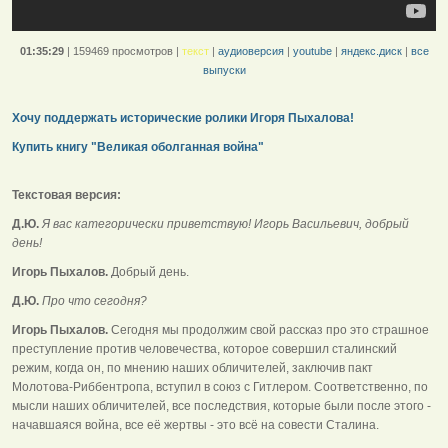
01:35:29
|
159469 просмотров
|
текст
|
аудиоверсия
|
youtube
|
яндекс.диск
|
все
выпуски
Хочу поддержать исторические ролики Игоря Пыхалова!
Купить книгу "Великая оболганная война"
Текстовая версия:
Д.Ю.
Я вас категорически приветствую! Игорь Васильевич, добрый
день!
Игорь Пыхалов.
Добрый день.
Д.Ю.
Про что сегодня?
Игорь Пыхалов.
Сегодня мы продолжим свой рассказ про это страшное
преступление против человечества, которое совершил сталинский
режим, когда он, по мнению наших обличителей, заключив пакт
Молотова-Риббентропа, вступил в союз с Гитлером. Соответственно, по
мысли наших обличителей, все последствия, которые были после этого -
начавшаяся война, все её жертвы - это всё на совести Сталина.