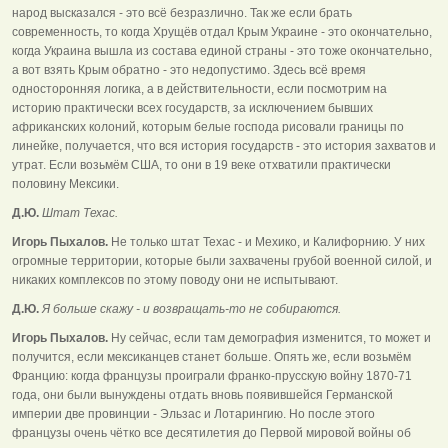
народ высказался - это всё безразлично. Так же если брать
современность, то когда Хрущёв отдал Крым Украине - это окончательно,
когда Украина вышла из состава единой страны - это тоже окончательно,
а вот взять Крым обратно - это недопустимо. Здесь всё время
односторонняя логика, а в действительности, если посмотрим на
историю практически всех государств, за исключением бывших
африканских колоний, которым белые господа рисовали границы по
линейке, получается, что вся история государств - это история захватов и
утрат. Если возьмём США, то они в 19 веке отхватили практически
половину Мексики.
Д.Ю.
Штат Техас.
Игорь Пыхалов.
Не только штат Техас - и Мехико, и Калифорнию. У них
огромные территории, которые были захвачены грубой военной силой, и
никаких комплексов по этому поводу они не испытывают.
Д.Ю.
Я больше скажу - и возвращать-то не собираются.
Игорь Пыхалов.
Ну сейчас, если там демография изменится, то может и
получится, если мексиканцев станет больше. Опять же, если возьмём
Францию: когда французы проиграли франко-прусскую войну 1870-71
года, они были вынуждены отдать вновь появившейся Германской
империи две провинции - Эльзас и Лотарингию. Но после этого
французы очень чётко все десятилетия до Первой мировой войны об