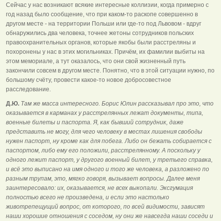
Сейчас у нас возникают всякие интересные коллизии, когда примерно с
год назад было сообщение, что при каком-то раскопе совершенно в
другом месте - на территории Польши или где-то под Львовом - вдруг
обнаружились два человека, точнее жетоны сотрудников польских
правоохранительных органов, которые якобы были расстреляны и
похоронены у нас в этих могильниках. Причём, их фамилии выбиты на
этом мемориале, а тут оказалось, что они свой жизненный путь
закончили совсем в другом месте. Понятно, что в этой ситуации нужно, по
большому счёту, провести какое-то новое добросовестное
расследование.
Д.Ю.
Там же масса интересного. Борис Юлин рассказывал про это, что
оказывается в карманах у расстрелянных лежат документы, типа,
военные билеты и паспорта. Я, как бывший сотрудник, даже
представить не могу, для чего человеку в местах лишения свободы
нужен паспорт, ну кроме как для побега. Либо он бежать собирается с
паспортом, либо ему его положили, расстрелянному. А поскольку у
одного лежит паспорт, у другого военный билет, у третьего справка,
и всё это выписано на имя одного и того же человека, а разложено по
разным трупам, это, мягко говоря, вызывает вопросы. Далее меня
заинтересовало: их, оказывается, не всех выкопали. Эксгумация
полностью всего не произведена, и если это настолько
животрепещущий вопрос, от которого, по всей видимости, зависят
наши хорошие отношения с соседом, ну они же навсегда наши соседи и