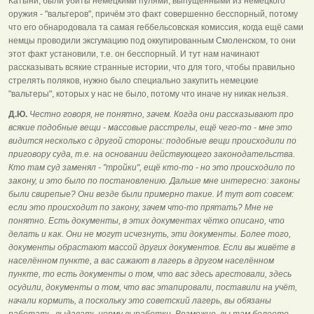
Катыни, были убиты немецкими пулями, выпущенными из немецкого
оружия - "вальтеров", причём это факт совершенно бесспорный, потому
что его обнародовала та самая геббельсовская комиссия, когда ещё сами
немцы проводили эксгумацию под оккупированным Смоленском, то они
этот факт установили, т.е. он бесспорный. И тут нам начинают
рассказывать всякие странные истории, что для того, чтобы правильно
стрелять поляков, нужно было специально закупить немецкие
"вальтеры", которых у нас не было, потому что иначе ну никак нельзя.
Д.Ю.
Честно говоря, не понятно, зачем. Когда они рассказывают про
всякие подобные вещи - массовые расстрелы, ещё чего-то - мне это
видится несколько с другой стороны: подобные вещи происходили по
приговору суда, т.е. на основании действующего законодательства.
Кто там суд заменял - "тройки", ещё кто-то - но это происходило по
закону, и это было по постановлению. Дальше мне интересно: законы
были свирепые? Они везде были примерно такие. И тут вот совсем:
если это происходит по закону, зачем что-то прятать? Мне не
понятно. Есть документы, в этих документах чётко описано, что
делать и как. Они не могут исчезнуть, эти документы. Более того,
документы обрастают массой других документов. Если вы живёте в
населённом пункте, а вас сажают в лагерь в другом населённом
пункте, то есть документы о том, что вас здесь арестовали, здесь
осудили, документы о том, что вас этапировали, поставили на учёт,
начали кормить, а поскольку это советский лагерь, вы обязаны
работать, выдавать норму выработки. Возможно, вы там болеете,