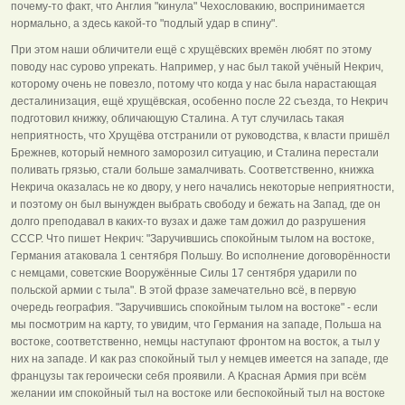
почему-то факт, что Англия "кинула" Чехословакию, воспринимается
нормально, а здесь какой-то "подлый удар в спину".
При этом наши обличители ещё с хрущёвских времён любят по этому
поводу нас сурово упрекать. Например, у нас был такой учёный Некрич,
которому очень не повезло, потому что когда у нас была нарастающая
десталинизация, ещё хрущёвская, особенно после 22 съезда, то Некрич
подготовил книжку, обличающую Сталина. А тут случилась такая
неприятность, что Хрущёва отстранили от руководства, к власти пришёл
Брежнев, который немного заморозил ситуацию, и Сталина перестали
поливать грязью, стали больше замалчивать. Соответственно, книжка
Некрича оказалась не ко двору, у него начались некоторые неприятности,
и поэтому он был вынужден выбрать свободу и бежать на Запад, где он
долго преподавал в каких-то вузах и даже там дожил до разрушения
СССР. Что пишет Некрич: "Заручившись спокойным тылом на востоке,
Германия атаковала 1 сентября Польшу. Во исполнение договорённости
с немцами, советские Вооружённые Силы 17 сентября ударили по
польской армии с тыла". В этой фразе замечательно всё, в первую
очередь география. "Заручившись спокойным тылом на востоке" - если
мы посмотрим на карту, то увидим, что Германия на западе, Польша на
востоке, соответственно, немцы наступают фронтом на восток, а тыл у
них на западе. И как раз спокойный тыл у немцев имеется на западе, где
французы так героически себя проявили. А Красная Армия при всём
желании им спокойный тыл на востоке или беспокойный тыл на востоке