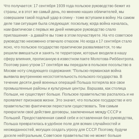
Что получается: 17 сентября 1939 года польское руководство бежит из
страны, и в этот же самый день, по мнению наших обличителей, мы
совершаем такой подлый удар в спину - тоже вступаем в войну. На самом
деле там ситуация была следующая: поскольку, когда война началась,
нам фактически с первых же дней немецкое руководство слало
приглашения - а давайте вы тоже в этом поучаствуете. На что советское
руководство неизменно отвечало отказом. Но когда к 17 сентября стало
ясно, что польское государство практически разваливается, то мы
решили вмешаться и занять те территории, которые входили в нашу
сферу влияния, прописанную в известном пакте Молотова-Риббентропа.
Поэтому рано утром 17 сентября мы передали в польское посольство в
Москве ноту следующего содержания: "Польско-германская война
выявила внутреннюю несостоятельность польского государства. В
течение десяти дней военных операций Польша потеряла все свои
промышленные районы и культурные центры. Варшава, как столица
Польши, не существует больше. Польское правительство распалось и не
проявляет признаков жизни. Это значит, что польское государство и его
правительство фактически перестали существовать. Тем самым
прекратили своё действие договоры, заключенные между СССР и
Польшей. Предоставленная самой себе и оставленная без руководства,
Польша превратилась в удобное поле для всяких случайностей и
неожиданностей, могущих создать угрозу для СССР. Поэтому, будучи
доселе нейтральным, Советское правительство не может больше