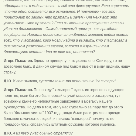
обращаетесь в медсанчасть - и всё это фиксируется. Если спрятать
что-то одно, останется всё остальное. И повторяю - всё это
происходит по закону. Что прятать и зачем? От меня вот это
ускользает - что прятать? Если вы военные преступники, если вы
убивали большевиков... Самый понятный пример - как граждане
государства Израиль после окончания Второй мировой войны ловили
всех, кто участвовал, кого могли найти и выявить, кто участвовал в
физическом уничтожении евреев, волокли в Израиль и там
благополучно вешали. Что не так-то, непонятно?
Игорь Пыхалов.
Здесь по принципу - что дозволено Юпитеру, то не
дозволено быку. В данном случае под быком имеют в виду, видимо, нашу
страну.
Д.Ю.
И вот значит, куплены какие-то непонятные "вальтеры"...
Игорь Пыхалов.
По поводу "вальтеров": здесь интересно следующее -
понятно, если бы это был первый случай массового расстрела, тут
возможны какие-то непонятные завихрения в мозгах у нашего
руководства. Но дело в том, что у нас буквально за пару лет до этого
была "большая чистка" 1937 года, когда было расстреляно гораздо
большее количество людей, и никаких "вальтеров" почему-то не
понадобилось, справились штатным оружием, которое имелось.
Д.Ю.
А из чего у нас обычно стреляли?