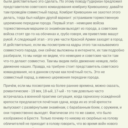
были действительно это сделать. По этому поводу Гудериан предложил
представителю советского командования комбригу Кривошеину: давайте
там проведём совместный парад. Комбриг Кривошеин не захотел этого
делать, тогда был найден другой вариант: устраиваем торжественную
церемонию передачи города. Первый этап - немецкие войска
торжественным маршем со знамёнам выходят из города, а советские
войска стоят где-то на обочинах и, грубо говоря, им приветливо машут
рукой. А следующий этап - это уже части Красной Армии заходят в город.
И действительно, если мы посмотрим на кадры этого так называемого
совместного парада, они сейчас выложены в интернете, их там подробно
разбирали, то мы нигде не видим, что немецкие и советские части там
что-то делают совместно. Там мы видим либо движение немцев, либо
движение наших. Правда, на трибуне стоит представитель советского
командования, но в данном случае как почётный гость. Это не
совместный парад, а именно церемония передачи города.
Причём, если мы посмотрим на более ранние времена, можно сказать,
романтические - 19 век, 18-ый, 17-ый - то там довольно часто
встречалась в военной практике ситуация, когда гарнизону осаждённой
крепости предлагается почётная сдача, когда их из этой крепости
выпускают с развёрнутыми знамёнам, с барабанным боем, с оружием, и
они торжественно выходят. Фактически это то же самое, что было
изображено в Бресте. Только почему-то никому из скорбных на голову
обличителей не приходит в голову говорить, что во время войн нового