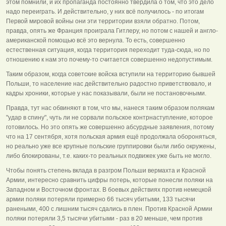
этом помнили, и их пропаганда постоянно твердила о том, что это дело
надо переиграть. И действительно, у них всё получилось - по итогам
Первой мировой войны они эти территории взяли обратно. Потом,
правда, опять же Франция проиграла Гитлеру, но потом с нашей и англо-
американской помощью всё это вернула. То есть, совершенно
естественная ситуация, когда территория переходит туда-сюда, но по
отношению к нам это почему-то считается совершенно недопустимым.
Таким образом, когда советские войска вступили на территорию бывшей
Польши, то население нас действительно радостно приветствовало, и
кадры хроники, которые у нас показывали, были не постановочными.
Правда, тут нас обвиняют в том, что мы, нанеся таким образом полякам
"удар в спину", чуть ли не сорвали польское контрнаступление, которое
готовилось. Но это опять же совершенно абсурдные заявления, потому
что на 17 сентября, хотя польская армия ещё продолжала обороняться,
но реально уже все крупные польские группировки были либо окружены,
либо блокированы, т.е. каких-то реальных подвижек уже быть не могло.
Чтобы понять степень вклада в разгром Польши вермахта и Красной
Армии, интересно сравнить цифры потерь, которые понесли поляки на
Западном и Восточном фронтах. В боевых действиях против немецкой
армии поляки потеряли примерно 66 тысяч убитыми, 133 тысячи
ранеными, 400 с лишним тысяч сдались в плен. Против Красной Армии
поляки потеряли 3,5 тысячи убитыми - раз в 20 меньше, чем против