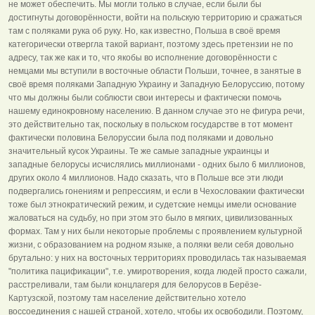
не может обеспечить. Мы могли только в случае, если были бы
достигнуты договорённости, войти на польскую территорию и сражаться
там с поляками рука об руку. Но, как известно, Польша в своё время
категорически отвергла такой вариант, поэтому здесь претензии не по
адресу, так же как и то, что якобы во исполнение договорённости с
немцами мы вступили в восточные области Польши, точнее, в занятые в
своё время поляками Западную Украину и Западную Белоруссию, потому
что мы должны были соблюсти свои интересы и фактически помочь
нашему единокровному населению. В данном случае это не фигура речи,
это действительно так, поскольку в польском государстве в тот момент
фактически половина Белоруссии была под поляками и довольно
значительный кусок Украины. Те же самые западные украинцы и
западные белорусы исчислялись миллионами - одних было 6 миллионов,
других около 4 миллионов. Надо сказать, что в Польше все эти люди
подвергались гонениям и репрессиям, и если в Чехословакии фактически
тоже был этнократический режим, и судетские немцы имели основание
жаловаться на судьбу, но при этом это было в мягких, цивилизованных
формах. Там у них были некоторые проблемы с проявлением культурной
жизни, с образованием на родном языке, а поляки вели себя довольно
брутально: у них на восточных территориях проводилась так называемая
"политика пацификации", т.е. умиротворения, когда людей просто сажали,
расстреливали, там были концлагеря для белорусов в Берёзе-
Картузской, поэтому там население действительно хотело
воссоединения с нашей страной, хотело, чтобы их освободили. Поэтому,