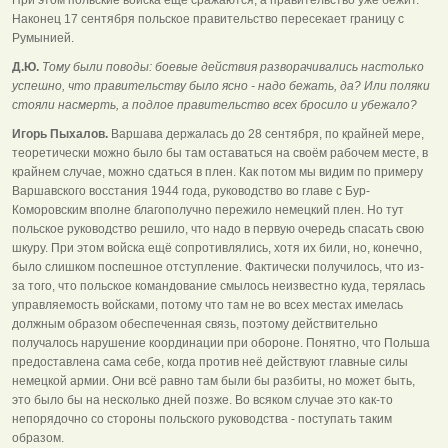
Наконец 17 сентября польское правительство пересекает границу с
Румынией.
Д.Ю.
Тому были поводы: боевые действия разворачивались настолько
успешно, что правительству было ясно - надо бежать, да? Или поляки
стояли насмерть, а подлое правительство всех бросило и убежало?
Игорь Пыхалов.
Варшава держалась до 28 сентября, по крайней мере,
теоретически можно было бы там оставаться на своём рабочем месте, в
крайнем случае, можно сдаться в плен. Как потом мы видим по примеру
Варшавского восстания 1944 года, руководство во главе с Бур-
Коморовским вполне благополучно пережило немецкий плен. Но тут
польское руководство решило, что надо в первую очередь спасать свою
шкуру. При этом войска ещё сопротивлялись, хотя их били, но, конечно,
было слишком поспешное отступление. Фактически получилось, что из-
за того, что польское командование смылось неизвестно куда, терялась
управляемость войсками, потому что там не во всех местах имелась
должным образом обеспеченная связь, поэтому действительно
получалось нарушение координации при обороне. Понятно, что Польша
предоставлена сама себе, когда против неё действуют главные силы
немецкой армии. Они всё равно там были бы разбиты, но может быть,
это было бы на несколько дней позже. Во всяком случае это как-то
непорядочно со стороны польского руководства - поступать таким
образом.