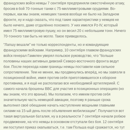
французских войск немцы 7 сентября предприняли ожесточённую атаку,
бросив в бой 70-тонные танки с 75-миллиметровыми орудиями. Во-
первых, как мы знаем, немецких танков вообще не было на Западном
фронте, ну и надо сказать, что под такие характеристики у немцев не
было ничего, даже отдалённо похожего. У них имелся Pz-IV, который
имел 75-миллиметровую пушку, но он весил 20 с небольшим тонн. Ничего
70-тонного там быть не могло. Такое привиделось.
"Лапшу вешали" не только корреспонденты, но и командующие
французскими войсками. Например, 10 сентября главком французских
войск генерал Гамилен уверял польское руководство, что "больше
половины наших активных дивизий Северо-восточного фронта ведут
бои. После перехода нами границы немцы поставили нам сильное
сопротивление. Тем не менее, мы продвинулись вперёд, но мы завязли в
позиционной войне, имея против себя приготовившегося к обороне
противника, и я ещё не располагаю все необходимой артиллерией. С
самого начала брошены ВВС для участия в позиционных операциях (но
мы знаем, что это враньё). Мы полагаем, что имеем против себя
значительную часть немецкой авиации, поэтому я раньше срока
выполнил своё обещание начать наступление мощными главными
силами на 15-ый день после объявления мобилизации". Получается вот
такая виртуальная баталия, ну а в реальности 7 сентября начали робкое
продвижение, на что немцы в основном отступали без боя. 12 сентября
им поступил приказ окапываться, т.е. там Польша ещё сражается, но тут