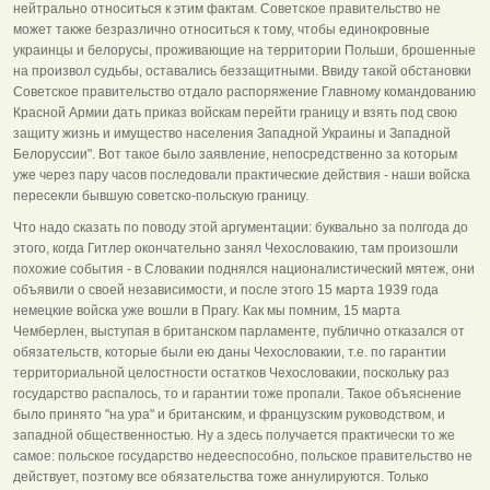
нейтрально относиться к этим фактам. Советское правительство не
может также безразлично относиться к тому, чтобы единокровные
украинцы и белорусы, проживающие на территории Польши, брошенные
на произвол судьбы, оставались беззащитными. Ввиду такой обстановки
Советское правительство отдало распоряжение Главному командованию
Красной Армии дать приказ войскам перейти границу и взять под свою
защиту жизнь и имущество населения Западной Украины и Западной
Белоруссии". Вот такое было заявление, непосредственно за которым
уже через пару часов последовали практические действия - наши войска
пересекли бывшую советско-польскую границу.
Что надо сказать по поводу этой аргументации: буквально за полгода до
этого, когда Гитлер окончательно занял Чехословакию, там произошли
похожие события - в Словакии поднялся националистический мятеж, они
объявили о своей независимости, и после этого 15 марта 1939 года
немецкие войска уже вошли в Прагу. Как мы помним, 15 марта
Чемберлен, выступая в британском парламенте, публично отказался от
обязательств, которые были ею даны Чехословакии, т.е. по гарантии
территориальной целостности остатков Чехословакии, поскольку раз
государство распалось, то и гарантии тоже пропали. Такое объяснение
было принято "на ура" и британским, и французским руководством, и
западной общественностью. Ну а здесь получается практически то же
самое: польское государство недееспособно, польское правительство не
действует, поэтому все обязательства тоже аннулируются. Только