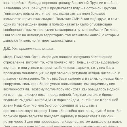
кавалерийская бригада перешла границу Восточной Пруссии в районе
Каваллино близ Трейбурга и продвигается вглубь Восточной Пруссии.
Германские войска отступают, поляками взять в плен большое
количество германских солдат". Польские СМИ были ещё круче, и там в
один из первых дней войны в польских газетах было опубликовано
сообщение о том, что польские кавалеристы чуть не поймали Гитлера.
Они вошли на немецкую территорию, там атаковали конвой, с которым
двигался Гитлер, но Гитлеру удалось удрать.
Д.Ю.
Уже приготовили мешок...
Игорь Пыхалов.
Очень скоро для поляков наступило болезненное
отрезвление, потому что, хотя понятно, что Польша - страна довольно
крупная, и они успели вовремя мобилизовать армию, т.е. у них была
проведена мобилизация, но при этом они уступали немцам численно, и
главное - качественно. Хотя у них были самолёты и танки, но немцы были
вооружены сильнее и более умело пользовались имеющимися у них
возможностями. Поэтому получилось что - хотя, как обещалось в одной
из военных польских песен перед войной, "одетые в сталь и броню,
ведомые Рыдзом-Смиглом, мы в марш пойдём на Рейн", но в реальной
жизни Рыдз-Смигл очень быстро поспешил из Варшавы в
противоположную сторону. 1 сентября война началась, а уже 6 сентября
польское правительство покидает Варшаву и переезжает в Люблин,
потом через 3 дня они переезжают в Каменец, потом дальше отступают.
При этом польские войска ещё сражаются, а правительство уже бежит.