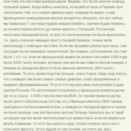
они тоже эти листовки разбрасывали. Видимо, это была ценная помощь
польской армии. Когда война началась, польский атташе в Париже был
обеспокоен тем, что слабая движуха идёт, помощи не видно, и ему
французское командование вполне конкретно обещало, что вот сейчас
мы буквально 7 сентября будем немцев бомбить, причём будем бомбить
их на всю глубину вплоть до линии фронта с Польшей. Потом ещё
несколько обещаний было, но всё это категорически не было выполнено,
т.е. здесь союзная авиация просто бездействовала, точнее вела
пропаганду с помощью листовок. Если мы возьмём сухопутные силы, там
ситуация была примерно аналогичная. Во-первых, соотношение сил там
было 1 к 3, т.е. если во французской армии на начало сентября 1939 года
было 3200 тысяч человек, которые они могли выставить против немцев, у
немцев на Западном фронте было меньше миллиона, 900 тысяч с
копейками. То есть превосходство больше, чем в 3 раза. Надо ещё учесть,
что у немцев там были самые слабые дивизии, слабо вооружённые и
недавно сформированные. То есть Гитлер всю свою силу вложил в удар
против Польши. По артиллерии получалось у французов превосходство
где-то в 2 раза - 17000 стволов против 8500, по танкам превосходство
было просто абсолютным, потому что у Франции имелось 2850 танков,
пригодных к использованию в бою, у немцев на Западном фронте танков
не было вообще, они всё бросили против Польши. Казалось бы, в такой
ситуации сам бог велит воспользоваться моментом и, если не ворваться
вглубь Германии, то хотя бы нанести удар, чтобы отвлечь часть сил с
польского фронта. Этого ждали от них поляки, но опять же, как с