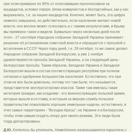
при этом примерно по 90% от голосовавших проголосовали за
кандидатов, условно говоря, блока коммунистов и беспартийных, как у нас
выражались, т.е. за наших кандидатов. Конечно, может быть, эта цифра
немного завышена, но действительно, если население желает новой
власти, оно вполне может голосовать и с такими результатами, в Крыму
мы примерно такое и видели. Буквально через несколько дней после
этого - 27 сентября Народное собрание Западной Украины принимает
решение об установлении советской власти и обращается с просьбой о
вступлении в СССР. Через пару дней, т.е. 29 октября, то же самое делает
Народное собрание Западной Белоруссии, а уже 1 ноября
удовлетворяется просьба Западной Украины, а на следующий день -
белорусская просьба. Таким образом, Западная Украина и Западная
Белоруссия вошли в состав соответствующих республик при полном
согласии и одобрении большинства населения. Естественно, что при
этом не все были довольны, потому что там были, что называется,
представители эксплуататорских классов. Также там имелась такая
категория граждан, как осадники - это военнослужащие польской армии,
которые вышли в отставку, и которым за верную службу польское
правительство пожаловало хорошие земельные наделы, естественно, в
этих самых территориях - "Всходни Кресы", на Украине и в Белоруссии,
чтобы этим самым создать опору для своего режима. Эти люди были
тогда депортированы.
Д.Ю.
Хотелось бы уточнить. Немедленно напрашивается параллель с