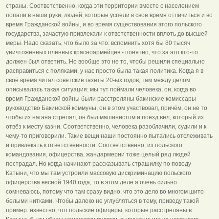
страны. Соответственно, когда эти территории вместе с населением
попали в наши руки, людей, которые успели в своё время отличиться и во
время Гражданской войны, и во время существования этого польского
государства, зачастую привлекали к ответственности вплоть до высшей
меры. Надо сказать, что было за что: вспомнить хотя бы 80 тысяч
уничтоженных пленных красноармейцев - понятно, что за это кто-то
должен был ответить. Но вообще это не то, чтобы решили специально
расправиться с поляками, у нас просто была такая политика. Когда я в
своё время читал советские газеты 20-ых годов, там между делом
описывалась такая ситуация: мы тут поймали человека, он, когда во
время Гражданской войны были расстреляны бакинские комиссары -
руководство Бакинской коммуны, он в этом участвовал, причём, он не то
чтобы из нагана стрелял, он был машинистом и поезд вёл, который их
отвёз к месту казни. Соответственно, человека разоблачили, судили и к
чему-то приговорили. Такие вещи наши постоянно пытались отслеживать
и привлекать к ответственности. Соответственно, из польского
командования, офицерства, жандармерии тоже целый ряд людей
пострадал. Но когда начинают рассказывать страшилку по поводу
Катыни, что мы там устроили массовую дискриминацию польского
офицерства весной 1940 года, то в этом деле я очень сильно
сомневаюсь, потому что там сразу видно, что это дело во многом шито
белыми нитками. Чтобы далеко не углубляться в тему, приведу такой
пример: известно, что польские офицеры, которые расстреляны в