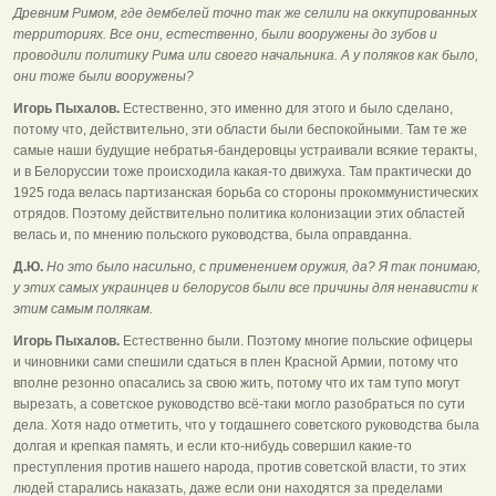
Древним Римом, где дембелей точно так же селили на оккупированных
территориях. Все они, естественно, были вооружены до зубов и
проводили политику Рима или своего начальника. А у поляков как было,
они тоже были вооружены?
Игорь Пыхалов.
Естественно, это именно для этого и было сделано,
потому что, действительно, эти области были беспокойными. Там те же
самые наши будущие небратья-бандеровцы устраивали всякие теракты,
и в Белоруссии тоже происходила какая-то движуха. Там практически до
1925 года велась партизанская борьба со стороны прокоммунистических
отрядов. Поэтому действительно политика колонизации этих областей
велась и, по мнению польского руководства, была оправданна.
Д.Ю.
Но это было насильно, с применением оружия, да? Я так понимаю,
у этих самых украинцев и белорусов были все причины для ненависти к
этим самым полякам.
Игорь Пыхалов.
Естественно были. Поэтому многие польские офицеры
и чиновники сами спешили сдаться в плен Красной Армии, потому что
вполне резонно опасались за свою жить, потому что их там тупо могут
вырезать, а советское руководство всё-таки могло разобраться по сути
дела. Хотя надо отметить, что у тогдашнего советского руководства была
долгая и крепкая память, и если кто-нибудь совершил какие-то
преступления против нашего народа, против советской власти, то этих
людей старались наказать, даже если они находятся за пределами