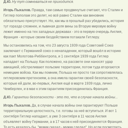
Д.Ю.
Ну тут сомневаться не приходится.
Игорь Пыхалов.
Правда, там самые продвинутые считают, что Сталин и
Гитлер пополам это делят, но всё равно Сталин как виновник
обязательно присутствует. Но, как мы в прошлый раз убедились, история
тут гораздо сложнее, и львиная доля вины за Вторую мировую войну
лежит именно на тех западных державах - это в первую очередь Англия,
Франция - которые своим бездействием потакали Гитлеру.
Мы остановились на том, что 23 августа 1939 года Советский Союз
заключает с Германией союз о ненападении, который вошёл в историю
как пакт Молотова-Риббентропа, и 1 сентября 1939 года Гитлер
нападает на Польшу. Как положено, на рассвете они наносят удар
авиацией, обстреливают польские территории, потом туда вторгаются
немецкие войска. Как мы помним, Польша не просто так сопротивлялась
гитлеровским претензиям, а она имела гарантии своей безопасности,
которые ей дали, во-первых, Англия ещё в марте 1939 года, лично
Чемберлен, и в мае к этим гарантиям присоединилась Франция.
Д.Ю.
Гарантии безопасности - это то, что в случае начала войны...
Игорь Пыхалов.
Да, в случае начала войны они гарантируют Польше
территориальную целостность, т.е. готовы за неё вступиться. И вот 1
сентября Гитлер нападает, а уже 3 сентября в 11 часов Англия
объявляет войну Германии, а в 17 часов к ней присоединяется Франция.
То есть,казалось бы, "мужик сказал - мужик сделал". Но если посмотреть