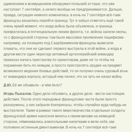
удивлением и возмущением обнаружил польский атташе, что уже
наступает 7 сентября, а ничего вообще не предпринимается. Дальше,
правда, ситуация немного изменилась: в ночь на 7 сентября всё-таки
французы решились перейти границу. Тут я забыл отметить ещё такой
очень яркий момент, что когда война была объявлена, и граница
превратилась в потенциальную линию фронта, т.е. войска заняли окопы,
то с французской стороны там было массовое проявление пацифизма -
например, на позициях под Саарбрюккеном французы вывесили
плакаты, что они не сделают первого выстрела в этой войне, а когда в
другом месте один чересчур активный артиллерийский командир
приказал начать пристрелку по ориентирам, даже не то чтобы на
поражение бить по немцам, а просто пристрелять орудие на предмет
возможного ведения боевых действий, то он получил очень суровый втык
от командира корпуса, который ему пенял, что он чуть не начал войну.
Д.Ю.
Её же объявили - в чём дело?
Игорь Пыхалов.
Одно дело объявить, а другое дело - вести настоящие
действия. После этого передовые французские части были просто
разоружены, у них забрали боеприпасы, чтобы случайно куда-нибудь не
выстрелили. Также в рамках такого миротворчества отдельные солдаты
французской армии наносили визиты к своим визави на немецкой
стороне, обменивались алкогольными напитками и вели себя, как
положено истинным джентльменам. В ночь на 7 сентября всё-таки