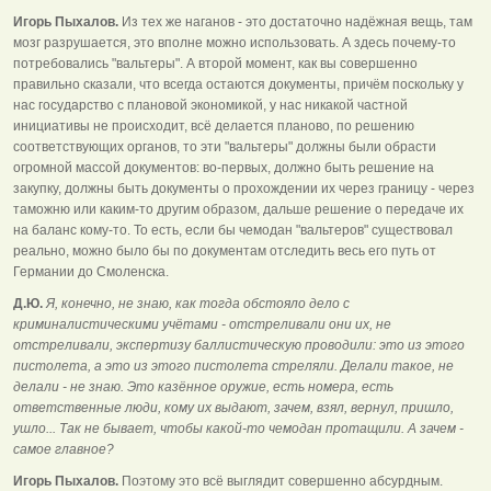
Игорь Пыхалов.
Из тех же наганов - это достаточно надёжная вещь, там
мозг разрушается, это вполне можно использовать. А здесь почему-то
потребовались "вальтеры". А второй момент, как вы совершенно
правильно сказали, что всегда остаются документы, причём поскольку у
нас государство с плановой экономикой, у нас никакой частной
инициативы не происходит, всё делается планово, по решению
соответствующих органов, то эти "вальтеры" должны были обрасти
огромной массой документов: во-первых, должно быть решение на
закупку, должны быть документы о прохождении их через границу - через
таможню или каким-то другим образом, дальше решение о передаче их
на баланс кому-то. То есть, если бы чемодан "вальтеров" существовал
реально, можно было бы по документам отследить весь его путь от
Германии до Смоленска.
Д.Ю.
Я, конечно, не знаю, как тогда обстояло дело с
криминалистическими учётами - отстреливали они их, не
отстреливали, экспертизу баллистическую проводили: это из этого
пистолета, а это из этого пистолета стреляли. Делали такое, не
делали - не знаю. Это казённое оружие, есть номера, есть
ответственные люди, кому их выдают, зачем, взял, вернул, пришло,
ушло... Так не бывает, чтобы какой-то чемодан протащили. А зачем -
самое главное?
Игорь Пыхалов.
Поэтому это всё выглядит совершенно абсурдным.