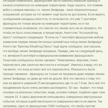
ситуация изменилась, французские части наконец перешли границу и
начали углубляться на немецкую территорию. Надо сказать, что помимо
войск у немцев имелась т.н. линия Зигфрида - лини оборонительных
сооружений, которая на тот момент ещё была не достроена. Если верить
сообщениям западных агентств, то получается, что уже 7 сентября
французы не только вошли на немецкую территорию, но и так
стремительно атаковали, что смогли эту линию чуть ли не прорвать. Но
чтобы не быть голословным, я процитирую. Агентство "Ассошиэйтед
пресс" сообщило следующее: "В ночь на 7 сентября французские войска
захватили первую линию бетонных пулемётных гнёзд линии Зигфрида".
Агентство "Бритиш Юнайтед Пресс" ещё круче сообщило, они сказали,
что вообще линия Зигфрида прорвана. Правда, уже на следующий день,
т.е. вечером 8 сентября в официальном коммюнике французского
Генштаба сообщалось более скромно: "Невозможно, впрочем, точно
перечислить уже занятые местности и позиции". Имелось в виду, что их
так много, что язык устанет всё это перечислять. Реальность была
гораздо скромнее - французы не только не прорвали даже первую линию
линии Зигфрида, но даже до неё не дошли. Всё это свелось к тому, что
они на фронте шириной 25 км продвинулись где-то на 7-8 км. Зато всё это
продвижение было очень активно распиарено. Тут как - бывает, что пиар
основан на реальных событиях, когда, условно говоря, подбили один танк
- пишем 10. А здесь фактически описывались совершенно виртуальные
события, которые в действительности совершенно места не имели. Так
например, одно из французских СМИ сообщало, что якобы против