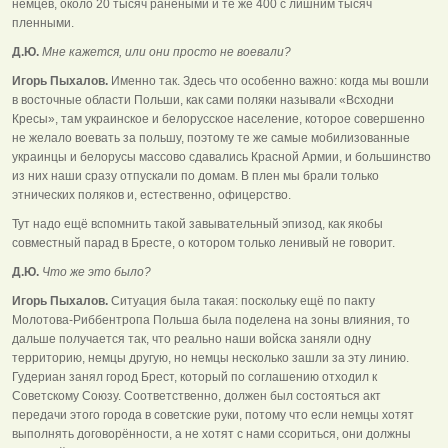
немцев, около 20 тысяч ранеными и те же 400 с лишним тысяч
пленными.
Д.Ю.
Мне кажется, или они просто не воевали?
Игорь Пыхалов.
Именно так. Здесь что особенно важно: когда мы вошли
в восточные области Польши, как сами поляки называли «Всходни
Кресы», там украинское и белорусское население, которое совершенно
не желало воевать за польшу, поэтому те же самые мобилизованные
украинцы и белорусы массово сдавались Красной Армии, и большинство
из них наши сразу отпускали по домам. В плен мы брали только
этнических поляков и, естественно, офицерство.
Тут надо ещё вспомнить такой завывательный эпизод, как якобы
совместный парад в Бресте, о котором только ленивый не говорит.
Д.Ю.
Что же это было?
Игорь Пыхалов.
Ситуация была такая: поскольку ещё по пакту
Молотова-Риббентропа Польша была поделена на зоны влияния, то
дальше получается так, что реально наши войска заняли одну
территорию, немцы другую, но немцы несколько зашли за эту линию.
Гудериан занял город Брест, который по соглашению отходил к
Советскому Союзу. Соответственно, должен был состояться акт
передачи этого города в советские руки, потому что если немцы хотят
выполнять договорённости, а не хотят с нами ссориться, они должны