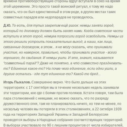
времени противоборствующие стороны вдруг вступали в союз на время
этой церемонии. Это просто такой воинский ритуал, к тому же надо
сказать, что он был единственный в этом роде, в других местах таких
совместных парадов или недопарадов не проводилось.
Д.Ю.
То есть, для тупых закрепим ещё разок: немцы заняли город,
который по договору должен быть занят нами. Когда советские части
вступили в этот город, немцев попросили город освободить. Немцы из
этого решили устроить показательных выход, а наши, как лица,
связанные договором, в этом... я не могу сказать, что принимали
участие, но наверное, правильно, чтобы принимали участие - всего
хорошего, до свидания. И немцы ушли. И это, значит, называется
"совместный парад"? Даже не понятно, а что совместно праздновать-
то? Единение какое-то? На почве чего единение, если одни ушли, а
другие остались - где тут единение-то? Какой-то бред...
Игорь Пыхалов.
Совершенно верно. Что было дальше на этих
территориях: с 17 сентября мы в течение нескольких недель занимали
эти территории, кое-где с боями против поляков. Кстати говоря, там была
пара столкновений с немцами, но можно сказать, что по разряду
дружественного огня, там не планировалось ничего, но тем не менее, по
нескольку человек мы потеряли в этих столкновениях, а 22 октября 1939
года на территориях Западной Украины и Западной Белоруссии
проводятся выборы в Народные собрания соответствующих территорий.
В выборах участвовало по 90 с лишним процентов от числа избирателей,