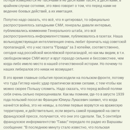
потери измеряются не тысячами и не десятками тысяч, а десятками, в
крайнем случае сотнями, это явно говорит о том, что перед нами не
ведение боевых действий, а их имитация.
Попутно надо сказать, что всё, что я цитировал, то официально
распространялось западными СМИ, генералы давали интервью,
публиковались коммюнике Генерального штаба, это всё
распространялось информагентствами, публиковалось в газетах. Наша
вольнодумствующая интеллигенция очень любит ёрничать над советской
пропагандой, что у нас газета "Правда" за 3 копейки, соответственно,
сегодня над российской киселёвской пропагандой, но как мы видим, в т.н.
свободном мире СМИ могут и врут гораздо сильнее и бессовестнее, чем
когда-либо имело место в нашей отечественной истории. Но почему-то
наших либералов это никак не возмущает.
В это время главные события происходили на польском фронте, потому
что туда Гитлер нанёс удар практически всеми силами, с тем чтобы как
можно скорее Польшу сломить. Надо сказать, что перед войной поляки
себя очень сильно переоценивали. Как мы помним, где-то в августе 1939
года польский посол во Франции Юлиуш Лукасевич заявил, что когда
начнётся война, это не немцы, а поляки первые ворвутся на вражескую
территорию, и действительно, если верить самой правдивой на свете
французской прессе, получается, что они это сделали. Так, 5 сентября
французское информагентство "Гавас" передало по радио из Варшавы
сообщение: "В последнюю минуту стало известно, что польская