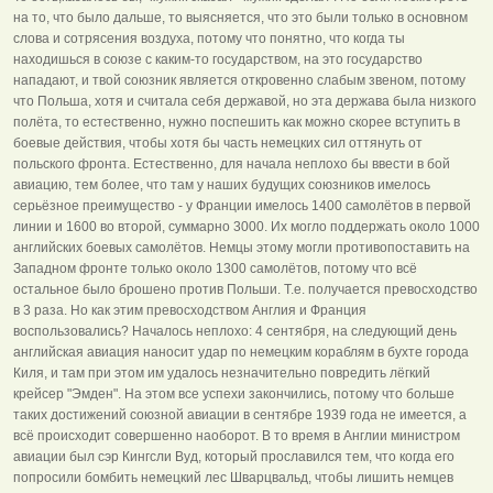
на то, что было дальше, то выясняется, что это были только в основном
слова и сотрясения воздуха, потому что понятно, что когда ты
находишься в союзе с каким-то государством, на это государство
нападают, и твой союзник является откровенно слабым звеном, потому
что Польша, хотя и считала себя державой, но эта держава была низкого
полёта, то естественно, нужно поспешить как можно скорее вступить в
боевые действия, чтобы хотя бы часть немецких сил оттянуть от
польского фронта. Естественно, для начала неплохо бы ввести в бой
авиацию, тем более, что там у наших будущих союзников имелось
серьёзное преимущество - у Франции имелось 1400 самолётов в первой
линии и 1600 во второй, суммарно 3000. Их могло поддержать около 1000
английских боевых самолётов. Немцы этому могли противопоставить на
Западном фронте только около 1300 самолётов, потому что всё
остальное было брошено против Польши. Т.е. получается превосходство
в 3 раза. Но как этим превосходством Англия и Франция
воспользовались? Началось неплохо: 4 сентября, на следующий день
английская авиация наносит удар по немецким кораблям в бухте города
Киля, и там при этом им удалось незначительно повредить лёгкий
крейсер "Эмден". На этом все успехи закончились, потому что больше
таких достижений союзной авиации в сентябре 1939 года не имеется, а
всё происходит совершенно наоборот. В то время в Англии министром
авиации был сэр Кингсли Вуд, который прославился тем, что когда его
попросили бомбить немецкий лес Шварцвальд, чтобы лишить немцев