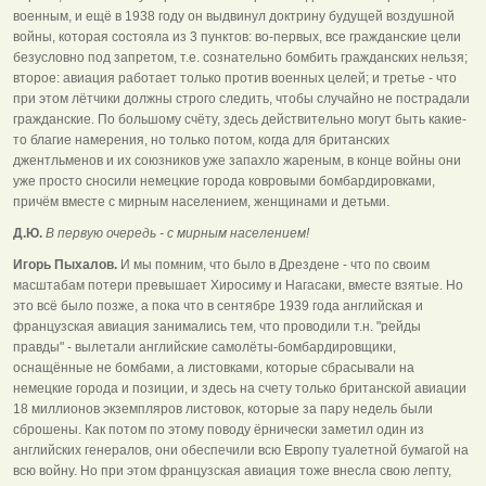
военным, и ещё в 1938 году он выдвинул доктрину будущей воздушной
войны, которая состояла из 3 пунктов: во-первых, все гражданские цели
безусловно под запретом, т.е. сознательно бомбить гражданских нельзя;
второе: авиация работает только против военных целей; и третье - что
при этом лётчики должны строго следить, чтобы случайно не пострадали
гражданские. По большому счёту, здесь действительно могут быть какие-
то благие намерения, но только потом, когда для британских
джентльменов и их союзников уже запахло жареным, в конце войны они
уже просто сносили немецкие города ковровыми бомбардировками,
причём вместе с мирным населением, женщинами и детьми.
Д.Ю.
В первую очередь - с мирным населением!
Игорь Пыхалов.
И мы помним, что было в Дрездене - что по своим
масштабам потери превышает Хиросиму и Нагасаки, вместе взятые. Но
это всё было позже, а пока что в сентябре 1939 года английская и
французская авиация занимались тем, что проводили т.н. "рейды
правды" - вылетали английские самолёты-бомбардировщики,
оснащённые не бомбами, а листовками, которые сбрасывали на
немецкие города и позиции, и здесь на счету только британской авиации
18 миллионов экземпляров листовок, которые за пару недель были
сброшены. Как потом по этому поводу ёрнически заметил один из
английских генералов, они обеспечили всю Европу туалетной бумагой на
всю войну. Но при этом французская авиация тоже внесла свою лепту,