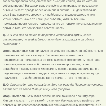
запасов строевого леса, он ответил: "Вы с ума сошли, это же частная
собственность!" На самом деле это всё чистая правда, точнее, как это
обычно бывает, правда более обширна и сложна. Т.е. действительно
сэра Вуда пытались уговорить и лейбористы, и консерваторы о том,
чтобы бомбить какие-то немецкие объекты, хотя бы военной
промышленности или лес поджечь, на что он неизменно отказывался по
причине того, что это частная собственность.
Д.Ю.
А что это за такое интересное устройство армии, когда
распоряжения, по всей видимости, отдаются, которые он обязан
выполнять?
Игорь Пыхалов.
В данном случае он министр авиации, он действительно
отвечает за действия авиации. Выше над ним только глава
правительства Чемберлен, а он тоже был ещё тем орлом. Тут ещё надо
понимать, что частная собственность - это не просто так, те же
английские и американские бизнесмены состояли акционерами целого
ряда немецких военных предприятий, военных концернов, поэтому тут
получается, что действительно как-то бомбить - это не хорошо.
Д.Ю.
Самих себя - это несерьёзно. Это как если бы Порошенко устроил
авианалёт на город Липецк, где у него фабрика.
Игорь Пыхалов.
Тут бывает всякое, но всё-таки надо в защиту сэра
Кингсли сказать, что он в какой-то степени был человеком идейным: во-
первых, он по своему образованию и происхождению был юристом, а не