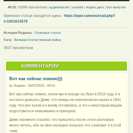
48:32
|
82996 просмотров
|
аудиоверсия
|
youtube
|
яндекс.диск
|
все выпуски
Оригинал статьи находится здесь -
https://oper.ru/news/read.php?
t=1051615679
История Родины:
Полезные статьи
Тэги:
Великая Отечественная война
3637 просмотров
КОММЕНТАРИИ
Вот как сейчас помню)))
by
Лоцман
-
04/07/2015 - 09:51
Вот как сейчас помню, ехали мы в поезде на Урал в 2010 году, и я
пытался доказать Диме, что немцы не перехитрили наших в 1941
году. Что все знали и к всему готовились, и что к некоторым вещам
подготовиться невозможно в принципе.
Диме огромное спасибо, что пришлось после этого разговора
много читать, ибо он мне наглядно показал, что слабоват я в этой
теме.