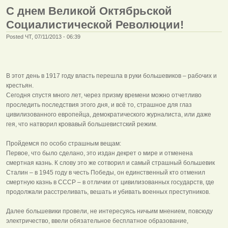
C днем Великой Октябрьской
Социалистической Революции!
Posted ЧТ, 07/11/2013 - 06:39
В этот день в 1917 году власть перешла в руки большевиков – рабочих и
крестьян.
Сегодня спустя много лет, через призму времени можно отчетливо
проследить последствия этого дня, и всё то, страшное для глаз
цивилизованного европейца, демократического журналиста, или даже
гея, что натворил кровавый большевистский режим.
Пройдемся по особо страшным вещам:
Первое, что было сделано, это издан декрет о мире и отменена
смертная казнь. К слову это же сотворил и самый страшный большевик
Сталин – в 1945 году в честь Победы, он единственный кто отменил
смертную казнь в СССР – в отличии от цивилизованных государств, где
продолжали расстреливать, вешать и убивать военных преступников.
Далее большевики провели, не интересуясь ничьим мнением, повсюду
электричество, ввели обязательное бесплатное образование,