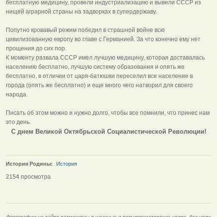
бесплатную медицину, провели индустриализацию и вывели СССР из
нищей аграрной страны на задворках в супердержаву.
Попутно кровавый режим победил в страшной войне всю
цивилизованную европу во главе с Германией. За что конечно ему нет
прощения до сих пор.
К моменту развала СССР имел лучшую медицину, которая доставалась
населению бесплатно, лучшую систему образования и опять же
бесплатно, в отличии от царя-батюшки переселил все население в
города (опять же бесплатно) и еще много чего натворил для своего
народа.
Писать об этом можно и нужно долго, чтобы все помнили, что принес нам
это день.
C днем Великой Октябрьской Социалистической Революции!
История Родины:
История
2154 просмотра
Фотографии на сайте размещены в научных и популяризаторских целях, без цели