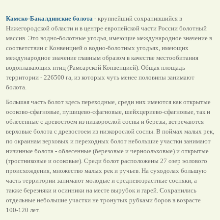
Камско-Бакалдинские болота
- крупнейший сохранившийся в
Нижегородской области и в центре европейской части России болотный
массив. Это водно-болотные угодья, имеющие международное значение в
соответствии с Конвенцией о водно-болотных угодьях, имеющих
международное значение главным образом в качестве местообитания
водоплавающих птиц (Рамсарской Конвенцией). Общая площадь
территории - 226500 га, из которых чуть менее половины занимают
болота.
Большая часть болот здесь переходные, среди них имеются как открытые
осоково-сфагновые, пушицево-сфагновые, шейхцериево-сфагновые, так и
облесенные с древостоем из низкорослой сосны и березы, встречаются
верховые болота с древостоем из низкорослой сосны. В поймах малых рек,
по окраинам верховых и переходных болот небольшие участки занимают
низинные болота - облесенные (березовые и черноольховые) и открытые
(тростниковые и осоковые). Среди болот расположены 27 озер эолового
происхождения, множество малых рек и ручьев. На суходолах большую
часть территории занимают молодые и средневозрастные сосняки, а
также березняки и осинники на месте вырубок и гарей. Сохранились
отдельные небольшие участки не тронутых рубками боров в возрасте
100-120 лет.