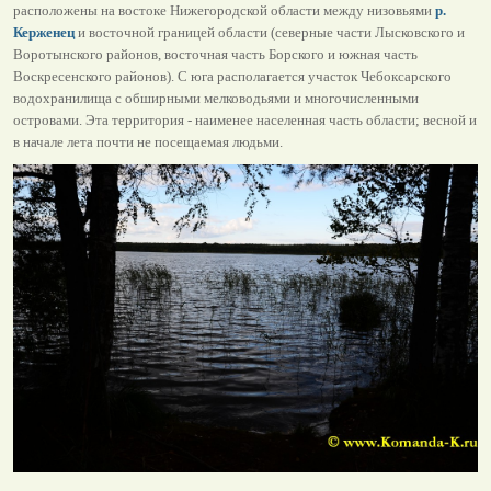
расположены на востоке Нижегородской области между низовьями
р.
Керженец
и восточной границей области (северные части Лысковского и
Воротынского районов, восточная часть Борского и южная часть
Воскресенского районов). С юга располагается участок Чебоксарского
водохранилища с обширными мелководьями и многочисленными
островами. Эта территория - наименее населенная часть области; весной и
в начале лета почти не посещаемая людьми.