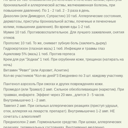
бронхиальной и аллергической астмы, желчекаменная болезнь, при
повышении давлении). По 1 - 2 таб. 2 - 3 раза в день.
Диазолин (или Димедрол, Супрастин) 10 таб. Аллергические состояния,
дерматозы, приступы бронхиальной астмы, почечные и печеночные
колики, повышении давления). Во время еды 1-2 таб.
Мумие 10 таб. Противовоспалительное. Для лучшего заживления, снятия
отеков.
Прополис 10 таб. То же, снимает зубную боль (заклеить дырку)
Гидрокортизон (глазная мазь) 1 тюб. Инфекции и травмы глаз
Ацикловир 5% (мазь) 1 тюб. Против герпеса
Крем для рук "Зодиак" 1 тюб. При огрубении кожи, трещинах (натирать на
ночь)
Витамин "Ревит" (или Аэровит, Аснитин)
Кол-во участников *Кол-во дней*3 Ежедневно по 3 шт. каждому участнику.
Пантенол аэрозоль При ожогах и других повреждениях кожи.
Промедол (или Трамал) 2 амп. Сильное обезболивающее (наркотик). При
травмах, инфаркте. Эффект через 20 мин., длится 3 - 5 часов.
Внутримышечно 1 - 2 амп.
Тавегил 2 амп. При сильных аллергических реакциях (приступ удушья,
отек, аллергия на лекарств. препарат). Внутримышечно 1-2 амп. HЕ
сочетать с алкоголем!!!
Преднизолон 2 амп. Гормональное средство. При шоках, аллергических
реакциях, терминальных состояниях. Внутривенно медленно.