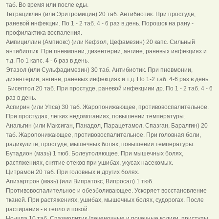
таб. Во время или после еды.
Тетрациклин (или Эритромицин) 20 таб. Антибиотик. При простуде,
раневой инфекции. По 1 - 2 таб. 4 - 6 раз в день. Порошок на рану -
профилактика воспаления.
Ампициллин (Ампиокс) (или Кефзол, Цефамезин) 20 капс. Сильный
антибиотик. При пневмонии, дизентерии, ангине, раневых инфекциях и
т.д. По 1 капс. 4 - 6 раз в день.
Этазол (или Сульфадимезин) 30 таб. Антибиотик. При пневмонии,
дизентерии, ангине, раневых инфекциях и т.д. По 1-2 таб. 4-6 раз в день.
Бисептол 20 таб. При простуде, раневой инфекциии др. По 1 - 2 таб. 4 - 6
раз в день.
Аспирин (или Упса) 30 таб. Жаропонижающее, противовоспалительное.
При простудах, легких недомоганиях, повышении температуры.
Анальгин (или Максиган, Панадол, Парацетамол, Спазган, Баралгин) 20
таб. Жаропонижающее, противовоспалительное. При головная боли,
радикулите, простуде, мышечных болях, повышении температуры.
Бутадион (мазь) 1 тюб. Болеутоляющее. При мышечных болях,
растяжениях, снятие отеков при ушибах, укусах насекомых.
Цитрамон 20 таб. При головных и других болях.
Апизартрон (мазь) (или Випратокс, Випросал) 1 тюб.
Противовоспалительное и обезболивающее. Ускоряет восстановление
тканей. При растяжениях, ушибах, мышечных болях, судорогах. После
растирания - в тепло и покой.
Hо-шпа 10 таб. Спазмолитик (печеночные и почечные колики, приступы