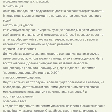
и соединения ящика с крышкой.
герметизация.
Даже при попадании в воду аптечка должна сохранять герметичность.
Многие медикаменты приходят в негодность при соприкосновении с
водой.
амортизация ударов.
Рекомендуется сделать амортизирующие прокладки внутри упаковки
всей аптечки и отдельных блоков лекарств. Способ проверки прост - в
аптечке, сброшенной в рюкзаке на твердую поверхность с высоты
нескольких метров, ничего не должно разбиться
надписи на лекарствах.
Для удобства использования лекарств все надписи на них в случае
изоляции стекла, использовании самодельных упаковок должны быть
восстановлены. Должны быть указаны название лекарства,
концентрация ( если это необходимо ), срок годности. Например:
"перекись водорода 3%, годна до Х.99."
список с рекомендациями.
Внутри аптечки на тот случай, если ей будет пользоваться человек, не
обладающий достаточными знаниями, должен быть вложен список
медикаментов с показаниями к применению, дозировкой и
противопоказаниями.
облегчение веса.
Отдавайте предпочтение легким упаковкам лекарств. Самая тяжелая и
неудобная упаковка - стекло. Старайтесь свести его количество к