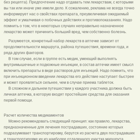
без рецепта). Предпочтение надо отдавать тем лекарствам, с которыми
вы так или иначе уже имели дело. К сожалению, реклама не всегда точно
информирует нас о свойствах препарата, преувеличивая ожидаемый
эффект и умалчивая о побочных действиях и противопоказаниях. Надо
помнить о том, что в некоторых случаях неправильно назначенное
лекарство может причинить больший вред, чем собственно болезнь.
Разумеется, конкретный набор лекарств в аптечке зависит от
продолжительности маршрута, района путешествия, времени года, и
ряда других факторов.
В том случае, если в группе есть медик, умеющий выполнять
внутримышечные и подкожные инъекции, в состав аптечки имеет смысл
включить препараты в виде растворов для инъекций. Надо помнить, что
при инъекционном введении лекарства его действие наступает быстрее
и может проявляться сильнее, чем в случае приема таблеток.
В сложном и дальнем путешествии у каждого участника должна быть
личная аптечка, в которую входят простейшие средства для оказания
первой помощи.
Расчет количества медикаментов
Можно рекомендовать следующий принцип: как правило, лекарства,
предназначенные для лечения пострадавших, состояние которых
подразумевает транспортировку, берутся из расчета двух пострадавших
и транспортировке их из наиболее отдаленного участка маршрута.