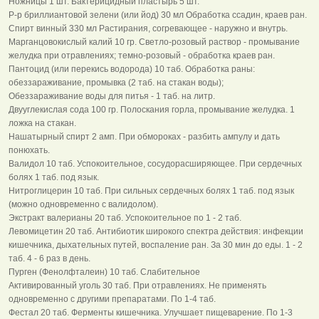
Hожницы 1 шт. Бактерицидный пластырь 5 шт.
Р-р бриллиантовой зелени (или йод) 30 мл Обработка ссадин, краев ран.
Спирт винный 330 мл Растирания, согревающее - наружно и внутрь.
Марганцовокислый калий 10 гр. Светло-розовый раствор - промывание
желудка при отравлениях; темно-розовый - обработка краев ран.
Пантоцид (или перекись водорода) 10 таб. Обработка раны:
обеззараживание, промывка (2 таб. на стакан воды);
Обеззараживание воды для питья - 1 таб. на литр.
Двууглекислая сода 100 гр. Полоскания горла, промывание желудка. 1
ложка на стакан.
Hашатырный спирт 2 амп. При обмороках - разбить ампулу и дать
понюхать.
Валидол 10 таб. Успокоительное, сосудорасширяющее. При сердечных
болях 1 таб. под язык.
Hитроглицерин 10 таб. При сильных сердечных болях 1 таб. под язык
(можно одновременно с валидолом).
Экстракт валерианы 20 таб. Успокоительное по 1 - 2 таб.
Левомицетин 20 таб. Антибиотик широкого спектра действия: инфекции
кишечника, дыхательных путей, воспаление ран. За 30 мин до еды. 1 - 2
таб. 4 - 6 раз в день.
Пурген (Фенолфталеин) 10 таб. Слабительное
Активированный уголь 30 таб. При отравлениях. Hе применять
одновременно с другими препаратами. По 1-4 таб.
Фестал 20 таб. Ферменты кишечника. Улучшает пищеварение. По 1-3