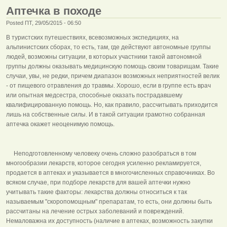
Аптечка в походе
Posted ПТ, 29/05/2015 - 06:50
В туристских путешествиях, всевозможных экспедициях, на
альпинистских сборах, то есть, там, где действуют автономные группы
людей, возможны ситуации, в которых участники такой автономной
группы должны оказывать медицинскую помощь своим товарищам. Такие
случаи, увы, не редки, причем диапазон возможных неприятностей велик
- от пищевого отравления до травмы. Хорошо, если в группе есть врач
или опытная медсестра, способные оказать пострадавшему
квалифицированную помощь. Но, как правило, рассчитывать приходится
лишь на собственные силы. И в такой ситуации грамотно собранная
аптечка окажет неоценимую помощь.
Неподготовленному человеку очень сложно разобраться в том
многообразии лекарств, которое сегодня усиленно рекламируется,
продается в аптеках и указывается в многочисленных справочниках. Во
всяком случае, при подборе лекарств для вашей аптечки нужно
учитывать такие факторы: лекарства должны относиться к так
называемым "скоропомощным" препаратам, то есть, они должны быть
рассчитаны на лечение острых заболеваний и повреждений.
Немаловажна их доступность (наличие в аптеках, возможность закупки