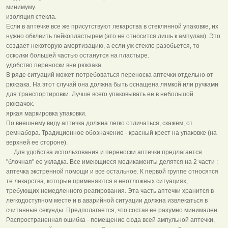
минимуму.
изоляция стекла.
Если в аптечке все же присутствуют лекарства в стеклянной упаковке, их
нужно обклеить лейкопластырем (это не относится лишь к ампулам). Это
создает некоторую амортизацию, а если уж стекло разобьется, то
осколки большей частью останутся на пластыре.
удобство переноски вне рюкзака.
В ряде ситуаций может потребоваться переноска аптечки отдельно от
рюкзака. На этот случай она должна быть оснащена лямкой или ручками
для транспортировки. Лучше всего упаковывать ее в небольшой
рюкзачок.
яркая маркировка упаковки.
По внешнему виду аптечка должна легко отличаться, скажем, от
ремнабора. Традиционное обозначение - красный крест на упаковке (на
верхней ее стороне).
Для удобства использования и переноски аптечки предлагается
"блочная" ее укладка. Все имеющиеся медикаменты делятся на 2 части :
аптечка экстренной помощи и все остальное. К первой группе относятся
те лекарства, которые применяются в неотложных ситуациях,
требующих немедленного реагирования. Эта часть аптечки хранится в
легкодоступном месте и в аварийной ситуации должна извлекаться в
считанные секунды. Предполагается, что состав ее разумно минимален.
Распространенная ошибка - помещение сюда всей ампульной аптечки,