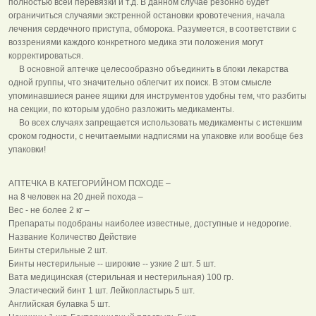
полностью всей перевязки и т.д. В данном случае резонно будет
ограничиться случаями экстренной остановки кровотечения, начала
лечения сердечного приступа, обморока. Разумеется, в соответствии с
воззрениями каждого конкретного медика эти положения могут
корректироваться.
В основной аптечке целесообразно объединить в блоки лекарства
одной группы, что значительно облегчит их поиск. В этом смысле
упоминавшиеся ранее ящики для инструментов удобны тем, что разбиты
на секции, по которым удобно разложить медикаменты.
Во всех случаях запрещается использовать медикаменты с истекшим
сроком годности, с нечитаемыми надписями на упаковке или вообще без
упаковки!
АПТЕЧКА В КАТЕГОРИЙНОМ ПОХОДЕ –
на 8 человек на 20 дней похода –
Вес - не более 2 кг –
Пpепаpаты подобpаны наиболее известные, доступные и недоpогие.
Название Количество Действие
Бинты стерильные 2 шт.
Бинты нестерильные -- широкие -- узкие 2 шт. 5 шт.
Вата медицинская (стерильная и нестерильная) 100 гр.
Эластический бинт 1 шт. Лейкопластырь 5 шт.
Английская булавка 5 шт.