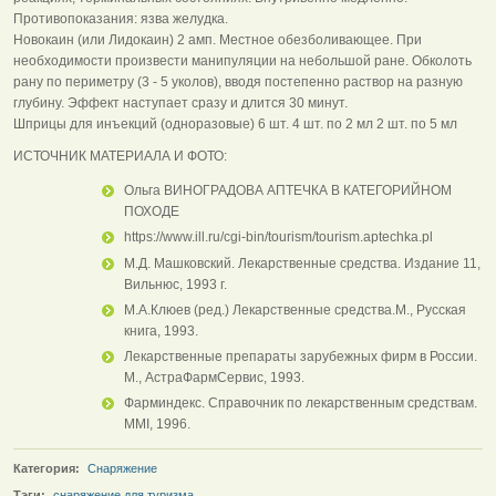
Противопоказания: язва желудка.
Hовокаин (или Лидокаин) 2 амп. Местное обезболивающее. При
необходимости произвести манипуляции на небольшой ране. Обколоть
рану по периметру (3 - 5 уколов), вводя постепенно раствор на разную
глубину. Эффект наступает сразу и длится 30 минут.
Шприцы для инъекций (одноразовые) 6 шт. 4 шт. по 2 мл 2 шт. по 5 мл
ИСТОЧНИК МАТЕРИАЛА И ФОТО:
Ольга ВИНОГРАДОВА АПТЕЧКА В КАТЕГОРИЙНОМ
ПОХОДЕ
https://www.ill.ru/cgi-bin/tourism/tourism.aptechka.pl
М.Д. Машковский. Лекарственные средства. Издание 11,
Вильнюс, 1993 г.
М.А.Клюев (ред.) Лекарственные средства.М., Русская
книга, 1993.
Лекарственные препараты зарубежных фирм в России.
М., АстраФармСервис, 1993.
Фарминдекс. Справочник по лекарственным средствам.
ММI, 1996.
Категория:
Снаряжение
Тэги:
снаряжение для туризма