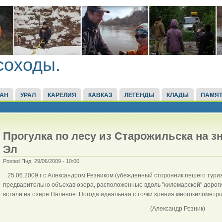
соходы.
ТАН
УРАЛ
КАРЕЛИЯ
КАВКАЗ
ЛЕГЕНДЫ
КЛАДЫ
ПАМЯТ
Прогулка по лесу из Старожильска на 
Эл
Posted Пнд, 29/06/2009 - 10:00
25.06.2009 г с Александром Резником (убежденный сторонник пешего туризм
предварительно объехав озера, расположенные вдоль "килемарской" дороги
встали на озере Паленое. Погода идеальная с точки зрения многокилометр
(Александр Резник)