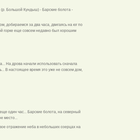
(р. Большой Кундыш) - Барские болота -
, добираемся за два часа, двигаясь на юг по
ой горке еще совсем недавно был хорошим
... На дрова начали использовать сначала
ь... В настоящее время это уже не совсем дом,
е один час... Барские болота, на северный
е место...
ое отражение неба в небольших озерцах на