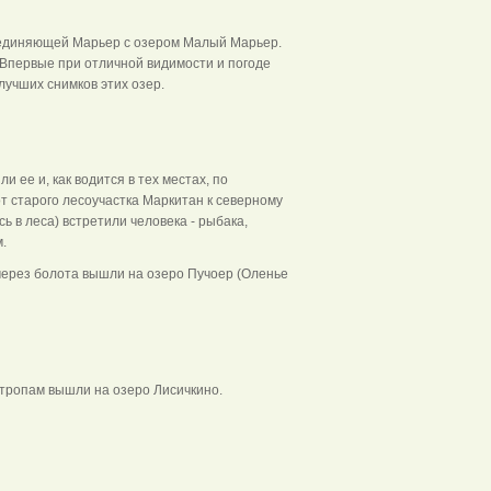
оединяющей Марьер с озером Малый Марьер.
 Впервые при отличной видимости и погоде
учших снимков этих озер.
ее и, как водится в тех местах, по
т старого лесоучастка Маркитан к северному
сь в леса) встретили человека - рыбака,
.
 через болота вышли на озеро Пучоер (Оленье
 тропам вышли на озеро Лисичкино.