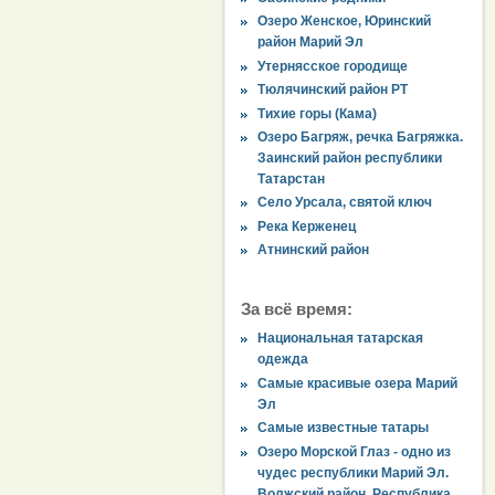
Озеро Женское, Юринский
район Марий Эл
Утернясское городище
Тюлячинский район РТ
Тихие горы (Кама)
Озеро Багряж, речка Багряжка.
Заинский район республики
Татарстан
Село Урсала, святой ключ
Река Керженец
Атнинский район
За всё время:
Национальная татарская
одежда
Самые красивые озера Марий
Эл
Самые известные татары
Озеро Морской Глаз - одно из
чудес республики Марий Эл.
Волжский район, Республика