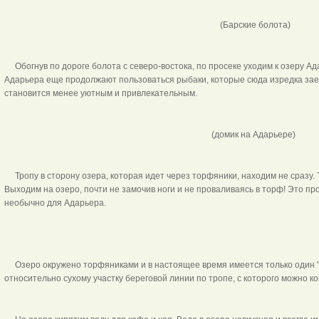
(Барские болота)
Обогнув по дороге болота с северо-востока, по просеке уходим к озеру Ад
Адарьера еще продолжают пользоваться рыбаки, которые сюда изредка заез
становится менее уютным и привлекательным.
(домик на Адарьере)
Тропу в сторону озера, которая идет через торфяники, находим не сразу. 
Выходим на озеро, почти не замочив ноги и не проваливаясь в торф! Это пр
необычно для Адарьера.
Озеро окружено торфяниками и в настоящее время имеется только один 
относительно сухому участку береговой линии по тропе, с которого можно 