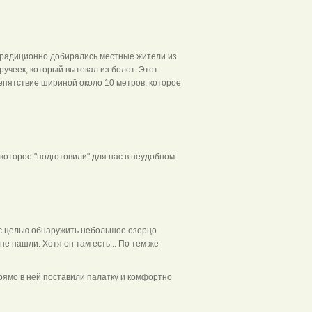
 традиционно добирались местные жители из
учеек, который вытекал из болот. Этот
епятствие шириной около 10 метров, которое
которое "подготовили" для нас в неудобном
 с целью обнаружить небольшое озерцо
е нашли. Хотя он там есть... По тем же
ямо в ней поставили палатку и комфортно