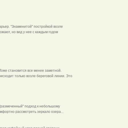
арьер. "Знаменитой" постройкой возле
жают, но вид у нее с каждым годом
Тоже становится все менее заметной.
оисходит только возле береговой линии. Это
"размеченный" подход к небольшому
комфортно рассмотреть зеркало озера...