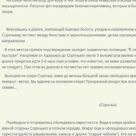
На озере кипятим воду для кофе и чая. Вода в озере невкусная и всегда 
насыщенности. Попутно фотографируем бабочек-переливниц, которые в бол
линии.
Вернувшись к дороге, огибающей Барские болота, уходим в направлении к 
Сорочьему петляет между болотами и черноольшанниками, делая огромную
направлении.
В этих местах прямое подтверждение находит знаменитая поговорка: "В лесу
быстрая". Напрямую от Адарьера до Сорочьего около 5 километров (можно идт
дороге придется идти 3-4 часа (при условии, что известно, на какие развилк
не следует). При этом на дорогах в тех местах нет никаких опознавательных 
Выходим на озеро Сорочье, имея до вечера большой запас свободного врем
комары! - ветер. Мы вдвоем на огромном озере! Прозрачный воздух при ясн
снимки...
(Сорочье)
Пообедали и отправились обследовать окрестности. Вода в озере крайне 
южной стороны Сорочьего в полном порядке. Вокруг еще и оборудовано мн
туристов удобств (умывальники, навесы и другие "старые чайники"). Кто не 