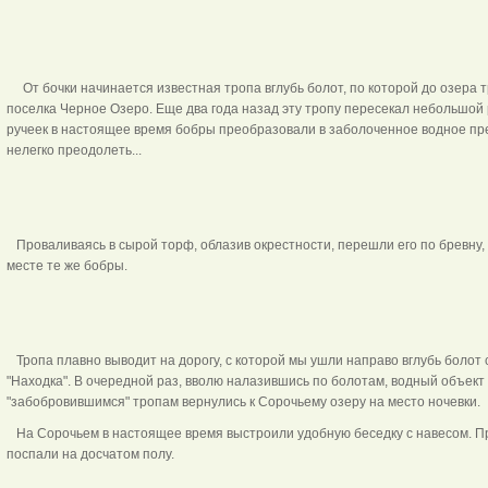
От бочки начинается известная тропа вглубь болот, по которой до озера
поселка Черное Озеро. Еще два года назад эту тропу пересекал небольшой р
ручеек в настоящее время бобры преобразовали в заболоченное водное пр
нелегко преодолеть...
Проваливаясь в сырой торф, облазив окрестности, перешли его по бревну, 
месте те же бобры.
Тропа плавно выводит на дорогу, с которой мы ушли направо вглубь болот
"Находка". В очередной раз, вволю налазившись по болотам, водный объект н
"забобровившимся" тропам вернулись к Сорочьему озеру на место ночевки.
На Сорочьем в настоящее время выстроили удобную беседку с навесом. Пр
поспали на досчатом полу.