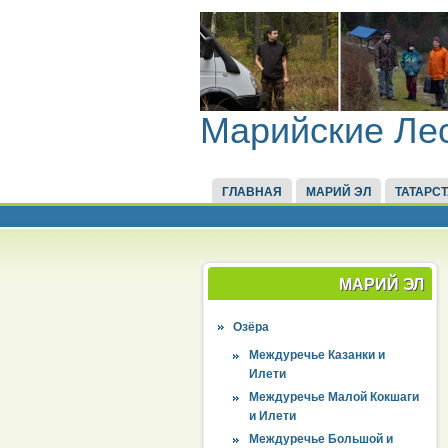
Марийские Ле
ГЛАВНАЯ
МАРИЙ ЭЛ
ТАТАРС
МАРИЙ ЭЛ
Озёра
Междуречье Казанки и
Илети
Междуречье Малой Кокшаги
и Илети
Междуречье Большой и