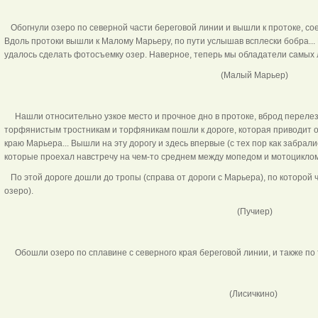
Обогнули озеро по северной части береговой линии и вышли к протоке, с
Вдоль протоки вышли к Малому Марьеру, по пути услышав всплески бобра...
удалось сделать фотосъемку озер. Наверное, теперь мы обладатели самых л
(Малый Марьер)
Нашли относительно узкое место и прочное дно в протоке, вброд перелезли 
торфянистым тростникам и торфяникам пошли к дороге, которая приводит о
краю Марьера... Вышли на эту дорогу и здесь впервые (с тех пор как забрали
которые проехал навстречу на чем-то среднем между мопедом и мотоциклом
По этой дороге дошли до тропы (справа от дороги с Марьера), по которой
озеро).
(Пучиер)
Обошли озеро по сплавине с северного края береговой линии, и также по
(Лисичкино)