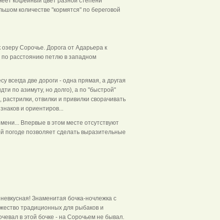
имеет кофейный цвет разной степени
ьшом количестве "кормятся" по береговой
озеру Сорочье. Дорога от Адарьера к
 по расстоянию петлю в западном
 всегда две дороги - одна прямая, а другая
и по азимуту, но долго), а по "быстрой"
и, растрилки, отвилки и привилки сворачивать
знаков и ориентиров...
ени... Впервые в этом месте отсутствуют
ой погоде позволяет сделать выразительные
невкусная! Знаменитая бочка-ночлежка с
ожество традиционных для рыбаков и
ночевал в этой бочке - на Сорочьем не бывал.