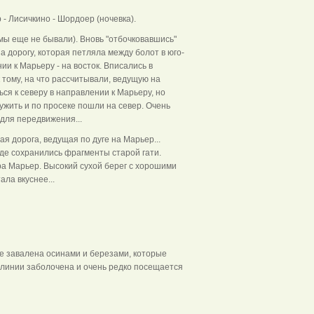
- Лисичкино - Шордоер (ночевка).
ы еще не бывали). Вновь "отбочковавшись"
а дорогу, которая петляла между болот в юго-
и к Марьеру - на восток. Вписались в
тому, на что рассчитывали, ведущую на
ься к северу в направлении к Марьеру, но
ужить и по просеке пошли на север. Очень
 для передвижения...
я дорога, ведущая по дуге на Марьер...
где сохранились фрагменты старой гати.
ра Марьер. Высокий сухой берег с хорошими
ловиях... И вода стала вкуснее...
е завалена осинами и березами, которые
 линии заболочена и очень редко посещается