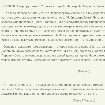
27.06.2009 маршрут: озеро Сорочье - озера Б. Марьер - М. Марьер - Пучиер 
На озеро Марьер решили идти по Черноозерской стороне (на тех дорогах м
на тропу уже с рюкзаками переправились через "боброразработки". Встали н
западном направлении. Долго надеялись, что обнаружим дорогу в направлени
магистральную лесовозную дорогу на два километра южнее, по отношению к 
восток к Черному Озеру по 92, 93, 94 кв. Несколько раз "порывались" сместит
болота казались непривлекательными. На 95 кв. терпение перестало нам сл
быстро оказались у края мохового болота без всяких троп, но "комфортного"
Одна из старых карт предсказывала, что через километр должна быть стара
Дорога обнаружилась (на новой карте лесов РМЭ ее нет), привела к болоту, 
Перешли болото и очень скоро попали в самый центр западного берега озе
условиями для стоянки. Здесь пообедали в комфортных ус
(Марьер)
Интересно отметить, что большая часть береговой линии озера в том мест
погрызли бобры. Бобров на Марьере очень много. Большая часть береговой
людьми. При большом желании и упорстве можно обнаружить и хатки...
(Малый Марьер)