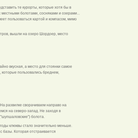
ставить те курорты, которые хотя бы в
 местными болотами, сосняками и озерами...
меет пользоваться картой и компасом, мимо
тров, вышли на озеро Шордоер, место
но вкусная, а место для стоянки самое
, которые пользовались бреднем,
во.
 На развилке сворачиваем направо на
мся на северо-запад. Не заходя в
"шупшаловские") болота.
годы клюквы стало значительно меньше.
с базы. Которая отстраивается