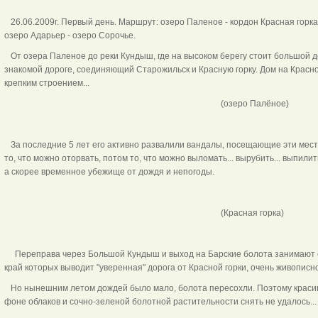
26.06.2009г. Первый день. Маршрут: озеро Паленое - кордон Красная горка 
озеро Адарьер - озеро Сорочье.
От озера Паленое до реки Кундыш, где на высоком берегу стоит большой дом
знакомой дороге, соединяющий Старожильск и Красную горку. Дом на Красн
крепким строением...
(озеро Палёное)
За последние 5 лет его активно развалили вандалы, посещающие эти места
то, что можно оторвать, потом то, что можно выломать... вырубить... выпилит
а скорее временное убежище от дождя и непогоды.
(Красная горка)
Переправа через Большой Кундыш и выход на Барские болота занимают ещ
край которых выводит "уверенная" дорога от Красной горки, очень живописно
Но нынешним летом дождей было мало, болота пересохли. Поэтому красив
фоне облаков и сочно-зеленой болотной растительности снять не удалось...