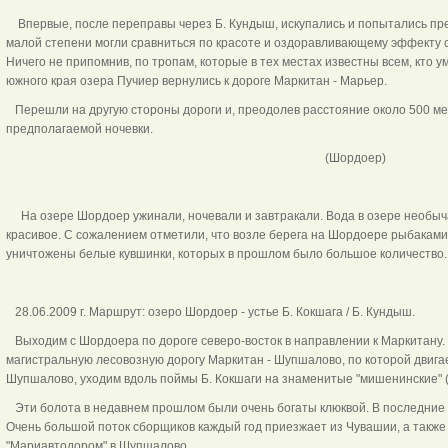
Впервые, после переправы через Б. Кундыш, искупались и попытались пред
малой степени могли сравниться по красоте и оздоравливающему эффекту с
Ничего не припомнив, по тропам, которые в тех местах известны всем, кто у
южного края озера Пучиер вернулись к дороге Маркитан - Марьер.
Перешли на другую стороны дороги и, преодолев расстояние около 500 ме
предполагаемой ночевки.
(Шордоер)
На озере Шордоер ужинали, ночевали и завтракали. Вода в озере необычай
красивое. С сожалением отметили, что возле берега на Шордоере рыбаками
уничтожены белые кувшинки, которых в прошлом было большое количест
28.06.2009 г. Маршрут: озеро Шордоер - устье Б. Кокшага / Б. Кундыш.
Выходим с Шордоера по дороге северо-восток в направлении к Маркитану.
магистральную лесовозную дорогу Маркитан - Шупшалово, по которой двигае
Шупшалово, уходим вдоль поймы Б. Кокшаги на знаменитые "мишенинские" (
Эти болота в недавнем прошлом были очень богаты клюквой. В последние 
Очень большой поток сборщиков каждый год приезжает из Чувашии, а также 
"Мариавтодором" в Шупшалово.