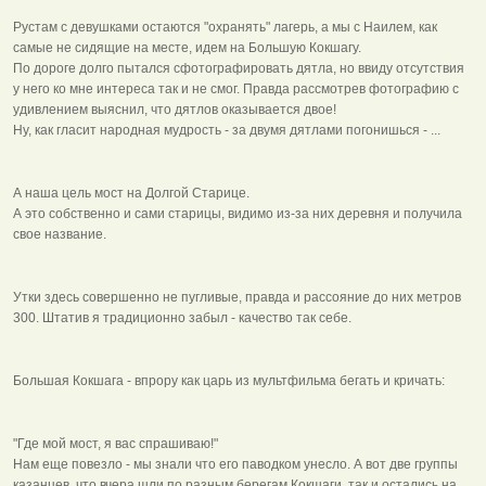
Рустам с девушками остаются "охранять" лагерь, а мы с Наилем, как
самые не сидящие на месте, идем на Большую Кокшагу.
По дороге долго пытался сфотографировать дятла, но ввиду отсутствия
у него ко мне интереса так и не смог. Правда рассмотрев фотографию с
удивлением выяснил, что дятлов оказывается двое!
Ну, как гласит народная мудрость - за двумя дятлами погонишься - ...
А наша цель мост на Долгой Старице.
А это собственно и сами старицы, видимо из-за них деревня и получила
свое название.
Утки здесь совершенно не пугливые, правда и рассояние до них метров
300. Штатив я традиционно забыл - качество так себе.
Большая Кокшага - впрору как царь из мультфильма бегать и кричать:
"Где мой мост, я вас спрашиваю!"
Нам еще повезло - мы знали что его паводком унесло. А вот две группы
казанцев, что вчера шли по разным берегам Кокшаги, так и остались на