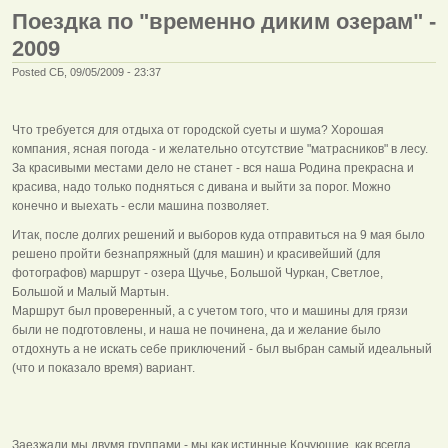
Поездка по "временно диким озерам" -
2009
Posted СБ, 09/05/2009 - 23:37
Что требуется для отдыха от городской суеты и шума? Хорошая
компания, ясная погода - и желательно отсутствие "матрасников" в лесу.
За красивыми местами дело не станет - вся наша Родина прекрасна и
красива, надо только подняться с дивана и выйти за порог. Можно
конечно и выехать - если машина позволяет.
Итак, после долгих решений и выборов куда отправиться на 9 мая было
решено пройти безнапряжный (для машин) и красивейший (для
фотографов) маршрут - озера Щучье, Большой Чуркан, Светлое,
Большой и Малый Мартын.
Маршрут был проверенный, а с учетом того, что и машины для грязи
были не подготовлены, и наша не починена, да и желание было
отдохнуть а не искать себе приключений - был выбран самый идеальный
(что и показало время) вариант.
Заезжали мы двумя группами - мы как истинные Кочующие, как всегда