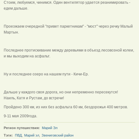
Стоим, любуемся, чинимся. Один вентилятор удается реанимировать -
едем дальше.
Проезжаем очередной "привет паркетникам" - "мост" через речку Малый
Мартын.
Последнее протискивание между деревьями в объезд лесовозной колеи,
и мы выходим на асфальт.
Ну и последнее озеро на нашем пути - Кичи-Ер.
Дальше у каждого своя дорога, но они непременно пересекутся!
Наиль, Катя и Рустам, до встречи!
Пройдено 300 км, из них без асфальта 60 км, бездорожья 400 метров.
9-11 мая 2009года.
Регион путешествия:
Марий Эл
Тэги:
ПВД
,
Марий эл
,
Звениговский район