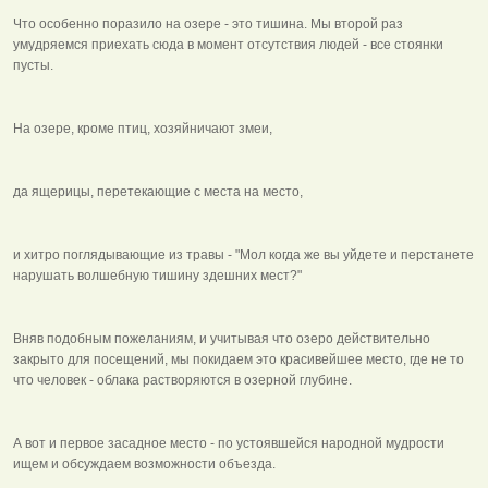
Что особенно поразило на озере - это тишина. Мы второй раз
умудряемся приехать сюда в момент отсутствия людей - все стоянки
пусты.
На озере, кроме птиц, хозяйничают змеи,
да ящерицы, перетекающие с места на место,
и хитро поглядывающие из травы - "Мол когда же вы уйдете и перстанете
нарушать волшебную тишину здешних мест?"
Вняв подобным пожеланиям, и учитывая что озеро действительно
закрыто для посещений, мы покидаем это красивейшее место, где не то
что человек - облака растворяются в озерной глубине.
А вот и первое засадное место - по устоявшейся народной мудрости
ищем и обсуждаем возможности объезда.