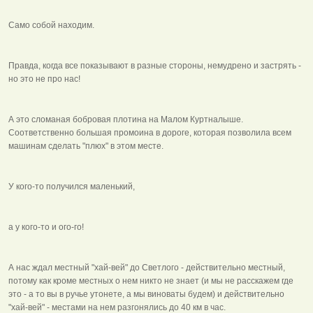
Само собой находим.
Правда, когда все показывают в разные стороны, немудрено и застрять -
но это не про нас!
А это сломаная бобровая плотина на Малом Куртналыше.
Соответственно большая промоина в дороге, которая позволила всем
машинам сделать "плюх" в этом месте.
У кого-то получился маленький,
а у кого-то и ого-го!
А нас ждал местный "хай-вей" до Светлого - действительно местный,
потому как кроме местных о нем никто не знает (и мы не расскажем где
это - а то вы в ручье утонете, а мы виноваты будем) и действительно
"хай-вей" - местами на нем разгонялись до 40 км в час.