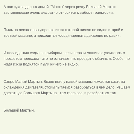
А нас ждала дорога домой. "Мосты" через речку Большой Мартын,
заставляющие очень аккуратно относится к выбору траектории.
Пыль на лесовозных дорогах, из-за которой ничего не видно второй и
третьей машине, и приходится координировать движение по рации.
И последствия езды по приборам - если первая машина с уазиковским
просветом проехала - это не означает что проедет с обычным. Особенно
когда из-за поднятой пыли ничего не видно.
Озеро Малый Мартын. Возле него у нашей машины ломается система
охлаждения двигателя, стоим пытаемся разобраться в чем дело. Решаем
доехать до Большого Мартына - там красивее, и разобраться там.
Большой Мартын.