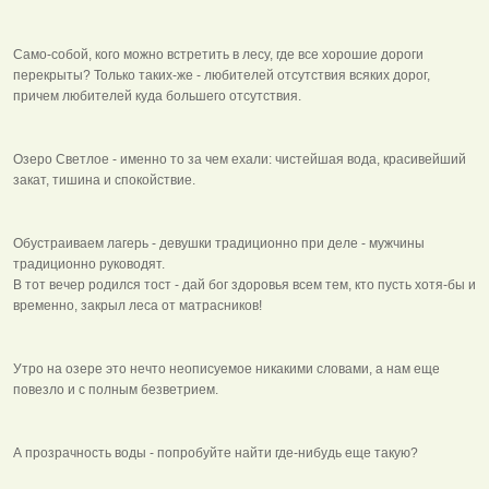
Само-собой, кого можно встретить в лесу, где все хорошие дороги
перекрыты? Только таких-же - любителей отсутствия всяких дорог,
причем любителей куда большего отсутствия.
Озеро Светлое - именно то за чем ехали: чистейшая вода, красивейший
закат, тишина и спокойствие.
Обустраиваем лагерь - девушки традиционно при деле - мужчины
традиционно руководят.
В тот вечер родился тост - дай бог здоровья всем тем, кто пусть хотя-бы и
временно, закрыл леса от матрасников!
Утро на озере это нечто неописуемое никакими словами, а нам еще
повезло и с полным безветрием.
А прозрачность воды - попробуйте найти где-нибудь еще такую?