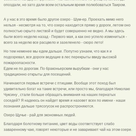
опоздали, но зато дали всем остальным время полюбоваться Таиром.
А у нас в это время было другое озеро - Шум-ер. Проехать мимо него
нельзя - несмотря на то, что озеро находится прямо у дороги, летом оно
полностью скрыто листвой и будет совершенно не видно. А мы здесь
были всего неделю назад - Первого мая, а как оно успело измениться -
всего за неделю все расцвело и зазеленело - скоро лето!
Но тем неменее мы едем дальше. Попутно узнаем, что как я и
подозревал, все дороги ведущие в лес перекрыты ввиду высокой
пожароопасности.
Едем не по дорогам. По браконьерским вырубкам - они у нас
традиционно открыты для посещений.
Начинаются первые встречи с птицами. Вообще этот поход был
удивительно богат на такие встречи, или просто мы, благодаря Николаю
Чуксину , стали больше обращать внимания на наших пернатых
соседей? Я надеюсь он найдет время и назовет всех по имени - наши
познания дальше трясогусок не распростроняются.
Озеро Щучье - рай для экономных людей.
Благодаря болотному питанию, цвет воды соответствует слабо
заваренному чаю, говорят некоторые и не заваривают чай на этом озере.