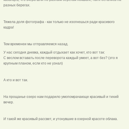
разных берегах.
Тяжела доля фотографа - как только не изогнешься ради красивого
кадра!
Тем временеи мы отправляемся назад.
У нас сегодня дневка, каждый отдыхает как хочет, кто вот так:
С веслом вставать после переворота каждый умеет, а вот без? (это я
крупным планом, если кто не узнал)
А кто и вот так.
На прощанье озеро нам подарило умопомрачающе красивый и тихий
вечер.
И такой же красивый рассвет, и утонувшие в озерной красоте облака.