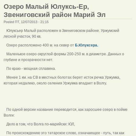
Озеро Малый Юлуксь-Ер,
Звениговский район Марий Эл
Posted ПТ, 12/07/2013 - 21:15
Юлуксьер Малый расположен в Звениговском районе. Уржумский
лесной участок, 90 кв.
Озеро расположено 400 м. на север от
Б.Юлуксера.
Маленькое озеро округлой формы 200-250 м. в диаметре. Данных о
глубине и прозрачности нет.
По краю - мощная сплавина.
Менее 1 км. на СВ в местных болотах берет исток речка Уржумка,
которая недалеко, около селения Уржумка впадает в Волгу.
По одной версии название переводится, как заросшее озеро в пойме
Волги:
Дело в том, что Волга по-марийски: ЮЛ,
По происхождению это татарское слово, означающее - путь, так как