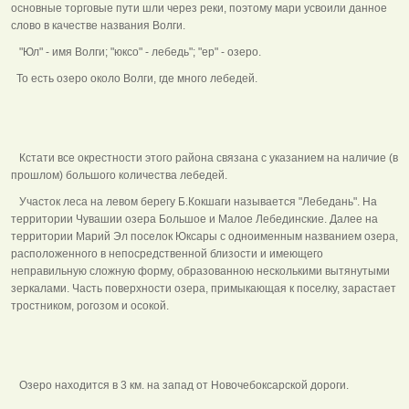
основные торговые пути шли через реки, поэтому мари усвоили данное
слово в качестве названия Волги.
"Юл" - имя Волги; "юксо" - лебедь"; "ер" - озеро.
То есть озеро около Волги, где много лебедей.
Кстати все окрестности этого района связана с указанием на наличие (в
прошлом) большого количества лебедей.
Участок леса на левом берегу Б.Кокшаги называется "Лебедань". На
территории Чувашии озера Большое и Малое Лебединские. Далее на
территории Марий Эл поселок Юксары с одноименным названием озера,
расположенного в непосредственной близости и имеющего
неправильную сложную форму, образованною несколькими вытянутыми
зеркалами. Часть поверхности озера, примыкающая к поселку, зарастает
тростником, рогозом и осокой.
Озеро находится в 3 км. на запад от Новочебоксарской дороги.