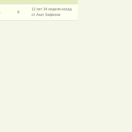
12 лет 34 недели назад
1
8
от Ахат Хафизов