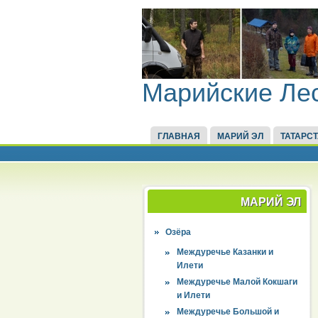
Марийские Ле
ГЛАВНАЯ
МАРИЙ ЭЛ
ТАТАРС
МАРИЙ ЭЛ
Озёра
Междуречье Казанки и
Илети
Междуречье Малой Кокшаги
и Илети
Междуречье Большой и