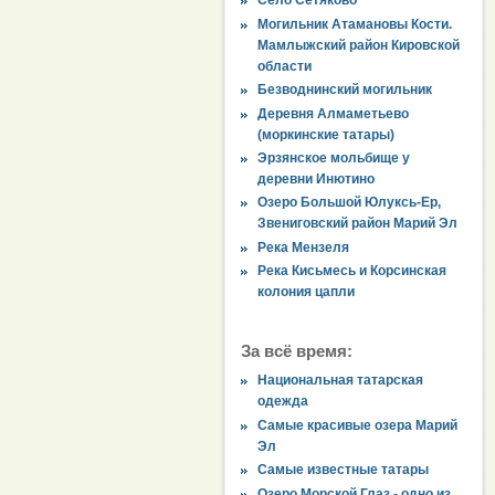
Село Сетяково
Могильник Атамановы Кости.
Мамлыжский район Кировской
области
Безводнинский могильник
Деревня Алмаметьево
(моркинские татары)
Эрзянское мольбище у
деревни Инютино
Озеро Большой Юлуксь-Ер,
Звениговский район Марий Эл
Река Мензеля
Река Кисьмесь и Корсинская
колония цапли
За всё время:
Национальная татарская
одежда
Самые красивые озера Марий
Эл
Самые известные татары
Озеро Морской Глаз - одно из