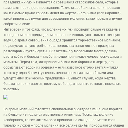
праздника «Учук» начинается с совещания старожилов села, которые
намечают период его проведения. Также старейшины селения решают:
как и сколько нужно собрать денег на жертвенного бычка (или барашка),
какой инвентарь нужен для совершения моления, какие продукты нужно
собрать на селе.
Интересен и тот факт, что моление «Учук» проводят самые уважаемые
женщины-молельщицы, для моления они используют только ключевую
воду. Во время совершения обряда хранится торжественное молчание,
не допускается употребление алкогольных напитков, нет праздных
разговоров и пустой суеты. Обязательно у молельного места должны
расти дуб или береза – так боги лучше принимают человеческие дары и
молитвы. Перед тем, как принести бычка или барашка в жертву, его
обрызгивают водой из родника – если животное отряхивается – такая
жертва угодна богам (тут очень точная аналогия с марийскими или
удмуртскими языческими традициями). Бывают случаи, когда жертва
богами не принимается, поэтому к обрядам принято готовить несколько
животных.
Во время молений готовится специальная обрядовая каша, она варится
на бульоне из-под мяса жертвенных животных. Поскольку моление
«соборное», то все жители села приносят на священное место свои
тарелки и ложки – после моления все селяне как бы приобщаются общей