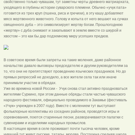
свойственно только чувашам, тут заметны черты древнего матриархата,
уходящего в глубины истории суварского племени. Обычно «учук пата»
готовится из трех круп (пшена, риса и гречихи), в эту кашу добавляют
мясо жертвенного животного. Голову и копыта от него вешают на сучках
священного дуба – это символизирует жертву богам. Прошлогоднюю
«жертву» с дуба снимают и закапывают в землю вместе со шкурой и
хвостом – это как бы дар подземному миру усопших предков.
В советское время были запреты на такие моления, даже районное
начальство давало выговоры председателю и другим руководителям за
то, что они не препятствуют проведению языческих праздников. Но до
прямых репрессий не доходило, а все жители села так или иначе
принимали участие в обрядах.
Уже во времена новой России - Учук снова стал активно праздноваться
жителями Суркино, при этом данные обряды стали частью чувашского
народного фестиваля, официально проводимого в Закамье (фестиваль
«Учук» учрежден в 2007 году). Вместе с молением тут выступают
фольклорные коллективы из соседних районов, проводятся игры и
соревнования, поются старинные песни, разворачиваются палатки с
сувенирами и изделиями народных промыслов.
В настоящее время в селе проживает почти тысяча человек, кроме
чувашей тут живут русские, татары, мордва. Построена средняя школа,