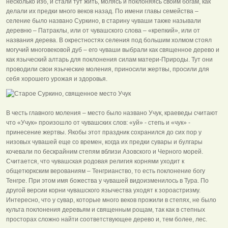
несколько изб, и стали тут жить, молясь и поклоняясь своим богам, как
делали их предки много веков назад. По имени главы семейства –
селение было названо Суркино, в старину чуваши также называли
деревню – Патраклы, или от чувашского слова – «крепкий», или от
названия дерева. В окрестностях селения под большим холмом стоял
могучий многовековой дуб – его чуваши выбрали как священное дерево и
как языческий алтарь для поклонения силам матери-Природы. Тут они
проводили свои языческие моления, приносили жертвы, просили для
себя хорошего урожая и здоровья.
В честь главного моления – место было названо Учук, краеведы считают
что «Учук» произошло от чувашских слов: «уй» - степь и «чук» -
принесение жертвы. Якобы этот праздник сохранился до сих пор у
низовых чувашей еще со времен, когда их предки сувары и булгары
кочевали по бескрайним степям вблизи Азовского и Черного морей.
Считается, что чувашская родовая религия корнями уходит к
общетюркским верованиям – Тенгрианство, то есть поклонение богу
Тенгре. При этом имя божества у чувашей видоизменилось в Тура. По
другой версии корни чувашского язычества уходят к зороастризму.
Интересно, что у сувар, которые много веков прожили в степях, не было
культа поклонения деревьям и священным рощам, так как в степных
просторах сложно найти соответствующее дерево и, тем более, лес.