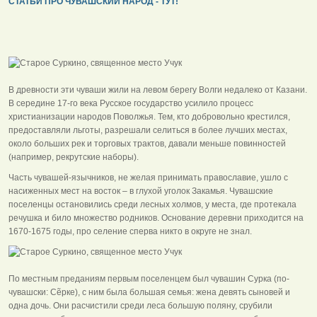
СТАТЬИ ПРО ЧУВАШСКИЙ НАРОД - ТУТ!
В древности эти чуваши жили на левом берегу Волги недалеко от Казани.
В середине 17-го века Русское государство усилило процесс
христианизации народов Поволжья. Тем, кто добровольно крестился,
предоставляли льготы, разрешали селиться в более лучших местах,
около больших рек и торговых трактов, давали меньше повинностей
(например, рекрутские наборы).
Часть чувашей-язычников, не желая принимать православие, ушло с
насиженных мест на восток – в глухой уголок Закамья. Чувашские
поселенцы остановились среди лесных холмов, у места, где протекала
речушка и било множество родников. Основание деревни приходится на
1670-1675 годы, про селение сперва никто в округе не знал.
По местным преданиям первым поселенцем был чувашин Сурка (по-
чувашски: Сẽрке), с ним была большая семья: жена девять сыновей и
одна дочь. Они расчистили среди леса большую поляну, срубили