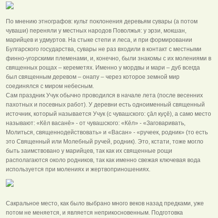
По мнению этнографов: культ поклонения деревьям сувары (а потом
чуваши) переняли у местных народов Поволжья: у эрзи, мокшан,
марийцев и удмуртов. На стыке степи и леса, и при формировании
Булгарского государства, сувары не раз входили в контакт с местными
финно-угорскими племенами, и, конечно, были знакомы с их молениями в
священных рощах – кереметях. Именно у мордвы и мари – дуб всегда
был священным деревом – онапу – через которое земной мир
соединялся с миром небесным.
Сам праздник Учук обычно проводился в начале лета (после весенних
пахотных и посевных работ). У деревни есть одноименный священный
источник, который называется Учук (с чувашского: çāл куçē), а само место
называют: «Кēл васанē» - от чувашского: «Кēл» - «Заговаривать,
Молиться, священнодействовать» и «Васан» - «ручеек, родник» (то есть
это Священный или Молебный ручей, родник). Это, кстати, тоже могло
быть заимствовано у марийцев, так как их священные рощи
располагаются около родников, так как именно свежая ключевая вода
используется при молениях и жертвоприношениях.
Сакральное место, как было выбрано много веков назад предками, уже
потом не меняется, и является неприкосновенным. Подготовка