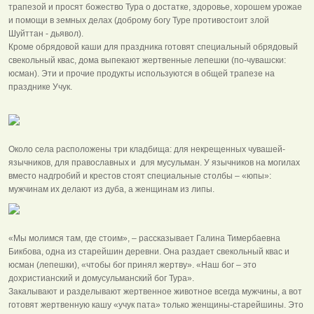
трапезой и просят божество Тура о достатке, здоровье, хорошем урожае
и помощи в земных делах (доброму богу Туре противостоит злой
Шуйттан - дьявол).
Кроме обрядовой каши для праздника готовят специальный обрядовый
свекольный квас, дома выпекают жертвенные лепешки (по-чувашски:
юсман). Эти и прочие продукты используются в общей трапезе на
празднике Учук.
Около села расположены три кладбища: для некрещенных чувашей-
язычников, для православных и для мусульман. У язычников на могилах
вместо надгробий и крестов стоят специальные столбы – «юпы»:
мужчинам их делают из дуба, а женщинам из липы.
«Мы молимся там, где стоим», – рассказывает Галина Тимербаевна
Бикбова, одна из старейшин деревни. Она раздает свекольный квас и
юсман (лепешки), «чтобы бог принял жертву». «Наш бог – это
дохристианский и домусульманский бог Тура».
Закалывают и разделывают жертвенное животное всегда мужчины, а вот
готовят жертвенную кашу «учук пата» только женщины-старейшины. Это