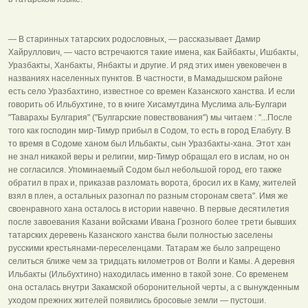
— В старинных татарских родословных, — рассказывает Дамир
Хайруллович, — часто встречаются такие имена, как Байбакты, Ишбакты,
Уразбакты, Ханбакты, Янбакты и другие. И ряд этих имен увековечен в
названиях населенных пунктов. В частности, в Мамадышском районе
есть село Уразбахтино, известное со времен Казанского ханства. И если
говорить об Ильбухтине, то в книге Хисамутдина Муслима аль-Булгари
"Таварахы Булгария" ("Булгарские повествования") мы читаем : "...После
того как господин мир-Тимур прибыл в Содом, то есть в город Елабугу. В
то время в Содоме ханом был Ильбакты, сын Уразбакты-хана. Этот хан
не знал никакой веры и религии, мир-Тимур обращал его в ислам, но он
не согласился. Упоминаемый Содом был небольшой город, его также
обратил в прах и, приказав разломать ворота, бросил их в Каму, жителей
взял в плен, а остальных разогнал по разным сторонам света". Имя же
своенравного хана осталось в истории навечно. В первые десятилетия
после завоевания Казани войсками Ивана Грозного более трети бывших
татарских деревень Казанского ханства были полностью заселены
русскими крестьянами-переселенцами. Татарам же было запрещено
селиться ближе чем за тридцать километров от Волги и Камы. А деревня
Ильбакты (Ильбухтино) находилась именно в такой зоне. Со временем
она осталась внутри Закамской оборонительной черты, а с вынужденным
уходом прежних жителей появились бросовые земли — пустоши.