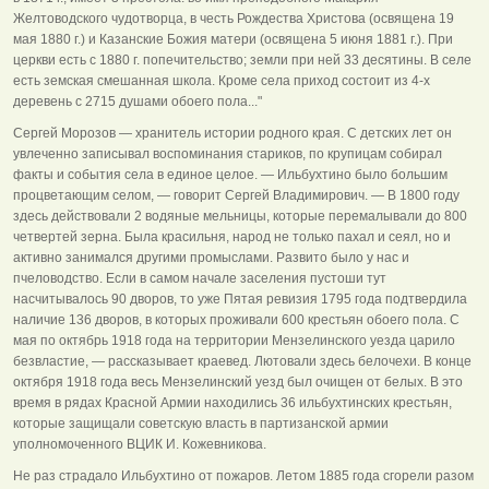
Желтоводского чудотворца, в честь Рождества Христова (освящена 19
мая 1880 г.) и Казанские Божия матери (освящена 5 июня 1881 г.). При
церкви есть с 1880 г. попечительство; земли при ней 33 десятины. В селе
есть земская смешанная школа. Кроме села приход состоит из 4-х
деревень с 2715 душами обоего пола..."
Сергей Морозов — хранитель истории родного края. С детских лет он
увлеченно записывал воспоминания стариков, по крупицам собирал
факты и события села в единое целое. — Ильбухтино было большим
процветающим селом, — говорит Сергей Владимирович. — В 1800 году
здесь действовали 2 водяные мельницы, которые перемалывали до 800
четвертей зерна. Была красильня, народ не только пахал и сеял, но и
активно занимался другими промыслами. Развито было у нас и
пчеловодство. Если в самом начале заселения пустоши тут
насчитывалось 90 дворов, то уже Пятая ревизия 1795 года подтвердила
наличие 136 дворов, в которых проживали 600 крестьян обоего пола. С
мая по октябрь 1918 года на территории Мензелинского уезда царило
безвластие, — рассказывает краевед. Лютовали здесь белочехи. В конце
октября 1918 года весь Мензелинский уезд был очищен от белых. В это
время в рядах Красной Армии находились 36 ильбухтинских крестьян,
которые защищали советскую власть в партизанской армии
уполномоченного ВЦИК И. Кожевникова.
Не раз страдало Ильбухтино от пожаров. Летом 1885 года сгорели разом