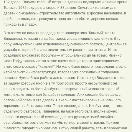
132 двора. Погулял красный петух на здешних подворьях и в наше время.
Только в 1972 году дотла сгорели 38 домов. Опустошительным для
деревни оказалось и строительство автогиганта. Взрослое население, и
особенно молодежь, рванули в город на заработки, деревня начала
приходить в упадок.
Это время на памяти председателя кооператива "Камский" Фоата
Вилданова, который тогда был здесь управляющим отделением. В ту
пору Ильбухтино было отделением одноименного совхоза, центральная
усадьба которого была на значительном расстоянии от села. И это
создавало множество проблем — от социальных до бытовых. Именно
Фоат Габдулхакович стал в свое время инициатором присоединения
этого села к совхозу "Камский". Но мало было просто присоединить село
к той сельской инфраструктуре, которая уже сложилась в тогдашнем
совхозе. Нужна была работа для крестьян. И вот тогда Вилданов взялся
за задачу, которую многие в ту пору сочли просто несбыточной : он
решил создать на базе Ильбухтина современный молочнотоварный
комплекс, который дал бы работу селянам. А их сегодня более двух с
половиной сотен в ста дворах. Начали с восстановления небольшого
коровника, работа закипела. То, как возрождалось Ильбухтино, — тема
отдельного разговора. Наверное, на базе этого села вполне можно
провести поучительный семинар для тех руководителей хозяйств
республики, которые сетуют на убыточность своей отрасли. Пример
"Камского" говорит об обратном. Есть у людей работа, есть и заработная