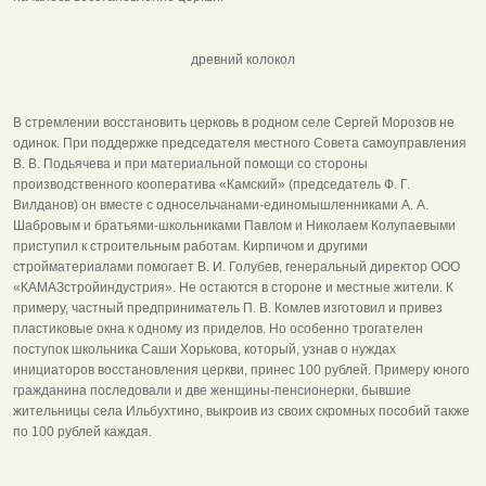
древний колокол
В стремлении восстановить церковь в родном селе Сергей Морозов не
одинок. При поддержке председателя местного Совета самоуправления
В. В. Подьячева и при материальной помощи со стороны
производственного кооператива «Камский» (председатель Ф. Г.
Вилданов) он вместе с односельчанами-единомышленниками А. А.
Шабровым и братьями-школьниками Павлом и Николаем Колупаевыми
приступил к строительным работам. Кирпичом и другими
стройматериалами помогает В. И. Голубев, генеральный директор ООО
«КАМАЗстройиндустрия». Не остаются в стороне и местные жители. К
примеру, частный предприниматель П. В. Комлев изготовил и привез
пластиковые окна к одному из приделов. Но особенно трогателен
поступок школьника Саши Хорькова, который, узнав о нуждах
инициаторов восстановления церкви, принес 100 рублей. Примеру юного
гражданина последовали и две женщины-пенсионерки, бывшие
жительницы села Ильбухтино, выкроив из своих скромных пособий также
по 100 рублей каждая.