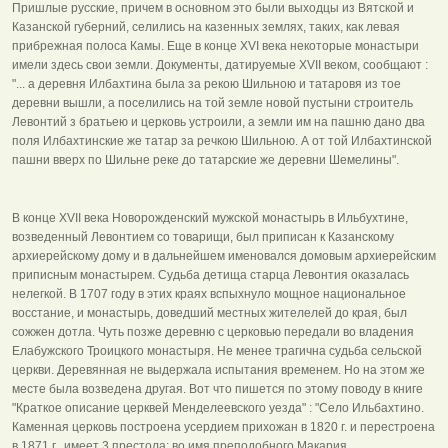
Пришлые русские, причем в основном это были выходцы из Вятской и
Казанской губерний, селились на казенных землях, таких, как левая
прибрежная полоса Камы. Еще в конце XVI века некоторые монастыри
имели здесь свои земли. Документы, датируемые XVII веком, сообщают :
"... а деревня Илбахтина была за рекою Шильною и татаровя из тое
деревни вышли, а поселились на той земле новой пустыни строитель
Левонтий з братьею и церковь устроили, а земли им на пашню дано два
поля Илбахтинские же татар за речкою Шильною. А от той Илбахтинской
пашни вверх по Шильне реке до татарские же деревни Шемелины".
В конце XVII века Новорожденский мужской монастырь в Ильбухтине,
возведенный Левонтием со товарищи, был приписан к Казанскому
архиерейскому дому и в дальнейшем именовался домовым архиерейским
приписным монастырем. Судьба детища старца Левонтия оказалась
нелегкой. В 1707 году в этих краях вспыхнуло мощное национальное
восстание, и монастырь, доведший местных жителелей до края, был
сожжен дотла. Чуть позже деревню с церковью передали во владения
Елабужского Троицкого монастыря. Не менее трагична судьба сельской
церкви. Деревянная не выдержала испытания временем. Но на этом же
месте была возведена другая. Вот что пишется по этому поводу в книге
"Краткое описание церквей Менделеевского уезда" : "Село Ильбахтино.
Каменная церковь построена усердием прихожан в 1820 г. и перестроена
в 1871 г., имеет 3 престола: во имя преподобного Макария