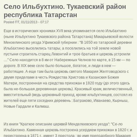
Село Ильбухтино. Тукаевский район
республика Татарстан
Posted ПТ, 01/11/2013 - 07:17
Еще в исторических хрониках ХVII века упоминается село Ильбахтино
(ныне Ильбухтино Тукаевского района Татарстана) Макарьевской волости
Мензелинского уезда Уфимской губернии : "В 1650 из татарской деревни
Ильбахтино выселились татары, а поселились на той земле новой
пустыни строитель старец Левонтий и трое братьев и церковь устроили
...." Село находится в 8 км от Набережных Челнов по карте, в 15 км — по
дороге. В XIX веке село было большое, богатое, и люди в нем —
работящие. А еще там была церковь святого Макария Желтоводского с
двумя приделами в честь Рождества Христова и Казанския Божия
Матери, построенная на средства прихожан в 1820 году (до этого здесь
была не-большая деревянная церковь). Красивый храм, величественный,
вместительный (ведь церковный приход, кроме ильбухтинцев, состоял из
жителей еще пяти соседних деревень : Батраково, Иванаево, Кырныш,
Новые Гардали и Калмаш.
Из книги "Краткое описание церквей Менделеевского уезда": "Се-ло
Ильбахтино. Каменная церковь построена усердием прихожан в 1820 г. и
перестроена в 1871 г., имеет 3 престола : во имя преподобного Макария