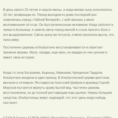
В день своего 20-летия я нашла иконы, а когда моему сыну исполнилось
20 лет, возвращаю их. Перед выходом из дома последний раз
помолилась перед «Тайной Вечерей», с ней связаны у меня
воспоминания об отце. Он был религиозным человеком. Когда заболел и
лежал в больнице, я зажгла свечу перед иконой и стала просить Бога о
его выздоровлении. Свеча сразу же потухла, и меня пронзила мысль, что
папа умер.
Постепенно церковь в Ильбухтино восстанавливается и обретает
прежние формы. Мало, правда, еще икон, но каждая из них ценная и
имеет свою историю.
Когда-то села Батраково, Кырныш, Иванаево, Крещеные Гардали,
Ильбухтино входили в один приход. В Ильбухтинской церкви крестили,
венчали и отпевали. Реставратор Анатолий Шабров и краевед Сергей
Морозов пытаются вернуть храму былой вид. Частично церковь
восстановлена, но до полной реставрации еще далеко. Нужны большие
средства. Ильбухтинцы живут надеждой, что этот день когда-нибудь
настанет.
СТАТЬЯ Гамира ГАДЕЛЬШИНА "Республика Татарстан, 27 января 2005 г.