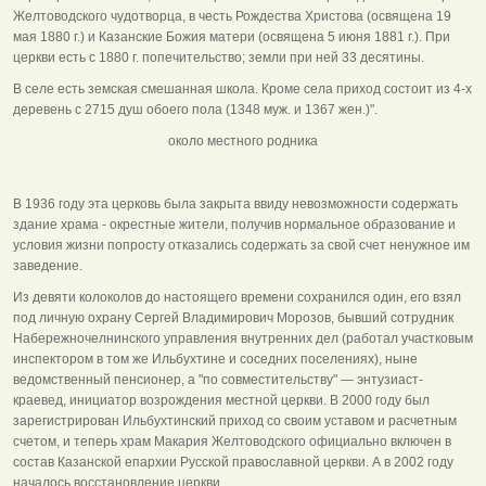
Желтоводского чудотворца, в честь Рождества Христова (освящена 19
мая 1880 г.) и Казанские Божия матери (освящена 5 июня 1881 г.). При
церкви есть с 1880 г. попечительство; земли при ней 33 десятины.
В селе есть земская смешанная школа. Кроме села приход состоит из 4-х
деревень с 2715 душ обоего пола (1348 муж. и 1367 жен.)".
около местного родника
В 1936 году эта церковь была закрыта ввиду невозможности содержать
здание храма - окрестные жители, получив нормальное образование и
условия жизни попросту отказались содержать за свой счет ненужное им
заведение.
Из девяти колоколов до настоящего времени сохранился один, его взял
под личную охрану Сергей Владимирович Морозов, бывший сотрудник
Набережночелнинского управления внутренних дел (работал участковым
инспектором в том же Ильбухтине и соседних поселениях), ныне
ведомственный пенсионер, а "по совместительству" — энтузиаст-
краевед, инициатор возрождения местной церкви. В 2000 году был
зарегистрирован Ильбухтинский приход со своим уставом и расчетным
счетом, и теперь храм Макария Желтоводского официально включен в
состав Казанской епархии Русской православной церкви. А в 2002 году
началось восстановление церкви.