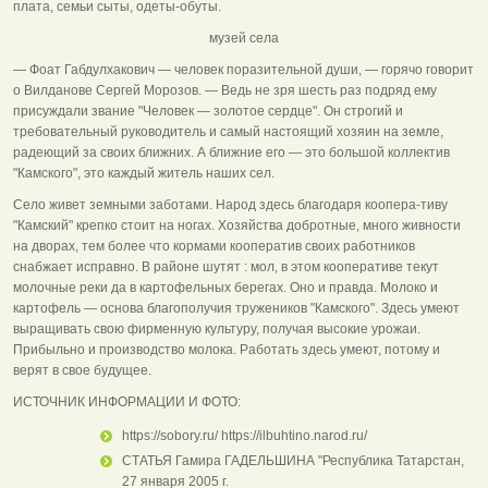
плата, семьи сыты, одеты-обуты.
музей села
— Фоат Габдулхакович — человек поразительной души, — горячо говорит
о Вилданове Сергей Морозов. — Ведь не зря шесть раз подряд ему
присуждали звание "Человек — золотое сердце". Он строгий и
требовательный руководитель и самый настоящий хозяин на земле,
радеющий за своих ближних. А ближние его — это большой коллектив
"Камского", это каждый житель наших сел.
Село живет земными заботами. Народ здесь благодаря коопера-тиву
"Камский" крепко стоит на ногах. Хозяйства добротные, много живности
на дворах, тем более что кормами кооператив своих работников
снабжает исправно. В районе шутят : мол, в этом кооперативе текут
молочные реки да в картофельных берегах. Оно и правда. Молоко и
картофель — основа благополучия тружеников "Камского". Здесь умеют
выращивать свою фирменную культуру, получая высокие урожаи.
Прибыльно и производство молока. Работать здесь умеют, потому и
верят в свое будущее.
ИСТОЧНИК ИНФОРМАЦИИ И ФОТО:
https://sobory.ru/ https://ilbuhtino.narod.ru/
СТАТЬЯ Гамира ГАДЕЛЬШИНА "Республика Татарстан,
27 января 2005 г.