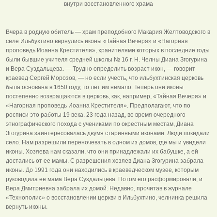
внутри восстановленного храма
Вчера в родную обитель — храм преподобного Макария Желтоводского в
селе Ильбухтино вернулись иконы «Тайная Вечеря» и «Нагорная
проповедь Иоанна Крестителя», хранителями которых в последние годы
были бывшие учителя средней школы № 16 г. Н. Челны Диана Згогурина
и Вера Суздальцева. — Трудно определить возраст икон, — говорит
краевед Сергей Морозов, — но если учесть, что ильбухтинская церковь
была основана в 1650 году, то лет им немало. Теперь они иконы
постепенно возвращаются в церковь, как, например, «Тайная Вечеря» и
«Нагорная проповедь Иоанна Крестителя». Предполагают, что по
росписи это работы 19 века. 23 года назад, во время очередного
этнографического похода с учениками по окрестным местам, Диана
Згогурина заинтересовалась двумя старинными иконами. Люди покидали
село. Нам разрешили переночевать в одном из домов, где мы и увидели
иконы. Хозяева нам сказали, что они принадлежали их бабушке, а ей
достались от ее мамы. С разрешения хозяев Диана Згогурина забрала
иконы. До 1991 года они находились в краеведческом музее, которым
руководила ее мама Вера Суздальцева. Потом его расформировали, и
Вера Дмитриевна забрала их домой. Недавно, прочитав в журнале
«Технополис» о восстановлении церкви в Ильбухтино, челнинка решила
вернуть иконы.