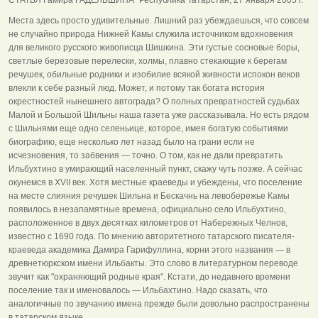
Места здесь просто удивительные. Лишний раз убеждаешься, что совсем
не случайно природа Нижней Камы служила источником вдохновения
для великого русского живописца Шишкина. Эти густые сосновые боры,
светлые березовые перелески, холмы, плавно стекающие к берегам
речушек, обильные родники и изобилие всякой живности испокон веков
влекли к себе разный люд. Может, и потому так богата история
окрестностей нынешнего автограда? О полных превратностей судьбах
Малой и Большой Шильны наша газета уже рассказывала. Но есть рядом
с Шильнями еще одно селеньице, которое, имея богатую событиями
биографию, еще несколько лет назад было на грани если не
исчезновения, то забвения — точно. О том, как не дали превратить
Ильбухтино в умирающий населенный пункт, скажу чуть позже. А сейчас
окунемся в XVII век. Хотя местные краеведы и убеждены, что поселение
на месте слияния речушек Шильна и Бескачнь на левобережье Камы
появилось в незапамятные времена, официально село Ильбухтино,
расположенное в двух десятках километров от Набережных Челнов,
известно с 1690 года. По мнению авторитетного татарского писателя-
краеведа академика Дамира Гарифуллина, корни этого названия — в
древнетюркском имени Ильбакты. Это слово в литературном переводе
звучит как "охраняющий родные края". Кстати, до недавнего времени
поселение так и именовалось — Ильбахтино. Надо сказать, что
аналогичные по звучанию имена прежде были довольно распространены
в татарском языке.