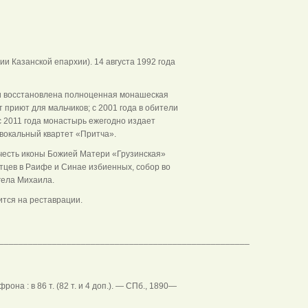
и Казанской епархии). 14 августа 1992 года
 и восстановлена полноценная монашеская
 приют для мальчиков; с 2001 года в обители
с 2011 года монастырь ежегодно издает
вокальный квартет «Притча».
 честь иконы Божией Матери «Грузинская»
отцев в Раифе и Синае избиенных, собор во
гела Михаила.
ится на реставрации.
____________________________________________________
на : в 86 т. (82 т. и 4 доп.). — СПб., 1890—