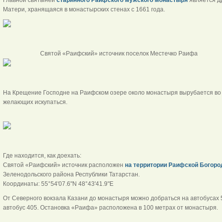
Матери, хранящаяся в монастырских стенах с 1661 года.
Святой «Раифский» источник поселок Ме
На Крещение Господне на Раифском озере около монастыря вырубается во л
желающих искупаться.
Где находится, как доехать:
Святой «Раифский» источник расположен
на территории Раифской Богоро
Зеленодольского района Республики Татарстан.
Координаты: 55°54'07.6"N 48°43'41.9"E
От Северного вокзала Казани до монастыря можно добраться на автобусах 
автобус 405. Остановка «Раифа» расположена в 100 метрах от монастыря.