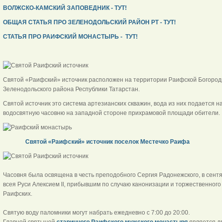
ВОЛЖСКО-КАМСКИЙ ЗАПОВЕДНИК - ТУТ!
ОБЩАЯ СТАТЬЯ ПРО ЗЕЛЕНОДОЛЬСКИЙ РАЙОН РТ - ТУТ!
СТАТЬЯ ПРО РАИФСКИЙ МОНАСТЫРЬ - ТУТ!
Святой «Раифский» источник расположен на территории Раифской Богороди
Зеленодольского района Республики Татарстан.
Святой источник это система артезианских скважин, вода из них подается 
водосвятную часовню на западной стороне прихрамовой площади обители.
Святой «Раифский» источник поселок Местечко Раифа
Часовня была освящена в честь преподобного Сергия Радонежского, в сент
всея Руси Алексием II, прибывшим по случаю канонизации и торжественног
Раифских.
Святую воду паломники могут набрать ежедневно с 7:00 до 20:00.
Главной святыней
старинного Раифского мужского монастыря
является д