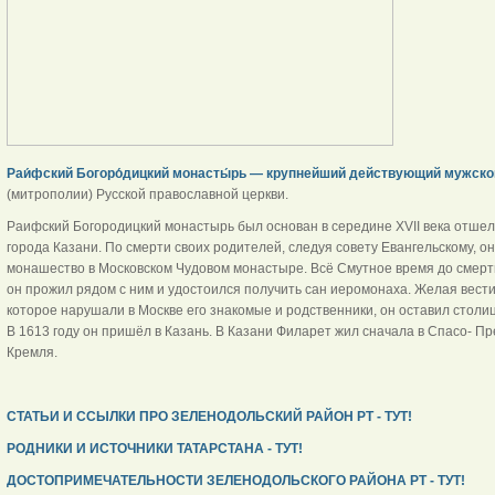
Раи́фский Богоро́дицкий монасты́рь — крупнейший действующий мужск
(митрополии) Русской православной церкви.
Раифский Богородицкий монастырь был основан в середине XVII века отшель
города Казани. По смерти своих родителей, следуя совету Евангельскому, о
монашество в Московском Чудовом монастыре. Всё Смутное время до смерти
он прожил рядом с ним и удостоился получить сан иеромонаха. Желая вести
которое нарушали в Москве его знакомые и родственники, он оставил столиц
В 1613 году он пришёл в Казань. В Казани Филарет жил сначала в Спасо- 
Кремля.
СТАТЬИ И ССЫЛКИ ПРО ЗЕЛЕНОДОЛЬСКИЙ РАЙОН РТ - ТУТ!
РОДНИКИ И ИСТОЧНИКИ ТАТАРСТАНА - ТУТ!
ДОСТОПРИМЕЧАТЕЛЬНОСТИ ЗЕЛЕНОДОЛЬСКОГО РАЙОНА РТ - ТУТ!