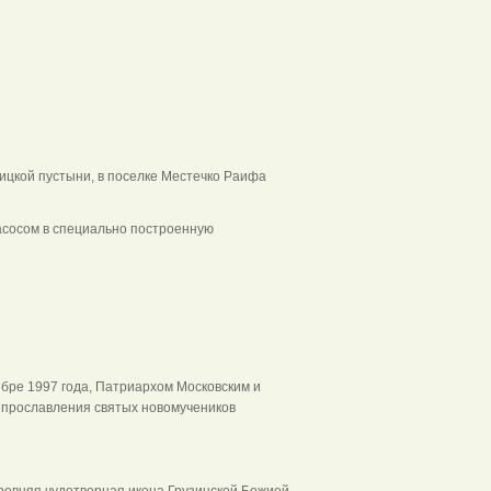
цкой пустыни, в поселке Местечко Раифа
насосом в специально построенную
ябре 1997 года, Патриархом Московским и
о прославления святых новомучеников
ревняя чудотворная икона Грузинской Божией