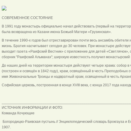
СОВРЕМЕННОЕ СОСТОЯНИЕ
В 1991 году монастырь официально начал действовать (первый на территори
была возвращена из Казани икона Божьей Матери «Грузинская».
В течение 1990-х годов был отреставрирован почти весь ансамбль обители
жизнь. Братия насчитывает сегодня до 30 человек. При монастыре действует
выходит газета «Раифский Вестник» с приложение для детей «Светлячок», 
сборник "Раифский Альманах"; широкую известность получил монастырский 
До наших дней на территории монастыря действуют четыре храма: собор в
(построен и освящён в 1842 году), храм, освящённый в честь Преподобных 
имя Живоначальные Троицы и надвратный храм, освященный в честь Архан
Софийская церковь, построенная в конце XVIII века, с конца 2017 года наход
_______________________________________________________________
ИСТОЧНИК ИНФОРМАЦИИ И ФОТО:
Команда Кочующие
Богородицко-Раивская пустынь // Энциклопедический словарь Брокгауза и Ефро
1907.