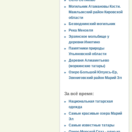
Село Сетяково
Могильник Атамановы Кости.
Мамлыжский район Кировской
области
Безводнинский могильник
Река Мензеля
Эрзянское мольбище у
деревни Инютино
Памятники природы
Ульяновской области
Деревня Алмаметьево
(моркинские татары)
Озеро Большой Юлуксь-Ер,
Звениговский район Марий Эл
За всё время:
Национальная татарская
одежда
Самые красивые озера Марий
Эл
Самые известные татары
Озеро Морской Глаз - одно из