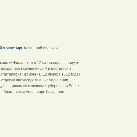
ой монастырь
Казанской епархии
ником Филаретом в 27 км к северо-западу от
н раздал всё имение нищим и постригся в
 патриарха Гермогена (12 января 1612 года)
 строгую иноческую жизнь в уединении,
у и направился в низовые губернии по Волге.
Преображенском монастыре Казанского