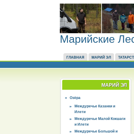
Марийские Ле
ГЛАВНАЯ
МАРИЙ ЭЛ
ТАТАРС
МАРИЙ ЭЛ
Озёра
Междуречье Казанки и
Илети
Междуречье Малой Кокшаги
и Илети
Междуречье Большой и