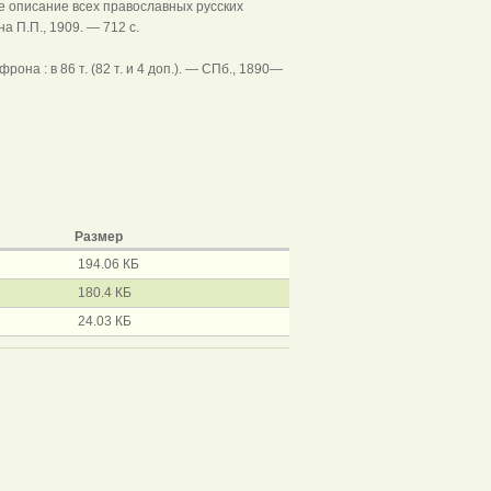
 описание всех православных русских
 П.П., 1909. — 712 с.
на : в 86 т. (82 т. и 4 доп.). — СПб., 1890—
Размер
194.06 КБ
180.4 КБ
24.03 КБ