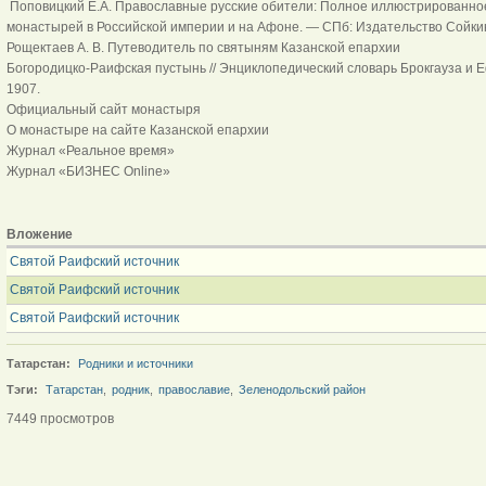
Поповицкий Е.А. Православные русские обители: Полное иллюстрированное
монастырей в Российской империи и на Афоне. — СПб: Издательство Сойкина
Рощектаев А. В. Путеводитель по святыням Казанской епархии
Богородицко-Раифская пустынь // Энциклопедический словарь Брокгауза и Ефро
1907.
Официальный сайт монастыря
О монастыре на сайте Казанской епархии
Журнал «Реальное время»
Журнал «БИЗНЕС Online»
Вложение
Святой Раифский источник
Святой Раифский источник
Святой Раифский источник
Татарстан:
Родники и источники
Тэги:
Татарстан
,
родник
,
православие
,
Зеленодольский район
7449 просмотров