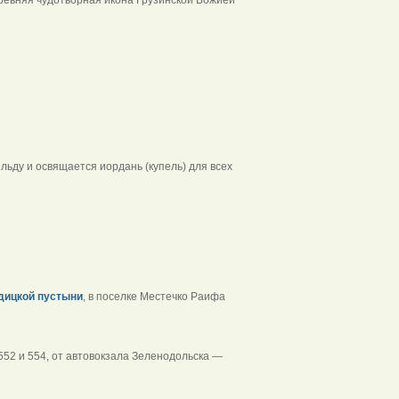
стечко Раифа
ьду и освящается иордань (купель) для всех
дицкой пустыни
, в поселке Местечко Раифа
552 и 554, от автовокзала Зеленодольска —