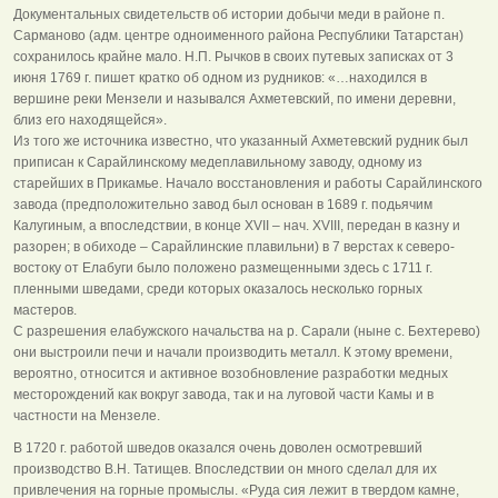
Документальных свидетельств об истории добычи меди в районе п.
Сарманово (адм. центре одноименного района Республики Татарстан)
сохранилось крайне мало. Н.П. Рычков в своих путевых записках от 3
июня 1769 г. пишет кратко об одном из рудников: «…находился в
вершине реки Мензели и назывался Ахметевский, по имени деревни,
близ его находящейся».
Из того же источника известно, что указанный Ахметевский рудник был
приписан к Сарайлинскому медеплавильному заводу, одному из
старейших в Прикамье. Начало восстановления и работы Сарайлинского
завода (предположительно завод был основан в 1689 г. подьячим
Калугиным, а впоследствии, в конце XVII – нач. XVIII, передан в казну и
разорен; в обиходе – Сарайлинские плавильни) в 7 верстах к северо-
востоку от Елабуги было положено размещенными здесь с 1711 г.
пленными шведами, среди которых оказалось несколько горных
мастеров.
С разрешения елабужского начальства на р. Сарали (ныне с. Бехтерево)
они выстроили печи и начали производить металл. К этому времени,
вероятно, относится и активное возобновление разработки медных
месторождений как вокруг завода, так и на луговой части Камы и в
частности на Мензеле.
В 1720 г. работой шведов оказался очень доволен осмотревший
производство В.Н. Татищев. Впоследствии он много сделал для их
привлечения на горные промыслы. «Руда сия лежит в твердом камне,