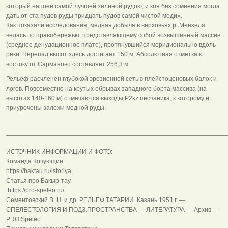
который напоен самой лучшей зеленой рудою, и коя без сомнения могла
дать от ста пудов руды тридцать пудов самой чистой меди».
Как показали исследования, медная добыча в верховьях р. Мензеля
велась по правобережью, представляющему собой возвышенный массив
(среднее денудационное плато), протянувшийся меридионально вдоль
реки. Перепад высот здесь достигает 150 м. Абсолютная отметка к
востоку от Сарманово составляет 256,3 м.
Рельеф расчленен глубокой эрозионной сетью плейстоценовых балок и
логов. Повсеместно на крутых обрывах западного борта массива (на
высотах 140-160 м) отмечаются выходы P2kz песчаника, к которому и
приурочены залежи медной руды.
______________________________________________________________
ИСТОЧНИК ИНФОРМАЦИИ И ФОТО:
Команда Кочующие
https://baktau.ru/istoriya
Статья про Бакыр-тау.
https://pro-speleo.ru/
Сементовский В. Н. и др. РЕЛЬЕФ ТАТАРИИ. Казань 1951 г. —
СПЕЛЕСТОЛОГИЯ И ПОДЗ.ПРОСТРАНСТВА — ЛИТЕРАТУРА — Архив —
PRO Speleo