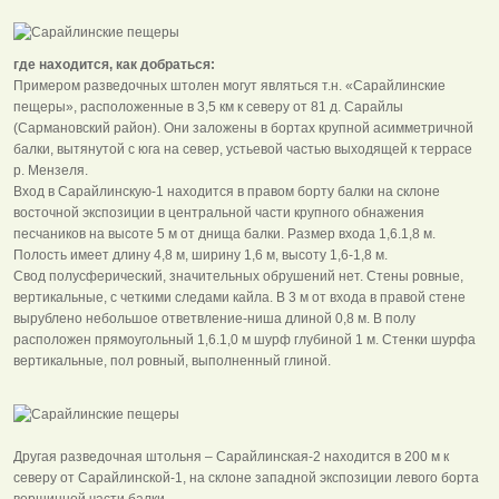
где находится, как добраться:
Примером разведочных штолен могут являться т.н. «Сарайлинские
пещеры», расположенные в 3,5 км к северу от 81 д. Сарайлы
(Сармановский район). Они заложены в бортах крупной асимметричной
балки, вытянутой с юга на север, устьевой частью выходящей к террасе
р. Мензеля.
Вход в Сарайлинскую-1 находится в правом борту балки на склоне
восточной экспозиции в центральной части крупного обнажения
песчаников на высоте 5 м от днища балки. Размер входа 1,6.1,8 м.
Полость имеет длину 4,8 м, ширину 1,6 м, высоту 1,6-1,8 м.
Свод полусферический, значительных обрушений нет. Стены ровные,
вертикальные, с четкими следами кайла. В 3 м от входа в правой стене
вырублено небольшое ответвление-ниша длиной 0,8 м. В полу
расположен прямоугольный 1,6.1,0 м шурф глубиной 1 м. Стенки шурфа
вертикальные, пол ровный, выполненный глиной.
Другая разведочная штольня – Сарайлинская-2 находится в 200 м к
северу от Сарайлинской-1, на склоне западной экспозиции левого борта
вершинной части балки.