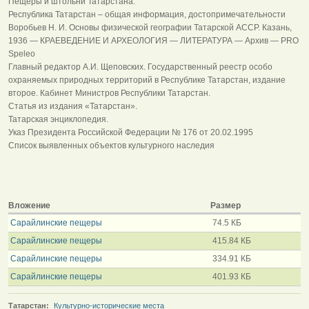
Пещеры и штольни Татарстана.
Республика Татарстан – общая информация, достопримечательности
Воробьев Н. И. Основы физической географии Татарской АССР. Казань,
1936 — КРАЕВЕДЕНИЕ И АРХЕОЛОГИЯ — ЛИТЕРАТУРА — Архив — PRO
Speleo
Главный редактор А.И. Щеповских. Государственный реестр особо
охраняемых природных территорий в Республике Татарстан, издание
второе. Кабинет Министров Республики Татарстан.
Статья из издания «Татарстан».
Татарская энциклопедия.
Указ Президента Российской Федерации № 176 от 20.02.1995
Список выявленных объектов культурного наследия
Вложение
Размер
Сарайлинские пещеры
74.5 КБ
Сарайлинские пещеры
415.84 КБ
Сарайлинские пещеры
334.91 КБ
Сарайлинские пещеры
401.93 КБ
Татарстан:
Культурно-исторические места