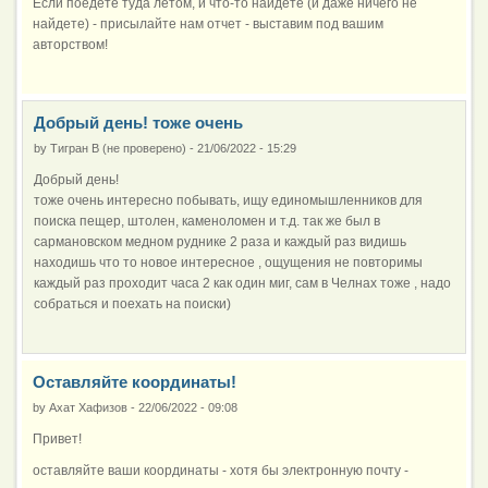
Если поедете туда летом, и что-то найдете (и даже ничего не
найдете) - присылайте нам отчет - выставим под вашим
авторством!
Добрый день! тоже очень
by
Тигран В (не проверено)
-
21/06/2022 - 15:29
Добрый день!
тоже очень интересно побывать, ищу единомышленников для
поиска пещер, штолен, каменоломен и т.д. так же был в
сармановском медном руднике 2 раза и каждый раз видишь
находишь что то новое интересное , ощущения не повторимы
каждый раз проходит часа 2 как один миг, сам в Челнах тоже , надо
собраться и поехать на поиски)
Оставляйте координаты!
by
Ахат Хафизов
-
22/06/2022 - 09:08
Привет!
оставляйте ваши координаты - хотя бы электронную почту -