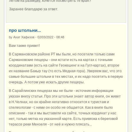
летом на разведку, хочется посмотреть те края?
Заранее благодарю за ответ.
про штольни...
by
Ахат Хафизов
-
02/03/2022 - 08:48
Вам также привет!
В Сармановском районе РТ мы были, но посетили только сами
Сармановские пещеры - они кстати есть на картах с точными
координатами (есть на сайте Геокешенг и на Гугл-картах), второе
их название Бакыр тау (то есть Медная гора). Уверяем вас, что это
самые большие штольни в тех местах, и их надо посетить в первую
очередь. А потом уже искать другие пещеры.
В Сарайлинских пещерах мы не были - источник информации
указан внизу статьи. Про эти штольни знает автор книги, он живет
в Н.Челнах, но он крайне негативно относится к туристам и
спелеологам - с ними он особо не общается. Как в книге было
описание - так и мы выставили на сайте, точных кординат у нас
нет, только метка на указанной карте. Есть привязка к береговой
терассе реки Мензеля - от неё и нужно плясать...