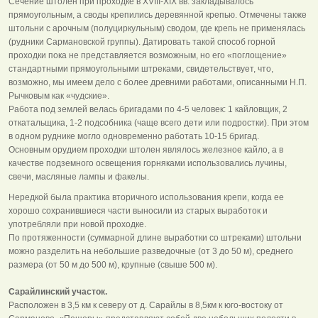
Сечение штолен при проходке в XVIII-XIX вв. закладывалось
прямоугольным, а своды крепились деревянной крепью. Отмечены также
штольни с арочным (полуциркульным) сводом, где крепь не применялась
(рудники Сармановской группы). Датировать такой способ горной
проходки пока не представляется возможным, но его «поглощение»
стандартными прямоугольными штреками, свидетельствует, что,
возможно, мы имеем дело с более древними работами, описанными Н.П.
Рычковым как «чудские».
Работа под землей велась бригадами по 4-5 человек: 1 кайловщик, 2
откатальщика, 1-2 подсобника (чаще всего дети или подростки). При этом
в одном руднике могло одновременно работать 10-15 бригад.
Основным орудием проходки штолен являлось железное кайло, а в
качестве подземного освещения горняками использовались лучины,
свечи, масляные лампы и факелы.
Нередкой была практика вторичного использования крепи, когда ее
хорошо сохранившиеся части выносили из старых выработок и
употребляли при новой проходке.
По протяженности (суммарной длине выработки со штреками) штольни
можно разделить на небольшие разведочные (от 3 до 50 м), среднего
размера (от 50 м до 500 м), крупные (свыше 500 м).
Сарайлинский участок.
Расположен в 3,5 км к северу от д. Сарайлы в 8,5км к юго-востоку от