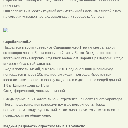
Сарманово. «Пещеры» представляют собой две небольших полости в
песчанике.
Они заложены в бортах крупной ассиметричной балки, вытянутой с юга
на север, и устьевой частью, выходящей к террасе р. Мензеля.
Сарайлинский-2.
Находится в 200 м к северу от Сарайлинского-1, на склоне западной
экспозиции левого борта вершинной части балки. Вход расположен в
восточной стене воронки, глубиной более 2 м. Воронка размером 3,0х2,2
м имеет обвальный характер.
Вход в полость низкий, высотой 1,2 м. Под небольшим уклоном ход
понижается и через 10м полностью уходит под воду. Имеется три
коротких ответвления: вправо у входа 1,0 м и два налево общей длиной
1,8 м. Ширина хода до 1,5 м.
Свод сферический, местами осыпной.
Следы применения какого-либо инструмента не носят явного характера.
Пол сплошь выполнен наносами грунта с поверхности. Перед
погружением в воду грунт вязкий. Каких-либо значительных отвалов на
поверхности не обнаружено.
Медные разработки окрестностей п. Сарманово