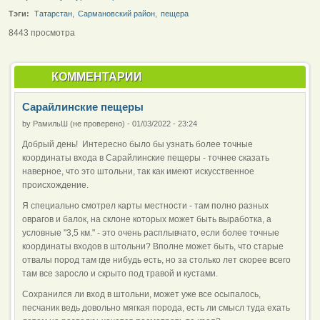
Тэги:
Татарстан
,
Сармановский район
,
пещера
8443 просмотра
КОММЕНТАРИИ
Сарайлинские пещеры
by
РамильШ (не проверено)
-
01/03/2022 - 23:24
Добрый день! Интересно было бы узнать более точные
координаты входа в Сарайлинские пещеры - точнее сказать
наверное, что это штольни, так как имеют искусственное
происхождение.
Я специально смотрел карты местности - там полно разных
оврагов и балок, на склоне которых может быть выработка, а
условные "3,5 км." - это очень расплывчато, если более точные
координаты входов в штольни? Вполне может быть, что старые
отвалы пород там где нибудь есть, но за столько лет скорее всего
там все заросло и скрыто под травой и кустами.
Сохранился ли вход в штольни, может уже все осыпалось,
песчаник ведь довольно мягкая порода, есть ли смысл туда ехать