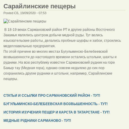
Сарайлинские пещеры
Posted СБ, 19/09/2020 - 07:53
В 18-19 веках Сармановский район РТ и другие районы Восточного
Закамья являлись центром добычи медной руды. Тут велись
изыскательские работы, делались пробные шурфы и забои, строились
медеплавильные предприятия.
По этой причине во многих местах Бугульминско-Белебеевской
возвышенности до настоящего времени остались штольни, шахты и
рудники. На всю республику известен Сармановский рудник на горе
Бакыр тау (Медная гора), однако совсем недалеко до сих пор
сохранились другие рудники и штольни, например, Сарайлинские
пещеры.
СТАТЬИ И ССЫЛКИ ПРО САРМАНОВСКИЙ РАЙОН - ТУТ!
БУГУЛЬМИНСКО-БЕЛЕБЕЕВСКАЯ ВОЗВЫШЕННОСТЬ - ТУТ!
ИСТОРИЯ ИЗУЧЕНИЯ ПЕЩЕР И КАРСТА В ТАТАРСТАНЕ - ТУТ!
МЕДНЫЕ РУДНИКИ САРМАНОВО - ТУТ!