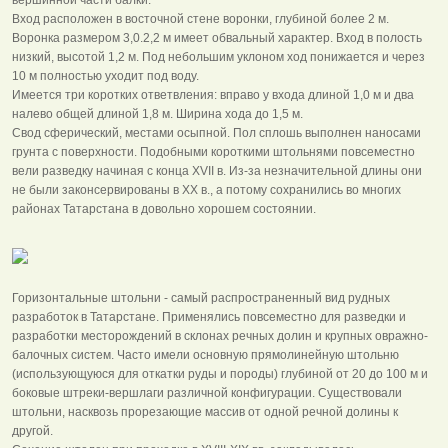
Вход расположен в восточной стене воронки, глубиной более 2 м.
Воронка размером 3,0.2,2 м имеет обвальный характер. Вход в полость
низкий, высотой 1,2 м. Под небольшим уклоном ход понижается и через
10 м полностью уходит под воду.
Имеется три коротких ответвления: вправо у входа длиной 1,0 м и два
налево общей длиной 1,8 м. Ширина хода до 1,5 м.
Свод сферический, местами осыпной. Пол сплошь выполнен наносами
грунта с поверхности. Подобными короткими штольнями повсеместно
вели разведку начиная с конца XVII в. Из-за незначительной длины они
не были законсервированы в XX в., а потому сохранились во многих
районах Татарстана в довольно хорошем состоянии.
Горизонтальные штольни - самый распространенный вид рудных
разработок в Татарстане. Применялись повсеместно для разведки и
разработки месторождений в склонах речных долин и крупных овражно-
балочных систем. Часто имели основную прямолинейную штольню
(использующуюся для откатки руды и породы) глубиной от 20 до 100 м и
боковые штреки-вершлаги различной конфигурации. Существовали
штольни, насквозь прорезающие массив от одной речной долины к
другой.