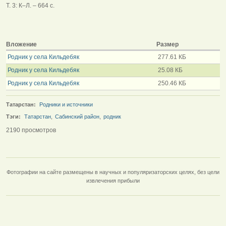
Т. 3: К–Л. – 664 с.
Вложение
Размер
Родник у села Кильдебяк
277.61 КБ
Родник у села Кильдебяк
25.08 КБ
Родник у села Кильдебяк
250.46 КБ
Татарстан:
Родники и источники
Тэги:
Татарстан
,
Сабинский район
,
родник
2190 просмотров
Фотографии на сайте размещены в научных и популяризаторских целях, без цели
извлечения прибыли