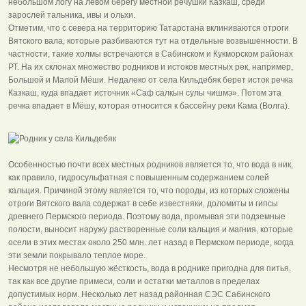
небольшом логу на левом берегу местной речушки Казкаш, среди
зарослей тальника, ивы и ольхи.
Отметим, что с севера на территорию Татарстана вклиниваются отроги
Вятского вала, которые разбиваются тут на отдельные возвышенности. В
частности, такие холмы встречаются в Сабинском и Кукморском районах
РТ. На их склонах множество родников и истоков местных рек, например,
Большой и Малой Мёши. Недалеко от села Кильдебяк берет исток речка
Казкаш, куда впадает источник «Саф салкын сулы чишмэ». Потом эта
речка впадает в Мёшу, которая относится к бассейну реки Кама (Волга).
Особенностью почти всех местных родников является то, что вода в ник,
как правило, гидросульфатная с повышенным содержанием солей
кальция. Причиной этому является то, что породы, из которых сложены
отроги Вятского вала содержат в себе известняки, доломиты и гипсы
древнего Пермского периода. Поэтому вода, промывая эти подземные
полости, выносит наружу растворенные соли кальция и магния, которые
осели в этих местах около 250 млн. лет назад в Пермском периоде, когда
эти земли покрывало теплое море.
Несмотря не небольшую жёсткость, вода в роднике пригодна для питья,
так как все другие примеси, соли и остатки металлов в пределах
допустимых норм. Несколько лет назад районная СЭС Сабинского