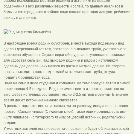
района исследовала местные родники и источники на предмет
содержания в них различных веществ и солей, по данным анализов в
большинстве родников в районе вода вполне пригодна для употребления
в пищу и для питья.
В настоящее время родник обустроен, в месте выхода подземных вод
сделан деревянный каптаж, поставлена выводная труба, участок около
источника обустроен. Спуск в овраг оборудован ступенями и перилами
для удобства сельчан. Над выходом родника и рядом с источником
сделаны два деревянных навеса из досок и мелкой дранки. Из второго
навеса выходит высоко над землей металлическая труба, откуда
подается родниковая вода.
Вода на самом деле студеная и холодная, её температура летом и зимой
почти всегда 4-5 градусов. Вода не имеет цвета и запаха, приятная на
вкус, дебет источника составляет около 2-2,5 литров в секунду. В зимнее
время дебет источника немного снижается.
В разные годы этот источник называли по-разному, иногда его называют
просто Салкын чишмә (Студеный ключ), также еще у родника есть имя -
«Әти чишмәсе» (с татарского языка: отцовский источник, родительский
родник.
У местных жителей есть поверье: кто постоянно будет обливаться водой