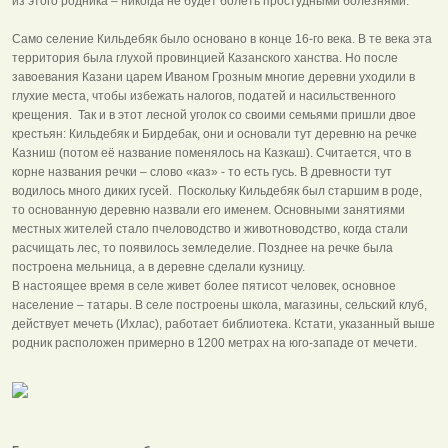
из этого родника – никогда не будет болеть простудными болезнями.
Само селение Кильдебяк было основано в конце 16-го века. В те века эта
территория была глухой провинцией Казанского ханства. Но после
завоевания Казани царем Иваном Грозным многие деревни уходили в
глухие места, чтобы избежать налогов, податей и насильственного
крещения. Так и в этот лесной уголок со своими семьями пришли двое
крестьян: Кильдебяк и Бирдебак, они и основали тут деревню на речке
Казниш (потом её название поменялось на Казкаш). Считается, что в
корне названия речки – слово «каз» - то есть гусь. В древности тут
водилось много диких гусей. Поскольку Кильдебяк был старшим в роде,
то основанную деревню назвали его именем. Основными занятиями
местных жителей стало пчеловодство и животноводство, когда стали
расчищать лес, то появилось земледелие. Позднее на речке была
построена мельница, а в деревне сделали кузницу.
В настоящее время в селе живет более пятисот человек, основное
население – татары. В селе построены школа, магазины, сельский клуб,
действует мечеть (Ихлас), работает библиотека. Кстати, указанный выше
родник расположен примерно в 1200 метрах на юго-западе от мечети.