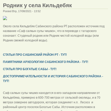
Родник у села Кильдебяк
Posted Втр, 17/08/2021 - 13:52
Около села Кильдебяк Сабинского района РТ расположен источник под
название «Саф салкын сулы чишмэ», что в переводе с татарского
означает: Студеный родник или Родник чистой холодной воды (или
Родник свежей холодной воды).
СТАТЬИ ПРО САБИНСКИЙ РАЙОН РТ - ТУТ!
ПАМЯТНИКИ АРХЕОЛОГИИ САБИНСКОГО РАЙОНА - ТУТ!
СТАТЬЯ ПРО БОГАТЫЕ САБЫ - ТУТ!
ДОСТОПРИМЕЧАТЕЛЬНОСТИ И ИСТОРИЯ САБИНСКОГО РАЙОНА -
ТУТ!
Саф салкын сулы чишмэ находится в юго-западном направлении от
Кильдебяка, примерно в 600-700 метрах от сельской околицы, и в 70
метрах севернее автодороги, которая соединяет н.п. Лесхоз и
районный центр поселок Богатые Сабы. Источник расположен в