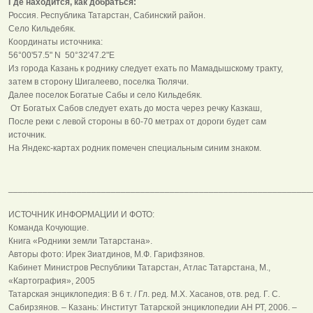
Где находится, как добраться:
Россия. Республика Татарстан, Сабинский район.
Село Кильдебяк.
Координаты источника:
56°00'57.5" N 50°32'47.2"E
Из города Казань к роднику следует ехать по Мамадышскому тракту,
затем в сторону Шигалеево, поселка Тюлячи.
Далее поселок Богатые Сабы и село Кильдебяк.
От Богатых Сабов следует ехать до моста через речку Казкаш,
После реки с левой стороны в 60-70 метрах от дороги будет сам
источник.
На Яндекс-картах родник помечен специальным синим знаком.
______________________________________________________________
ИСТОЧНИК ИНФОРМАЦИИ И ФОТО:
Команда Кочующие.
Книга «Родники земли Татарстана».
Авторы фото: Ирек Зиатдинов, М.Ф. Гарифзянов.
Кабинет Министров Республики Татарстан, Атлас Татарстана, М.,
«Картография», 2005
Татарская энциклопедия: В 6 т. / Гл. ред. М.Х. Хасанов, отв. ред. Г. С.
Сабирзянов. – Казань: Институт Татарской энциклопедии АН РТ, 2006. –