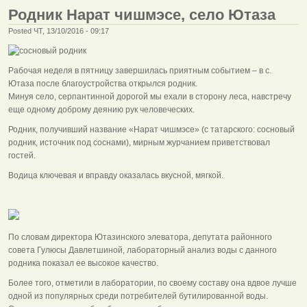
Родник Нарат чишмэсе, село Ютаза
Posted ЧТ, 13/10/2016 - 09:17
Рабочая неделя в пятницу завершилась приятным событием – в с.
Ютаза после благоустройства открылся родник.
Минуя село, серпантинной дорогой мы ехали в сторону леса, навстречу
еще одному доброму деянию рук человеческих.
Родник, получивший название «Нарат чишмэсе» (с татарского: сосновый
родник, источник под соснами), мирным журчанием приветствовал
гостей.
Водица ключевая и вправду оказалась вкусной, мягкой.
По словам директора Ютазинского элеватора, депутата районного
совета Гулюсы Давлетшиной, лабораторный анализ воды с данного
родника показал ее высокое качество.
Более того, отметили в лаборатории, по своему составу она вдвое лучше
одной из популярных среди потребителей бутилированной воды.