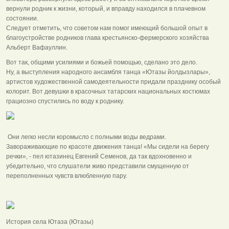
вернули родник к жизни, который, и вправду находился в плачевном
состоянии.
Следует отметить, что советом нам помог имеющий большой опыт в
благоустройстве родников глава крестьянско-фермерского хозяйства
Альберт Вафауллин.
Вот так, общими усилиями и божьей помощью, сделано это дело.
Ну, а выступления народного ансамбля танца «Ютазы йолдызлары»,
артистов художественной самодеятельности придали празднику особый
колорит. Вот девушки в красочных татарских национальных костюмах
грациозно спустились по воду к роднику.
Они легко несли коромысло с полными воды ведрами.
Завораживающие по красоте движения танца! «Мы сидели на берегу
речки», - пел ютазинец Евгений Семенов, да так вдохновенно и
убедительно, что слушатели живо представили смущенную от
переполненных чувств влюбленную пару.
История села Ютаза (Ютазы)