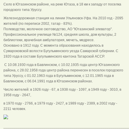
Село в Ютазинском районе, на реке Ютаза, в 18 км к западу от поселка
городского типа Уруссу.
Железнодорожная станция на линии Ульяновск-Уфа. На 2010 год - 2095
жителей (по переписи 2002, татар - 83%).
Полеводство, молочное скотоводство, АО "Ютазинский элеватор".
Профессиональное училище №124, средняя школа, дом культуры, 2
библиотеки, врачебная амбулатория, мечеть, медресе.
Основано в 1912 году. С момента образования находилось в
Сумароковской волости Бугульминского уезда Самарской губернии. С
1920 года в составе Бугульминского кантона Татарской АССР.
С 10.08.1930 года в Бавлинском, с 10.02.1935 года центр Ютазинского
района, с 28.02.1958 года центр района перенесен в поселок городского
типа Уруссу, с 01.02.1963 года в Бугульминском, с 12.01.1965 года в
Бавлинском, с 06.04.1991 года в Ютазинском районах.
Число жителей: в 1926 году - 67, в 1938 году - 1097, в 1949 году - 3010, в
1958 году - 2647,
в 1970 году - 2766, в 1979 году - 2427, в 1989 году - 2389, в 2002 году -
2211 человек.
______________________________________________________________