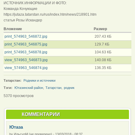
ИСТОЧНИК ИНФОРМАЦИИ И ФОТО:
Команда Кочующие
https://jutaza.tatarstan.ru/rus/index.htm/news/218901.htm
статья Розы Искандер
Вложение
Размер
print_574963_546872.jpg
207.43 КБ
print_574963_546875.jpg
129.7 КБ
print_574963_546878.jpg
104.63 КБ
view_574963_546873.jpg
140.08 КБ
view_574963_546874.jpg
136.35 КБ
Татарстан:
Родники и источники
Тэги:
Ютазинский район
,
Татарстан
,
родник
5370 просмотров
КОММЕНТАРИИ
Ютаза
by
ИльсурМ (не проверено)
-
13/03/2018 - 08:37