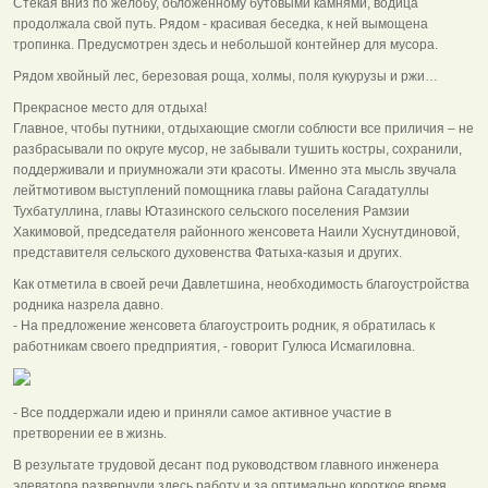
Стекая вниз по желобу, обложенному бутовыми камнями, водица
продолжала свой путь. Рядом - красивая беседка, к ней вымощена
тропинка. Предусмотрен здесь и небольшой контейнер для мусора.
Рядом хвойный лес, березовая роща, холмы, поля кукурузы и ржи…
Прекрасное место для отдыха!
Главное, чтобы путники, отдыхающие смогли соблюсти все приличия – не
разбрасывали по округе мусор, не забывали тушить костры, сохранили,
поддерживали и приумножали эти красоты. Именно эта мысль звучала
лейтмотивом выступлений помощника главы района Сагадатуллы
Тухбатуллина, главы Ютазинского сельского поселения Рамзии
Хакимовой, председателя районного женсовета Наили Хуснутдиновой,
представителя сельского духовенства Фатыха-казыя и других.
Как отметила в своей речи Давлетшина, необходимость благоустройства
родника назрела давно.
- На предложение женсовета благоустроить родник, я обратилась к
работникам своего предприятия, - говорит Гулюса Исмагиловна.
- Все поддержали идею и приняли самое активное участие в
претворении ее в жизнь.
В результате трудовой десант под руководством главного инженера
элеватора развернули здесь работу и за оптимально короткое время