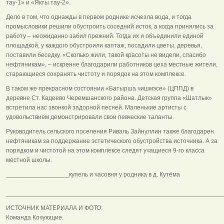
тау-1» и «Якты тау-2».
Дело в том, что однажды в первом роднике исчезла вода, и тогда
промысловики решили обустроить соседний исток, а когда принялись за
работу – неожиданно забил прежний. Тогда их и объединили единой
площадкой, у каждого обустроили каптаж, посадили цветы, деревья,
поставили беседку. «Сколько жили, такой красоты не видели, спасибо
нефтяникам», – искренне благодарили работников цеха местные жители,
старающиеся сохранять чистоту и порядок на этом комплексе.
В таком же прекрасном состоянии «Батырша чишмэсе» (ЦППД) в
деревне Ст. Кадеево Черемшанского района. Детская группа «Шатлык»
встретила нас звонкой задорной песней. Маленькие артисты с
удовольствием демонстрировали свои певческие таланты.
Руководитель сельского поселения Риваль Зайнуллин также благодарен
нефтяникам за поддержание эстетического обустройства источника. А за
порядком и чистотой на этом комплексе следят учащиеся 9-го класса
местной школы.
__________________купель и часовня у родника в д. Кутёма
______________________________________________________________
ИСТОЧНИК МАТЕРИАЛА И ФОТО:
Команда Кочующие.