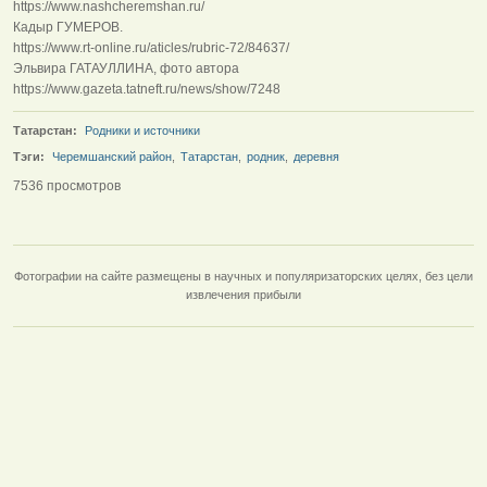
https://www.nashcheremshan.ru/
Кадыр ГУМЕРОВ.
https://www.rt-online.ru/aticles/rubric-72/84637/
Эльвира ГАТАУЛЛИНА, фото автора
https://www.gazeta.tatneft.ru/news/show/7248
Татарстан:
Родники и источники
Тэги:
Черемшанский район
,
Татарстан
,
родник
,
деревня
7536 просмотров
Фотографии на сайте размещены в научных и популяризаторских целях, без цели
извлечения прибыли