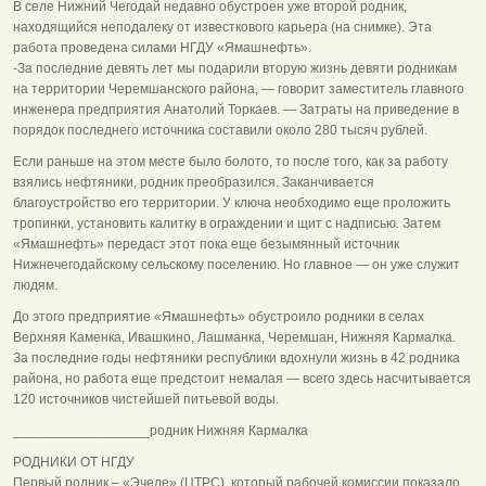
В селе Нижний Чегодай недавно обустроен уже второй родник,
находящийся неподалеку от известкового карьера (на снимке). Эта
работа проведена силами НГДУ «Ямашнефть».
-За последние девять лет мы подарили вторую жизнь девяти родникам
на территории Черемшанского района, — говорит заместитель главного
инженера предприятия Анатолий Торкаев. — Затраты на приведение в
порядок последнего источника составили около 280 тысяч рублей.
Если раньше на этом месте было болото, то после того, как за работу
взялись нефтяники, родник преобразился. Заканчивается
благоустройство его территории. У ключа необходимо еще проложить
тропинки, установить калитку в ограждении и щит с надписью. Затем
«Ямашнефть» передаст этот пока еще безымянный источник
Нижнечегодайскому сельскому поселению. Но главное — он уже служит
людям.
До этого предприятие «Ямашнефть» обустроило родники в селах
Верхняя Каменка, Ивашкино, Лашманка, Черемшан, Нижняя Кармалка.
За последние годы нефтяники республики вдохнули жизнь в 42 родника
района, но работа еще предстоит немалая — всего здесь насчитывается
120 источников чистейшей питьевой воды.
__________________родник Нижняя Кармалка
РОДНИКИ ОТ НГДУ
Первый родник – «Эчеле» (ЦТРС), который рабочей комиссии показало