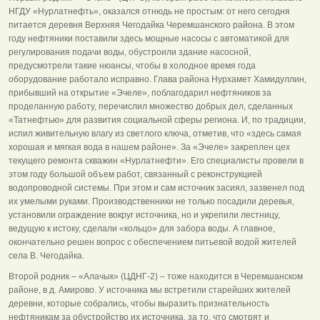
НГДУ «Нурлатнефть», оказался отнюдь не простым: от него сегодня
питается деревня Верхняя Чегодайка Черемшанского района. В этом
году нефтяники поставили здесь мощные насосы с автоматикой для
регулирования подачи воды, обустроили здание насосной,
предусмотрели такие нюансы, чтобы в холодное время года
оборудование работало исправно. Глава района Нурхамет Хамидуллин,
прибывший на открытие «Эчеле», поблагодарил нефтяников за
проделанную работу, перечислил множество добрых дел, сделанных
«Татнефтью» для развития социальной сферы региона. И, по традиции,
испил живительную влагу из светлого ключа, отметив, что «здесь самая
хорошая и мягкая вода в нашем районе». За «Эчеле» закреплен цех
текущего ремонта скважин «Нурлатнефти». Его специалисты провели в
этом году большой объем работ, связанный с реконструкцией
водопроводной системы. При этом и сам источник засиял, зазвенел под
их умелыми руками. Производственники не только посадили деревья,
установили ограждение вокруг источника, но и укрепили лестницу,
ведущую к истоку, сделали «кольцо» для забора воды. А главное,
окончательно решен вопрос с обеспечением питьевой водой жителей
села В. Чегодайка.
Второй родник – «Алачык» (ЦДНГ-2) – тоже находится в Черемшанском
районе, в д. Амирово. У источника мы встретили старейших жителей
деревни, которые собрались, чтобы выразить признательность
нефтяникам за обустройство их источника, за то, что смотрят и