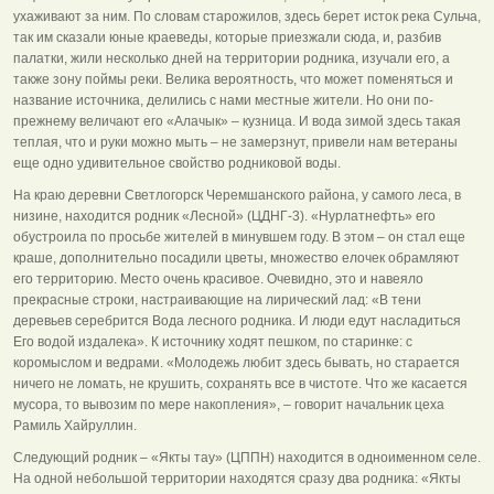
ухаживают за ним. По словам старожилов, здесь берет исток река Сульча,
так им сказали юные краеведы, которые приезжали сюда, и, разбив
палатки, жили несколько дней на территории родника, изучали его, а
также зону поймы реки. Велика вероятность, что может поменяться и
название источника, делились с нами местные жители. Но они по-
прежнему величают его «Алачык» – кузница. И вода зимой здесь такая
теплая, что и руки можно мыть – не замерзнут, привели нам ветераны
еще одно удивительное свойство родниковой воды.
На краю деревни Светлогорск Черемшанского района, у самого леса, в
низине, находится родник «Лесной» (ЦДНГ-3). «Нурлатнефть» его
обустроила по просьбе жителей в минувшем году. В этом – он стал еще
краше, дополнительно посадили цветы, множество елочек обрамляют
его территорию. Место очень красивое. Очевидно, это и навеяло
прекрасные строки, настраивающие на лирический лад: «В тени
деревьев серебрится Вода лесного родника. И люди едут насладиться
Его водой издалека». К источнику ходят пешком, по старинке: с
коромыслом и ведрами. «Молодежь любит здесь бывать, но старается
ничего не ломать, не крушить, сохранять все в чистоте. Что же касается
мусора, то вывозим по мере накопления», – говорит начальник цеха
Рамиль Хайруллин.
Следующий родник – «Якты тау» (ЦППН) находится в одноименном селе.
На одной небольшой территории находятся сразу два родника: «Якты